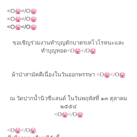
<O
</O
<O
</O
<O
</O
ขอเชิญร่วมงานทำบุญตักบาตรเทโวโรหนะและ
ทำบุญทอด<O
</O
ผ้าป่าสามัคคีเนื่องในวันออกพรรษา <O
</O
ณ วัดปากน้ำนิวซีแลนด์ ในวันพฤหัสที่ ๑๓ ตุลาคม
๒๕๕๔
<O
</O
<O
</O