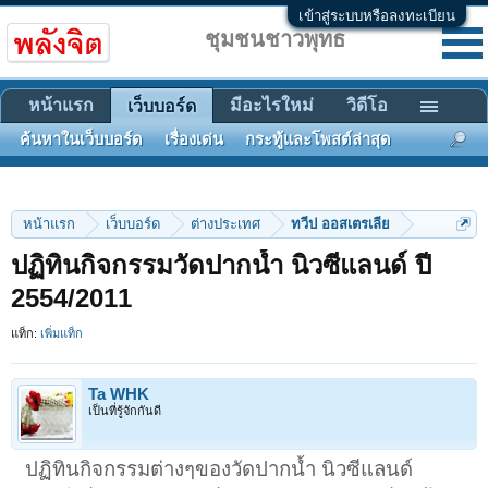
เข้าสู่ระบบหรือลงทะเบียน
ชุมชนชาวพุทธ
หน้าแรก
มีอะไรใหม่
วิดีโอ
เว็บบอร์ด
ค้นหาในเว็บบอร์ด
เรื่องเด่น
กระทู้และโพสต์ล่าสุด
หน้าแรก
เว็บบอร์ด
ต่างประเทศ
ทวีป ออสเตรเลีย
ปฏิทินกิจกรรมวัดปากน้ำ นิวซีแลนด์ ปี
2554/2011
แท็ก:
เพิ่มแท็ก
Ta WHK
เป็นที่รู้จักกันดี
ปฏิทินกิจกรรมต่างๆของวัดปากน้ำ นิวซีแลนด์