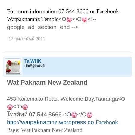
For more information 07 544 8666
or Facebook:
Watpaknamnz Temple
<O
</O
<!--
google_ad_section_end -->
17 กุมภาพันธ์ 2011
Ta WHK
เป็นที่รู้จักกันดี
Wat Paknam New Zealand
453 Kaitemako Road, Welcome Bay,Tauranga<O
</O
โทรศัพท์
07 544 8666 <O
</O
http://watpaknamnz.wordpress.co
Facebook
Page: Wat Paknam New Zealand