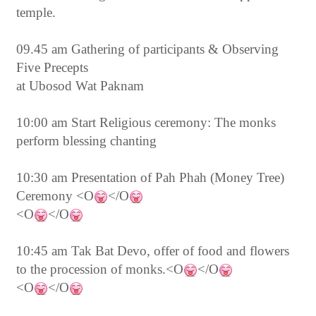
temple.
09.45 am Gathering of participants & Observing
Five Precepts
at Ubosod Wat Paknam
10:00 am Start Religious ceremony: The monks
perform blessing chanting
10:30 am Presentation of Pah Phah (Money Tree)
Ceremony <O
</O
<O
</O
10:45 am
Tak Bat Devo, offer of food and flowers
to the procession of monks.<O
</O
<O
</O