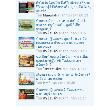
ทำไมวันนี้คนถึงเชื่อรีวิวน้อยลง? รวม
รีวิวจากผู้ใช้บริการจริง ญาณฮีลใจ by
แมวฟ้า
โดย
Maewfah
เมื่อวาน เวลา 00:13
ร่วมทอดผ้าป่าสงเคราะห์เด็กด้อยโอ
กาศ รร.หมู่บ้านเด็ก-มูลนิธิเด็ก
กาญจนบุรี...
โดย
ศิษย์รุ่นจิ๋ว
อังคาร เวลา 10:37
ร่วมทอดกฐินสมทบทุนสร้างเมรุ วัด
ทองหลาง อ.บ้านนา จ.นครนายก
1พย.2569
โดย
ศิษย์รุ่นจิ๋ว
อังคาร เวลา 10:48
ขอเชิญร่วมบุญเป็นเจ้าภาพกระเบื้อง
มุงหลังคากุฏิสงฆ์ วัดล่องกะเบา
อ.อินทร์บุรี...
โดย
ไข่หวานน้อย
พุธ เวลา 07:30
เสียงธรรมจากวัดท่าขนุน วันอังคารที่
๔ สิงหาคม ๒๕๖๙
โดย
iamfu
พุธ เวลา 10:36
ร่วมทอดกฐินสามัคคี วัดสังฆทาน
จ.นนทบุรี 1พย.69
โดย
ศิษย์รุ่นจิ๋ว
อังคาร เวลา 11:14