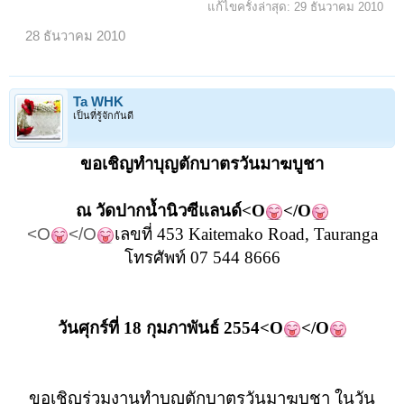
แก้ไขครั้งล่าสุด:
29 ธันวาคม 2010
28 ธันวาคม 2010
Ta WHK
เป็นที่รู้จักกันดี
ขอเชิญทำบุญตักบาตรวันมาฆบูชา
ณ
วัดปากน้ำนิวซีแลนด์<O
</O
<O
</O
เลขที่ 453 Kaitemako Road, Tauranga
โทรศัพท์ 07 544 8666
วันศุกร์ที่ 18 กุมภาพันธ์ 2554<O
</O
ขอเชิญร่วมงานทำบุญตักบาตรวันมาฆบูชา ในวัน