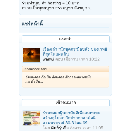
ร่วมทำบุญ ค่า hosting = 10 บาท
ถวายเป็นพุทธบูชา ธรรมบูชา สังฆบูชา…
แชร์หน้านี้
แนะนำ
เรื่องเล่า "นักขุดกรุ"มือขลัง ขมังเวทย์
ที่สุดในแผ่นดิน
wanwi
ตอบ
เมื่อวาน เวลา 10:22
Khamphee said:
↑
วัตถุมงคล ถือเป็น สิ่งมงคล สักการะอย่างหนึ่ง
แต่ ที่ เป็น…
เข้าชมมาก
ร่วมทอดกฐินสามัคคีเพื่อสมทบทุน
สร้างอุโบสถ วัดปากตกสามัคคี
จ.เพชรบูรณ์ 30-31ตค.69
โดย
ศิษย์รุ่นจิ๋ว
อังคาร เวลา 11:05