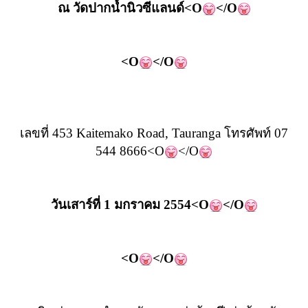
ณ
วัดปากน้ำนิวซีแลนด์<O
</O
<O
</O
เลขที่ 453 Kaitemako Road, Tauranga โทรศัพท์ 07
544 8666<O
</O
วันเสาร์ที่ 1 มกราคม 2554<O
</O
<O
</O