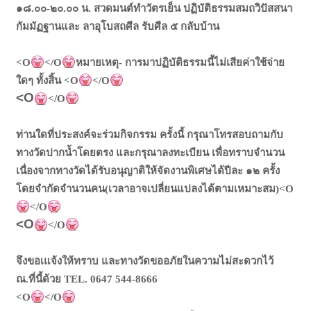
๑๘.๐๐-๒๐.๐๐ น. สวดมนต์ทำวัตรเย็น ปฏิบัติธรรมสมถวิปัสสนา
กัมมัฏฐานและ ลาอุโบสถศีล รับศีล ๕ กลับบ้าน
<O
</O
หมายเหตุ- การมาปฏิบัติธรรมนี้ไม่เสียค่าใช้จ่าย
ใดๆ ทั้งสิ้น
<O
</O
<O
</O
ท่านใดที่ประสงค์จะร่วมกิจกรรม ครั้งนี้ กรุณาโทรสอบถามกับ
ทางวัดปากน้ำโดยตรง และกรุณาลงทะเบียน เพื่อทราบจำนวน
เนื่องจากทางวัดได้รับอนุญาติให้จัดงานพิเศษได้ปีละ ๑๒ ครั้ง
โดยจำกัดจำนวนคน(เวลาอาจเป
ลี่
ยนแปลงได้ตามเหมาะสม)<O
</O
<O
</O
จึงขอเแจ้งให้ทราบ และทางวัดขออภัยในความไม่สะดวกไว้
ณ.ที่นี้ด้วย TEL. 0647 544-8666
<O
</O