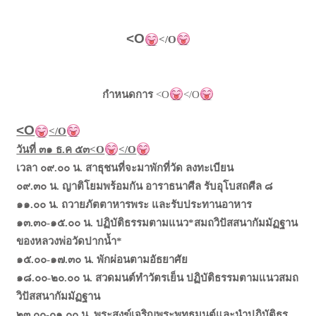
<O
</O
กำหนดการ
<O
</O
<O
</O
วันที่ ๓๑ ธ.ค ๕๓<O
</O
เวลา ๐๙.๐๐ น. สาธุชนที่จะมาพักที่วัด ลงทะเบียน
๐๙.๓๐ น. ญาติโยมพร้อมกัน อาราธนาศีล รับอุโบสถศีล ๘
๑๑.๐๐ น. ถวายภัตตาหารพระ และรับประทานอาหาร
๑๓.๓๐-๑๕.๐๐ น. ปฏิบัติธรรมตามแนว*สมถวิปัสสนากัมมัฏฐาน
ของหลวงพ่อวัดปากน้ำ*
๑๕.๐๐-๑๗.๓๐ น. พักผ่อนตามอัธยาศัย
๑๘.๐๐-๒๐.๐๐ น. สวดมนต์ทำวัตรเย็น ปฏิบัติธรรมตามแนวสมถ
วิปัสสนากัมมัฏฐาน
๒๓.๐๐-๐๑.๐๐ น. พระสงฆ์เจริญพระพุทธมนต์และนำปฏิบัติธร