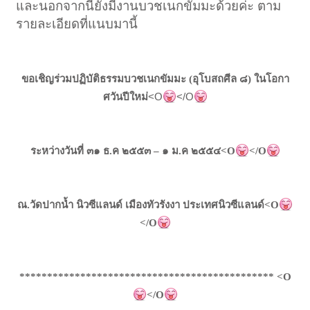
และนอกจากนี้ยังมีงานบวชเนกขัมมะด้วยค่ะ ตาม
รายละเอียดที่แนบมานี้
ขอเชิญร่วมปฏิบัติธรรมบวชเนกขัมมะ (อุโบสถศีล ๘) ในโอกา
<O
</O
ศวันปีใหม่
ระหว่างวันที่ ๓๑ ธ.ค ๒๕๕๓ – ๑ ม.ค ๒๕๕๔<O
</O
ณ.วัดปากน้ำ นิวซีแลนด์ เมืองทัวรังงา ประเทศนิวซีแลนด์<O
</O
********************************************** <O
</O