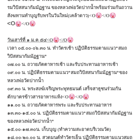
รมวิปัสสนากัมมัฏฐาน ของหลวงพ่อวัดปากน้ำพร้อมร่วมกันถวาน
สังฆทานทำบุญรับพรในวันใหม่(เคล้าดาว)<O
</O
<O
</O
วันเสาร์ที่ ๑ ม.ค ๕๔<O
</O
เวลา ๐๕.๐๐-๐๖.๓๐ น. ทำวัตรเช้า ปฏิบัติธรรมตามแนว*สมถ
วิปัสสนากัมมัฏฐาน*
๐๗.๐๐ น. ถวายภัตตาหารเช้า และรับประทานอาหารเช้า
๐๙.๐๐ น. ปฏิบัติธรรมตามแนว*สมถวิปัสสนากัมมัฏฐาน*ของ
หลวงพ่อวัดปากน้ำ
๐๙.๓๐ น. พระสงฆ์เจริญพระพุทธมนต์ เสร็จสาธุชนร่วมกัน
ตักบาตรข้าวสารอาหารแห้ง<O
</O
๑๑.๐๐ น. ถวายภัตตาหารพระ และรับประทานอาหาร
๑๓.๓๐-๑๕.๐๐ น. ปฏิบัติธรรมตามแนว*สมถวิปัสสนากัมมัฏฐาน
ของหลวงพ่อวัดปากน้ำ*
๑๕.๐๐-๑๗.๓๐น. เก็บบุญ (ทำความสะอาดบริเวณวัด)
๑๘.๐๐-๒๐.๐๐ น. สวดมนต์ทำวัตรเย็น ปฏิบัติธรรมตามแนวสมถ