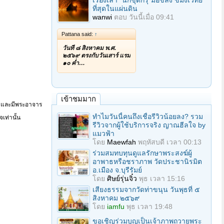
เรื่องเล่า "นักขุดกรุ"มือขลัง ขมังเวทย์
ที่สุดในแผ่นดิน
wanwi
ตอบ
วันนี้เมื่อ 09:41
Pattana said:
↑
วันที่ ๘ สิงหาคม พ.ศ.
๒๕๖๙ ตรงกับวันเสาร์ แรม
๑๐ ค่ำ…
เข้าชมมาก
ี่ และมีพระอาจาร
ทำไมวันนี้คนถึงเชื่อรีวิวน้อยลง? รวม
เท่านั้น
รีวิวจากผู้ใช้บริการจริง ญาณฮีลใจ by
แมวฟ้า
โดย
Maewfah
พฤหัสบดี เวลา 00:13
ร่วมสมทบทุนดูแลรักษาพระสงฆ์ผู้
อาพาธหรือชราภาพ วัดประชานิรมิต
อ.เมือง จ.บุรีรัมย์
โดย
ศิษย์รุ่นจิ๋ว
พุธ เวลา 15:16
เสียงธรรมจากวัดท่าขนุน วันพุธที่ ๕
สิงหาคม ๒๕๖๙
โดย
iamfu
พุธ เวลา 19:48
ขอเชิญร่วมบุญเป็นเจ้าภาพถวายพระ