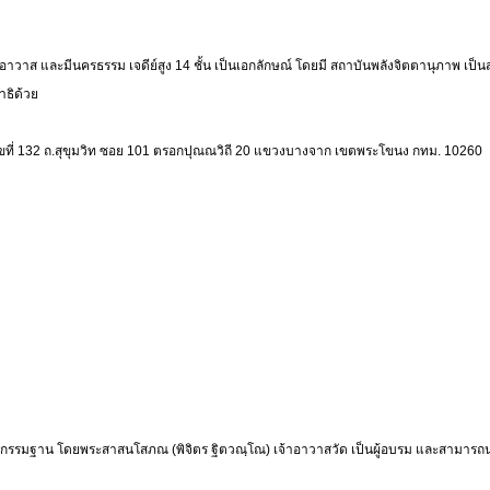
็นเจ้าอาวาส และมีนครธรรม เจดีย์สูง 14 ชั้น เป็นเอกลักษณ์ โดยมี สถาบันพลังจิตตานุภาพ เ
าธิด้วย
เลขที่ 132 ถ.สุขุมวิท ซอย 101 ตรอกปุณณวิถี 20 แขวงบางจาก เขตพระโขนง กทม. 10260
รมกรรมฐาน โดยพระสาสนโสภณ (พิจิตร ฐิตวณฺโณ) เจ้าอาวาสวัด เป็นผู้อบรม และสามารถน