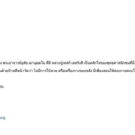
พระอาจารย์อุทัย ฌานุตฺตโม ที่มี หลวงปู่เทสก์ เทสรังสี เป็นหลักใจของพุทธศาสนิกชนที่น
ยันด้วยป้ายที่หน้าวัดว่า ไม่มีการใบ้หวย หรือเครื่องรางของขลัง มีเพียงสอนให้สงบกายสงบใจ
ทม.
ung