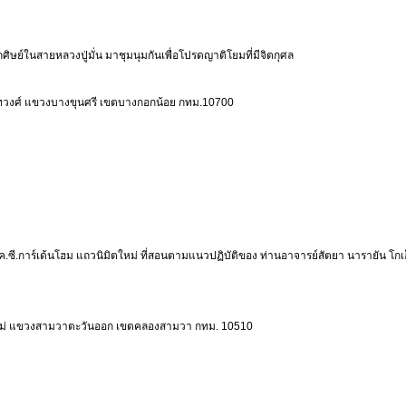
ศิษย์ในสายหลวงปู่มั่น มาชุมนุมกันเพื่อโปรดญาติโยมที่มีจิตกุศล
สนิทวงศ์ แขวงบางขุนศรี เขตบางกอกน้อย กทม.10700
น เค.ซี.การ์เด้นโฮม แถวนิมิตใหม่ ที่สอนตามแนวปฏิบัติของ ท่านอาจารย์สัตยา นารายัน โกเอ
ิมิตใหม่ แขวงสามวาตะวันออก เขตคลองสามวา กทม. 10510