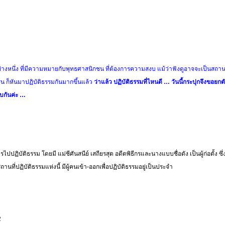
่างหนึ่ง ที่มีความหมายกับพุทธศาสนิกชน ที่ต้องการความสงบ แม้ว่าฟังดูอาจจะเป็นสถานท
ยรุ่น ก็หันมาปฏิบัติธรรมกันมากขึ้นแล้ว
ว่าแล้ว ปฏิบัติธรรมที่ไหนดี … วันนี้กระปุกจึงขอยกต
บกันค่ะ …
ปปฏิบัติธรรม โดยมี แม่ชีศันสนีย์ เสถียรสุต อดีตพิธีกรและนางแบบชื่อดัง เป็นผู้ก่อตั้ง ซึ่งส
ที่ปฏิบัติธรรมแห่งนี้ มีผู้คนเข้า-ออกเพื่อปฏิบัติธรรมอยู่เป็นประจำ
2