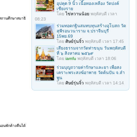
อุปคุต 9 นิ้ว เนื้อทองเหลือง วัดปงค์
เชียงราย
โดย
ไข่หวานน้อย
พฤหัสบดี เวลา
ป็นสถานศึกษาสมาธิ
08:23
ร่วมทอดกฐินสมทบทุนสร้างอุโบสถ วัด
สุพีรอนวนาราม จ.ปราจีนบุรี
15พย.69
โดย
ศิษย์รุ่นจิ๋ว
พฤหัสบดี เวลา 17:45
เสียงธรรมจากวัดท่าขนุน วันพฤหัสบดี
ที่ ๖ สิงหาคม ๒๕๖๙
โดย
iamfu
พฤหัสบดี เวลา 18:06
ร่วมบุญถวายค่ารักษาและยา เพื่อสง
เคราะพระสงฆ์อาพาธ วัดต้นปัน จ.ลํา
พูน
โดย
ศิษย์รุ่นจิ๋ว
พฤหัสบดี เวลา 14:14
อนพักค้างคืนได้