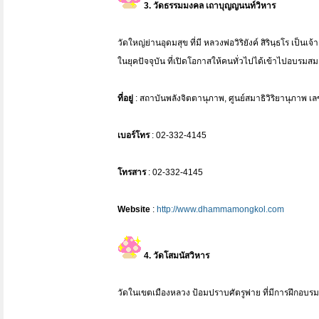
3. วัดธรรมมงคล เถาบุญญนนท์วิหาร
วัดใหญ่ย่านอุดมสุข ที่มี หลวงพ่อวิริยังค์ สิรินฺธโร เป
ในยุคปัจจุบัน ที่เปิดโอกาสให้คนทั่วไปได้เข้าไปอบรมสม
ที่อยู่
: สถาบันพลังจิตตานุภาพ, ศูนย์สมาธิวิริยานุภาพ 
เบอร์โทร
: 02-332-4145
โทรสาร
: 02-332-4145
Website
:
http://www.dhammamongkol.com
4. วัดโสมนัสวิหาร
วัดในเขตเมืองหลวง ป้อมปราบศัตรูพ่าย ที่มีการฝึกอบ