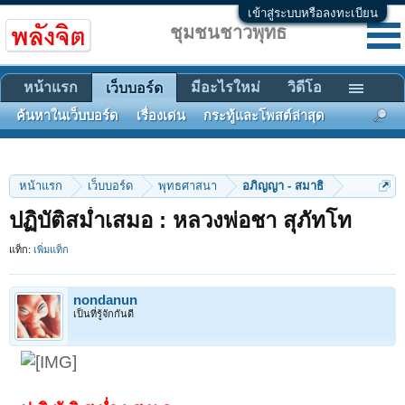
เข้าสู่ระบบหรือลงทะเบียน
ชุมชนชาวพุทธ
หน้าแรก
มีอะไรใหม่
วิดีโอ
เว็บบอร์ด
ค้นหาในเว็บบอร์ด
เรื่องเด่น
กระทู้และโพสต์ล่าสุด
หน้าแรก
เว็บบอร์ด
พุทธศาสนา
อภิญญา - สมาธิ
ปฏิบัติสม่ำเสมอ : หลวงพ่อชา สุภัทโท
แท็ก:
เพิ่มแท็ก
nondanun
เป็นที่รู้จักกันดี