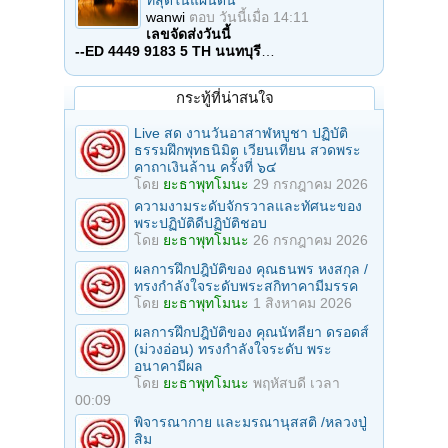
ที่สุดในแผ่นดิน
wanwi
ตอบ
วันนี้เมื่อ 14:11
เลขจัดส่งวันนี้
--ED 4449 9183 5 TH นนทบุรี
…
กระทู้ที่น่าสนใจ
Live สด งานวันอาสาฬหบูชา ปฏิบัติ
ธรรมฝึกพุทธนิมิต เวียนเทียน สวดพระ
คาถาเงินล้าน ครั้งที่ ๖๔
โดย
ยะธาพุทโมนะ
29 กรกฎาคม 2026
ความงามระดับจักรวาลและทัศนะของ
พระปฏิบัติดีปฏิบัติชอบ
โดย
ยะธาพุทโมนะ
26 กรกฎาคม 2026
ผลการฝึกปฎิบัติของ คุณธนพร หงสกุล /
ทรงกำลังใจระดับพระสกิทาคามีมรรค
โดย
ยะธาพุทโมนะ
1 สิงหาคม 2026
ผลการฝึกปฎิบัติของ คุณนัทลียา ดรอดส์
(ม่วงอ่อน) ทรงกำลังใจระดับ พระ
อนาคามีผล
โดย
ยะธาพุทโมนะ
พฤหัสบดี เวลา
00:09
พิจารณากาย และมรณานุสสติ /หลวงปู่
สิม