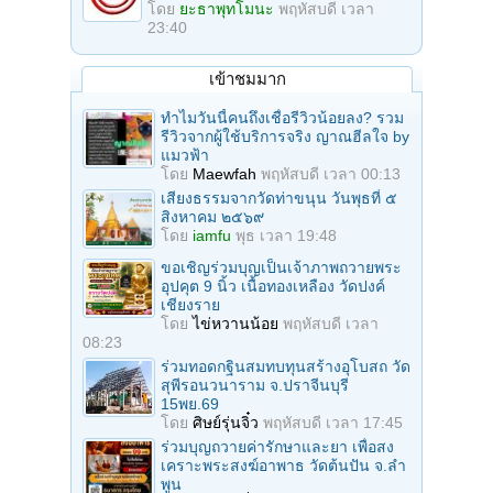
โดย
ยะธาพุทโมนะ
พฤหัสบดี เวลา
23:40
เข้าชมมาก
ทำไมวันนี้คนถึงเชื่อรีวิวน้อยลง? รวม
รีวิวจากผู้ใช้บริการจริง ญาณฮีลใจ by
แมวฟ้า
โดย
Maewfah
พฤหัสบดี เวลา 00:13
เสียงธรรมจากวัดท่าขนุน วันพุธที่ ๕
สิงหาคม ๒๕๖๙
โดย
iamfu
พุธ เวลา 19:48
ขอเชิญร่วมบุญเป็นเจ้าภาพถวายพระ
อุปคุต 9 นิ้ว เนื้อทองเหลือง วัดปงค์
เชียงราย
โดย
ไข่หวานน้อย
พฤหัสบดี เวลา
08:23
ร่วมทอดกฐินสมทบทุนสร้างอุโบสถ วัด
สุพีรอนวนาราม จ.ปราจีนบุรี
15พย.69
โดย
ศิษย์รุ่นจิ๋ว
พฤหัสบดี เวลา 17:45
ร่วมบุญถวายค่ารักษาและยา เพื่อสง
เคราะพระสงฆ์อาพาธ วัดต้นปัน จ.ลํา
พูน