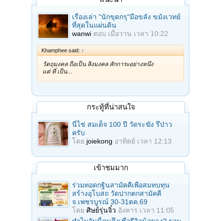
เรื่องเล่า "นักขุดกรุ"มือขลัง ขมังเวทย์
ที่สุดในแผ่นดิน
wanwi
ตอบ
เมื่อวาน เวลา 10:22
Khamphee said:
↑
วัตถุมงคล ถือเป็น สิ่งมงคล สักการะอย่างหนึ่ง
แต่ ที่ เป็น…
กระทู้ที่น่าสนใจ
นี่ไช่ สมเด็จ 100 ปี วัดระฆัง รึป่าว
ครับ
โดย
joiekong
อาทิตย์ เวลา 12:13
เข้าชมมาก
ร่วมทอดกฐินสามัคคีเพื่อสมทบทุน
สร้างอุโบสถ วัดปากตกสามัคคี
จ.เพชรบูรณ์ 30-31ตค.69
โดย
ศิษย์รุ่นจิ๋ว
อังคาร เวลา 11:05
ทำไมวันนี้คนถึงเชื่อรีวิวน้อยลง? รวม