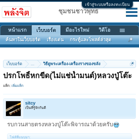
เข้าสู่ระบบหรือลงทะเบียน
ชุมชนชาวพุทธ
หน้าแรก
มีอะไรใหม่
วิดีโอ
เว็บบอร์ด
ค้นหาในเว็บบอร์ด
เรื่องเด่น
กระทู้และโพสต์ล่าสุด
เว็บบอร์ด
...
วิธีดูพระเครื่อง-เครื่องรางของขลัง
ปรกโพธิ์หกขีด(ไม่แช่น้ำมนต์)หลวงปู่โต๊ะ
แท็ก:
เพิ่มแท็ก
sitcy
เป็นที่รู้จักกันดี
รบกวนสายตรงหลวงปู่โต๊ะพิจารณาด้วยครับ
ไฟล์ที่แนบมา: