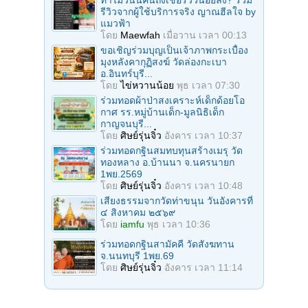
รีวิวจากผู้ใช้บริการจริง ญาณฮีลใจ by
แมวฟ้า
โดย
Maewfah
เมื่อวาน เวลา 00:13
ขอเชิญร่วมบุญเป็นเจ้าภาพกระเบื้อง
มุงหลังคากุฏิสงฆ์ วัดล่องกะเบา
อ.อินทร์บุรี...
โดย
ไข่หวานน้อย
พุธ เวลา 07:30
ร่วมทอดผ้าป่าสงเคราะห์เด็กด้อยโอ
กาศ รร.หมู่บ้านเด็ก-มูลนิธิเด็ก
กาญจนบุรี...
โดย
ศิษย์รุ่นจิ๋ว
อังคาร เวลา 10:37
ร่วมทอดกฐินสมทบทุนสร้างเมรุ วัด
ทองหลาง อ.บ้านนา จ.นครนายก
1พย.2569
โดย
ศิษย์รุ่นจิ๋ว
อังคาร เวลา 10:48
เสียงธรรมจากวัดท่าขนุน วันอังคารที่
๔ สิงหาคม ๒๕๖๙
โดย
iamfu
พุธ เวลา 10:36
ร่วมทอดกฐินสามัคคี วัดสังฆทาน
จ.นนทบุรี 1พย.69
โดย
ศิษย์รุ่นจิ๋ว
อังคาร เวลา 11:14