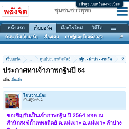
เข้าสู่ระบบหรือลงทะเบียน
ชุมชนชาวพุทธ
หน้าแรก
มีอะไรใหม่
วิดีโอ
เว็บบอร์ด
ค้นหาในเว็บบอร์ด
เรื่องเด่น
กระทู้และโพสต์ล่าสุด
เว็บบอร์ด
...
ศูนย์ประชาสัมพันธ์
กฐิน - ผ้าป่า - งานวัด
ประกาศหาเจ้าภาพกฐินปี 64
แท็ก:
เพิ่มแท็ก
ไข่หวานน้อย
เป็นที่รู้จักกันดี
ขอเชิญรับเป็นเจ้าภาพกฐิน ปี 2564 ทอด ณ
สำนักสงฆ์ถ้ำเทพสถิตย์ ต.แม่เมาะ อ.แม่เมาะ ลำปาง