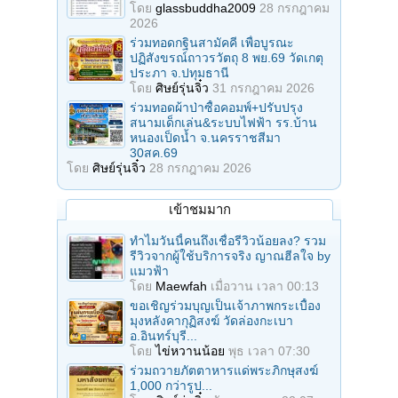
โดย
glassbuddha2009
28 กรกฎาคม
2026
ร่วมทอดกฐินสามัคคี เพื่อบูรณะ
ปฏิสังขรณ์ถาวรวัตถุ 8 พย.69 วัดเกตุ
ประภา จ.ปทุมธานี
โดย
ศิษย์รุ่นจิ๋ว
31 กรกฎาคม 2026
ร่วมทอดผ้าป่าซื้อคอมพ์+ปรับปรุง
สนามเด็กเล่น&ระบบไฟฟ้า รร.บ้าน
หนองเป็ดน้ำ จ.นครราชสีมา
30สค.69
โดย
ศิษย์รุ่นจิ๋ว
28 กรกฎาคม 2026
เข้าชมมาก
ทำไมวันนี้คนถึงเชื่อรีวิวน้อยลง? รวม
รีวิวจากผู้ใช้บริการจริง ญาณฮีลใจ by
แมวฟ้า
โดย
Maewfah
เมื่อวาน เวลา 00:13
ขอเชิญร่วมบุญเป็นเจ้าภาพกระเบื้อง
มุงหลังคากุฏิสงฆ์ วัดล่องกะเบา
อ.อินทร์บุรี...
โดย
ไข่หวานน้อย
พุธ เวลา 07:30
ร่วมถวายภัตตาหารแด่พระภิกษุสงฆ์
1,000 กว่ารูป...