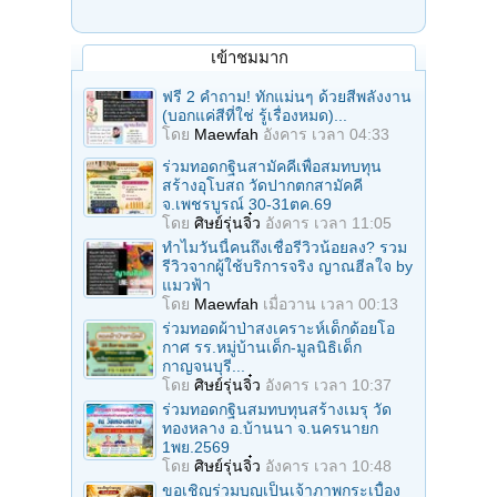
เข้าชมมาก
ฟรี 2 คำถาม! ทักแม่นๆ ด้วยสีพลังงาน
(บอกแค่สีที่ใช่ รู้เรื่องหมด)...
โดย
Maewfah
อังคาร เวลา 04:33
ร่วมทอดกฐินสามัคคีเพื่อสมทบทุน
สร้างอุโบสถ วัดปากตกสามัคคี
จ.เพชรบูรณ์ 30-31ตค.69
โดย
ศิษย์รุ่นจิ๋ว
อังคาร เวลา 11:05
ทำไมวันนี้คนถึงเชื่อรีวิวน้อยลง? รวม
รีวิวจากผู้ใช้บริการจริง ญาณฮีลใจ by
แมวฟ้า
โดย
Maewfah
เมื่อวาน เวลา 00:13
ร่วมทอดผ้าป่าสงเคราะห์เด็กด้อยโอ
กาศ รร.หมู่บ้านเด็ก-มูลนิธิเด็ก
กาญจนบุรี...
โดย
ศิษย์รุ่นจิ๋ว
อังคาร เวลา 10:37
ร่วมทอดกฐินสมทบทุนสร้างเมรุ วัด
ทองหลาง อ.บ้านนา จ.นครนายก
1พย.2569
โดย
ศิษย์รุ่นจิ๋ว
อังคาร เวลา 10:48
ขอเชิญร่วมบุญเป็นเจ้าภาพกระเบื้อง