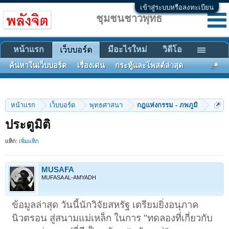
เข้าสู่ระบบหรือลงทะเบียน
ชุมชนชาวพุทธ
หน้าแรก
มีอะไรใหม่
วิดีโอ
เว็บบอร์ด
ค้นหาในเว็บบอร์ด
เรื่องเด่น
กระทู้และโพสต์ล่าสุด
หน้าแรก
เว็บบอร์ด
พุทธศาสนา
กฎแห่งกรรม - ภพภูมิ
ประตูมิติ
แท็ก:
เพิ่มแท็ก
MUSAFA
MUFASA AL-AMYADH
ข้อมูลล่าสุด วันนี้นักวิจัยสหรัฐ เตรียมยิ่งอนุภาค
นิวตรอน สู่สนามแม่เหล็ก ในการ "ทดลองที่เกี่ยวกับ