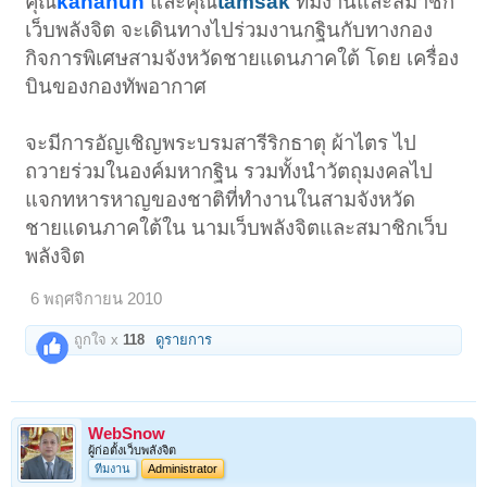
คุณ
kananun
และคุณ
tamsak
ทีมงานและสมาชิก
เว็บพลังจิต จะเดินทางไปร่วมงานกฐินกับทางกอง
กิจการพิเศษสามจังหวัดชายแดนภาคใต้ โดย เครื่อง
บินของกองทัพอากาศ
จะมีการอัญเชิญพระบรมสารีริกธาตุ ผ้าไตร ไป
ถวายร่วมในองค์มหากฐิน รวมทั้งนำวัตถุมงคลไป
แจกทหารหาญของชาติที่ทำงานในสามจังหวัด
ชายแดนภาคใต้ใน นามเว็บพลังจิตและสมาชิกเว็บ
พลังจิต
6 พฤศจิกายน 2010
ถูกใจ x
118
ดูรายการ
WebSnow
ผู้ก่อตั้งเว็บพลังจิต
ทีมงาน
Administrator