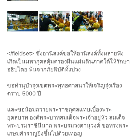
</fieldset> ซึ่งอานิสงค์ขอให้อานิสงค์ทั้งหลายพึง
เกิดเป็นมหากุศลคุ้มครองผืนแผ่นดินภาคใต้ให้รักษา
อธิบไตย พ้นจากภัยพิบัติทั้งปวง
ขอทำนุบำรุงเขตพระพุทธศาสนาให้เจริญรุ่งเรือง
ตราบ 5000 ปี
และขอน้อมถวายพระราชกุศลแทบเบื้องพระ
ยุคลบาท องค์พระบาทสมเด็จพระเจ้าอยู่หัว สมเด็จ
พระบรมราชินีนาถ พระบรมวงศานุวงศ์ ขอทรงพระ
เกษมสำราญยิ่งขึ้นไปด้วยเทอญ