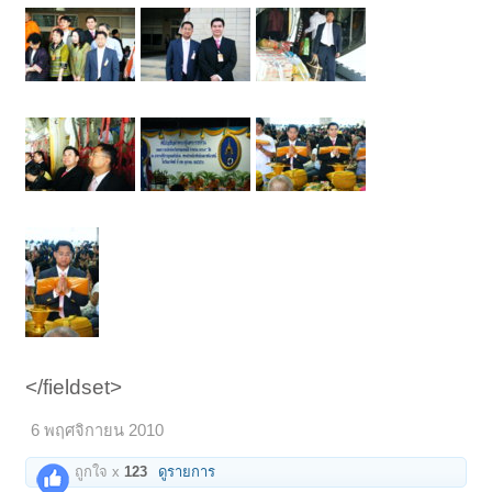
</fieldset>
6 พฤศจิกายน 2010
ถูกใจ x
123
ดูรายการ