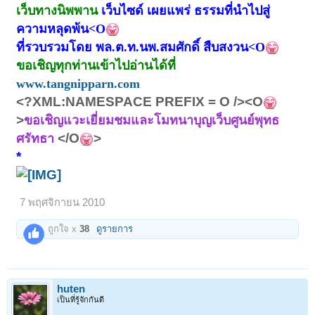
เว็บทางนิพพาน
เว็บไซด์ เผยแพร่ ธรรมที่นำไปสู่
ความหลุดพ้น<O
ที่รวบรวมโดย พล.ต.ท.นพ.สมศักดิ์ สืบสงวน<O
ขอเชิญทุกท่านเข้าไปอ่านได้ที่
www.tangnipparn.com
<?XML:NAMESPACE PREFIX = O /><O
>
ขอเชิญแวะเยี่ยมชมและโมทนาบุญเว็บศูนย์พุทธ
</O
>
ศรัทธา
*
7 พฤศจิกายน 2010
ถูกใจ x
38
ดูรายการ
huten
เป็นที่รู้จักกันดี