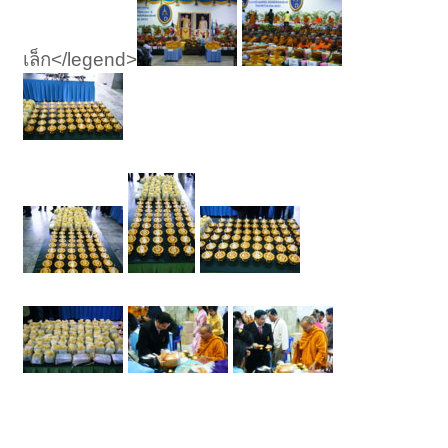
เล็ก</legend>