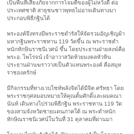
เป็นพื้นที่เสี่ยงภัยจากการโจมตีของผู้ไม่หวังดี ต่อ
ประเทศชาติ สาธุชนชาวพุทธไม่อาจเดินทางมา
ประกอบพิธีกฐินได้
พระองค์จึงทรงมีพระราชดำรัสให้จัดรวมอัญเชิญผ้า
มหากฐินพระราชทาน 119 วัดขึ้น ณ พระราชตำ
หนักทักษินราชนิเวศน์ ขึ้น โดยประธานฝ่ายสงฆ์คือ
พระอ. ไพโรจน์ เจ้าอาวาสวัดห้วยมงคลหัวหิน
ประธานฝ่านฆราวาสเป็นตัวแทนพระองค์ คือสมุห
ราชองครักษ์
มีกิจกรรมที่ทางเวบไซท์พลังจิตได้มีจิต ศรัทธา โดย
พระราชกุศลมอบหมายให้คุณตั้มศักดิ์และผมคณา
นันท์ เดินทางไปร่วมพิธีกฐิน พระราชทาน 119 วัด
ของสามจังหวัดชายแดนภาคใต้ ณ พระตำหนัก
ทักษิณราชนิเวศน์ในวันที่ 31 ตุลาคมที่ผ่านมา