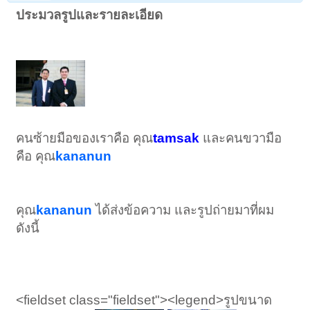
ประมวลรูปและรายละเอียด
คนซ้ายมือของเราคือ คุณ
tamsak
และคนขวามือ
คือ คุณ
kananun
คุณ
kananun
ได้ส่งข้อความ และรูปถ่ายมาที่ผม
ดังนี้
<fieldset class="fieldset"><legend>รูปขนาด