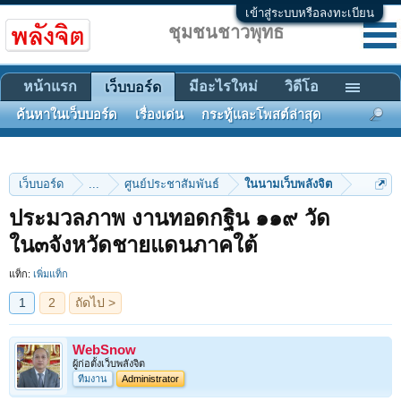
เข้าสู่ระบบหรือลงทะเบียน
ชุมชนชาวพุทธ
หน้าแรก
มีอะไรใหม่
วิดีโอ
เว็บบอร์ด
ค้นหาในเว็บบอร์ด
เรื่องเด่น
กระทู้และโพสต์ล่าสุด
เว็บบอร์ด
...
ศูนย์ประชาสัมพันธ์
ในนามเว็บพลังจิต
ประมวลภาพ งานทอดกฐิน ๑๑๙ วัด
1
2
ถัดไป >
ใน๓จังหวัดชายแดนภาคใต้
แท็ก:
เพิ่มแท็ก
WebSnow
ผู้ก่อตั้งเว็บพลังจิต
ทีมงาน
Administrator