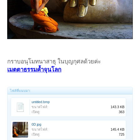
กราบอนุโมทนาสาธุ ในบุญกุศลด้วยค่ะ
เมตตาธรรมค้ำจุนโลก
ไฟล์ที่แนบมา:
untitled.bmp
ขนาดไฟล์:
143.3 KB
เปิดดู:
363
0D.jpg
ขนาดไฟล์:
145.4 KB
เปิดดู:
725