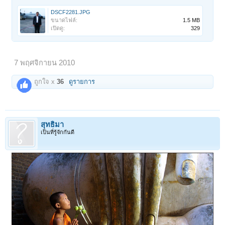
DSCF2281.JPG
ขนาดไฟล์:
1.5 MB
เปิดดู:
329
7 พฤศจิกายน 2010
ถูกใจ x
36
ดูรายการ
สุทธิมา
เป็นที่รู้จักกันดี