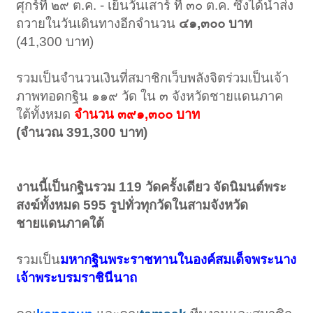
ศุกร์ที่ ๒๙ ต.ค. - เย็นวันเสาร์ ที่ ๓๐ ต.ค. ซึ่งได้นำส่ง
ถวายในวันเดินทางอีกจำนวน
๔๑,๓๐๐ บาท
(41,300 บาท)
รวมเป็นจำนวนเงินที่สมาชิกเว็บพลังจิตร่วมเป็นเจ้า
ภาพทอดกฐิน ๑๑๙ วัด ใน ๓ จังหวัดชายแดนภาค
ใต้ทั้งหมด
จำนวน ๓๙๑,๓๐๐ บาท
(จำนวณ 391,300 บาท)
งานนี้เป็นกฐินรวม 119 วัดครั้งเดียว จัดนิมนต์พระ
สงฆ์ทั้งหมด 595 รูปทั่วทุกวัดในสามจังหวัด
ชายแดนภาคใต้
รวมเป็น
มหากฐินพระราชทานในองค์สมเด็จพระนาง
เจ้าพระบรมราชินีนาถ