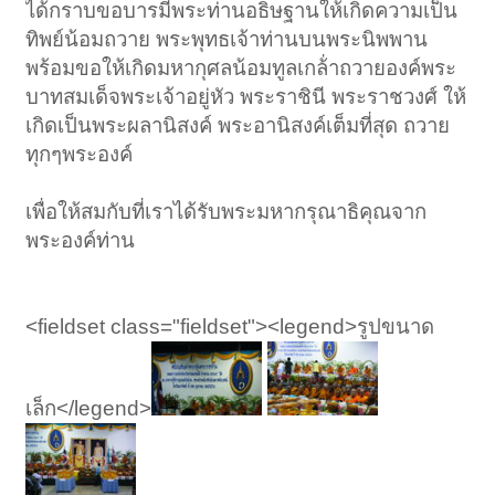
ได้กราบขอบารมีพระท่านอธิษฐานให้เกิดความเป็น
ทิพย์น้อมถวาย พระพุทธเจ้าท่านบนพระนิพพาน
พร้อมขอให้เกิดมหากุศลน้อมทูลเกล้่าถวายองค์พระ
บาทสมเด็จพระเจ้าอยู่หัว พระราชินี พระราชวงศ์ ให้
เกิดเป็นพระผลานิสงค์ พระอานิสงค์เต็มที่สุด ถวาย
ทุกๆพระองค์
เพื่อให้สมกับที่เราได้รับพระมหากรุณาธิคุณจาก
พระองค์ท่าน
<fieldset class="fieldset"><legend>รูปขนาด
เล็ก</legend>