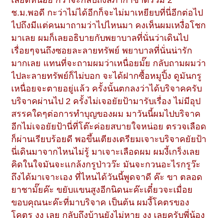
ช.ม.พอดี กะว่าไม่ได้อีกก็จะไม่มาเหยียบที่นี่อีกต่อไป
ไปถึงมีแต่คนมาถามว่าไปไหนมา คงเห็นผมเหงื่อโชก
มาเลย ผมก็เลยอธิบายกับพยาบาลที่นั่นว่าเดินไป
เรื่อยๆจนถึงซอยละลายทรัพย์ พยาบาลที่นั่นน่ารัก
มากเลย แทนที่จะถามผมว่าเหนื่อยมั๊ย กลับถามผมว่า
ไปละลายทรัพย์ก็ไม่บอก จะได้ฝากซื้อหมูปิ้ง ดูมันกรู
เหนื่อยจะตายอยู่แล้ว ครั้งนั้นตกลงว่าได้บริจาคครับ
บริจาคผ่านไป 2 ครั้งไม่เจอยัยป้ามารับเรื่อง ไม่มีอุป
สรรคใดๆต่อการทำบุญของผม มาวันนี้ผมไปบริจาค
อีกไม่เจอยัยป้านี่ที่โต๊ะค่อยสบายใจหน่อย ตรวจเลือด
ก็ผ่านเรียบร้อยดี พอขึ้นเตียงเตรียมเจาะบริจาคยัยป้า
นี่เดินมาจากไหนไม่รู้ มาเจาะเลือดผม ผมงี้เกร็งเลย
คิดในใจมันจะแกล้งกรูป่าวว๊ะ มันจะกวนอะไรกรูว๊ะ
ถึงได้มาเจาะเอง ที่ไหนได้วันนี้พูดจาดี ค๊ะ ขา ตลอด
ยาชามั๊ยค๊ะ ขยับแขนสูงอีกนิดนะค๊ะเดี๋ยวจะเมื่อย
ขอบคุณนะค๊ะที่มาบริจาค เป็นต้น ผมงี้โคตรของ
โคตร งง เลย กลับถึงบ้านยังไม่หาย งง เลยครับพี่น้อง