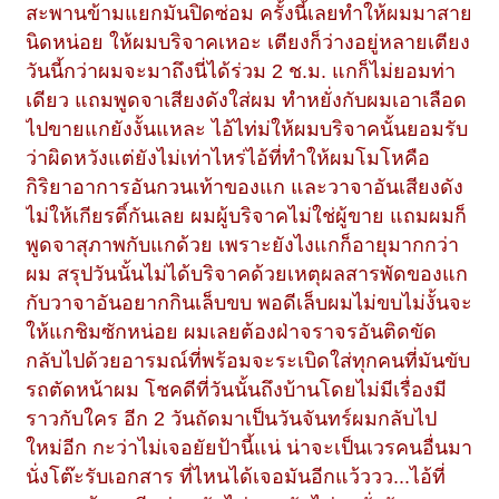
สะพานข้ามแยกมันปิดซ่อม ครั้งนี้เลยทำให้ผมมาสาย
นิดหน่อย ให้ผมบริจาคเหอะ เตียงก็ว่างอยู่หลายเตียง
วันนี้กว่าผมจะมาถึงนี่ได้ร่วม 2 ช.ม. แกก็ไม่ยอมท่า
เดียว แถมพูดจาเสียงดังใส่ผม ทำหยั่งกับผมเอาเลือด
ไปขายแกยังงั้นแหละ ไอ้ไท่ม่ให้ผมบริจาคนั้นยอมรับ
ว่าผิดหวังแต่ยังไม่เท่าไหร่ไอ้ที่ทำให้ผมโมโหคือ
กิริยาอาการอันกวนเท้าของแก และวาจาอันเสียงดัง
ไม่ให้เกียรติ์กันเลย ผมผู้บริจาคไม่ใช่ผู้ขาย แถมผมก็
พูดจาสุภาพกับแกด้วย เพราะยังไงแกก็อายุมากกว่า
ผม สรุปวันนั้นไม่ได้บริจาคด้วยเหตุผลสารพัดของแก
กับวาจาอันอยากกินเล็บขบ พอดีเล็บผมไม่ขบไม่งั้นจะ
ให้แกชิมซักหน่อย ผมเลยต้องฝ่าจราจรอันติดขัด
กลับไปด้วยอารมณ์ที่พร้อมจะระเบิดใส่ทุกคนที่มันขับ
รถตัดหน้าผม โชคดีที่วันนั้นถึงบ้านโดยไม่มีเรื่องมี
ราวกับใคร อีก 2 วันถัดมาเป็นวันจันทร์ผมกลับไป
ใหม่อีก กะว่าไม่เจอยัยป้านี้แน่ น่าจะเป็นเวรคนอื่นมา
นั่งโต๊ะรับเอกสาร ที่ไหนได้เจอมันอีกแว้ววว...ไอ้ที่