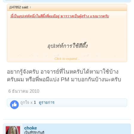
j147852 said:
↑
นี้เป็นอุปเท่ห์หนึ่งในสีผึ้งที่ผมมีอยู่ ฆารวาสเป็นผู้สร้าง แรงมากครับ
อุปเท่ห์การใช้สีผึ้ง
ตำราวิชาสีผึ้งสาลิกาม่วน สีผึ้งสาลิกา และตำรา
<O
</O
Click to expand...
วิชาสีผึ้งเบ็ด เป็นวิชาโบราณที่สืบทอดกันมาหลายร้อยปี มหา
ฤๅษีผู้เฒ่าได้ร่วมกันรจนาขึ้นเพื่อประสิทธิ์ให้แก่สมณชี
อยากรู้จังครับ อาจารย์ที่ไนหครับได้หามาใช้บ้าง
พราหมณ์ พร้อมทั้งท้าวพระยามหากษัตรยิ์ และ ชายหญิงทั้ง
ครับผม หรือพี่พอมีแบ่ง PM มาบอกกันบ้างนะครับ
หลายอันเกิดมาภายหลัง ให้รู้จักวิชาสีผึ้งเป็นต้นดังนี้ก่อน และ
ยากนักที่บุคคล จะได้รู้โดยยาก ตั้งแต่พิธีกรรมการปลุกเสก
6 ธันวาคม 2010
ไปจนถึงการทำให้สำเร็จเป็นที่สุด ผู้ใดมีสีผึ้งทั้งสามนี้ไว้ใน
ครอบครองได้ชื่อว่าเกิดมาไม่อาภัพแล
ถูกใจ x
1
ดูรายการ
<O
</O
อันวิชาสีผึ้งทั้งสามนี้ มีคุณานุภาพมากหลายสารพัดจะใช้ทาง
มหานิยมและราชเสน่ห์แก่คนทั้งหลาย อาจสามารถให้สัตว์
พ้นจากทุกข์ คือ ความโศกผิดหวัง อุบาทว์จัญไรอุปัทวันตราย
choke
เป็นที่รู้จักกันดี
ทั้งปวงแล มิให้มาแผ้วพานได้เลย ต้นฉบับเดิมเป็นของ ญาคู