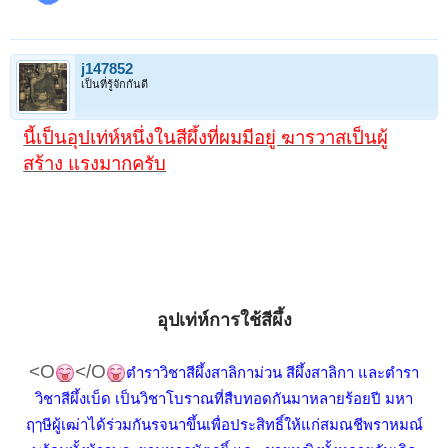
j147852
เป็นที่รู้จักกันดี
นี้เป็นอุปเท่ห์หนึ่งในสีผึ้งที่ผมมีอยู่ ฆารวาสเป็นผู้
สร้าง แรงมากครับ
อุปเท่ห์การใช้สีผึ้ง
<O
</O
ตำราวิชาสีผึ้งสาลิกาม่วน สีผึ้งสาลิกา และตำรา
วิชาสีผึ้งเบ็ด เป็นวิชาโบราณที่สืบทอดกันมาหลายร้อยปี มหา
ฤๅษีผู้เฒ่าได้ร่วมกันรจนาขึ้นเพื่อประสิทธิ์ให้แก่สมณชีพราหมณ์