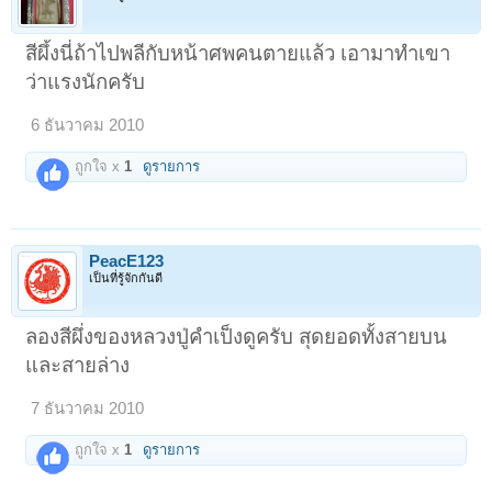
บุญธรรม พระอริยเจ้าผู้ทรงฤทธิ์แห่งฝั่งลาวได้ถ่ายทอดให้แก่
บรมครูปู่ฤๅษีใหญ่แห่งภูเขาควายกลาง โดยได้สืบต่อเนื่องมา
สีผึ้งนี่ถ้าไปพลีกับหน้าศพคนตายแล้ว เอามาทำเขา
จนถึง อาจารย์อ้วน หมอผี เป็นตำราที่ศักสิทธิ์ยิ่งนัก
ว่าแรงนักครับ
<O
</O
อุปเท่ห์การใช้ให้ตั้งจิตระลึกถึงบรมครูผู้เป็นเจ้าของวิชา
6 ธันวาคม 2010
สาลิกาม่วน และ บรมครูปู่ฤๅษีใหญ่แห่งภูเขาควายกลาง แล้ว
ให้อธิฐานขอความสำเร็จในกิจที่ประสงค์ ถ้าผู้ใหญ่โกรธสัก
ถูกใจ x
1
ดูรายการ
เท่าไรๆก็ดี ให้เอาสีผึ้งนี้ป้ายคิ้วและเจิมหน้าผากไปหาเถิด
เป็นสง่าราศรีเห็นหน้าเข้าก็ละลายโกรธสิ้นแล กลหนึ่งถ้าใช้
ทางเสน่ห์ให้สีปากไปพูดกับหญิงชาย มันรักเรานัก มีใจเอ็นดู
เราดุจว่าได้เสียเป็นผัวเมียกันแล้ว เป็นของวิเศษใช้ได้สารพัด
PeacE123
เป็นที่รู้จักกันดี
<O
</O
ข้อห้าม
<O
</O
ลองสีผึ่งของหลวงปู่คำเป็งดูครับ สุดยอดทั้งสายบน
สีผึ้งทั้งสามนี้ห้ามนำเอาไปแบ่งใส่แยกตลับ หรือไปผสมรวม
และสายล่าง
กับสีผึ้งชนิดอื่นท่านว่าผิดครูจะไม่ดี
<O
</O
</O
<O
7 ธันวาคม 2010
จบอุปเท่ห์แต่เพียงเท่านี้
<O
></O
>
ถูกใจ x
1
ดูรายการ