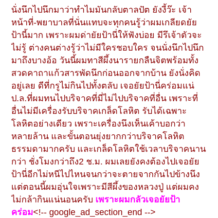
นั่งนึกไปนึกมาว่าทำไมมันกลับตาลปัต ยังงี้ว๊ะ เจ้า
หน้าที่-พยาบาลที่นั่นแทบจะทุกคนรู้ว่าผมเกลียดยัย
ป้านี้มาก เพราะผมด่ายัยป้านี่ให้ฟังบ่อย มีรึเจ้าตัวจะ
ไม่รู้ ต่างคนต่างรู้ว่าไม่มีใครชอบใคร จนนั่งนึกไปนึก
มาถึงบางอ้อ วันนี้ผมทาสีผึ้งนารายกลืนจิตพร้อมทั้ง
สวดคาถาแก้วสารพัดนึกก่อนออกจากบ้าน ยังนั่งคิด
อยู่เลย ดีที่กรูไม่กินไปทั้งตลับ เจอยัยป้านี่คร่อมแน่
ป.ล.ที่ผมทนไปบริจาคที่มี่ไม่ไปบริจาคที่อื่น เพราะที่
อื่นไม่มีเครื่องรับบริจาคเกล็ดโลหิต รับได้เฉพาะ
โลหิตอย่างเดียว เพราะเครื่องนึงเห็นเค้าบอกว่า
หลายล้าน และขั้นตอนยุ่งยากกว่าบริจาคโลหิต
ธรรมดามากครับ และเกล็ดโลหิตใช้เวลาบริจาคนาน
กว่า ชั่งโมงกว่าถึง2 ช.ม. ผมเลยยังคงต้องไปเจอยัย
ป้านี่อีกไม่หนีไปไหนจนกว่าจะตายจากกันไปข้างนึง
แต่ตอนนี้ผมอุ่นใจเพราะมีสีผึ้งของหลวงปู่ แต่ผมคง
ไม่กล้ากินแน่นอนครับ
เพราะผมกลัวเจอยัยป้า
คร่อม
<!-- google_ad_section_end -->