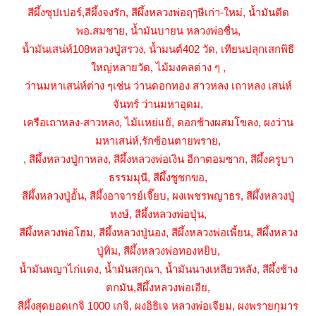
สีผึ้งซุปเปอร์,สีผึ้งจงรัก, สีผึ้งหลวงพ่อฤๅษีเก่า-ใหม่, น้ำมันดีด
พอ.สมชาย, น้ำมันบายน หลวงพ่อชื่น,
น้ำมันเสน่ห์108หลวงปู่สรวง, น้ำมนต์402 วัด, เทียนปลุกเสกพิธี
ใหญ่หลายวัด, ไม้มงคลต่าง ๆ ,
ว่านมหาเสน่ห์ต่าง ๆเช่น ว่านดอกทอง สาวหลง เถาหลง เสน่ห์
จันทร์ ว่านมหาอุดม,
เครือเถาหลง-สาวหลง, ไม้แหย่แย้, ดอกช้างผสมโขลง, ผงว่าน
มหาเสน่ห์,รักซ้อนตายพราย,
1
2
ถัดไป >
, สีผึ้งหลวงปู่กาหลง, สีผึ้งหลวงพ่อเงิน อีกาตอมซาก, สีผึ้งครูบา
ธรรมมุนี, สีผึ้งชูชกขอ,
สีผึ้งหลวงปู่อั้น, สีผึ้งอาจารย์เจี๊ยบ, ผงเพชรพญาธร, สีผึ้งหลวงปู่
หงษ์, สีผึ้งหลวงพ่อปุ่น,
สีผึ้งหลวงพ่อโฮม,
สีผึ้งหลวงปู่นอง, สีผึ้งหลวงพ่อเพี้ยน, สีผึ้งหลวง
ปู่ทิม, สีผึ้งหลวงพ่อทองหยิบ,
น้ำมันพญาไก่แดง,
น้ำมันสกุณา, น้ำมันนางเหลียวหลัง, สีผึ้งช้าง
ตกมัน,สีผึ้งหลวงพ่อเอีย,
สีผึ้งสุดยอดเกจิ 1000 เกจิ, ผงอิธิเจ หลวงพ่อเจียม, ผงพรายกุมาร