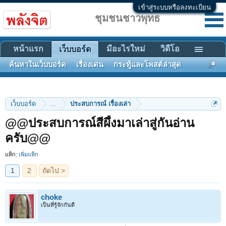
เข้าสู่ระบบหรือลงทะเบียน
ชุมชนชาวพุทธ
หน้าแรก
มีอะไรใหม่
วิดีโอ
เว็บบอร์ด
ค้นหาในเว็บบอร์ด
เรื่องเด่น
กระทู้และโพสต์ล่าสุด
เว็บบอร์ด
...
ประสบการณ์ เรื่องเล่า
@@ประสบการณ์สีผึ้งมาเล่าสู่กันอ่าน
1
2
ถัดไป >
ครับ@@
แท็ก:
เพิ่มแท็ก
choke
เป็นที่รู้จักกันดี