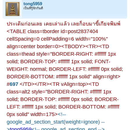
tong5959
เป็นที่รู้จักกันดี
ประเดิมก่อนเลย เคยเล่าแล้ว เลยก็อบมาขี้เกียจพิมพ์
<TABLE class=tborder id=post2837404
cellSpacing=0 cellPadding=6 width="100%"
align=center border=0><TBODY><TR><TD
class=thead style="BORDER-RIGHT: #ffffff 1px
solid; BORDER-TOP: #ffffff 1px solid; FONT-
WEIGHT: normal; BORDER-LEFT: #ffffff 0px solid;
BORDER-BOTTOM: #ffffff 1px solid" align=right>
#
697
</TD></TR><TR vAlign=top><TD
class=alt2 style="BORDER-RIGHT: #ffffff 1px
solid; BORDER-TOP: #ffffff 0px solid; BORDER-
LEFT: #ffffff 1px solid; BORDER-BOTTOM: #ffffff
0px solid" width=175>
<!--
google_ad_section_start(weight=ignore) --
>
tong5959
<!-- google_ad_section_end -->