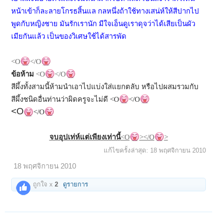
หน้าเข้าก็ละลายโกรธสิ้นแล กลหนึ่งถ้าใช้ทางเสน่ห์ให้สีปากไป
พูดกับหญิงชาย มันรักเรานัก มีใจเอ็นดูเราดุจว่าได้เสียเป็นผัว
เมียกันแล้ว เป็นของวิเศษใช้ได้สารพัด
<O
</O
ข้อห้าม
<O
</O
สีผึ้งทั้งสามนี้ห้ามนำเอาไปแบ่งใส่แยกตลับ หรือไปผสมรวมกับ
สีผึ้งชนิดอื่นท่านว่าผิดครูจะไม่ดี
<O
</O
<O
</O
จบอุปเท่ห์แต่เพียงเท่านี้
<O
></O
>
แก้ไขครั้งล่าสุด:
18 พฤศจิกายน 2010
18 พฤศจิกายน 2010
ถูกใจ x
2
ดูรายการ