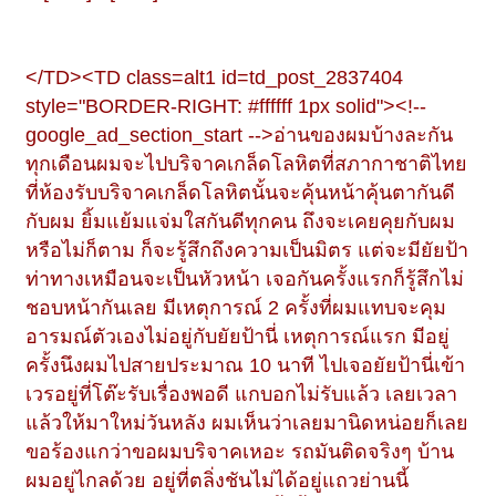
</TD><TD class=alt1 id=td_post_2837404
style="BORDER-RIGHT: #ffffff 1px solid"><!--
google_ad_section_start -->อ่านของผมบ้างละกัน
ทุกเดือนผมจะไปบริจาคเกล็ดโลหิตที่สภากาชาติไทย
ที่ห้องรับบริจาคเกล็ดโลหิตนั้นจะคุ้นหน้าคุ้นตากันดี
กับผม ยิ้มแย้มแจ่มใสกันดีทุกคน ถึงจะเคยคุยกับผม
หรือไม่ก็ตาม ก็จะรู้สึกถึงความเป็นมิตร แต่จะมียัยป้า
ท่าทางเหมือนจะเป็นหัวหน้า เจอกันครั้งแรกก็รู้สึกไม่
ชอบหน้ากันเลย มีเหตุการณ์ 2 ครั้งที่ผมแทบจะคุม
อารมณ์ตัวเองไม่อยู่กับยัยป้านี่ เหตุการณ์แรก มีอยู่
ครั้งนึงผมไปสายประมาณ 10 นาที ไปเจอยัยป้านี่เข้า
เวรอยู่ที่โต๊ะรับเรื่องพอดี แกบอกไม่รับแล้ว เลยเวลา
แล้วให้มาใหม่วันหลัง ผมเห็นว่าเลยมานิดหน่อยก็เลย
ขอร้องแกว่าขอผมบริจาคเหอะ รถมันติดจริงๆ บ้าน
ผมอยู่ไกลด้วย อยู่ที่ตลิ่งชันไม่ได้อยู่แถวย่านนี้