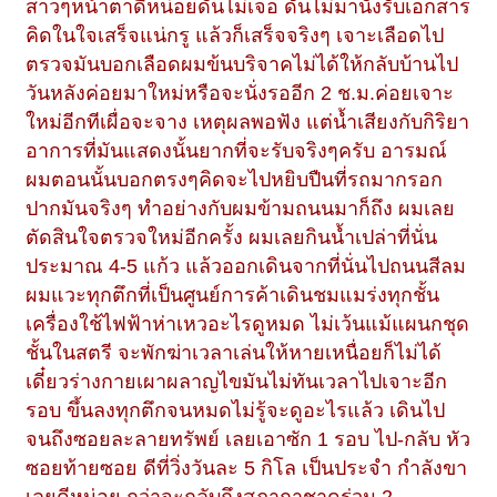
สาวๆหน้าตาดีหน่อยดันไม่เจอ ดันไม่มานั่งรับเอกสาร
คิดในใจเสร็จแน่กรู แล้วก็เสร็จจริงๆ เจาะเลือดไป
ตรวจมันบอกเลือดผมข้นบริจาคไม่ได้ให้กลับบ้านไป
วันหลังค่อยมาใหม่หรือจะนั่งรออีก 2 ช.ม.ค่อยเจาะ
ใหม่อีกทีเผื่อจะจาง เหตุผลพอฟัง แต่น้ำเสียงกับกิริยา
อาการที่มันแสดงนั้นยากที่จะรับจริงๆครับ อารมณ์
ผมตอนนั้นบอกตรงๆคิดจะไปหยิบปืนที่รถมากรอก
ปากมันจริงๆ ทำอย่างกับผมข้ามถนนมาก็ถึง ผมเลย
ตัดสินใจตรวจใหม่อีกครั้ง ผมเลยกินน้ำเปล่าที่นั่น
ประมาณ 4-5 แก้ว แล้วออกเดินจากที่นั่นไปถนนสีลม
ผมแวะทุกตึกที่เป็นศูนย์การค้าเดินชมแมร่งทุกชั้น
เครื่องใช้ไฟฟ้าห่าเหวอะไรดูหมด ไม่เว้นแม้แผนกชุด
ชั้นในสตรี จะพักฆ่าเวลาเล่นให้หายเหนื่อยก็ไม่ได้
เดี๋ยวร่างกายเผาผลาญไขมันไม่ทันเวลาไปเจาะอีก
รอบ ขึ้นลงทุกตึกจนหมดไม่รู้จะดูอะไรแล้ว เดินไป
จนถึงซอยละลายทรัพย์ เลยเอาซัก 1 รอบ ไป-กลับ หัว
ซอยท้ายซอย ดีที่วิ่งวันละ 5 กิโล เป็นประจำ กำลังขา
เลยดีหน่อย กว่าจะกลับถึงสภากาชาดร่วม 2