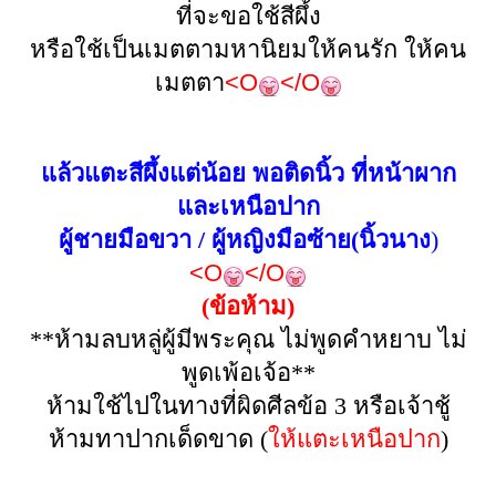
ที่จะขอใช้สีผึ้ง
หรือใช้เป็นเมตตามหานิยมให้คนรัก ให้คน
เมตตา
<O
</O
แล้วแตะสีผึ้งแต่น้อย พอติดนิ้ว ที่หน้าผาก
และเหนือปาก
ผู้ชายมือขวา / ผู้หญิงมือซ้าย
(
นิ้วนาง
)
<O
</O
(ข้อห้าม)
**
ห้ามลบหลู่ผู้มีพระคุณ ไม่พูดคำหยาบ ไม่
พูดเพ้อเจ้อ
**
ห้ามใช้ไปในทางที่ผิดศีลข้อ
3
หรือเจ้าชู้
ห้ามทาปากเด็ดขาด (
ให้แตะเหนือปาก
)