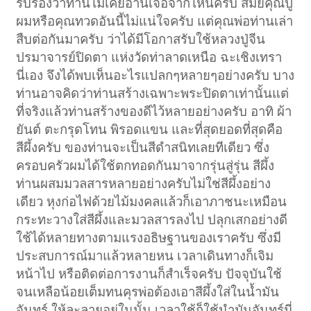
รับรองว่าท่านไม่เคยอ่านเจอจากไหนครับ สมัยคุณปู่
ผมหรือคุณทวดอันนี้ไม่แน่ใจครับ แต่คุณพ่อท่านเล่า
สืบต่อกันมาครับ ว่าได้มีโอกาสรับใช้หลวงปู่จีน
ปรมาจารย์ปิดตา แห่งวัดท่าลาดเหนือ ฉะเชิงเทรา
นี่เอง จึงได้พบเห็นอะไรแปลกๆหลายๆอย่างครับ บาง
ท่านอาจคิดว่าท่านสร้างเฉพาะพระปิดตาเท่านั้นแต่
ที่จริงแล้วท่านสร้างของดีไว้หลายอย่างครับ อาทิ ผ้า
ยันต์ ตะกรุดโทน พิรอดแขน และที่สุดยอดที่สุดคือ
สีผึ้งครับ ของท่านจะเป็นสีดำสนิทเลยทีเดียว ซึ่ง
ครอบครัวผมได้ใช้ตกทอดกันมาจากรุ่นสู่รุ่น สีผึ้ง
ท่านผสมมวลสารหลายอย่างครับไม่ใช่สีผึ้งอย่าง
เดียว หุงก่อไฟด้วยไม้มงคลแล้วก็เอาภาชนะเหมือน
กระทะวางใส่สีผึ้งและมวลสารลงไป ปลุกเสกอย่างดี
ใช้ได้หลายทางตามแรงอธิษฐานของเราครับ ซึ่งมี
ประสบการณ์มาแล้วหลายหน เวลาเดินทางก็เจิม
หน้าไป หรือติดต่อการงานก็สำเร็จครับ ปัจจุบันใช้
จนเหลือน้อยเต็มทนคุรพ่อต้องเอาสีผึ้งใส่ในน้ำมัน
จันทร์ ให้ละลายอยู่ในนั้น เวลาใช้ก็ใช้นำมันจันทร์นี่