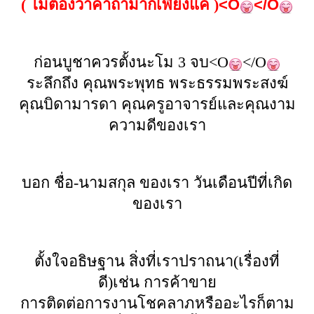
( ไม่ต้องว่าคาถามากเพียงแค่ )
<O
</O
ก่อนบูชาควร
ตั้งนะโม
3 จบ<O
</O
ระลึกถึง คุณพระพุทธ พระธรรมพระสงฆ์
คุณบิดามารดา คุณครูอาจารย์และคุณงาม
ความดีของเรา
บอก ชื่อ-นามสกุล ของเรา วันเดือนปีที่เกิด
ของเรา
ตั้งใจอธิษฐาน สิ่งที่เราปราถนา(เรื่องที่
ดี)เช่น การค้าขาย
การติดต่อการงาน
โชคลาภ
หรืออะไรก็ตาม