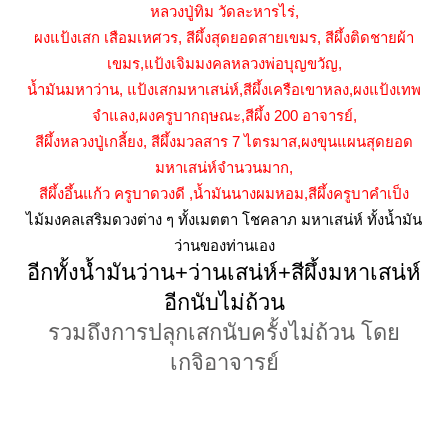
หลวงปู่ทิม วัดละหารไร่,
ผงแป้งเสก เสือมเหศวร, สีผึ้งสุดยอดสายเขมร, สีผึ้งติดชายผ้า
เขมร,แป้งเจิมมงคลหลวงพ่อบุญขวัญ,
น้ำมันมหาว่าน, แป้งเสกมหาเสน่ห์,สีผึ้งเครือเขาหลง,ผงแป้งเทพ
จำแลง,ผงครูบากฤษณะ,สีผึ้ง 200 อาจารย์,
สีผึ้ง
หลวงปู่เกลี้ยง,
สีผึ้งมวลสาร 7 ไตรมาส,ผงขุนแผนสุดยอด
มหาเสน่ห์จำนวนมาก,
สีผึ้งอึ้นแก้ว ครูบาดวงดี ,น้ำมันนางผมหอม,สีผึ้งครูบาคำเป็ง
ไม้มงคลเสริมดวงต่าง ๆ ทั้งเมตตา โชคลาภ มหาเสน่ห์ ทั้งน้ำมัน
ว่านของท่านเอง
อีกทั้งน้ำมันว่าน+ว่านเสน่ห์+สีผึ้งมหาเสน่ห์
อีกนับไม่ถ้วน
รวมถึงการปลุกเสกนับครั้งไม่ถ้วน โดย
เกจิอาจารย์