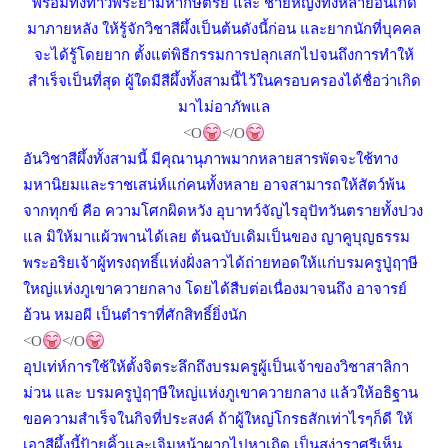
พร้อมทั้งท้าวพระยามหากษัตรยิ์ และ ชายหญิงทั้งหลายอันเกิด
มาภายหลัง ให้รู้จักวิชาสีผึ้งเป็นต้นดังนี้ก่อน และยากนักที่บุคคล
จะได้รู้โดยยาก ตั้งแต่พิธีกรรมการปลุกเสกไปจนถึงการทำให้
สำเร็จเป็นที่สุด ผู้ใดมีสีผึ้งทั้งสามนี้ไว้ในครอบครองได้ชื่อว่าเกิด
มาไม่อาภัพแล
<O
</O
อันวิชาสีผึ้งทั้งสามนี้ มีคุณานุภาพมากหลายสารพัดจะใช้ทาง
มหานิยมและราชเสน่ห์แก่คนทั้งหลาย อาจสามารถให้สัตว์พ้น
จากทุกข์ คือ ความโศกผิดหวัง อุบาทว์จัญไรอุปัทวันตรายทั้งปวง
แล มิให้มาแผ้วพานได้เลย ต้นฉบับเดิมเป็นของ ญาคูบุญธรรม
พระอริยเจ้าผู้ทรงฤทธิ์แห่งฝั่งลาวได้ถ่ายทอดให้แก่บรมครูปู่ฤๅษี
ใหญ่แห่งภูเขาควายกลาง โดยได้สืบต่อเนื่องมาจนถึง อาจารย์
อ้วน หมอผี เป็นตำราที่ศักสิทธิ์ยิ่งนัก
<O
</O
อุปเท่ห์การใช้ให้ตั้งจิตระลึกถึงบรมครูผู้เป็นเจ้าของวิชาสาลิกา
ม่วน และ บรมครูปู่ฤๅษีใหญ่แห่งภูเขาควายกลาง แล้วให้อธิฐาน
ขอความสำเร็จในกิจที่ประสงค์ ถ้าผู้ใหญ่โกรธสักเท่าไรๆก็ดี ให้
เอาสีผึ้งนี้ป้ายคิ้วและเจิมหน้าผากไปหาเถิด เป็นสง่าราศรีเห็น