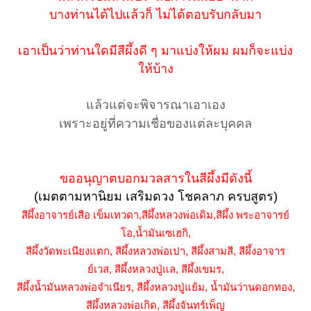
บางท่านได้ไปแล้วก็ ไม่ได้ตอบรับกลับมา
เอาเป็นว่าท่านใดมีสีผึ้งดี ๆ มาแบ่งให้ผม ผมก็จะแบ่ง
ให้บ้าง
แล้วแต่จะพิจารณาเอาเอง
เพราะอยู่ที่ความเชื่อของแต่ละบุคคล
ขออนุญาตบอกมวลสารในสีผึ้งมีดังนี้
(เมตตามหานิยม เสริมดวง โชคลาภ ครบสูตร)
สีผึ้งอาจารย์เสือ เข็มเทวดา,สีผึ้งหลวงพ่อเดิม,สีผึ้ง พระอาจารย์
โอ,น้ำมันเซเฮกิ,
สีผึ้งวัดพะเนียงแตก, สีผึ้งหลวงพ่อเปา, สีผึ้งสามสี, สีผึ้งอาจาร
ย์เวส, สีผึ้งหลวงปู่แล, สีผึ้งเขมร,
สีผึ้งน้ำมันหลวงพ่อจำเนียร,
สีผึ้งหลวงปู่แย้ม, น้ำมันว่านดอกทอง,
สีผึ้งหลวงพ่อเกิด, สีผึ้งจันทร์เพ็ญ