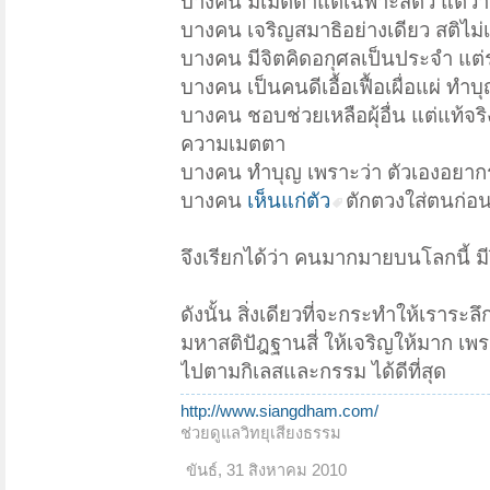
บางคน มีเมตตาแต่เฉพาะสัตว์ แต่ว่าไ
บางคน เจริญสมาธิอย่างเดียว สติไม่
บางคน มีจิตคิดอกุศลเป็นประจำ แต่
บางคน เป็นคนดีเอื้อเฟื้อเผื่อแผ่ ท
บางคน ชอบช่วยเหลือผุ้อื่น แต่แท้จ
ความเมตตา
บางคน ทำบุญ เพราะว่า ตัวเองอยาก
บางคน
เห็นแก่ตัว
ตักตวงใส่ตนก่อน
จึงเรียกได้ว่า คนมากมายบนโลกนี้ มีว
ดังนั้น สิ่งเดียวที่จะกระทำให้เราระลึ
มหาสติปัฎฐานสี่ ให้เจริญให้มาก เพร
ไปตามกิเลสและกรรม ได้ดีที่สุด
http://www.siangdham.com/
ช่วยดูแลวิทยุเสียงธรรม
ขันธ์
,
31 สิงหาคม 2010