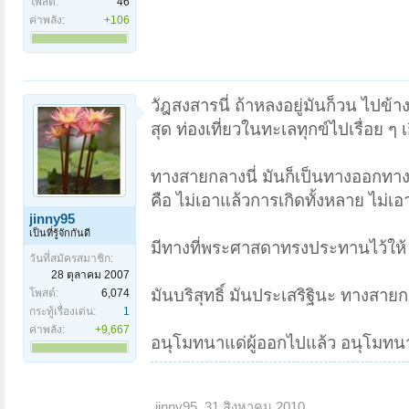
โพสต์:
46
ค่าพลัง:
+106
วัฎสงสารนี่ ถ้าหลงอยู่มันก็วน ไปข้า
สุด ท่องเที่ยวในทะเลทุกข์ไปเรื่อย ๆ เ
ทางสายกลางนี่ มันก็เป็นทางออกทางเดี
คือ ไม่เอาแล้วการเกิดทั้งหลาย ไม่เ
jinny95
เป็นที่รู้จักกันดี
มีทางที่พระศาสดาทรงประทานไว้ให้
วันที่สมัครสมาชิก:
28 ตุลาคม 2007
มันบริสุทธิ์ มันประเสริฐินะ ทางสายกล
โพสต์:
6,074
กระทู้เรื่องเด่น:
1
ค่าพลัง:
+9,667
อนุโมทนาแด่ผู้ออกไปแล้ว อนุโมทนา
jinny95
,
31 สิงหาคม 2010