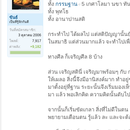
ทั้ง
กรรมฐาน
5 เกศาโลมา นขา ทั
ทั้ง พุทโธ
ขันธ์
ทั้ง อานาปานสติ
เป็นที่รู้จักกันดี
วันที่สมัครสมาชิก:
กระทำไป ได้ผลไป แต่สติปัญญานั้นยังไ
3 ตุลาคม 2006
ในสมาธิ แต่ส่วนมากแล้ว จะทำไปเพื่
โพสต์:
7,917
ค่าพลัง:
+9,182
ทางศีล ก็เจริญศีล 8 บ้าง
ส่วน เจริญสตินี่ เจริญมาพร้อมๆ กับ 
ให้เผลอ สิ่งนี้จึงมีอานิสงค์มาก ทำอย
มาตั้งอยุ่ที่ฐาน ระยะนั้นจึงเริ่มมอ
มา แล้ว พอเลิกคิด ความคิดนั้นดับไป 
จากนั้นก็เริ่มขัดเกลา สิ่งที่ไม่ดีในตน
พยายามเตือนตน รู้แล้ว ละ และจะต้อ