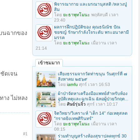
พิจารณากาย และมรณานุสสติ /หลวงปู่
สิม
โดย
ยะธาพุทโมนะ
พฤหัสบดี เวลา
23:40
ผลการฝึกปฎิบัติของ คุณธนิณัช ปัณ
ชยชญ์ รักษากำลังใจระดับ พระอนาคามี
มภ บนฉากของ
มรรค
โดย
ยะธาพุทโมนะ
เมื่อวาน เวลา
21:14
เข้าชมมาก
ละชัดเจน
เสียงธรรมจากวัดท่าขนุน วันศุกร์ที่ ๗
สิงหาคม ๒๕๖๙
โดย
iamfu
ศุกร์ เวลา 16:53
ผ้าป่าจัดหาเครื่องมือแพทย์สำหรับห้อง
กทาง ไม่หลง
อุบัติเหตุและฉุกเฉิน &หอผู้ป่วยวิกฤต...
โดย
ศิษย์รุ่นจิ๋ว
ศุกร์ เวลา 10:17
จิตวิทยา/วิเคราะห์ "เด็ก 14" ก่อเหตุสลด
"กราดยิงเทพศิรินทร์"
โดย
ยะธาพุทโมนะ
เมื่อวาน เวลา
08:15
#1
ร่วมทําบุญสร้างห้องสุขาปลดทุกข์ 30