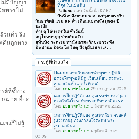
เรื่องเล่า "นักขุดกรุ"มือขลัง ขมังเวทย์
ังไม่มีปัญญา
ที่สุดในแผ่นดิน
ิดทาง ไม่
Pattana
ตอบ
วันนี้เมื่อ 07:57
วันที่ ๙ สิงหาคม พ.ศ. ๒๕๖๙ ตรงกับ
วันอาทิตย์ แรม ๑๑ ค่ำ เดือนแปดหลัง (๘๘) ปี
มะเมีย
ทำบุญใส่บาตรในเช้าวันนี้
้วนทั่ว จึง
อนุโมทนาบุญร่วมกันครับ
งเดินถูกทาง
สุทินนัง วะตะเม ทานัง อาสะวักขะยาวะหัง
นิพพานะ ปัจจะโย โหตุ ปัจจุบันเนกาเล…
กระทู้ที่น่าสนใจ
Live สด งานวันอาสาฬหบูชา ปฏิบัติ
ธรรมฝึกพุทธนิมิต เวียนเทียน สวดพระ
คาถาเงินล้าน ครั้งที่ ๖๔
โดย
ยะธาพุทโมนะ
29 กรกฎาคม 2026
์ที่ชี้ทาง
ผลการฝึกปฎิบัติของ คุณธนพร หงสกุล /
มากมาย ที่จะ
ทรงกำลังใจระดับพระสกิทาคามีมรรค
โดย
ยะธาพุทโมนะ
1 สิงหาคม 2026
ผลการฝึกปฎิบัติของ คุณนัทลียา ดรอดส์
(ม่วงอ่อน) ทรงกำลังใจระดับ พระ
องก็ไม่รู้
อนาคามีผล
โดย
ยะธาพุทโมนะ
พฤหัสบดี เวลา
00:09