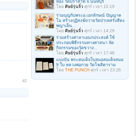
ห้อง วัดปราสาท จ.นนทบุรี
โดย
ศิษย์รุ่นจิ๋ว
ศุกร์ เวลา 15:19
ร่วมบุญกับพระอ.เอกลักษณ์ ปัญญาค
โม สร้างกุฏิสงฆ์ถวายวัดป่าเทสรังสีดง
พญาเย็น...
โดย
ศิษย์รุ่นจิ๋ว
ศุกร์ เวลา 14:29
ร่วมสร้างศาลาเอนกประสงค์ ใช้
ประกอบพิธีกรรมทางศาสนา จัด
กิจกรรมของวัดขวาง...
โดย
ศิษย์รุ่นจิ๋ว
ศุกร์ เวลา 17:48
แบ่งปัน พระสมเด็จใบสมอสมเด็จสมอ
9 ใบ หลวงพ่อกวย วัดโฆสิตาราม
โดย
THE PUNCH
ศุกร์ เวลา 23:28
#2