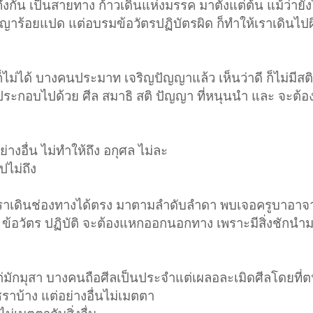
ส่งถึงกัน เป็นสายทาง ก้าวเดินแห่งมรรค มาตั้งแต่ต้น แม้ว่าย
ัญญาร้อยแปด แต่อบรมข้อวัตรปฏิบัตรผิด ก็ทำให้เราเดินไปผ
 ก็ไม่ได้ บางคนประมาท เจริญปัญญาแล้ว เห็นว่าดี ก็ไม่มีสติถ
ึ่ง ประกอบไปด้วย ศีล สมาธิ สติ ปัญญา ที่หนุนนำ และ จะต้อ
างอื่น ไม่ทำให้ถึง อกุศล ไม่ละ
ปไม่ถึง
ห้เราเดินช่องทางได้ตรง มาตามลำดับลำดา พบเจอครูบาอาจารย
า ข้อวัตร ปฏิบัติ จะต้องแหกออกนอกทาง เพราะมีสิ่งชักนำ
ักมุสา บางคนถือศีลเป็นประจำแต่เผลอละเมิดศีลโดยที่ตนเ
าบ้าง แต่อย่างอื่นไม่เมตตา