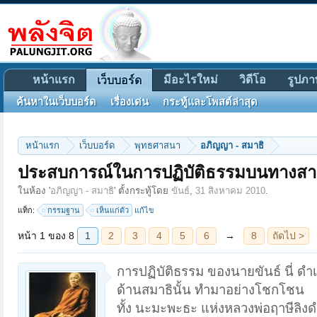
หน้าแรก
มีอะไรใหม่
วิดีโอ
รูปภา
เว็บบอร์ด
ค้นหาในเว็บบอร์ด
เรื่องเด่น
กระทู้และโพสต์ล่าสุด
หน้าแรก
เว็บบอร์ด
พุทธศาสนา
อภิญญา - สมาธิ
ประสบการณ์ในการปฏิบัติธรรมบนทางส
หน้า 1 ของ 8
1
2
3
4
5
6
→
8
ถัดไป >
ในห้อง '
อภิญญา - สมาธิ
' ตั้งกระทู้โดย
ขันธ์
,
31 สิงหาคม 2010
.
แท็ก:
กรรมฐาน
เห็นแก่ตัว
แก้ไข
การปฏิบัติธรรม ของนายขันธ์ นี่ ด
ด้านสมาธินั้น ทำมาอย่างโชกโชน
ทั้ง นะมะพะธะ แห่งหลวงพ่อฤาษีลิงด