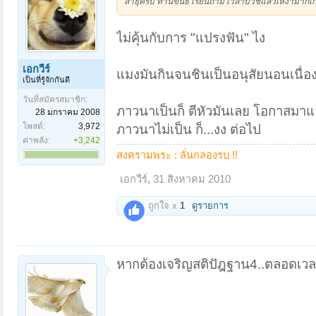
สาธุครับ ท่านขันธ์ เรียนถาม เวลาบวชแล้วเหงามากเกิดจ
ไม่คุ้นกับการ "แปรงฟัน" ไง
เอกวีร์
แมงมันกินจนชินเป็นอนุสัยนอนเนื่อ
เป็นที่รู้จักกันดี
วันที่สมัครสมาชิก:
ภาวนาเป็นก็ ตีหัวมันเลย โอกาสมาแ
28 มกราคม 2008
โพสต์:
3,972
ภาวนาไม่เป็น ก็...งง ต่อไป
ค่าพลัง:
+3,242
สงครามพระ : ลั่นกลองรบ !!
เอกวีร์
,
31 สิงหาคม 2010
ถูกใจ x
1
ดูรายการ
หากต้องเจริญสติปัฎฐาน4..ตลอดเวลาค