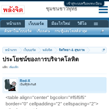
เข้าสู่ระบบหรือลงทะเบียน
ชุมชนชาวพุทธ
หน้าแรก
มีอะไรใหม่
วิดีโอ
เว็บบอร์ด
ค้นหาในเว็บบอร์ด
เรื่องเด่น
กระทู้และโพสต์ล่าสุด
หน้าแรก
เว็บบอร์ด
พลังจิต
จิตวิทยา & สุขภาพ
ประโยชน์ของการบริจาคโลหิต
แท็ก:
เพิ่มแท็ก
Red-X
เป็นที่รู้จักกันดี
<table align="center" bgcolor="#f5f5f5"
border="0" cellpadding="2" cellspacing="2">