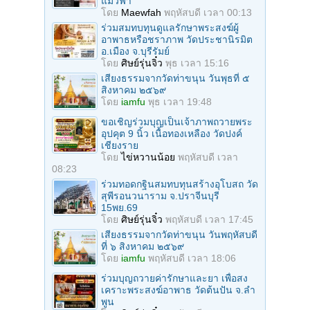
แมวฟ้า
โดย
Maewfah
พฤหัสบดี เวลา 00:13
ร่วมสมทบทุนดูแลรักษาพระสงฆ์ผู้
อาพาธหรือชราภาพ วัดประชานิรมิต
อ.เมือง จ.บุรีรัมย์
โดย
ศิษย์รุ่นจิ๋ว
พุธ เวลา 15:16
เสียงธรรมจากวัดท่าขนุน วันพุธที่ ๕
สิงหาคม ๒๕๖๙
โดย
iamfu
พุธ เวลา 19:48
ขอเชิญร่วมบุญเป็นเจ้าภาพถวายพระ
อุปคุต 9 นิ้ว เนื้อทองเหลือง วัดปงค์
เชียงราย
โดย
ไข่หวานน้อย
พฤหัสบดี เวลา
08:23
ร่วมทอดกฐินสมทบทุนสร้างอุโบสถ วัด
สุพีรอนวนาราม จ.ปราจีนบุรี
15พย.69
โดย
ศิษย์รุ่นจิ๋ว
พฤหัสบดี เวลา 17:45
เสียงธรรมจากวัดท่าขนุน วันพฤหัสบดี
ที่ ๖ สิงหาคม ๒๕๖๙
โดย
iamfu
พฤหัสบดี เวลา 18:06
ร่วมบุญถวายค่ารักษาและยา เพื่อสง
เคราะพระสงฆ์อาพาธ วัดต้นปัน จ.ลํา
พูน