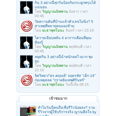
กิน 3 อย่างนี้ทุกวันป้องกันกระดูกพรุนได้
แน่นอน
โดย
วิญญาณนิพพาน
อังคาร เวลา
03:45
วัดความดันที่บ้านแล้วตัวเลขไม่นิ่ง? 5
สาเหตุที่หลายคนมองข้าม
โดย
ยะธาพุทโมนะ
จันทร์ เวลา 23:19
ไตวายเฉียบพลัน 4 อาการเตือนที่คุณ
ต้องรู้
โดย
วิญญาณนิพพาน
พฤหัสบดี เวลา
03:45
หยุดกิน 3 อย่างนี้น้ำหนักลดไวมาก พุง
ยุบ
โดย
วิญญาณนิพพาน
พฤหัสบดี เวลา
22:16
จิตวิทยา/"ดร.ตฤณห์" ถอดรหัส "เด็ก 14"
ก่อเหตุสลด "กราดยิงเทพศิรินทร์"
โดย
ยะธาพุทโมนะ
วันนี้เมื่อ 08:15
เข้าชมมาก
ทำไมวันนี้คนถึงเชื่อรีวิวน้อยลง? รวม
รีวิวจากผู้ใช้บริการจริง ญาณฮีลใจ by