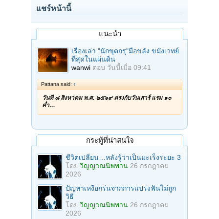
แชร์หน้านี้
แนะนำ
เรื่องเล่า "นักขุดกรุ"มือขลัง ขมังเวทย์
ที่สุดในแผ่นดิน
wanwi
ตอบ
วันนี้เมื่อ 09:41
Pattana said:
↑
วันที่ ๘ สิงหาคม พ.ศ. ๒๕๖๙ ตรงกับวันเสาร์ แรม ๑๐
ค่ำ…
กระทู้ที่น่าสนใจ
ชีวิตเปลี่ยน…หลังรู้ว่าเป็นมะเร็งระยะ 3
โดย
วิญญาณนิพพาน
26 กรกฎาคม
2026
ปัญหาเหงือกร่นจากการแปรงฟันไม่ถูก
วิธี
โดย
วิญญาณนิพพาน
26 กรกฎาคม
2026