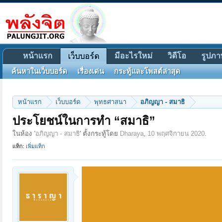
หน้าแรก
มีอะไรใหม่
วิดีโอ
รูปภา
เว็บบอร์ด
ค้นหาในเว็บบอร์ด
เรื่องเด่น
กระทู้และโพสต์ล่าสุด
หน้าแรก
เว็บบอร์ด
พุทธศาสนา
อภิญญา - สมาธิ
ประโยชน์ในการทำ “สมาธิ”
ในห้อง '
อภิญญา - สมาธิ
' ตั้งกระทู้โดย
Dharaya
,
10 พฤศจิกายน 2020
.
แท็ก:
เพิ่มแท็ก