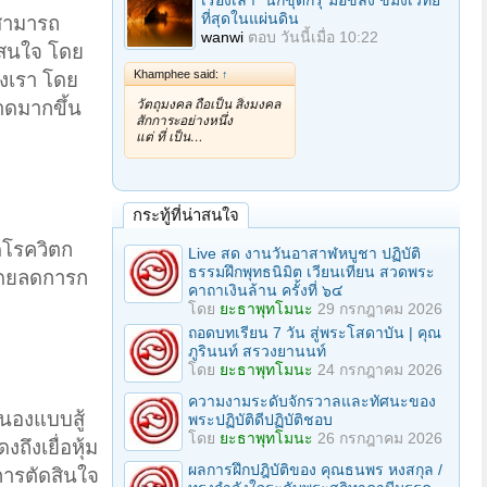
เรื่องเล่า "นักขุดกรุ"มือขลัง ขมังเวทย์
ที่สุดในแผ่นดิน
่สามารถ
wanwi
ตอบ
วันนี้เมื่อ 10:22
มสนใจ โดย
Khamphee said:
↑
องเรา โดย
ดมากขึ้น
วัตถุมงคล ถือเป็น สิ่งมงคล
สักการะอย่างหนึ่ง
แต่ ที่ เป็น…
กระทู้ที่น่าสนใจ
ดโรควิตก
Live สด งานวันอาสาฬหบูชา ปฏิบัติ
ธรรมฝึกพุทธนิมิต เวียนเทียน สวดพระ
ยโดยลดการก
คาถาเงินล้าน ครั้งที่ ๖๔
โดย
ยะธาพุทโมนะ
29 กรกฎาคม 2026
ถอดบทเรียน 7 วัน สู่พระโสดาบัน | คุณ
ภูรินนท์ สรวงยานนท์
โดย
ยะธาพุทโมนะ
24 กรกฎาคม 2026
ความงามระดับจักรวาลและทัศนะของ
นองแบบสู้
พระปฏิบัติดีปฏิบัติชอบ
โดย
ยะธาพุทโมนะ
26 กรกฎาคม 2026
ึงเยื่อหุ้ม
ผลการฝึกปฎิบัติของ คุณธนพร หงสกุล /
ารตัดสินใจ