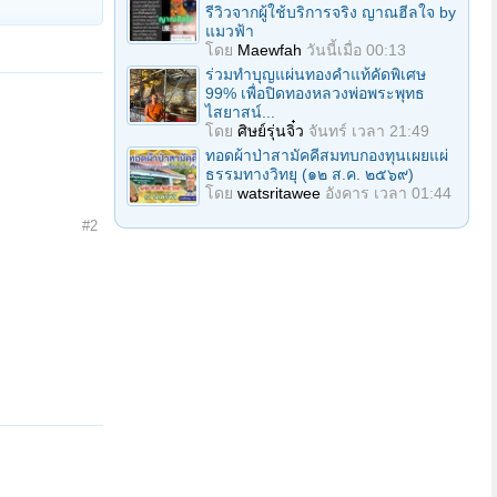
รีวิวจากผู้ใช้บริการจริง ญาณฮีลใจ by
แมวฟ้า
โดย
Maewfah
วันนี้เมื่อ 00:13
ร่วมทําบุญแผ่นทองคำแท้คัดพิเศษ
99% เพื่อปิดทองหลวงพ่อพระพุทธ
ไสยาสน์...
โดย
ศิษย์รุ่นจิ๋ว
จันทร์ เวลา 21:49
ทอดผ้าป่าสามัคคีสมทบกองทุนเผยแผ่
ธรรมทางวิทยุ (๑๒ ส.ค. ๒๕๖๙)
โดย
watsritawee
อังคาร เวลา 01:44
#2