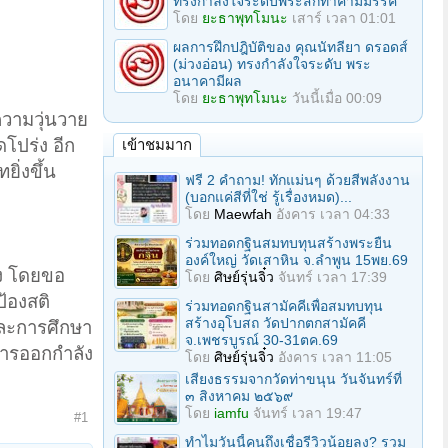
ทรงกำลังใจระดับพระสกิทาคามีมรรค
โดย
ยะธาพุทโมนะ
เสาร์ เวลา 01:01
ผลการฝึกปฎิบัติของ คุณนัทลียา ดรอดส์
(ม่วงอ่อน) ทรงกำลังใจระดับ พระ
อนาคามีผล
โดย
ยะธาพุทโมนะ
วันนี้เมื่อ 00:09
วามวุ่นวาย
ดโปร่ง อีก
เข้าชมมาก
ิ่งขึ้น
ฟรี 2 คำถาม! ทักแม่นๆ ด้วยสีพลังงาน
(บอกแค่สีที่ใช่ รู้เรื่องหมด)...
โดย
Maewfah
อังคาร เวลา 04:33
ร่วมทอดกฐินสมทบทุนสร้างพระยืน
องค์ใหญ่ วัดเสาหิน จ.ลําพูน 15พย.69
ง โดยขอ
โดย
ศิษย์รุ่นจิ๋ว
จันทร์ เวลา 17:39
้องสติ
ร่วมทอดกฐินสามัคคีเพื่อสมทบทุน
สร้างอุโบสถ วัดปากตกสามัคคี
และการศึกษา
จ.เพชรบูรณ์ 30-31ตค.69
รการออกกำลัง
โดย
ศิษย์รุ่นจิ๋ว
อังคาร เวลา 11:05
เสียงธรรมจากวัดท่าขนุน วันจันทร์ที่
๓ สิงหาคม ๒๕๖๙
โดย
iamfu
จันทร์ เวลา 19:47
#1
ทำไมวันนี้คนถึงเชื่อรีวิวน้อยลง? รวม