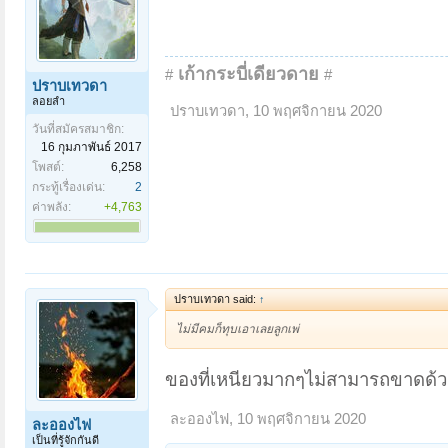
เก้ากระบี่เดียวดาย
#
#
ปราบเทวดา
ลอยลำ
ปราบเทวดา
,
10 พฤศจิกายน 2020
วันที่สมัครสมาชิก:
16 กุมภาพันธ์ 2017
โพสต์:
6,258
กระทู้เรื่องเด่น:
2
ค่าพลัง:
+4,763
ปราบเทวดา said:
↑
ไม่มีคมก็ทุบเอาเลยลูกเพ่
ของที่เหนียวมากๆไม่สามารถขาดด้
ละอองไฟ
,
10 พฤศจิกายน 2020
ละอองไฟ
เป็นที่รู้จักกันดี