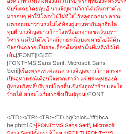
องค์ว่าทำให้นางท้องแล้วไม่รับ พระพุทธองค์ทรงประ
ทับนั้งเฉยโดยดุษฏี นางจิญมานวิกาได้เต้นกราดไป
มารอบๆ ทำให้โครงไม้ไผ่ที่ใส่ไว้หลุดออกมา ความ
แตกออกมาว่านางไม่ได้ท้องฝูงชนพากันลุกฮือไล่
ทุบตี นางจิญจมานวิกาวิ่งหนีออกจากเชตวันมหา
วิหาร แต่ไปได้ไม่ไกลก็ถูกธรณีสูบจมหายไปใต้ดิน
ปัจจุบันกลายเป็นสระเล็กๆตื้นๆเท่านั้นที่เหลือไว้ให้
[/FONT][/SIZE]
เห็น
[FONT=MS Sans Serif, Microsoft Sans
Serif]
เรื่องพระเทวทัตและนางจิญจมานวิกาควรจะ
เป็นอุทาหรณ์เตือนใจพวกเราว่า แม้พระพุทธองค์
ผู้ทรงบริสุทธิ์บริบูรณ์โดยสิ้นเชิงยังถูกทำร้ายและใส่
[/FONT]
ร้ายได้ สาอะไรกับเราซึ่งเป็นปุถุชน
</TD></TR><TR><TD bgColor=#ffdbca
height=10>
[FONT=MS Sans Serif, Microsoft
Sans Serif]ตั้งกระทู้โดย :[/FONT] [FONT=MS