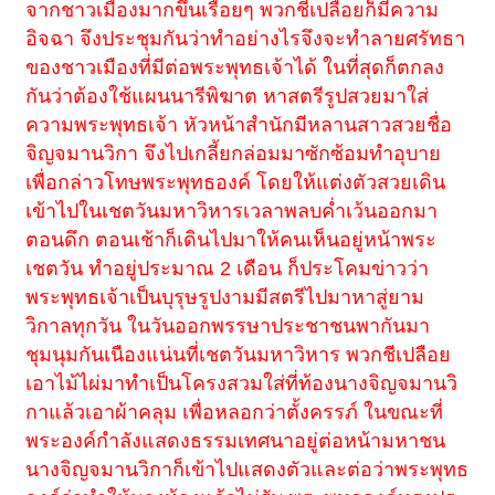
จากชาวเมืองมากขึ้นเรื่อยๆ พวกชีเปลือยก็มีความ
อิจฉา จึงประชุมกันว่าทำอย่างไรจึงจะทำลายศรัทธา
ของชาวเมืองที่มีต่อพระพุทธเจ้าได้ ในที่สุดก็ตกลง
กันว่าต้องใช้แผนนารีพิฆาต หาสตรีรูปสวยมาใส่
ความพระพุทธเจ้า หัวหน้าสำนักมีหลานสาวสวยชื่อ
จิญจมานวิกา จึงไปเกลี้ยกล่อมมาซักซ้อมทำอุบาย
เพื่อกล่าวโทษพระพุทธองค์ โดยให้แต่งตัวสวยเดิน
เข้าไปในเชตวันมหาวิหารเวลาพลบค่ำเว้นออกมา
ตอนดึก ตอนเช้าก็เดินไปมาให้คนเห็นอยู่หน้าพระ
เชตวัน ทำอยู่ประมาณ 2 เดือน ก็ประโคมข่าวว่า
พระพุทธเจ้าเป็นบุรุษรูปงามมีสตรีไปมาหาสู่ยาม
วิกาลทุกวัน ในวันออกพรรษาประชาชนพากันมา
ชุมนุมกันเนืองแน่นที่เชตวันมหาวิหาร พวกชีเปลือย
เอาไม้ไผ่มาทำเป็นโครงสวมใส่ที่ท้องนางจิญจมานวิ
กาแล้วเอาผ้าคลุม เพื่อหลอกว่าตั้งครรภ์ ในขณะที่
พระองค์กำลังแสดงธรรมเทศนาอยู่ต่อหน้ามหาชน
นางจิญจมานวิกาก็เข้าไปแสดงตัวและต่อว่าพระพุทธ