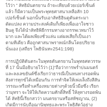
ไว้ว่า “ ลัทธิมันตรยาน ถ้าจะเทียบด้วยเปอร์เซ็นต์
แล้ว ก็มีความเป็นพระพุทธศาสนาเหลือสัก 10
เปอร์เซ็นต์ นอกนั้นรับเอาลัทธิฮินดูตันตระมา
ดัดแปลง ความประสงค์เดิมก็เพียงเพื่อเอาใจชาว
ฮินดู จึงได้นำลัทธิพิธีกรรมทางอาถรรพเวทมาไว้
มาก และได้ผลเพียงชั่วแล่น แต่ผลเสียก็เป็นเงา
ตามทีเดียว คือถูกศาสนาพราหณ์กลืนโดยปริยาย
นั่นเอง (เสถียร โพธินันทะ2541:198)
การปฏิบัติตันตระในพุทธตันตรยานในพุทธศตวรรษ
ที่ 17 นั้นมีอธิบายไว้ว่า (1)“ถือว่าการพร่ำบ่นมนตร์
และลงเลขยันต์ซึ่งเรียกว่าธารณีเป็นหนทางรอดพ้น
สังสารทุกข์ได้เหมือนกัน การทำจิตให้เพ่งเล็งถึงสีสัน
วรรณะหรือทำเครื่องหมายต่างๆด้วยนิ้วมือซึ่ง เรียก
ว่ามุทรา จะให้ให้เกิดความศักดิ์สิทธิ์ ให้ลุทางรอดพ้น
ได้ ลัทธินี้เรียกสวว่า มนตรยานหรือสหัชญาณ, (2)
เกิดมีการนับถือฌานิพุทธและพระโพธิสัตว์อย่าง