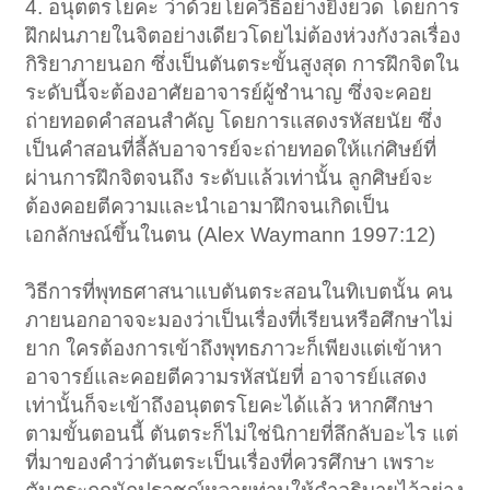
4. อนุตตรโยคะ ว่าด้วยโยควิธีอย่างยิ่งยวด โดยการ
ฝึกฝนภายในจิตอย่างเดียวโดยไม่ต้องห่วงกังวลเรื่อง
กิริยาภายนอก ซึ่งเป็นตันตระขั้นสูงสุด การฝึกจิตใน
ระดับนี้จะต้องอาศัยอาจารย์ผู้ชำนาญ ซึ่งจะคอย
ถ่ายทอดคำสอนสำคัญ โดยการแสดงรหัสยนัย ซึ่ง
เป็นคำสอนที่ลี้ลับอาจารย์จะถ่ายทอดให้แก่ศิษย์ที่
ผ่านการฝึกจิตจนถึง ระดับแล้วเท่านั้น ลูกศิษย์จะ
ต้องคอยตีความและนำเอามาฝึกจนเกิดเป็น
เอกลักษณ์ขึ้นในตน (Alex Waymann 1997:12)
วิธีการที่พุทธศาสนาแบตันตระสอนในทิเบตนั้น คน
ภายนอกอาจจะมองว่าเป็นเรื่องที่เรียนหรือศึกษาไม่
ยาก ใครต้องการเข้าถึงพุทธภาวะก็เพียงแต่เข้าหา
อาจารย์และคอยตีความรหัสนัยที่ อาจารย์แสดง
เท่านั้นก็จะเข้าถึงอนุตตรโยคะได้แล้ว หากศึกษา
ตามขั้นตอนนี้ ตันตระก็ไม่ใช่นิกายที่ลึกลับอะไร แต่
ที่มาของคำว่าตันตระเป็นเรื่องที่ควรศึกษา เพราะ