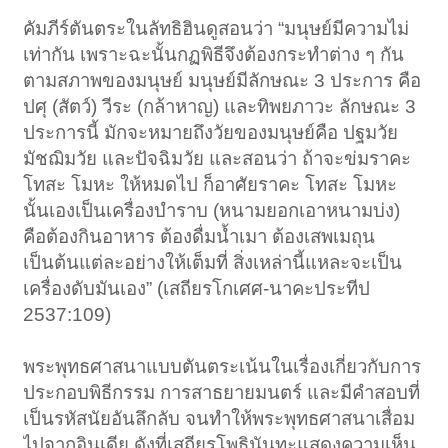
คัมภีร์ตันตระในลัทธิฮินดูสอนว่า “มนุษย์มีความไม่
เท่ากัน เพราะฉะนั้นกฏพิธีจึงต้องกระทำต่าง ๆ กัน
ตามสภาพของมนุษย์ มนุษย์มีลักษณะ 3 ประการ คือ
ปศุ (สัตว์) วีระ (กล้าหาญ) และทิพยภาวะ ลักษณะ 3
ประการนี้ มักจะหมายถึงวัยของมนุษย์คือ ปฐมวัย
มัชฌิมวัย และปัจฉิมวัย และสอนว่า ถ้าจะข่มราคะ
โทสะ โมหะ ให้หมดไป ก็อาศัยราคะ โทสะ โมหะ
นั้นเองเป็นเครื่องบำราบ (หนามยอกเอาหนามบ่ง)
คือต้องกินอาหาร ต้องดื่มน้ำเมา ต้องเสพเมถุน
เป็นต้นแต่ละอย่างให้เต็มที่ สิ่งเหล่านี้แหละจะเป็น
เครื่องดับมันเอง” (เสถียรโกเศศ-นาคะประทีป
2537:109)
พระพุทธศาสนาแบบตันตระเน้นในเรื่องเกี่ยวกับการ
ประกอบพิธีกรรม การสาธยายมนตร์ และมีคำสอบที่
เป็นรหัสนัยอันลึกลับ จนทำให้พระพุทธศาสนาเสื่อม
ไปจากอินเดีย ดังที่เสถียรโพธินันทะแสดงความเห็น