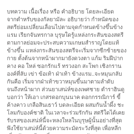
บทความ เนื้อเรื่อง หรือ คำอธิบาย โดยละเอียด
จากตำหรับของกัลยามัละ อธิบายว่า กำหนัดของ
สตรีย่อมเปลี่ยนเลื่อนไปตามจุดกำหนดข้างขึ้นข้าง
แรม เรียกจันทรกาล บุรุษใดรู้แหล่งกระสันของสตรี
ตามกาลย่อมจะประสบความเกษมสำราญโดยแท้
ข้างขึ้น แหล่งกระสันของสตรีจะเริ่มจากซีกซ้ายของ
กาย ตั้งต้นจากหน้าผากมายังดวงตา แก้ม ริมฝีปาก
คาง คอ ใหล่ ซอกรักแร้ ทรวงอก สะโพก เชิงกราน
องค์ที่ลับ เข่า ข้อเท้า ฝ่าเท้า ข้างแรม..จะหมุนกลับ
กันคือ เริ่มจากฝ่าเท้าขวาหมุนขึ้นมาตามลำดับ
จนถึงหน้าผาก ส่วนยาเสน่ห์ของเพศชาย ตำราฮินดู
บอกว่า ให้เอา เกสรดอกบุนนาค ดอกกรรณิการ์ ขี้
ค้างคาว เกลือสินเธาว์ บดละเอียด ผสมกันน้ำผึ้ง ชะ
โลมกับองค์ชาติ ในเวลาจะร่วมรักกัน สตรีใดได้เคย
รับรสของเสน่ห์นี้จะหลงใหลในบุรุษผู้นั้นอย่างที่สุด
พึงใช้ยาเสน่ห์นี้ด้วยความระมัดระวังที่สุด เพื่อหลีก