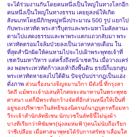
จะได้ร่วมงานกันโดยคนหนึ่งเป็นใหญ่ในทางโลกอีก
คนหนึ่งเป็นใหญ่ในทางธรรม เคยยุสงฆ์ให้เกิด
สังฆเภทโดยมีภิกษุหมู่หนึ่งประมาณ 500 รูป แยกไป
กับพระเทวทัต พระสารีบุตรและพระมหาโมคัลลานะ
ตามไปแสดงธรรมและพาพระแตกแถวกลับมา พระ
เทวทัตตรอมใจล้มป่วยลงเป็นเวลาหลายเดือน ใน
ที่สุดสำนึกผิดให้คนหามไปจะไปเฝ้าพระพุทธเจ้าที่
เชตวันมหาวิหาร แต่ครั้งถึงหน้าเชตวัน เมื่อวางแคร่
ลง พอพระเทวทัตก้าวลงเท้าถึงพื้นดิน ธรณีก็แยกสูบ
พระเทวทัตหายลงไปใต้ดิน ปัจจุบันปรากฎเป็นแอ่ง
ดั่งภาพ
ส่วนเรื่องนางจิญจมานวิกา มีดังนี้ ที่กรุงสา
วัตถี แม้พระเจ้าปเสนทิโกศลจะสมาทานในพระพุทธ
ศาสนา แต่ก็มีพระทัยกว้างจัดที่อีกส่วนหนึ่งให้เป็นที่
อยู่ของปริพาชกในลัทธิของนิครนถ์นาฏบุตรหรือมหา
วีระเจ้าสำนักลัทธิเชน นักบวชในลัทธินี้ไม่นุ่งผ้า
บางทีเรียกว่าทิฆัมพร(นุ่งลมห่มฟ้า)คนไม่นับถือเรียก
ว่าชีเปลือย เมื่อศาสนาพุทธได้รับการศรัทธาเลื่อมใส