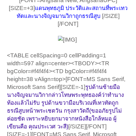
[FONT=Angsana New, AngsanaUPC]
[SIZE=+3]
แดนพุทธภูมิ ประวัติและสถานที่พระเทว
ทัตและนางจิญจมานวิกาถูกธรณีสูบ
[/SIZE]
[/FONT]​
​
<TABLE cellSpacing=0 cellPadding=1
width=597 align=center><TBODY><TR
bgColor=#f4f4f4><TD bgColor=#f4f4f4
height=38 vAlign=top>[FONT=MS Sans Serif,
Microsoft Sans Serif][SIZE=-1]
รูปด้านซ้ายมือ
นางจิญจมานวิกากล่าวโทษพระพุทธองค์ว่าทำนาง
ท้องแล้วไม่รับ รูปด้านขวามือบริเวณที่เทวทัตถูก
ธรณีสูบหน้าพระเชตวัน กรุงสาวัตถี(ขออภัยรูปไม่
ค่อยชัด เพราะหยิบยกมาจากหนังสือใกล้หมอ ผู้
เขียนคือ คุณประเวศ วะสี)
[/SIZE][/FONT]
[SIZE=-1][FONT=MS Sans Serif, Microsoft