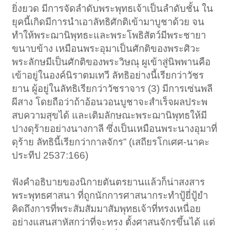
ยิ่งยวด มีการจัดลำดับพระพุทธเจ้าเป็นลำดับชั้น ใน
ยุคนี้เกิดมีการนำเอาลัทธิศักติเข้ามาบูชาด้วย จน
ทำให้พระฌานิพุทธะและพระโพธิสัตว์มีพระชายา
ขนาบข้าง เหมือนพระอุมาเป็นศักติของพระศิวะ
พระลักษมีเป็นศักติของพระวิษณุ ผูเข้าสู่นิพพานคือ
เข้าอยู่ในองค์นิราตมเทวี ลัทธิอย่างนี้เรียกว่าวัชร
ยาน ผู้อยู่ในลัทธิเรียกว่าวัชราจาร (3) มีการเซ่นพลี
ผีสาง โดยถือว่าถ้าอ้อนวอนบูชาจะสำเร็จผลประพ
สบความสุขได้ และเติมลักษณะพระฌานิพุทธให้มี
ปางดุร้ายอย่างนางกาลี ซึ่งเป็นเหมือนพระนางอุมาที่
ดุร้าย ลัทธินี้เรียกว่ากาลจักร” (เสถียรโกเศศ-นาคะ
ประทีป 2537:166)
ฟังคำอธิบายของนิกายตันตรยานแล้วก็น่าสงสาร
พระพุทธศาสนา ที่ถูกนักการศาสนากระทำปู้ยี่ปู้ยำ
คิดถึงการที่พระสัมสัมมาสัมพุทธเจ้าที่ทรงเหนื่อย
อย่างแสนสาหัสกว่าที่จะทรง ตั้งศาสนจักรขึ้นได้ แต่