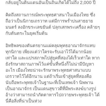
กลับอยู่ในดินแดนอันเป็นถิ่นเกิดได้ไม่ถึง 2,000 ปี
คิดถึงสถานการณ์พระพุทธศาสนาในเมืองไทย ซึ่ง
ถือว่าเป็นนิกายเถรวาท แต่มีการพร่ำบ่นสาธยาย
มนตร์ ลงอักขระเลขยันต์ ปลุกเสกพระเครื่อง คล้ายๆ
กับตันตระในยุคเริ่มต้น
อิทธิพลของตันตรยานแผ่คลุมพุทธอาณาจักรแทบ
ทุกนิกาย เพียงแต่ว่าใครจะรับเอาไว้ได้มากน้อย
เท่าใด และแปรสภาพไปสู่ยุคที่สองได้เร็วเท่าใด หาก
ยังรักษาสถานภาพไว้แค่ขั้นที่หนึ่งก็ไม่น่ามีปัญหา
อะไร เมืองไทยน่าจะรักษาพระพุทธศาสนาแบบ
เถรวาทไว้ได้อีกนาน แต่ถ้าเริ่มเข้าสู่ยุคที่สองคือ
นับถือพระพุทธเจ้าในฐานะที่เป็นเทพเจ้า นิพพาน
เป็นอาณาจักร เป็นแดนสุขาวดีที่มีพระสงฆ์บางรูป
อ้างว่าสามารถนำภัตตาหารไปถวายพระพุทธเจ้า ได้
นี่คือสิ่งที่น่าเป็นห่วง