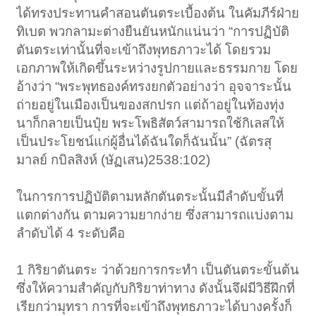
ได้ทรงประทานคำสอนตันตระเบื้องต้น ในคัมภีร์ฝ่าย
ทิเบต พวกลามะต่างยืนยันหนักแน่นว่า “การปฏิบัติ
ตันตระเท่านั้นที่จะเข้าถึงพุทธภาวะได้ โดยรวม
เอกภาพให้เกิดขึ้นระหว่างรูปกายและธรรมกาย โดย
อ้างว่า “พระพุทธองค์ทรงยกตัวอย่างว่า อุจจาระนั้น
ถ่ายอยู่ในเมืองเป็นของสกปรก แต่ถ้าอยู่ในท้องทุ่ง
นาก็กลายเป็นปุ๋ย พระโพธิสัตว์สามารถใช้กิเลสให้
เป็นประโยชน์แก่ผู้อื่นได้ฉันใดก็ฉันนั้น” (ฉัตรสุ
มาลย์ กบิลสิงห์ (ษัฏเสน)2538:102)
ในการการปฏิบัติตามหลักตันตระนั้นมีลำดับขั้นที่
แตกต่างกัน ตามความยากง่าย ซึ่งสามารถแบ่งตาม
ลำดับได้ 4 ระดับคือ
1 กิริยาตันตระ ว่าด้วยการกระทำ เป็นตันตระขั้นต้น
ซึ่งให้ความสำคัญกับกิริยาท่าทาง ดังนั้นจึฝมีวิธีฝึกที่
เรียกว่ามุทรา การที่จะเข้าถึงพุทธภาวะได้บางครั้งก็