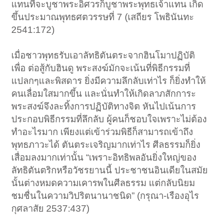
แทนที่จะบูชาพระอิศวรก็บูชาพระพุทธเจ้าแทน เกิด
ขึ้นประมาณพุทธศตวรรษที่ 7 (เสถียร โพธินันทะ
2541:172)
เมื่อชาวพุทธรับเอาลัทธิตันตระจากฮินโมาปฏิบัติ
เพื่อ ต่อสู้กับฮินดู พระสงฆ์มักจะเน้นที่พิธีกรรมที่
แปลกๆและพิสดาร ยิ่งมีความลึกลับเท่าไร ก็ยิ่งทำให้
คนเลื่อมใสมากขึ้น และนั่นทำให้เกิดลาภสักการะ
พระสงฆ์จึงละทิ้งการปฏิบัติทางจิต หันไปเน้นการ
ประกอบพิธีกรรมที่ลึกลับ ผู้คนก็ชอบใจเพราะไม่ต้อง
ทำอะไรมาก เพียงแต่เข้าร่วมพิธีก็สามารถเข้าถึง
พุทธภาวะได้ ตันตระเจริญมากเท่าไร ศีลธรรมก็ยิ่ง
เสื่อมลงมากเท่านั้น “เพราะอิทธิพลอันยิ่งใหญ่ของ
ลัทธิตันตริกหรือวัชรยานนี้ ประชาชนอินเดียในสมัย
นั้นต่างหมดความเคารพในศีลธรรม แต่กลับนิยม
ชมชื่นในความวิปริตนานาชนิด” (กรุณา-เรืองอุไร
กุศลาสัย 2537:437)