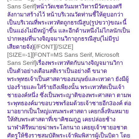
Sans Serif]
หน้าวัดเชตวันมหาวิหารมีวัดของศรี
ลังกามาสร้างไว้ หน้าบริเวณวัดท่านชี้ให้ดูบอกว่า
เป็นบริเวณที่พระเทวทัตถูกธรณีสูบ(รูปขวา)ขณะนี้
เป็นแอ่งไม่มีหญ้าขึ้น และอีกด้านหนึ่งไม่ไกลนักเป็น
ปากหลุมที่นางจิญจมานวิกาถูกธรณีสูบ(ไม่มีรูป
เสียดายจัง)
[/FONT][/SIZE]
[SIZE=-1][FONT=MS Sans Serif, Microsoft
Sans Serif]
เรื่องพระเทวทัตกับนางจิญจมานวิกา
เป็นตัวอย่างเตือนสติเราเป็นอย่างดี ขนาด
พระพุทธเจ้าเป็นศาสดาของมนุษย์และเทวดา ยังมีผู้
ปองร้ายและใส่ร้ายถึงเพียงนั้น พระเทวทัตเป็นเจ้า
ชายองค์หนึ่ง ซึ่งเป็นพระญาติของพระศาสดา ตามพ
ระพุทธองค์มาขอบวชพร้อมด้วยเจ้าชายอีก3องค์ ต่อ
มาอยากเป็นใหญ่แทนพระศาสดา เคยกลิ้งหินหมาย
ให้ทับพระศาสดาที่เขาคิชฌกูฏ เคยปล่อยช้าง
นาฬาคิรีหมายฆ่าพระโลกนาถ เคยยุเจ้าชายอชาต
ศัตรูให้ชิงราชสมบัติพระเจ้าพิมพิสารผู้เป็นบิดา โดย