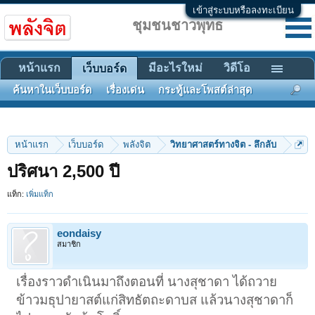
เข้าสู่ระบบหรือลงทะเบียน
ชุมชนชาวพุทธ
หน้าแรก
มีอะไรใหม่
วิดีโอ
เว็บบอร์ด
ค้นหาในเว็บบอร์ด
เรื่องเด่น
กระทู้และโพสต์ล่าสุด
หน้าแรก
เว็บบอร์ด
พลังจิต
วิทยาศาสตร์ทางจิต - ลึกลับ
ปริศนา 2,500 ปี
แท็ก:
เพิ่มแท็ก
eondaisy
สมาชิก
เรื่องราวดำเนินมาถึงตอนที่ นางสุชาดา ได้ถวาย
ข้าวมธุปายาสต์แก่สิทธัตถะดาบส แล้วนางสุชาดาก็