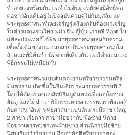
ถ้าวิเคราะห์ตามนี้ก็จะเห็นได้ว่าทั้งฮินดูและพุทธถูก
ทำลายลงพร้อมกัน แต่ทำไมฮินดูจนยังคงมีอิทธิพล
ต่อชาวอินเดียอยู่ในปัจจุบันควบคู่ไปกับมุสลิม แต่
พระพุทธศาสนาที่เคยเจริญรุ่งเรืองกลับต้องมาเจริญ
ในต่างแดนเช่นไทย พม่า จีน ญี่ปุ่น เกาหลี ทิเบต ใน
แต่ละประเทศก็ได้พัฒนาพุทธศาสนาผสมกับความ
เชื่อดั้งเดิมของตน จนกลายเป็นพระพุทธศาสนาใน
ลักษณะที่มีต้นกำเนิดจากที่เดียวกัน แต่มีคำสอนและ
พิธีกรรมไม่เหมือนกัน
พระพุทธศาสนาแบบตันตระยานหรือวัชรยานหรือ
มันตรยาน เกิดขึ้นในอินเดียประมาณศตวรรษที่ 7
โดยได้ดัดแปลงเอาลัทธิฮินดูตันตระเพื่อเอาใจชาว
ฮินดู และได้นำเอาพิธีกรรมทางอาถรรพเวทเพื่อต่อสู้
กับศาสนาฮินดู พุทธศาสนาแบบตันตระมีสาขาใหญ่
2 สาขา เรียกว่า สาขามือขวากับ มือซ้าย นิกาย
มือขวาเคารพบูชาเทพฝ่ายชาย ส่วนนิกายมือซ้าย
นิยมเรียกว่าวัชรยาน ถือเอาศักติหรือชายาของ