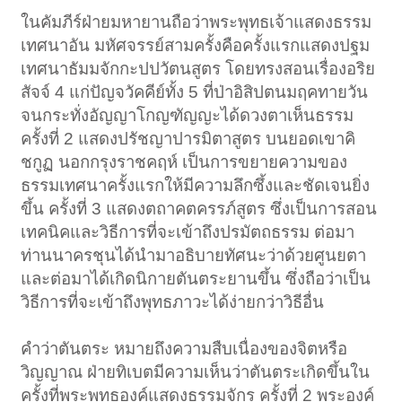
ในคัมภีร์ฝ่ายมหายานถือว่าพระพุทธเจ้าแสดงธรรม
เทศนาอัน มหัศจรรย์สามครั้งคือครั้งแรกแสดงปฐม
เทศนาธัมมจักกะปปวัตนสูตร โดยทรงสอนเรื่องอริย
สัจจ์ 4 แก่ปัญจวัคคีย์ทั้ง 5 ที่ป่าอิสิปตนมฤคทายวัน
จนกระทั่งอัญญาโกญฑัญญะได้ดวงตาเห็นธรรม
ครั้งที่ 2 แสดงปรัชญาปารมิตาสูตร บนยอดเขาคิ
ชกูฏ นอกกรุงราชคฤห์ เป็นการขยายความของ
ธรรมเทศนาครั้งแรกให้มีความลึกซึ้งและชัดเจนยิ่ง
ขึ้น ครั้งที่ 3 แสดงตถาคตครรภ์สูตร ซึ่งเป็นการสอน
เทคนิคและวิธีการที่จะเข้าถึงปรมัตถธรรม ต่อมา
ท่านนาครชุนได้นำมาอธิบายทัศนะว่าด้วยศูนยตา
และต่อมาได้เกิดนิกายตันตระยานขึ้น ซึ่งถือว่าเป็น
วิธีการที่จะเข้าถึงพุทธภาวะได้ง่ายกว่าวิธีอื่น
คำว่าตันตระ หมายถึงความสืบเนื่องของจิตหรือ
วิญญาณ ฝ่ายทิเบตมีความเห็นว่าตันตระเกิดขึ้นใน
ครั้งที่พระพุทธองค์แสดงธรรมจักร ครั้งที่ 2 พระองค์