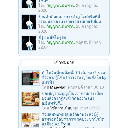
โชค!!
โดย
วิญญาณนิพพาน
28 กรกฎาคม
2026
ร้านลับติดคลองบางลำภู ไอศกรีมที่นี่
อร่อยมาก อาหารก็อร่อย เบเกอรี่เยี่ยม
โดย
วิญญาณนิพพาน
28 กรกฎาคม
2026
ลี้ | ยินดีที่ได้รู้จัก
โดย
วิญญาณนิพพาน
พฤหัสบดี เวลา
22:04
เข้าชมมาก
ทำไมวันนี้คนถึงเชื่อรีวิวน้อยลง? รวม
รีวิวจากผู้ใช้บริการจริง ญาณฮีลใจ by
แมวฟ้า
โดย
Maewfah
พฤหัสบดี เวลา 00:13
ขอเชิญร่วมบุญเป็นเจ้าภาพกระเบื้อง
มุงหลังคากุฏิสงฆ์ วัดล่องกะเบา
อ.อินทร์บุรี...
โดย
ไข่หวานน้อย
พุธ เวลา 07:30
ร่วมสมทบทุนดูแลรักษาพระสงฆ์ผู้
อาพาธหรือชราภาพ วัดประชานิรมิต
อ.เมือง จ.บุรีรัมย์