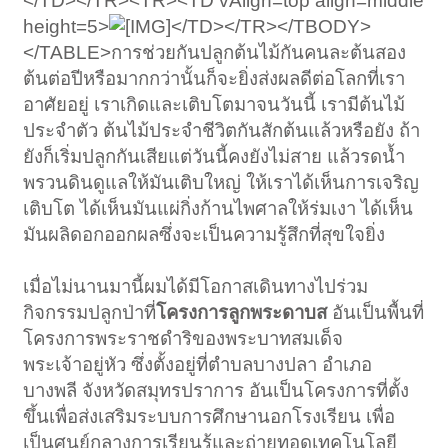
</TD></TR><TR><TD vAlign=top align=middle
height=5>
</TD></TR></TBODY>
</TABLE>การช่วยกันปลูกต้นไม้กันคนละต้นสอง
ต้นต่อปีหรือมากกว่านั้นก็จะยิ่งส่งผลดีต่อโลกที่เรา
อาศัยอยู่ เราเกิดและเติบโตมาจนวันนี้ เรามีต้นไม้
ประจำตัว ต้นไม้ประจำชีวิตกันสักต้นแล้วหรือยัง ถ้า
ยังก็เริ่มปลูกกันเสียแต่วันนี้คงยังไม่สาย แล้วรดน้ำ
พรวนดินดูแลให้มันเติบใหญ่ ให้เราได้เห็นการเจริญ
เติบโต ได้เห็นมันแผ่กิ่งก้านไพศาลให้ร่มเงา ได้เห็น
มันผลิดอกออกผลซึ่งจะเป็นความรู้สึกที่สุขใจยิ่ง
เมื่อไม่นานมานี้ผมได้มีโอกาสเดินทางไปร่วม
กิจกรรมปลูกป่าที่
โครงการลูกพระดาบส
อันเป็นพื้นที่
โครงการพระราชดำริของพระบาทสมเด็จ
พระเจ้าอยู่หัว ซึ่งตั้งอยู่ที่ตำบลบางปลา อำเภอ
บางพลี จังหวัดสมุทรปราการ อันเป็นโครงการที่ตั้ง
ขึ้นเพื่อส่งเสริมระบบการศึกษานอกโรงเรียน เพื่อ
เป็นศูนย์กลางการเรียนรู้และถ่ายทอดเทคโนโลยี