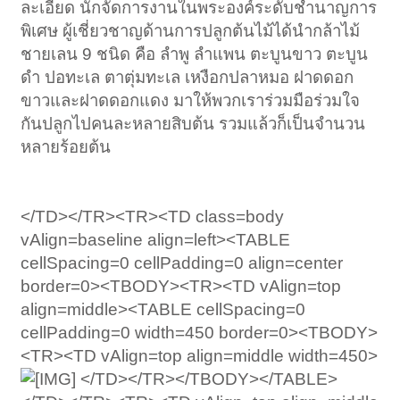
ละเอียด นักจัดการงานในพระองค์ระดับชำนาญการ
พิเศษ ผู้เชี่ยวชาญด้านการปลูกต้นไม้ได้นำกล้าไม้
ชายเลน 9 ชนิด คือ ลำพู ลำแพน ตะบูนขาว ตะบูน
ดำ ปอทะเล ตาตุ่มทะเล เหงือกปลาหมอ ฝาดดอก
ขาวและฝาดดอกแดง มาให้พวกเราร่วมมือร่วมใจ
กันปลูกไปคนละหลายสิบต้น รวมแล้วก็เป็นจำนวน
หลายร้อยต้น
</TD></TR><TR><TD class=body
vAlign=baseline align=left><TABLE
cellSpacing=0 cellPadding=0 align=center
border=0><TBODY><TR><TD vAlign=top
align=middle><TABLE cellSpacing=0
cellPadding=0 width=450 border=0><TBODY>
<TR><TD vAlign=top align=middle width=450>
</TD></TR></TBODY></TABLE>