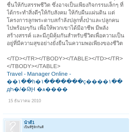
ชื่นให้กับสรรพชีวิต ซึ่งอาจเป็นเพียงกิจกรรมเล็กๆ ที่
ได้กระทำสิ่งดีๆให้กับสังคม ให้กับผืนแผ่นดิน แต่
โครงการลูกพระดาบสกำลังปลูกทั้งป่าและปลูกคน
ไปพร้อมๆกัน เพื่อให้พวกเขาได้มีอาชีพ มีพลัง
สร้างสรรค์ และมีภูมิคุ้มกันสำหรับชีวิตเพื่อความเป็น
อยู่ที่มีความสุขอย่างยั่งยืนในความพอเพียงของชีวิต
</TD></TR></TBODY></TABLE></TD></TR>
</TBODY></TABLE>
Travel - Manager Online -
��١��һ�١�������ç����١��
дҺ�/�ԹԨ �ѧ����
15 ธันวาคม 2010
น้ำดี1
เป็นที่รู้จักกันดี