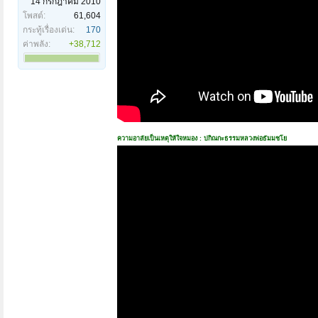
14 กรกฎาคม 2010
โพสต์:
61,604
กระทู้เรื่องเด่น:
170
ค่าพลัง:
+38,712
ความอาลัยเป็นเหตุให้ใจหมอง : ปกิณกะธรรมหลวงพ่อธัมมชโย