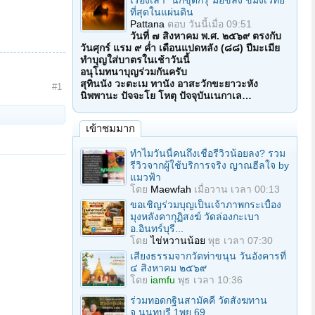
เรื่องเล่า "นักขุดกรุ"มือขลัง ขมังเวทย์
ที่สุดในแผ่นดิน
Pattana
ตอบ
วันนี้เมื่อ 09:51
วันที่ ๗ สิงหาคม พ.ศ. ๒๕๖๙ ตรงกับ
วันศุกร์ แรม ๙ ค่ำ เดือนแปดหลัง (๘๘) ปีมะเมีย
ทำบุญใส่บาตรในเช้าวันนี้
อนุโมทนาบุญร่วมกันครับ
สุทินนัง วะตะเม ทานัง อาสะวักขะยาวะหัง
#1
นิพพานะ ปัจจะโย โหตุ ปัจจุบันเนกาเล…
เข้าชมมาก
ทำไมวันนี้คนถึงเชื่อรีวิวน้อยลง? รวม
รีวิวจากผู้ใช้บริการจริง ญาณฮีลใจ by
แมวฟ้า
โดย
Maewfah
เมื่อวาน เวลา 00:13
ขอเชิญร่วมบุญเป็นเจ้าภาพกระเบื้อง
มุงหลังคากุฏิสงฆ์ วัดล่องกะเบา
อ.อินทร์บุรี...
โดย
ไข่หวานน้อย
พุธ เวลา 07:30
เสียงธรรมจากวัดท่าขนุน วันอังคารที่
๔ สิงหาคม ๒๕๖๙
โดย
iamfu
พุธ เวลา 10:36
ร่วมทอดกฐินสามัคคี วัดสังฆทาน
จ.นนทบุรี 1พย.69