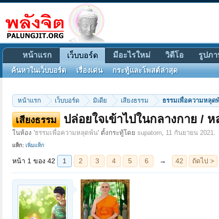
หน้าแรก
มีอะไรใหม่
วิดีโอ
รูปภา
เว็บบอร์ด
ค้นหาในเว็บบอร์ด
เรื่องเด่น
กระทู้และโพสต์ล่าสุด
หน้าแรก
เว็บบอร์ด
มิเดีย
เสียงธรรม
ธรรมเพื่อความหลุดพ
หน้า 1 ของ 42
1
2
3
4
5
6
→
42
ถัดไป >
ปล่อยใจเข้าไปในกลางกาย / ห
เสียงธรรม
ในห้อง '
ธรรมเพื่อความหลุดพ้น
' ตั้งกระทู้โดย
supatorn
,
11 กันยายน 2021
.
แท็ก:
เพิ่มแท็ก