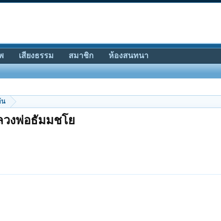
พ
เสียงธรรม
สมาชิก
ห้องสนทนา
้น
ลวงพ่อธัมมชโย