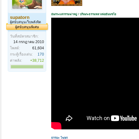
ย่นกระแสกรรมฆ่าหมู่
/
ปกิณกะธรรมหลวงพ่อธัมมชโย
supatorn
ผู้สนับสนุนเว็บพลังจิต
ผู้สนับสนุนพิเศษ
วันที่สมัครสมาชิก:
14 กรกฎาคม 2010
โพสต์:
61,604
กระทู้เรื่องเด่น:
170
ค่าพลัง:
+38,712
ธรรมะ โฆษก