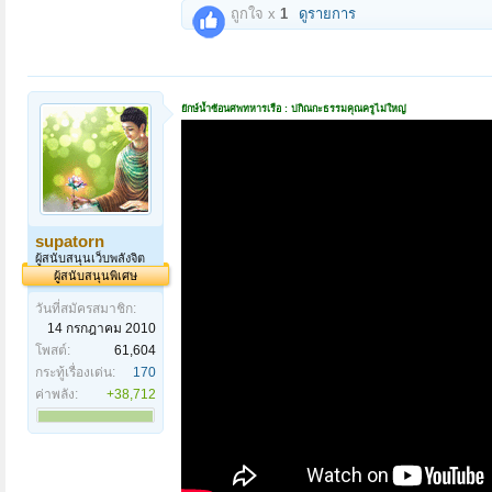
ถูกใจ x
1
ดูรายการ
ยักษ์น้ำซ้อนศพทหารเรือ : ปกิณกะธรรมคุณครูไม่ใหญ่
supatorn
ผู้สนับสนุนเว็บพลังจิต
ผู้สนับสนุนพิเศษ
วันที่สมัครสมาชิก:
14 กรกฎาคม 2010
โพสต์:
61,604
กระทู้เรื่องเด่น:
170
ค่าพลัง:
+38,712