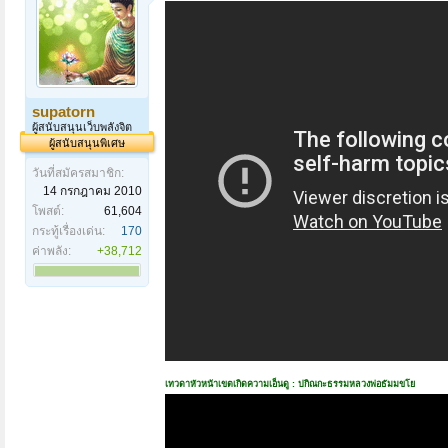
supatorn
ผู้สนับสนุนเว็บพลังจิต
ผู้สนับสนุนพิเศษ
วันที่สมัครสมาชิก:
14 กรกฎาคม 2010
โพสต์:
61,604
กระทู้เรื่องเด่น:
170
ค่าพลัง:
+38,712
เทวดาหัวหน้าเขตเกิดความเอ็นดู : ปกิณกะธรรมหลวงพ่อธัมมขโย