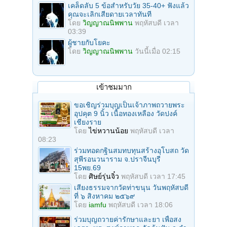
เคล็ดลับ 5 ข้อสำหรับวัย 35-40+ ฟังแล้ว
คุณจะเลิกเสียดายเวลาทันที
โดย
วิญญาณนิพพาน
พฤหัสบดี เวลา
03:39
ผู้ชายกับโยคะ
โดย
วิญญาณนิพพาน
วันนี้เมื่อ 02:15
เข้าชมมาก
ขอเชิญร่วมบุญเป็นเจ้าภาพถวายพระ
อุปคุต 9 นิ้ว เนื้อทองเหลือง วัดปงค์
เชียงราย
โดย
ไข่หวานน้อย
พฤหัสบดี เวลา
08:23
ร่วมทอดกฐินสมทบทุนสร้างอุโบสถ วัด
สุพีรอนวนาราม จ.ปราจีนบุรี
15พย.69
โดย
ศิษย์รุ่นจิ๋ว
พฤหัสบดี เวลา 17:45
เสียงธรรมจากวัดท่าขนุน วันพฤหัสบดี
ที่ ๖ สิงหาคม ๒๕๖๙
โดย
iamfu
พฤหัสบดี เวลา 18:06
ร่วมบุญถวายค่ารักษาและยา เพื่อสง