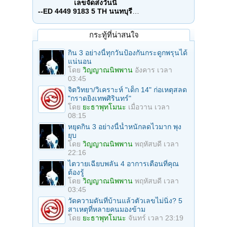
เลขจัดส่งวันนี้
--ED 4449 9183 5 TH นนทบุรี
…
กระทู้ที่น่าสนใจ
กิน 3 อย่างนี้ทุกวันป้องกันกระดูกพรุนได้
แน่นอน
โดย
วิญญาณนิพพาน
อังคาร เวลา
03:45
จิตวิทยา/วิเคราะห์ "เด็ก 14" ก่อเหตุสลด
"กราดยิงเทพศิรินทร์"
โดย
ยะธาพุทโมนะ
เมื่อวาน เวลา
08:15
หยุดกิน 3 อย่างนี้น้ำหนักลดไวมาก พุง
ยุบ
โดย
วิญญาณนิพพาน
พฤหัสบดี เวลา
22:16
ไตวายเฉียบพลัน 4 อาการเตือนที่คุณ
ต้องรู้
โดย
วิญญาณนิพพาน
พฤหัสบดี เวลา
03:45
วัดความดันที่บ้านแล้วตัวเลขไม่นิ่ง? 5
สาเหตุที่หลายคนมองข้าม
โดย
ยะธาพุทโมนะ
จันทร์ เวลา 23:19