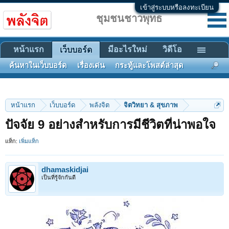
เข้าสู่ระบบหรือลงทะเบียน
ชุมชนชาวพุทธ
หน้าแรก
มีอะไรใหม่
วิดีโอ
เว็บบอร์ด
ค้นหาในเว็บบอร์ด
เรื่องเด่น
กระทู้และโพสต์ล่าสุด
หน้าแรก
เว็บบอร์ด
พลังจิต
จิตวิทยา & สุขภาพ
ปัจจัย 9 อย่างสำหรับการมีชีวิตที่น่าพอใจ
แท็ก:
เพิ่มแท็ก
dhamaskidjai
เป็นที่รู้จักกันดี