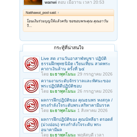
wanwi
ตอบ
เมื่อวาน เวลา 20:53
Natthawut_pool said:
↑
โอนเงินร่วมบุญให้แล้วครับ ขอขอบพระคุณ คุณอาวัน
วิ…
กระทู้ที่น่าสนใจ
Live สด งานวันอาสาฬหบูชา ปฏิบัติ
ธรรมฝึกพุทธนิมิต เวียนเทียน สวดพระ
คาถาเงินล้าน ครั้งที่ ๖๔
โดย
ยะธาพุทโมนะ
29 กรกฎาคม 2026
ความงามระดับจักรวาลและทัศนะของ
พระปฏิบัติดีปฏิบัติชอบ
โดย
ยะธาพุทโมนะ
26 กรกฎาคม 2026
ผลการฝึกปฎิบัติของ คุณธนพร หงสกุล /
ทรงกำลังใจระดับพระสกิทาคามีมรรค
โดย
ยะธาพุทโมนะ
1 สิงหาคม 2026
ผลการฝึกปฎิบัติของ คุณนัทลียา ดรอดส์
(ม่วงอ่อน) ทรงกำลังใจระดับ พระ
อนาคามีผล
โดย
ยะธาพุทโมนะ
พฤหัสบดี เวลา