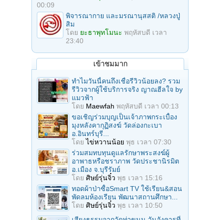
00:09
พิจารณากาย และมรณานุสสติ /หลวงปู่
สิม
โดย
ยะธาพุทโมนะ
พฤหัสบดี เวลา
23:40
เข้าชมมาก
ทำไมวันนี้คนถึงเชื่อรีวิวน้อยลง? รวม
รีวิวจากผู้ใช้บริการจริง ญาณฮีลใจ by
แมวฟ้า
โดย
Maewfah
พฤหัสบดี เวลา 00:13
ขอเชิญร่วมบุญเป็นเจ้าภาพกระเบื้อง
มุงหลังคากุฏิสงฆ์ วัดล่องกะเบา
อ.อินทร์บุรี...
โดย
ไข่หวานน้อย
พุธ เวลา 07:30
ร่วมสมทบทุนดูแลรักษาพระสงฆ์ผู้
อาพาธหรือชราภาพ วัดประชานิรมิต
อ.เมือง จ.บุรีรัมย์
โดย
ศิษย์รุ่นจิ๋ว
พุธ เวลา 15:16
ทอดผ้าป่าซื้อSmart TV ใช้เรียน&สอน
พัดลมห้องเรียน พัฒนาสถานศึกษา...
โดย
ศิษย์รุ่นจิ๋ว
พุธ เวลา 10:50
เสียงธรรมจากวัดท่าขนุน วันอังคารที่