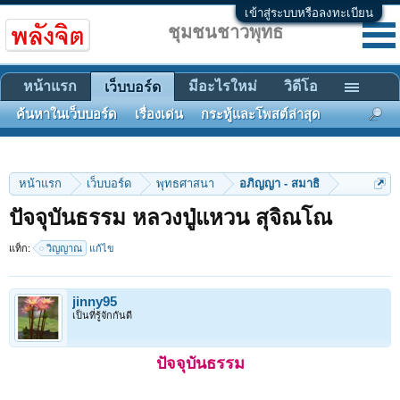
เข้าสู่ระบบหรือลงทะเบียน
ชุมชนชาวพุทธ
หน้าแรก
มีอะไรใหม่
วิดีโอ
เว็บบอร์ด
ค้นหาในเว็บบอร์ด
เรื่องเด่น
กระทู้และโพสต์ล่าสุด
หน้าแรก
เว็บบอร์ด
พุทธศาสนา
อภิญญา - สมาธิ
ปัจจุบันธรรม หลวงปู่แหวน สุจิณโณ
แท็ก:
วิญญาณ
แก้ไข
jinny95
เป็นที่รู้จักกันดี
ปัจจุบันธรรม