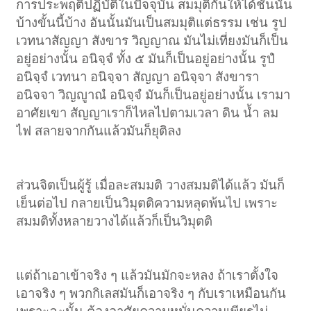
การประพฤติปฏิบัติในปัจจุบัน สมมุติกันให้ได้ชั้นนั้น
บ้างขั้นนี้บ้าง อันนั้นมันเป็นสมมุติแต่ธรรม เช่น รูป
เวทนาสัญญา สังขาร วิญญาณ มันไม่เที่ยงมันก็เป็น
อยู่อย่างนั้น อนิจฺจํ ทั้ง ๕ มันก็เป็นอยู่อย่างนั้น รูปํ
อนิจฺจํ เวทนา อนิจฺจา สัญญา อนิจฺจา สังขารา
อนิจจา วิญญูาณํ อนิจฺจํ มันก็เป็นอยู่อย่างนั้น เรามา
อาศัยเขา สัญญาเราก็ไหลไปตามเวลา ดิน น้ำ ลม
ไฟ สลายจากกันแล้วมันก็ยุติลง
ส่วนจิตเป็นผู้รู้ เมื่อละสมมติ วางสมมติได้แล้ว มันก็
เย็นต่อไป กลายเป็นวิมุตติความหลุดพ้นไป เพราะ
สมมติทั้งหลายวางได้แล้วก็เป็นวิมุตติ
แต่ถ้าเอาเข้าจริง ๆ แล้วมันมักจะหลง ถ้าเราตั้งใจ
เอาจริง ๆ พวกกิเลสมันก็เอาจริง ๆ กับเราเหมือนกัน