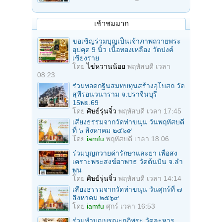
เข้าชมมาก
ขอเชิญร่วมบุญเป็นเจ้าภาพถวายพระ
อุปคุต 9 นิ้ว เนื้อทองเหลือง วัดปงค์
เชียงราย
โดย
ไข่หวานน้อย
พฤหัสบดี เวลา
08:23
ร่วมทอดกฐินสมทบทุนสร้างอุโบสถ วัด
สุพีรอนวนาราม จ.ปราจีนบุรี
15พย.69
โดย
ศิษย์รุ่นจิ๋ว
พฤหัสบดี เวลา 17:45
เสียงธรรมจากวัดท่าขนุน วันพฤหัสบดี
ที่ ๖ สิงหาคม ๒๕๖๙
โดย
iamfu
พฤหัสบดี เวลา 18:06
ร่วมบุญถวายค่ารักษาและยา เพื่อสง
เคราะพระสงฆ์อาพาธ วัดต้นปัน จ.ลํา
พูน
โดย
ศิษย์รุ่นจิ๋ว
พฤหัสบดี เวลา 14:14
เสียงธรรมจากวัดท่าขนุน วันศุกร์ที่ ๗
สิงหาคม ๒๕๖๙
โดย
iamfu
ศุกร์ เวลา 16:53
ร่วมทําบุญบูรณะกุฏิพระ วัดละหาร