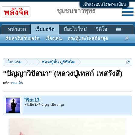
เข้าสู่ระบบหรือลงทะเบียน
ชุมชนชาวพุทธ
หน้าแรก
มีอะไรใหม่
วิดีโอ
เว็บบอร์ด
ค้นหาในเว็บบอร์ด
เรื่องเด่น
กระทู้และโพสต์ล่าสุด
เว็บบอร์ด
...
หลวงปู่มั่น ภูริทัตโต
"ปัญญาวิปัสนา" (หลวงปู่เทสก์ เทสรังสี)
แท็ก:
เพิ่มแท็ก
วิริยะ13
สติเป็นโล่ห์ ปัญญาเป็นอาวุธ