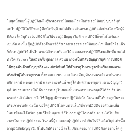
ในยุคนี้สมัยนี้ ผู้ปฏิบัติยังไม่รู้ตัวเองว่ามีนิสัยอะไร เมื่อตัวเองมีนิสัยปัญญาวิมุติ
แต่ไปปฏิบัติในวิธีของผู้มีเจโตวิมุติ จะไม่เกิดผลในทางปฏิบัติแต่อย่างใด หรือผู้มี
นิสัยเจโตวิมุติจะไปปฏิบัติในวิธีของผู้มีปัญญาวิมุติ การปฏิบัติก็จะไม่ได้รับผล
เช่นกัน ฉะนั้น ผู้ปฏิบัติต้องศึกษาวิธีสังเกตตัวเองว่าเรามีนิสัยอะไร เมื่อเข้าใจแล้ว
ก็ต้องปฏิบัติให้เป็นไปตามนิสัยของตัวเองได้ ผลของการปฏิบัติจึงจะเกิดขึ้น จะไม่
ทำให้เสียเวลา
ในสมัยครั้งพุทธกาล ส่วนมากจะเป็นนิสัยปัญญาวิมุติ การปฏิบัติ
ได้หลุดพ้นด้วยปัญญาถึง ๗๐ เปอร์เซ็นต์ ให้ศึกษาดูในพระสูตรในเรื่องของพระ
อริยเจ้าผู้ได้บรรลุธรรม
ทั้งพระและฆราวาส ในระดับภูมิธรรมพระโสดาบัน พระ
สกิทาคามี พระอนาคามี และพระอรหันต์ จะรู้ได้ทันทีว่าบรรลุธรรมด้วยปัญญาวิ
มุติเป็นส่วนมาก เมื่อได้ฟังธรรมอยู่ในขณะนั้น บางท่านบางกลุ่มก็ได้สำเร็จเป็น
พระอริยเจ้าได้เลย หรือใช้ปัญญาพิจารณาปฏิบัติต่อไป ไม่นานก็ได้บรรลุเป็นพระ
อริยเจ้าเช่นกัน ฉะนั้น ขอให้ผู้ปฏิบัติได้ทบทวนในวิธีการปฏิบัติของตัวเองเสีย
ใหม่ เพื่อจะได้ปรับปรุงแก้ไขในอุบายวิธีในการปฏิบัติของตัวเอง จะได้ไม่เสีย
เวลาในการปฏิบัติธรรม ในยุคนี้ผู้สอนและผู้ปฏิบัติจะทำกันในวิธีเจโตวิมุติเท่านั้น
ถ้าผู้มีนิสัยปัญญาวิมุติไปปฏิบัติอย่างนี้ จะไม่เกิดผลของการปฏิบัติแต่อย่างใด ผู้