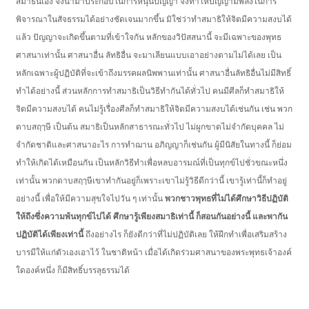
สมาธินี้เอง จึงนำมาประกอบในการหนุนปัญญา จึงทำให้ปัญญามีพลังในการ
พิจารณาในสัจธรรมได้อย่างชัดเจนมากขึ้น มิใช่ว่าทำสมาธิให้จิตมีความสงบได้
แล้ว ปัญญาจะเกิดขึ้นตามที่เข้าใจกัน หลักของวิปัสสนานี้ จะมีเฉพาะของพุทธ
ศาสนาเท่านั้น ศาสนาอื่น ลัทธิอื่น จะมาเลียนแบบเอาอย่างตามไม่ได้เลย เป็น
หลักเฉพาะผู้ปฏิบัติที่จะเข้าถึงมรรคผลนิพพานเท่านั้น ศาสนาอื่นลัทธิอื่นไม่มีสิทธิ์
ทำได้อย่างนี้ ส่วนหลักการทำสมาธิเป็นวิธีทำกันได้ทั่วไป คนมีศีลก็ทำสมาธิให้
จิตมีความสงบได้ คนไม่รู้เรื่องศีลก็ทำสมาธิให้จิตมีความสงบได้เช่นกัน เช่น พวก
ดาบสฤๅษี เป็นต้น สมาธิเป็นหลักสาธารณะทั่วไป ไม่ผูกขาดไม่จำกัดบุคคล ไม่
จำกัดชาติและศาสนาอะไร การทำฌาน อภิญญาก็เช่นกัน ผู้มีนิสัยในทางนี้ ก็ย่อม
ทำให้เกิดได้เหมือนกัน เป็นหลักวิธีทำเพื่อหลบอารมณ์ที่เป็นทุกข์ไปชั่วขณะหนึ่ง
เท่านั้น พวกดาบสฤๅษีเขาทำกันอยู่ก็เพราะเขาไม่รู้วิธีดีกว่านี้ เขารู้เท่านี้ก็ทำอยู่
อย่างนี้ เพื่อให้มีความสุขใจไปวัน ๆ เท่านั้น
พวกชาวพุทธที่ไม่ได้ศึกษาวิธีปฏิบัติ
ให้ถึงซึ่งความพ้นทุกข์ไปได้ ศึกษารู้เพียงสมาธิเท่านี้ ก็สอนกันอย่างนี้ และพากัน
ปฏิบัติได้เพียงเท่านี้
ถึงอย่างไร ก็ยังดีกว่าที่ไม่ปฏิบัติเลย ให้ฝึกทำเพื่อเสริมสร้าง
บารมีให้แก่ตัวเองเอาไว้ ในชาติหน้า เมื่อได้เกิดร่วมศาสนาของพระพุทธเจ้าองค์
ใดองค์หนึ่ง ก็มีสิทธิ์บรรลุธรรมได้