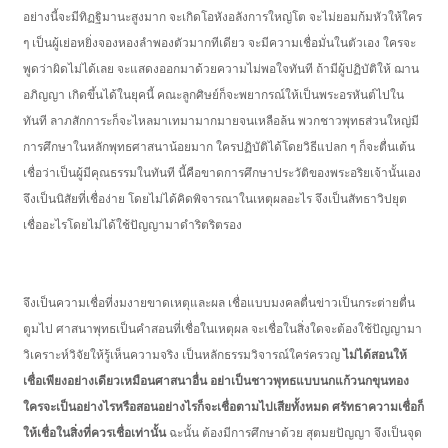
อย่างนี้จะมีทิฏฐิมานะสูงมาก จะเกิดโอหังอลังการใหญ่โต จะไม่ยอมก้มหัวให้ใคร
ๆ เป็นผู้เย่อหยิ่งจองหองลำพองตัวมากทีเดียว จะมีความเชื่อมั่นในตัวเอง ใครจะ
พูดว่าผิดไม่ได้เลย จะแสดงออกมาด้วยความไม่พอใจทันที ถ้ามีผู้ปฏิบัติให้ ฌาน
อภิญญา เกิดขึ้นได้ในยุคนี้ คณะลูกศิษย์ก็จะพยากรณ์ให้เป็นพระอรหันต์ไปใน
ทันที ลาภสักการะก็จะไหลมาเทมามากมายจนเหลือล้น พวกชาวพุทธส่วนใหญ่มี
การศึกษาในหลักพุทธศาสนาน้อยมาก ใครปฏิบัติได้โดยวิธีแปลก ๆ ก็จะตื่นเต้น
เชื่อว่าเป็นผู้มีคุณธรรมในทันที นี้คือขาดการศึกษาประวัติของพระอริยเจ้านั้นเอง
จึงเป็นนิสัยที่เชื่อง่าย โดยไม่ได้คิดพิจารณาในเหตุผลอะไร จึงเป็นสัทธาวิปยุต
เชื่ออะไรโดยไม่ได้ใช้ปัญญามาดำริตริตรอง
จึงเป็นความเชื่อที่งมงายขาดเหตุและผล เชื่อแบบมงคลตื่นข่าวเป็นกระต่ายตื่น
ตูมไป ศาสนาพุทธเป็นคำสอนที่เชื่อในเหตุผล จะเชื่อในสิ่งใดจะต้องใช้ปัญญามา
วิเคราะห์วิจัยให้รู้เห็นความจริง เป็นหลักธรรมวิจารณ์ใคร่ครวญ
ไม่ได้สอนให้
เชื่อเพียงอย่างเดียวเหมือนศาสนาอื่น อย่าเป็นชาวพุทธแบบนกแก้วนกขุนทอง
ใครจะเป็นอย่างไรหรือสอนอย่างไรก็จะเชื่อตามไปเสียทั้งหมด ศรัทธาความเชื่อก็
ให้เชื่อในสิ่งที่ควรเชื่อเท่านั้น
ฉะนั้น ต้องมีการศึกษาด้วย สุตมยปัญญา จึงเป็นจุด