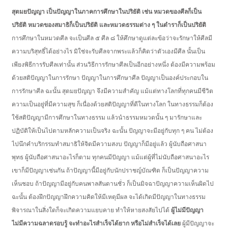
สุตมยปัญญา เป็นปัญญาในภาคการศึกษาในปริยัติ เช่น หมวดของศีลก็เป็น
ปริยัติ หมวดของสมาธิก็เป็นปริยัติ และหมวดธรรมต่าง ๆ ในตำราก็เป็นปริยัติ
การศึกษาในหมวดศีล จะเป็นศีล ๕ ศีล ๘ ให้ศึกษาดูแต่ละข้อว่าจะรักษาให้ศีลมี
ความบริสุทธิ์ได้อย่างไร มิใช่จะรับศีลจากพระแล้วก็คิดว่าตัวเองมีศีล นั้นเป็น
เพียงพิธีการรับศีลเท่านั้น ส่วนวิธีการรักษาศีลเป็นอีกอย่างหนึ่ง ต้องมีความพร้อม
ด้วยสติปัญญาในการรักษา ปัญญาในการศึกษาศีล ปัญญาเป็นองค์ประกอบใน
การรักษาศีล ฉะนั้น สุตมยปัญญา จึงมีความสำคัญ แม้แต่ทางโลกที่ทุกคนมีชีวิต
ความเป็นอยู่ที่มีความสุข ก็เนื่องด้วยสติปัญญาที่ดีในทางโลก ในทางธรรมก็ต้อง
ใช้สติปัญญามีการศึกษาในทางธรรม แล้วนำธรรมหมวดนั้น ๆ มารักษาและ
ปฏิบัติให้เป็นไปตามหลักความเป็นจริง ฉะนั้น ปัญญาจะมีอยู่กับทุก ๆ คน ไม่ต้อง
ไปนึกคำบริกรรมทำสมาธิให้จิตมีความสงบ ปัญญาก็มีอยู่แล้ว ผู้นับถือศาสนา
พุทธ ผู้นับถือศาสนาอะไรก็ตาม ทุกคนมีปัญญา แม้แต่ผู้ที่ไม่นับถือศาสนาอะไร
เขาก็มีปัญญาเช่นกัน ถ้าปัญญานี้มีอยู่กับนักปราชญ์บัณฑิต ก็เป็นปัญญาความ
เห็นชอบ ถ้าปัญญามีอยู่กับคนพาลสันดานชั่ว ก็เป็นมิจฉาปัญญาความเห็นผิดไป
ฉะนั้น ต้องฝึกปัญญาฝึกความคิดให้มีเหตุมีผล จะได้เกิดมีปัญญาในทางธรรม
พิจารณาในสิ่งใดก็จะเกิดความแยบคาย ทำให้หายสงสัยไปได้
ผู้ไม่มีปัญญา
ไม่มีความฉลาดรอบรู้ จะทำอะไรสำเร็จได้ยาก หรือไม่สำเร็จได้เลย
ผู้มีปัญญาจะ