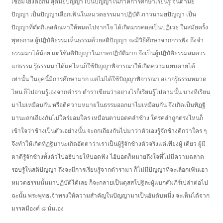
เชื่อมโยงต่อกัน สุตมยปัญญา เป็นปัญญาในภาคการศึกษาเรียนรู้ จินตามย
ปัญญา เป็นปัญญาเลือกเฟ้นในหมวดธรรมมาปฏิบัติ ภาวนามยปัญญา เป็น
ปัญญาที่ตัดกิเลสตัณหาให้หมดไปจากใจ ได้เกิดมรรคผลเป็นปฏิเวธ ในสมัยครั้ง
พุทธกาล ผู้ปฏิบัติธรรมเห็นธรรมด้วยสติปัญญา จะมีวิธีศึกษาจากการฟัง ถึงจำ
ธรรมมาได้น้อย แต่ใช้สติปัญญาในภาคปฏิบัติมาก จึงเป็นผู้ปฏิบัติธรรมสมควร
แก่ธรรม รู้ธรรมมาได้แค่ไหนก็ใช้ปัญญาพิจารณาให้เกิดความแยบคายได้
เท่านั้น ในยุคนี้มีการศึกษามาก แต่ไม่ได้ใช้ปัญญาพิจารณา อยากรู้ธรรมหมวด
ไหน ก็ไปอ่านรู้เองจากตำรา ตำราเขียนว่าอย่างไรก็เรียนรู้ไปตามนั้น บางทีเรียน
มาไม่เหมือนกัน หรือตีความหมายในธรรมออกมาไม่เหมือนกัน จึงเกิดเป็นทิฏฐิ
มานะถกเถียงกันไม่ใคร่ยอมใคร เหมือนตาบอดคลำช้าง ใครคลำถูกตรงไหนก็
เข้าใจว่าช้างเป็นตัวเอย่างนั้น จะถกเถียงกันไปมาว่าตัวเองรู้จักช้างดีกว่าใคร ๆ
จึงทำให้เกิดทิฏฐิมานะเกิดอัตตาว่าเราเป็นผู้รู้จักช้างตัวจริงแต่เพียงผู้ เดียว ผู้มี
ตาดีรู้จักช้างทั้งตัวไปอธิบายให้บอดฟัง ไอ้บอดก็หมายถึงใจที่ไม่มีความฉลาด
รอบรู้ในสติปัญญา ถึงจะมีการเรียนรู้จากตำรามา ก็ไม่มีปัญญาที่จะเลือกเฟ้นเอา
หมวดธรรมนั้นมาปฏิบัติได้เลย ก็จะกลายเป็นตุสสโปฐิละผู้แบกคัมภีร์เปล่าต่อไป
ฉะนั้น พระพุทธเจ้าทรงให้ความสำคัญในปัญญามาเป็นอันดับหนึ่ง จะเห็นได้จาก
มรรคมีองค์ ๘ นั่นเอง