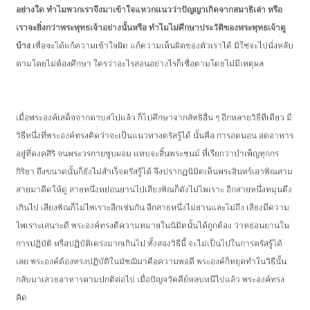
อย่างใด ทำไมพวกเราจึงมาเข้าใจแหวกแนวว่าปัญญาเกิดจากสมาธิเล่า หรือ
เราจะยิ่งกว่าพระพุทธเจ้าอย่างนั้นหรือ ทำไมไม่ศึกษาประวัติของพระพุทธเจ้าดู
บ้าง
เพื่อจะได้แก้ความเข้าใจผิด แก้ความเห็นผิดของตัวเราได้ มิใช่จะไปนั่งหลับ
ตามโดยไม่ต้องศึกษา ใครว่าอะไรสอนอย่างไรก็เชื่อตามโดยไม่มีเหตุผล
เมื่อพระองค์เสด็จจากดาบสไปแล้ว ก็ไปศึกษาจากลัทธิอื่น ๆ อีกหลายวิธีทีเดียว มี
วิธีหนึ่งที่พระองค์ทรงคิดว่าจะเป็นแนวทางตรัสรู้ได้ นั้นคือ การอดนอน อดอาหาร
อยู่ที่ดงคสิริ จนพระวรกายซูบผอม แทบจะสิ้นพระชนม์ ที่เรียกว่าบำเพ็ญทุกกร
กิริยา ถึงขนาดนั้นก็ยังไม่สำเร็จตรัสรู้ได้ จึงปรากฏนิมิตเห็นพระอินทร์เอาพิณสาม
สายมาดีดให้ดู สายหนึ่งหย่อนยานไปเสียงพิณก็ดังไม่ไพเราะ อีกสายหนึ่งหมุนตึง
เกินไป เสียงพิณก็ไม่ไพเราะอีกเช่นกัน อีกสายหนึ่งไม่ยานและไม่ถึง เสียงมีความ
ไพเราะเสนาะดี พระองค์ทรงตีความหมายในนิมิตนั้นได้ถูกต้อง ว่าหย่อนยานใน
การปฏิบัติ หรือปฏิบัติเคร่งมากเกินไป ทั้งสองวิธีนี้ จะไม่เป็นไปในการตรัสรู้ได้
เลย พระองค์ต้องทรงปฏิบัติในมัชฌิมาคือความพอดี พระองค์ก็หยุดทำในวิธีนั้น
กลับมาเสวยอาหารตามปกติต่อไป เมื่อปัญจวัคคีย์หลบหนีไปแล้ว พระองค์ทรง
คิด