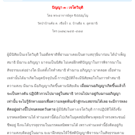
ปัญญา ๓ : เจโตวิมุติ
โดย พระอาจารย์ทูล ขิปปปญโญ
วัดป่าบ้านค้อ ต. เขือน้ำ อ. บ้านผือ จ. อุดรธานี
โทร (๐๘๒) ๒๔๕–๔๘๘
ผู้มีนิสัยเป็นเจโตวิมุติ ในอดีตชาติที่ผ่านมาเคยเป็นดาบสฤๅษีมาก่อน ได้บำเพ็ญ
สมาธิ มีฌาน อภิญญา มาจนเป็นนิสัย ไม่เคยฝึกสติปัญญาในการพิจารณาใน
สัจธรรมแต่อย่างใด มีแต่ตั้งใจทำสมาธิ ทำฌาน อภิญญา มาตลอด เมื่อท่าน
เหล่านั้นได้มาเกิดในยุคปัจจุบันนี้ การปฏิบัติก็จะมีนิสัยพอใจในการทำสมาธิ
ความสงบ มีฌาน มีอภิญญาเกิดขึ้นตามนิสัยเดิม
เมื่อฌานอภิญญาเกิดขึ้นแล้วก็
จะเป็นทางตัน ปฏิบัติวกวนไปมาอยู่ในสมาธิ วกวนไปมาอยู่กับฌานอภิญญา
เท่านั้น จะไม่รู้จักทางออกเพื่อ
ความหลุดพ้นเข้าสู่กระแสธรรมได้เลย จะมีการหลง
ติดอยู่อย่างนี้ไปจนตลอดวันตาย
ผู้มีนิสัยในทางเจโตวิมุติ การปฏิบัติให้ถึงซึ่ง
มรรคผลนิพพานได้ ท่านเหล่านี้ต้องไปเกิดในยุคสมัยที่พระพุทธเจ้าทรงพระชนม์
ชีพอยู่ จึงจะได้บรรลุธรรมในมรรคผลนิพพานได้ เพราะท่านเหล่านี้ยังติดอยู่กับ
ความสงบติดอยู่ในฌาน จะมาฝึกสอนให้ใช้สติปัญญาพิจารณาในสัจธรรมตาม