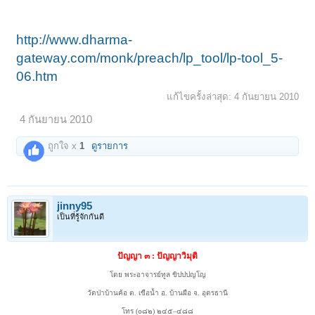
http://www.dharma-
gateway.com/monk/preach/lp_tool/lp-tool_5-
06.htm
แก้ไขครั้งล่าสุด:
4 กันยายน 2010
4 กันยายน 2010
ถูกใจ x
1
ดูรายการ
jinny95
เป็นที่รู้จักกันดี
ปัญญา ๓ : ปัญญาวิมุติ
โดย พระอาจารย์ทูล ขิปปปญโญ
วัดป่าบ้านค้อ ต. เขือน้ำ อ. บ้านผือ จ. อุดรธานี
โทร (๐๘๒) ๒๔๕–๔๘๘