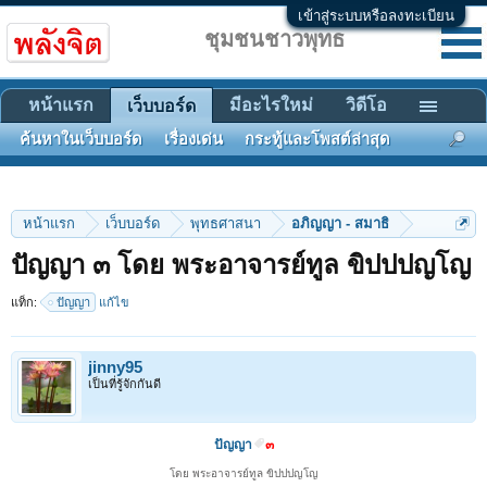
เข้าสู่ระบบหรือลงทะเบียน
ชุมชนชาวพุทธ
หน้าแรก
มีอะไรใหม่
วิดีโอ
เว็บบอร์ด
ค้นหาในเว็บบอร์ด
เรื่องเด่น
กระทู้และโพสต์ล่าสุด
หน้าแรก
เว็บบอร์ด
พุทธศาสนา
อภิญญา - สมาธิ
ปัญญา ๓ โดย พระอาจารย์ทูล ขิปปปญโญ
แท็ก:
ปัญญา
แก้ไข
jinny95
เป็นที่รู้จักกันดี
ปัญญา
๓
โดย พระอาจารย์ทูล ขิปปปญโญ