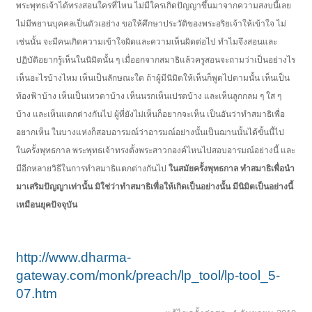
พระพุทธเจ้าได้ทรงสอนใครที่ไหน ไม่มีใครเกิดปัญญาขึ้นมาจากความสงบนี้เลย
ไม่มีพยานบุคคลเป็นตัวเอย่าง ขอให้ศึกษาประวัติของพระอริยเจ้าให้เข้าใจ ไม่
เช่นนั้น จะมีคนเกิดความเข้าใจผิดและความเห็นผิดต่อไป ทำไมจึงสอนและ
ปฏิบัติอยากรู้เห็นในนิมิตนั้น ๆ เมื่ออกจากสมาธิแล้วครูสอนจะถามว่าเป็นอย่างไร
เห็นอะไรบ้างไหม เห็นเป็นลักษณะใด ถ้าผู้มีนิมิตให้เห็นก็พูดไปตามนั้น เห็นเป็น
ท้องฟ้าบ้าง เห็นเป็นเทวดาบ้าง เห็นนรกเห็นเปรตบ้าง และเห็นลูกกลม ๆ ใส ๆ
บ้าง และเห็นแตกต่างกันไป ผู้ที่ยังไม่เห็นก็อยากจะเห็น เป็นอันว่าทำสมาธิเพื่อ
อยากเห็น ในบางแห่งก็สอบอารมณ์ว่าอารมณ์อย่างนั้นเป็นฌานนั้นได้ขั้นนี้ไป
ในครั้งพุทธกาล พระพุทธเจ้าทรงตั้งพระสาวกองค์ไหนไปสอบอารมณ์อย่างนี้ และ
มีอีกหลายวิธีในการทำสมาธิแตกต่างกันไป
ในสมัยครั้งพุทธกาล ทำสมาธิเพื่อนำ
มาเสริมปัญญาเท่านั้น มิใช่ว่าทำสมาธิเพื่อให้เกิดเป็นอย่างนั้น มีนิมิตเป็นอย่างนี้
เหมือนยุคปัจจุบัน
http://www.dharma-
gateway.com/monk/preach/lp_tool/lp-tool_5-
07.htm