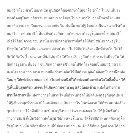
สมาธิ ที่โยงเข้าเป็นฌานนั้น ผู้ปฏิบัติก็ต้องศึกษาให้เข้าใจเอาไว้ ไม่เช่นนั้นจะ
หลงติดอยู่ในสมาธิความสงบและหลงติดอยู่ในฌานต่อไป การศึกษาต้องแยก
สมาธิความสงบกับฌานออกจากกัน ไม่เช่นนั้น จะไม่รู้ว่าอะไรเป็นฌาน อะไรเป็น
สมาธิ การทำสมาธิก็เป็นหลักเดียวกันตามที่พวกเราทำอยู่ในขณะนี้ ทำสมาธิก็
เพื่อให้จิตมีความสงบเท่านั้น การนึกคำบริกรรมก็เพื่อให้จิตมีสติได้เกาะอยู่ใน
ปัจจุบัน ไม่ให้จิตคิดวอกแวกแส่ส่ายไปมา ไม่ให้คิดในเรื่องอดีตที่ผ่านไป ไม่ให้
จิตได้คิดในเรื่องอนาคตที่ยังไม่มาถึง ให้จิตระลึกอยู่กับคำบริกรรมในปัจจุบัน ให้
ฝึกทำอยู่อย่างนี้บ่อย ๆ จนเกิดความเคยชิน ต่อไปจิตก็จะค่อยเป็นสมาธิ มีความ
สงบไปเอง คำว่า ฌาน หมายถึง กำหนดจิตให้มีสติ เพ่งดูสิ่งใดสิ่งหนึ่ง
การฝึกเพ่ง
ใหม่ ๆ ให้เพ่งสิ่งภายนอกอย่างใดอย่างหนึ่งก็ได้ เพ่งจนติดตาติดใจในสิ่งนั้น ๆ ให้
รู้เห็นเป็นจุดเดียว เพ่งจนให้เกิดความชำนาญ แล้วน้อมเข้ามาเพ่งในร่างกาย
ส่วนใดส่วนหนึ่ง
เพ่งร่างกายในส่วนไหนก็กำหนดจิตให้มีสติเพ่งดูอยู่กับจุดนั้น ๆ
ให้รู้เห็นว่าจุดที่เราเพ่งมีสีและลักษณะเป็นอย่างไร ในครั้งแรก ให้กำหนดเพ่งเป็น
จุดเล็ก ๆ เอาไว้ เมื่อมีความชำนาญจึงขยายในการเพ่งออกไป ให้รู้เห็นชัดทั่ว
ร่างกายยิ่งดี นี้เป็นวิธีฝึกเพ่งในรูป วิธีการเพ่งในนาม ให้ใช้สติกำหนดสติเพ่งดูให้
รู้อยู่ในขณะนั้น วิธีการฝึกฌานนี้มีขั้นตอนมาก และเป็นวิธีที่จะปฏิบัติตามได้ยาก