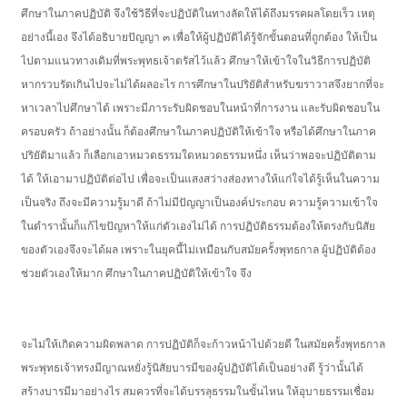
ศึกษาในภาคปฏิบัติ จึงใช้วิธีที่จะปฏิบัติในทางลัดให้ได้ถึงมรรคผลโดยเร็ว เหตุ
อย่างนี้เอง จึงได้อธิบายปัญญา ๓ เพื่อให้ผู้ปฏิบัติได้รู้จักขั้นตอนที่ถูกต้อง ให้เป็น
ไปตามแนวทางเดิมที่พระพุทธเจ้าตรัสไว้แล้ว ศึกษาให้เข้าใจในวิธีการปฏิบัติ
หากรวบรัดเกินไปจะไม่ได้ผลอะไร การศึกษาในปริยัติสำหรับฆราวาสจึงยากที่จะ
หาเวลาไปศึกษาได้ เพราะมีภาระรับผิดชอบในหน้าที่การงาน และรับผิดชอบใน
ครอบครัว ถ้าอย่างนั้น ก็ต้องศึกษาในภาคปฏิบัติให้เข้าใจ หรือได้ศึกษาในภาค
ปริยัติมาแล้ว ก็เลือกเอาหมวดธรรมใดหมวดธรรมหนึ่ง เห็นว่าพอจะปฏิบัติตาม
ได้ ให้เอามาปฏิบัติต่อไป เพื่อจะเป็นแสงสว่างส่องทางให้แก่ใจได้รู้เห็นในความ
เป็นจริง ถึงจะมีความรู้มาดี ถ้าไม่มีปัญญาเป็นองค์ประกอบ ความรู้ความเข้าใจ
ในตำรานั้นก็แก้ไขปัญหาให้แก่ตัวเองไม่ได้ การปฏิบัติธรรมต้องให้ตรงกับนิสัย
ของตัวเองจึงจะได้ผล เพราะในยุคนี้ไม่เหมือนกับสมัยครั้งพุทธกาล ผู้ปฏิบัติต้อง
ช่วยตัวเองให้มาก ศึกษาในภาคปฏิบัติให้เข้าใจ จึง
จะไม่ให้เกิดความผิดพลาด การปฏิบัติก็จะก้าวหน้าไปด้วยดี ในสมัยครั้งพุทธกาล
พระพุทธเจ้าทรงมีญาณหยั่งรู้นิสัยบารมีของผู้ปฏิบัติได้เป็นอย่างดี รู้ว่านั้นได้
สร้างบารมีมาอย่างไร สมควรที่จะได้บรรลุธรรมในขั้นไหน ให้อุบายธรรมเชื่อม