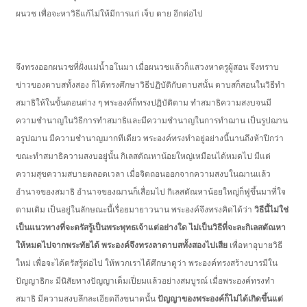
ผนวช เพื่อจะหาวิธีแก้ไม่ให้มีการแก่ เจ็บ ตาย อีกต่อไป
จึงทรงออกผนวชที่ฝั่งแม่น้ำอโนมา เมื่อผนวชแล้วก็แสวงหาครูผู้สอน จึงทราบ
ข่าวของดาบสทั้งสอง ก็ได้ทรงศึกษาวิธีปฏิบัติกับดาบสนั้น ดาบสก็สอนในวิธีทำ
สมาธิให้ในขั้นตอนต่าง ๆ พระองค์ก็ทรงปฏิบัติตาม ทำสมาธิความสงบจนมี
ความชำนาญในวิธีการทำสมาธิและมีความชำนาญในการทำฌาน เป็นรูปฌาน
อรูปฌาน มีความชำนาญมากทีเดียว พระองค์ทรงทำอยู่อย่างนี้นานถึงห้าปีกว่า
ขณะทำสมาธิความสงบอยู่นั้น กิเลสตัณหาน้อยใหญ่เหมือนได้หมดไป มีแต่
ความสุขความสบายตลอดเวลา เมื่อจิตถอนออกจากความสงบในฌานแล้ว
อำนาจของสมาธิ อำนาจของฌานก็เสื่อมไป กิเลสตัณหาน้อยใหญ่ก็ฟูขึ้นมาที่ใจ
ตามเดิม เป็นอยู่ในลักษณะนี้เรื่อยมายาวนาน พระองค์จึงทรงคิดได้ว่า
วิธีนี้ไม่ใช่
เป็นแนวทางที่จะตรัสรู้เป็นพระพุทธเจ้าแต่อย่างใด ไม่เป็นวิธีที่จะละกิเลสตัณหา
ให้หมดไปจากพระทัยได้ พระองค์จึงทรงลาดาบสทั้งสองไปเสีย
เพื่อหาอุบายวิธี
ใหม่ เพื่อจะได้ตรัสรู้ต่อไป ให้พวกเราได้ศึกษาดูว่า พระองค์ทรงสร้างบารมีใน
ปัญญาธิกะ มีนิสัยทางปัญญาเต็มเปี่ยมแล้วอย่างสมบูรณ์ เมื่อพระองค์ทรงทำ
สมาธิ มีความสงบลึกละเอียดถึงขนาดนั้น
ปัญญาของพระองค์ก็ไม่ได้เกิดขึ้นแต่