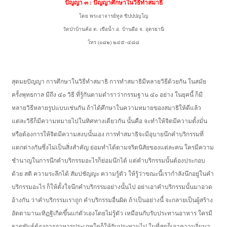
ปัญญา ๓ : ปัญญาศึกษาในวิธีทำสมาธิ
โดย พระอาจารย์ทูล ขิปปปญโญ
วัดป่าบ้านค้อ ต. เขือน้ำ อ. บ้านผือ จ. อุดรธานี
โทร (๐๘๒) ๒๔๕–๔๘๘
สุตมยปัญญา การศึกษาในวิธีทำสมาธิ การทำสมาธิมีหลายวิธีด้วยกัน ในสมัย
ครั้งพุทธกาล มีถึง ๔๐ วิธี ที่รู้กันตามตำราว่ากรรมฐาน ๔๐ อย่าง ในยุคนี้ ก็มี
หลายวิธีหลายรูปแบบเช่นกัน ถ้าได้ศึกษาในความหมายของสมาธิให้ดีแล้ว
แต่ละวิธีก็มีความหมายไปในทิศทางเดียวกัน นั้นคือ จะทำให้จิตมีความตั้งมั่น
หรือต้องการให้จิตมีความสงบนั้นเอง การทำสมาธิจะมีอุบายนึกคำบริกรรมที่
แตกต่างกันซึ่งไม่เป็นสิ่งสำคัญ ย่อมทำได้ตามจริตนิสัยของแต่ละคน ใครมีความ
ชำนาญในการนึกคำบริกรรมอะไรก็ย่อมนึกได้ แต่คำบริกรรมนั้นต้องประกอบ
ด้วย สติ ความระลึกได้ สัมปชัญญะ ความรู้ตัว ให้รู้ว่าขณะนี้เรากำลังนึกอยู่ในคำ
บริกรรมอะไร ก็ให้ตั้งใจนึกคำบริกรรมอย่างนั้นไป อย่าเอาคำบริกรรมนั้นมาอวด
อ้างกัน ว่าคำบริกรรมเราถูก คำบริกรรมอื่นผิด ถ้าเป็นอย่างนี้ จะกลายเป็นผู้สร้าง
อัตตามานะทิฏฐิเกิดขึ้นแก่ตัวเองโดยไม่รู้ตัว เหมือนกับรับประทานอาหาร ใครมี
ธาตุขันธ์ต้องการอาหารประเภทใดก็ให้รับประทานไป ในที่สุดก็เอาความอิ่มมา