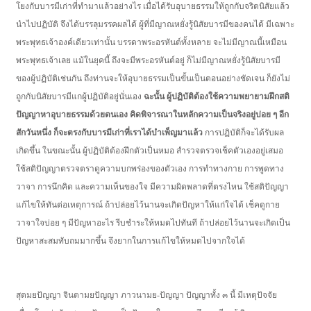
โยงกับบารมีเก่าที่ทำมาแล้วอย่างไร เมื่อได้รับอุบายธรรมให้ถูกกับจริตนิสัยแล้ว
นำไปปฏิบัติ จึงได้บรรลุมรรคผลได้ ผู้ที่มีญาณหยั่งรู้นิสัยบารมีของคนได้ มีเฉพาะ
พระพุทธเจ้าองค์เดียวเท่านั้น บรรดาพระอรหันต์ทั้งหลาย จะไม่มีญาณนี้เหมือน
พระพุทธเจ้าเลย แม้ในยุคนี้ ถึงจะมีพระอรหันต์อยู่ ก็ไม่มีญาณหยั่งรู้นิสัยบารมี
ของผู้ปฏิบัติเช่นกัน ถึงท่านจะให้อุบายธรรมเป็นขั้นเป็นตอนอย่างชัดเจน ก็ยังไม่
ถูกกับนิสัยบารมีแกผู้ปฏิบัติอยู่นั่นเอง
ฉะนั้น ผู้ปฏิบัติต้องใช้ความพยายามฝึกสติ
ปัญญาหาอุบายธรรมด้วยตนเอง คิดพิจารณาในหลักความเป็นจริงอยู่บ่อย ๆ อีก
สักวันหนึ่ง ก็จะตรงกับบารมีเก่าที่เราได้บำเพ็ญมาแล้ว
การปฏิบัติก็จะได้รับผล
เกิดขึ้น ในขณะนั้น ผู้ปฏิบัติต้องฝึกตัวเป็นหมอ สำรวจตรวจเช็คตัวเองอยู่เสมอ
ใช้สติปัญญาตรวจตราดูความบกพร่องของตัวเอง การทำทางกาย การพูดทาง
วาจา การนึกคิด และความเห็นของใจ มีความผิดพลาดที่ตรงไหน ใช้สติปัญญา
แก้ไขให้ทันต่อเหตุการณ์ ถ้าปล่อยไว้นานจะเกิดปัญหาให้แก่ใจได้ เช็คดูกาย
วาจาใจบ่อย ๆ มีปัญหาอะไร รีบชำระให้หมดไปทันที ถ้าปล่อยไว้นานจะเกิดเป็น
ปัญหาสะสมทับถมมากขึ้น จึงยากในการแก้ไขให้หมดไปจากใจได้
สุตมยปัญญา จินตามยปัญญา ภาวนามย-ปัญญา ปัญญาทั้ง ๓ นี้ มีเหตุปัจจัย