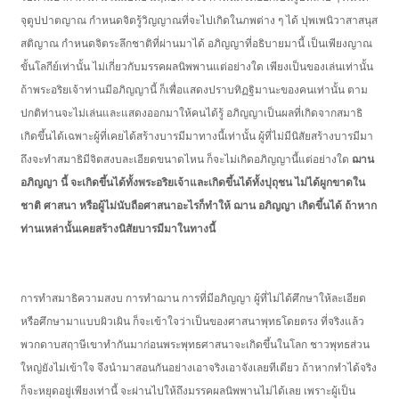
จุตูปปาตญาณ กำหนดจิตรู้วิญญาณที่จะไปเกิดในภพต่าง ๆ ได้ ปุพเพนิวาสาสนุส
สติญาณ กำหนดจิตระลึกชาติที่ผ่านมาได้ อภิญญาที่อธิบายมานี้ เป็นเพียงญาณ
ขั้นโลกีย์เท่านั้น ไม่เกี่ยวกับมรรคผลนิพพานแต่อย่างใด เพียงเป็นของเล่นเท่านั้น
ถ้าพระอริยเจ้าท่านมีอภิญญานี้ ก็เพื่อแสดงปราบทิฏฐิมานะของคนเท่านั้น ตาม
ปกติท่านจะไม่เล่นและแสดงออกมาให้คนได้รู้ อภิญญาเป็นผลที่เกิดจากสมาธิ
เกิดขึ้นได้เฉพาะผู้ที่เคยได้สร้างบารมีมาทางนี้เท่านั้น ผู้ที่ไม่มีนิสัยสร้างบารมีมา
ถึงจะทำสมาธิมีจิตสงบละเอียดขนาดไหน ก็จะไม่เกิดอภิญญานี้แต่อย่างใด
ฌาน
อภิญญา นี้ จะเกิดขึ้นได้ทั้งพระอริยเจ้าและเกิดขึ้นได้ทั้งปุถุชน ไม่ได้ผูกขาดใน
ชาติ ศาสนา หรือผู้ไม่นับถือศาสนาอะไรก็ทำให้ ฌาน อภิญญา เกิดขึ้นได้ ถ้าหาก
ท่านเหล่านั้นเคยสร้างนิสัยบารมีมาในทางนี้
การทำสมาธิความสงบ การทำฌาน การที่มีอภิญญา ผู้ที่ไม่ได้ศึกษาให้ละเอียด
หรือศึกษามาแบบผิวเผิน ก็จะเข้าใจว่าเป็นของศาสนาพุทธโดยตรง ที่จริงแล้ว
พวกดาบสฤาษีเขาทำกันมาก่อนพระพุทธศาสนาจะเกิดขึ้นในโลก ชาวพุทธส่วน
ใหญ่ยังไม่เข้าใจ จึงนำมาสอนกันอย่างเอาจริงเอาจังเลยทีเดียว ถ้าหากทำได้จริง
ก็จะหยุดอยู่เพียงเท่านี้ จะผ่านไปให้ถึงมรรคผลนิพพานไม่ได้เลย เพราะผู้เป็น