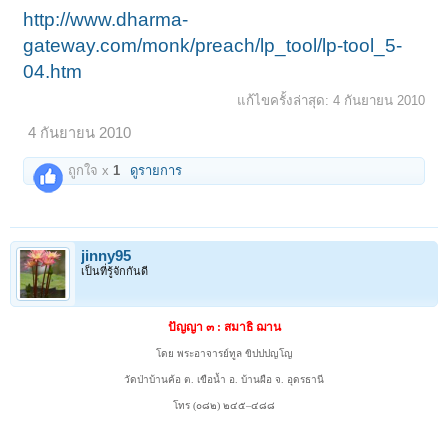
http://www.dharma-
gateway.com/monk/preach/lp_tool/lp-tool_5-
04.htm
แก้ไขครั้งล่าสุด:
4 กันยายน 2010
4 กันยายน 2010
ถูกใจ x
1
ดูรายการ
jinny95
เป็นที่รู้จักกันดี
ปัญญา ๓ : สมาธิ ฌาน
โดย พระอาจารย์ทูล ขิปปปญโญ
วัดป่าบ้านค้อ ต. เขือน้ำ อ. บ้านผือ จ. อุดรธานี
โทร (๐๘๒) ๒๔๕–๔๘๘