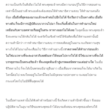
ความเป็นจริงในทีเดียวไม่ได้ พระพุทธเจ้าทรงมีความรอบรู้ในวิธีการสอนท่าน
เหล่านี้เป็นอย่างดี พระองค์จะต้องสอนให้ทำสมาธิความสงบ ให้ทำฌานจนถึง
ที่สุด
เมื่อถึงที่สุดของฌานแล้วจะทำต่อไปอีกไม่ได้ จึงเรียกว่าเป็นทางตัน เมื่อถึง
ทางตัน ก็จะมีการปฏิบัติแบบวกวนไปมา ก็จะเริ่มตั้งต้นในการทำฌานใหม่
เหมือนกับตาบอดพายเรืออยู่ในสระ หาทางออกไม่ได้เลย
ในจุดนี้เอง พระพุทธเจ้า
จึงจะทรมานให้กลับใจได้ จะตรัสในเชิงตำหนิให้ข้อคิดเพื่อให้ท่านเหล่านั้นมี
ความสำนึกว่า การทำสมาธิความสงบ การหลงติดอยู่ในฌาน จะเกิดความสุข
ทางใจได้ไม่นานก็จะเสื่อมไป วิธีการทำอย่างนี้
เราตถาคตได้ทำมาก่อนแล้ว
ไม่ใช่แนวทางที่จะละอาสวกิเลสตัณหาให้หมดไปจากใจได้ มิใช่แนวทางที่จะได้
บรรลุธรรมเป็นพระอริยเจ้า ที่จะหลุดพ้นเข้าสู่มรรคผลนิพพานแต่อย่างใด
ในเมื่อ
ชีวิตตายไป ก็จะได้เป็นพรหมมีอายุยืนยาว เมื่อเสื่อมจากพรหมก็จะได้มาเกิดใน
โลกนี้ต่อไป หลงใหลอยู่ในโลกนี้โดยไม่มีจุดหมายปลายทาง จะลอยไปตาม
กระแสโลกไปไม่มีที่สิ้นสุดลงได้
ในเมื่อท่านเหล่านั้นได้ฟังคำตำหนิอย่างนี้ จึงเกิดความสำนึกตัวขึ้นมา จึงยอม
ปฏิบัติตามในอุบายวิธีของพระพุทธเจ้าได้อบรมสั่งสอน พระพุทธองค์ทรงให้