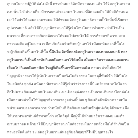
อุบายในการปฏิบัติต่อไปดังนี้ การทำสมาธิจิตมีความสงบแล้ว ให้จิตอยู่ในความ
สงบนั้น อีกไม่นานก็จะมีการถอนตัวออกมา ในขณะที่จิตถอนตัว ให้มีสติกำหนด
เอาไว้อย่าให้ถอนออกมาหมด ให้กำหนดจิตอยู่ในสมาธิความตั้งใจมั่นที่เรียกว่า
อุปจารสมาธิ แล้วใช้ปัญญาพิจารณาให้รู้เห็นโทษในการทำฌาน ว่ามิใช่เป็น
แนวทางที่จะละอาสวกิเลสตัณหาให้หมดไปจากใจได้ การทำสมาธิความสงบ
การหลงติดอยู่ในฌาน เหมือนกับก้อนหินทับหญ้าเอาไว้ เมื่อยกหินออกที่นั้นไป
หญ้าก็จะเกิดขึ้นมาในที่นั้น
นี้ฉันใด จิตที่หลงติดอยู่ในความสงบของสมาธิ หลง
อยู่ในฌาน ก็เป็นเพียงทับกิเลสตัณหาเอาไว้ฉันนั้น เมื่อสมาธิความสงบและฌาน
เสื่อมไป กิเลสตัณหาน้อยใหญ่ก็เกิดขึ้นมาที่ใจตามเดิม
ท่านเหล่านั้นก็จะใช้
ปัญญาพิจารณาให้รู้เห็นในความเป็นจริงในสัจธรรม ในธาตุสี่ขันธ์ห้า ให้เป็นไป
ใน อนิจจัง ทุกขัง อนัตตา พิจารณาให้รู้เห็นว่าร่างกายนี้มีแต่สิ่งสกปรกโสโครก
อีกไม่นาน ก็จะลงทับถมในแผ่นดิน เน่าเปื่อยผุพังกลายเป็นธาตุเดิมของโลกต่อไป
เมื่อท่านเหล่านั้นใช้ปัญญาพิจารณาอยู่อย่างนี้บ่อย ๆ ก็จะเกิดนิพพิทาความเบื่อ
หน่ายคลายออกจากความกำหนัดยินดี จิตก็จะหลุดพ้นเข้าสู่แห่งวิมุตินิพพาน จึง
ให้นามพระอรหันต์จำพวกนี้ว่า เจโตวิมุติ คือผู้ที่ได้ทำสมาธิความสงบและทำ
ฌานมาก่อน แล้วมาใช้ปัญญาพิจารณาในสัจธรรมในภายหลัง เมื่อได้สำเร็จเป็น
พระอรหันต์แล้ว จะเล่นอยู่ในฌานเล่นอยู่กับอภิญญาก็ไม่มีปัญหาอะไร