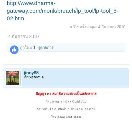
http://www.dharma-
gateway.com/monk/preach/lp_tool/lp-tool_5-
02.htm
แก้ไขครั้งล่าสุด:
4 กันยายน 2010
4 กันยายน 2010
ถูกใจ x
1
ดูรายการ
jinny95
เป็นที่รู้จักกันดี
ปัญญา ๓ : สมาธิความสงบเป็นหลักสากล
โดย พระอาจารย์ทูล ขิปปปญโญ
วัดป่าบ้านค้อ ต. เขือน้ำ อ. บ้านผือ จ. อุดรธานี
โทร (๐๘๒) ๒๔๕–๔๘๘