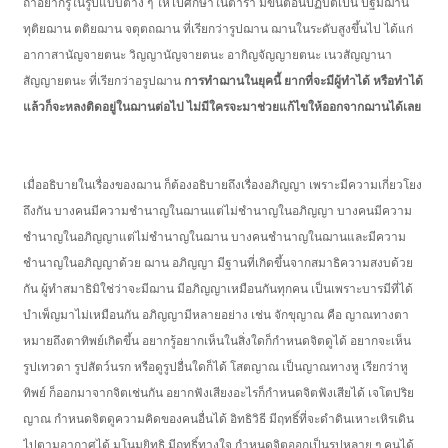
ถ้าอยากรู้ในรูปแบบต่าง ๆ ให้ไปศึกษาในตำรา มีขั้นตอนปฏิบัติเป็น ปฐมฌาน
ทุติยฌาน ตติยฌาน จตุตถฌาน ที่เรียกว่ารูปฌาน ฌานในระดับสูงขึ้นไป ได้แก่
อากาสานัญจายตนะ วิญญานัญจายตนะ อากิญจัญญายตนะ เนวสัญญานา
สัญญายตนะ ที่เรียกว่าอรูปฌาน
การทำฌานในยุคนี้ ยากที่จะมีผู้ทำได้ หรือทำได้
แล้วก็จะหลงติดอยู่ในฌานต่อไป ไม่มีใครจะมาช่วยแก้ไขให้ออกจากฌานได้เลย
เมื่ออธิบายในเรื่องของฌาน ก็ต้องอธิบายถึงเรื่องอภิญญา เพราะมีความเกี่ยวโยง
ถึงกัน บางคนมีความชำนาญในฌานแต่ไม่ชำนาญในอภิญญา บางคนมีความ
ชำนาญในอภิญญาแต่ไม่ชำนาญในฌาน บางคนชำนาญในฌานและมีความ
ชำนาญในอภิญญาด้วย ฌาน อภิญญา มีฐานที่เกิดขึ้นจากสมาธิความสงบด้วย
กัน ผู้ทำสมาธิมิใช่ว่าจะมีฌาน มีอภิญญาเหมือนกันทุกคน เป็นเพราะบารมีที่ได้
บำเพ็ญมาไม่เหมือนกัน อภิญญามีหลายอย่าง เช่น จักขุญาณ คือ ญาณทางตา
หมายถึงตาทิพย์เกิดขึ้น อยากรู้อยากเห็นในสิ่งใดก็กำหนดจิตดูได้ อยากจะเห็น
รูปเทวดา รูปสัตว์นรก หรือดูรูปอื่นใดก็ได้ โสตญาณ เป็นญาณทางหู เรียกว่าหู
ทิพย์ ก็ออกมาจากจิตเช่นกัน อยากฟังเสียงอะไรก็กำหนดจิตฟังเสียได้ เจโตปริย
ญาณ กำหนดจิตดูความคิดของคนอื่นได้ อิทธิวิธี มีฤทธิ์ที่จะดำดินเหาะเหิรเดิน
ไปตามอากาศได้ มโนมยิทธิ มีฤทธิ์ทางใจ กำหนดจิตออกเป็นรูปหลาย ๆ คนได้