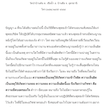
วัดป่าบ้านค้อ ต. เขือน้ำ อ. บ้านผือ จ. อุดรธานี
โทร (๐๘๒) ๒๔๕–๔๘๘
ปัญญา ๓ ที่จะได้อธิบายต่อไปนี้ เป็นวิธีที่พระพุทธเจ้าได้ทรงอบรมสั่งสอนให้แก่
พุทธบริษัท ให้ปฏิบัติได้บรรลุมรรคผลนิพพานมาแล้ว พระพุทธเจ้าทรงมีพระญาณ
หยั่งรู้โลกได้อย่างแจ่มแจ้ง คำว่า โลก หมายถึงหมู่สัตว์ทั้งหลายที่เวียนเกิดเวียน
ตายอยู่ในภพทั้งสามนี้มายาวนาน พระองค์ทรงมีพระญาณหยั่งรู้ว่า ความเห็นผิด
นี้เอง เป็นต้นเหตุ ตราบใดใจที่มีความเห็นผิดคิดว่าโลกนี้มีความน่าอยู่ ในตราบ
นั้นก็จะเวียนเกิดตายอยู่ในโลกนี้ไม่มีที่สิ้นสุด จะไม่รู้ตัวเองเลยว่าจะเกิดตายอยู่ใน
โลกนี้ต่อไปอีกนานเท่าไร กระแสโลกที่จะลอยตามอยู่ ไม่รู้ว่าจะสิ้นสุดที่ตรงไหน
จึงไม่มีใครให้คำตอบแก่ตัวเราได้ จึงเรียกว่า โมหะ หมายถึง ใจที่หลงใหลไป
ตามกระแสโลกนั้นเอง
ความหลงเป็นเหตุให้เกิดความเข้าใจผิด ความเห็นผิด
เป็นเหตุให้เกิดความหลง ความหลง ความเห็นผิดนี้เอง จึงเรียกว่าอวิชชา คือ
ความมืดบอดของใจ
คำว่า มืดบอด หมายถึง ใจไม่มีความฉลาดรอบรู้ใน
สัจธรรมตามความเป็นจริง ไม่รู้เห็นในแนวทางปฏิบัติที่พระพุทธเจ้าได้ตรัสสอน
ไว้แล้ว ใจที่มีโมหะอวิชชาครอบงำ จึงชอบทำอะไรไปตามความต้องการ อยาก