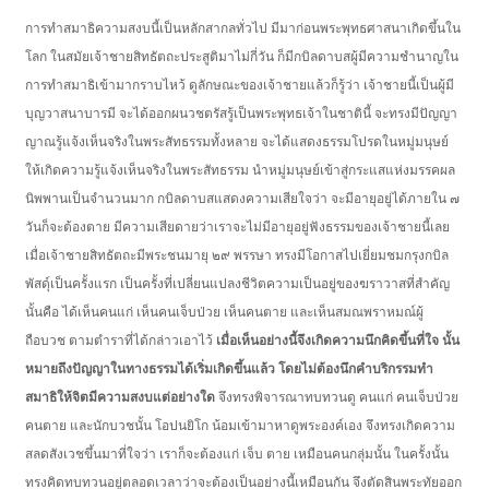
การทำสมาธิความสงบนี้เป็นหลักสากลทั่วไป มีมาก่อนพระพุทธศาสนาเกิดขึ้นใน
โลก ในสมัยเจ้าชายสิทธัตถะประสูติมาไม่กี่วัน ก็มีกบิลดาบสผู้มีความชำนาญใน
การทำสมาธิเข้ามากราบไหว้ ดูลักษณะของเจ้าชายแล้วก็รู้ว่า เจ้าชายนี้เป็นผู้มี
บุญวาสนาบารมี จะได้ออกผนวชตรัสรู้เป็นพระพุทธเจ้าในชาตินี้ จะทรงมีปัญญา
ญาณรู้แจ้งเห็นจริงในพระสัทธรรมทั้งหลาย จะได้แสดงธรรมโปรดในหมู่มนุษย์
ให้เกิดความรู้แจ้งเห็นจริงในพระสัทธรรม นำหมู่มนุษย์เข้าสู่กระแสแห่งมรรคผล
นิพพานเป็นจำนวนมาก กบิลดาบสแสดงความเสียใจว่า จะมีอายุอยู่ได้ภายใน ๗
วันก็จะต้องตาย มีความเสียดายว่าเราจะไม่มีอายุอยู่ฟังธรรมของเจ้าชายนี้เลย
เมื่อเจ้าชายสิทธัตถะมีพระชนมายุ ๒๙ พรรษา ทรงมีโอกาสไปเยี่ยมชมกรุงกบิล
พัสดุ์เป็นครั้งแรก เป็นครั้งที่เปลี่ยนแปลงชีวิตความเป็นอยู่ของฆราวาสที่สำคัญ
นั้นคือ ได้เห็นคนแก่ เห็นคนเจ็บป่วย เห็นคนตาย และเห็นสมณพราหมณ์ผู้
ถือบวช ตามตำราที่ได้กล่าวเอาไว้
เมื่อเห็นอย่างนี้จึงเกิดความนึกคิดขึ้นที่ใจ นั้น
หมายถึงปัญญาในทางธรรมได้เริ่มเกิดขึ้นแล้ว โดยไม่ต้องนึกคำบริกรรมทำ
สมาธิให้จิตมีความสงบแต่อย่างใด
จึงทรงพิจารณาทบทวนดู คนแก่ คนเจ็บป่วย
คนตาย และนักบวชนั้น โอปนยิโก น้อมเข้ามาหาดูพระองค์เอง จึงทรงเกิดความ
สลดสังเวชขึ้นมาที่ใจว่า เราก็จะต้องแก่ เจ็บ ตาย เหมือนคนกลุ่มนั้น ในครั้งนั้น
ทรงคิดทบทวนอยู่ตลอดเวลาว่าจะต้องเป็นอย่างนี้เหมือนกัน จึงตัดสินพระทัยออก