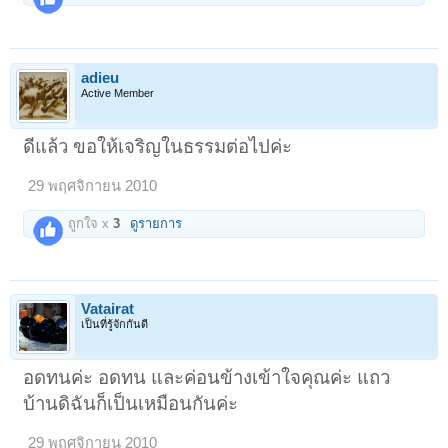
adieu
Active Member
ดีแล้ว ขอให้เจริญในธรรมต่อไปค่ะ
29 พฤศจิกายน 2010
ถูกใจ x
3
ดูรายการ
Vatairat
เป็นที่รู้จักกันดี
อดทนค่ะ อดทน และค่อนข้างเข้าใจคุณค่ะ แถว
บ้านดิฉันก็เป็นเหมือนกันค่ะ
29 พฤศจิกายน 2010