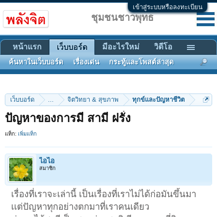
เข้าสู่ระบบหรือลงทะเบียน
ชุมชนชาวพุทธ
หน้าแรก
มีอะไรใหม่
วิดีโอ
เว็บบอร์ด
ค้นหาในเว็บบอร์ด
เรื่องเด่น
กระทู้และโพสต์ล่าสุด
เว็บบอร์ด
...
จิตวิทยา & สุขภาพ
ทุกข์และปัญหาชีวิต
ปัญหาของการมี สามี ฝรั่ง
แท็ก:
เพิ่มแท็ก
ไอไอ
สมาชิก
เรื่องที่เราจะเล่านี้ เป็นเรื่องที่เราไม่ได้ก่อมันขึ้นมา
เเต่ปัญหาทุกอย่างตกมาที่เราคนเดียว