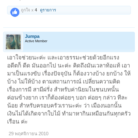
ถูกใจ x
4
ดูรายการ
Jumpa
Active Member
เอาใจช่วยนะค่ะ และเอาธรรมะช่วยด้วยอีกแรง
อดีตก็ ดีด มันออกไป นะค่ะ คิดถึงมันเวลาท้อแท้ เอา
มาเป็นแรงขับ เรื่องปัจจุบัน ก็ต้องวางบ้าง ยกบ้าง ให้
บ้าง ไม่ให้บ้าง ตามสถานการณ์ เปลี่ยนความคิด
เรื่องการมี สามีฝรั่ง สำหรับค่านิยมในชนบทนั้น
ค่อนข้างยาก เราก็ต้องค่อยๆ บอก ค่อยๆ กล่าว ทีละ
น้อย สำหรับครอบครัวเรานะค่ะ ว่า เมืองนอกนั้น
เงินไม่ได้เกิดจากใบไม้ ทำมาหากินเหมือนกันทุกครัว
เรือน ค่ะ
29 พฤศจิกายน 2010