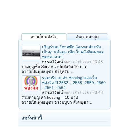
จากเว็บพลังจิต
อัพเดทล่าสุด
เชิญร่วมบริจาคซื้อ Server สำหรับ
เป็นฐานข้อมูล เพื่อเว็บพลังจิตเผยแผ่
พุทธศาสนา
ธรรมวิวัฒน์
ตอบ
เสาร์ เวลา 23:48
ร่วมบุญซื้อ Server เวปพลังจิต 10 บาท
ถวายเป็นพุทธบูชา สาธุครับ…
ร่วมบริจาค ค่า Hosting ของเว็บ
พลังจิต ปี 2552 ...2558 -2559 -2560
- 2561 -2564
ธรรมวิวัฒน์
ตอบ
เสาร์ เวลา 23:48
ร่วมทำบุญ ค่า hosting = 10 บาท
ถวายเป็นพุทธบูชา ธรรมบูชา สังฆบูชา…
แชร์หน้านี้