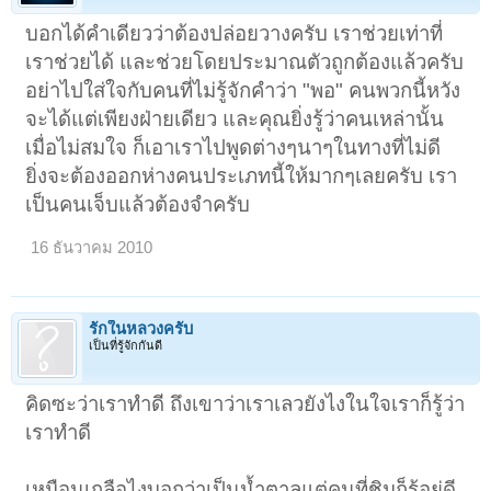
บอกได้คำเดียวว่าต้องปล่อยวางครับ เราช่วยเท่าที่
เราช่วยได้ และช่วยโดยประมาณตัวถูกต้องแล้วครับ
อย่าไปใส่ใจกับคนที่ไม่รู้จักคำว่า "พอ" คนพวกนี้หวัง
จะได้แต่เพียงฝ่ายเดียว และคุณยิ่งรู้ว่าคนเหล่านั้น
เมื่อไม่สมใจ ก็เอาเราไปพูดต่างๆนาๆในทางที่ไม่ดี
ยิ่งจะต้องออกห่างคนประเภทนี้ให้มากๆเลยครับ เรา
เป็นคนเจ็บแล้วต้องจำครับ
16 ธันวาคม 2010
รักในหลวงครับ
เป็นที่รู้จักกันดี
คิดซะว่าเราทำดี ถึงเขาว่าเราเลวยังไงในใจเราก็รู้ว่า
เราทำดี
เหมือนเกลือไงบอกว่าเป็นน้ำตาลแต่คนที่ชิมก็รู้อยู่ดี