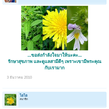
...ขอส่งกำลังใจมาให้นะคะ...
รักษาสุขภาพ และดูแลสามีดีๆ เพราะเขามีพระคุณ
กับเรามาก
3 ธันวาคม 2010
ไอไอ
สมาชิก