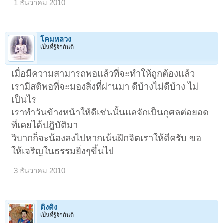
1 ธันวาคม 2010
โคมหลวง
เป็นที่รู้จักกันดี
เมื่อมีความสามารถพอแล้วที่จะทำให้ถูกต้องแล้ว
เรามีสติพอที่จะมองสิ่งที่ผ่านมา ดีบ้างไม่ดีบ้าง ไม่
เป็นไร
เราทำวันข้างหน้าให้ดีเช่นนั้นแลจักเป็นกุศลต่อยอด
ที่เคยได้ปฎิบัติมา
วิบากก็จะน้องลงไปหากเน้นฝึกจิตเราให้ดีครับ ขอ
ให้เจริญในธรรมยิ่งๆขึ้นไป
3 ธันวาคม 2010
ติงติง
เป็นที่รู้จักกันดี