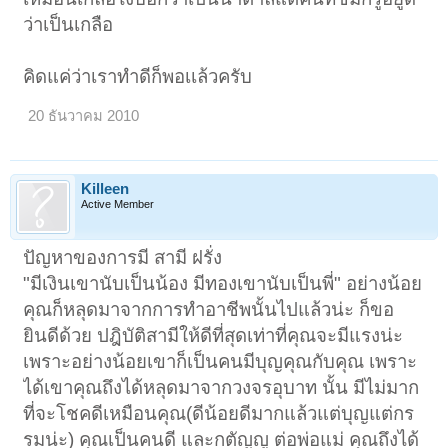
ว่าเป็นเกลือ
คิดแค่ว่าเราทำดีก็พอเเล้วครับ
20 ธันวาคม 2010
Killeen
Active Member
ปัญหาของการมี สามี ฝรั่ง
"มีเงินเขานับเป็นน้อง มีทองเขานับเป็นพี่" อย่างน้อย
คุณก็หลุดมาจากการทำอาชีพนั้นไปแล้วน่ะ ก็ขอ
ยินดีด้วย ปฎิบัติสามีให้ดีที่สุดเท่าที่คุณจะมีแรงน่ะ
เพราะอย่างน้อยเขาก็เป็นคนมีบุญคุณกับคุณ เพราะ
ได้เขาคุณถึงได้หลุดมาจากวงจรอุบาท นั้น มีไม่มาก
ที่จะโชคดีเหมือนคุณ(ดีน้อยดีมากแล้วแต่บุญแต่กร
รมน่ะ) คุณเป็นคนดี และกตัญญู ต่อพ่อแม่ คุณถึงได้