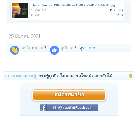
_temp_hash=c136722dd84aa13d90ca9df173546cd4.jpg
ขนาดไฟล์:
119.6 KB
เปิดดู:
278
29 มีนาคม 2021
อนุโมทนา x
3
ถูกใจ x
2
ดูรายการ
สถานะของกระทู้:
กระทู้ถูกปิด ไม่สามารถโพสต์ตอบกลับได้
สมัครสมาชิก
เข้าสู่ระบบด้วย Facebook