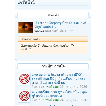
แชร์หน้านี้
แนะนำ
เรื่องเล่า "นักขุดกรุ"มือขลัง ขมังเวทย์
ที่สุดในแผ่นดิน
wanwi
ตอบ
วันนี้เมื่อ 10:22
Khamphee said:
↑
วัตถุมงคล ถือเป็น สิ่งมงคล สักการะอย่างหนึ่ง
แต่ ที่ เป็น…
กระทู้ที่น่าสนใจ
Live สด งานวันอาสาฬหบูชา ปฏิบัติ
ธรรมฝึกพุทธนิมิต เวียนเทียน สวดพระ
คาถาเงินล้าน ครั้งที่ ๖๔
โดย
ยะธาพุทโมนะ
29 กรกฎาคม 2026
ถอดบทเรียน 7 วัน สู่พระโสดาบัน | คุณ
ภูรินนท์ สรวงยานนท์
โดย
ยะธาพุทโมนะ
24 กรกฎาคม 2026