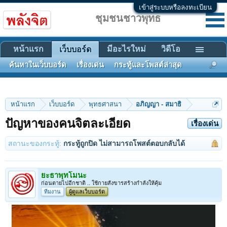
เข้าสู่ระบบหรือลงทะเบียน
ชุมชนชาวพุทธ
หน้าแรก
มีอะไรใหม่
วิดีโอ
เว็บบอร์ด
ค้นหาในเว็บบอร์ด
เรื่องเด่น
กระทู้และโพสต์ล่าสุด
หน้าแรก
เว็บบอร์ด
พุทธศาสนา
อภิญญา - สมาธิ
ปัญหาของคนจิตละเอียด
เรื่องเด่น
สถานะของกระทู้:
กระทู้ถูกปิด ไม่สามารถโพสต์ตอบกลับได้
ยะธาพุทโมนะ
ก่อนตายไปอีกชาติ .. ใช้กายสังขารสร้างกำลังให้คุ้ม
ทีมงาน
ผู้ดูแลเว็บบอร์ด