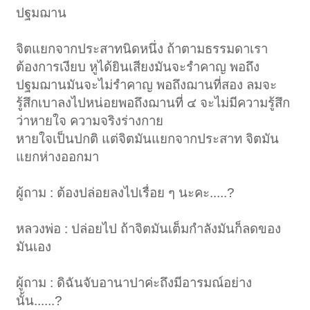
ปฐมฌาน
จิตแยกจากประสาทนิดหนึ่ง ถ้าตามธรรมดาเรา
ต้องการเงียบ หูได้ยินเสียงมันจะรำคาญ พอถึง
ปฐมฌานมันจะไม่รำคาญ พอถึงฌานที่สอง ลมจะ
รู้สึกเบาลงไปหน่อยพอถึงฌานที่ ๔ จะไม่มีความรู้สึก
ว่าหายใจ ความจริงร่างกาย
หายใจเป็นปกติ แต่จิตมันแยกจากประสาท จิตมัน
แยกห่างออกมา
ผู้ถาม : ต้องปล่อยลงไปเรื่อย ๆ นะคะ.....?
หลวงพ่อ : ปล่อยไป ถ้าจิตมันเต็มกำลังมันก็ลดของ
มันเอง
ผู้ถาม : ดิฉันจับอานาปาค่ะถึงมีอารมณ์อย่าง
นั้น......?