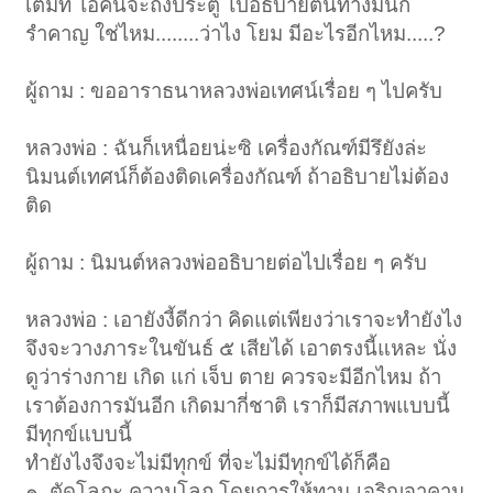
เต็มที่ ไอ้คนจะถึงประตู ไปอธิบายต้นทางมันก็
รำคาญ ใช่ไหม........ว่าไง โยม มีอะไรอีกไหม.....?
ผู้ถาม : ขออาราธนาหลวงพ่อเทศน์เรื่อย ๆ ไปครับ
หลวงพ่อ : ฉันก็เหนื่อยน่ะซิ เครื่องกัณฑ์มีรึยังล่ะ
นิมนต์เทศน์ก็ต้องติดเครื่องกัณฑ์ ถ้าอธิบายไม่ต้อง
ติด
ผู้ถาม : นิมนต์หลวงพ่ออธิบายต่อไปเรื่อย ๆ ครับ
หลวงพ่อ : เอายังงี้ดีกว่า คิดแต่เพียงว่าเราจะทำยังไง
จึงจะวางภาระในขันธ์ ๕ เสียได้ เอาตรงนี้แหละ นั่ง
ดูว่าร่างกาย เกิด แก่ เจ็บ ตาย ควรจะมีอีกไหม ถ้า
เราต้องการมันอีก เกิดมากี่ชาติ เราก็มีสภาพแบบนี้
มีทุกข์แบบนี้
ทำยังไงจึงจะไม่มีทุกข์ ที่จะไม่มีทุกข์ได้ก็คือ
๑. ตัดโลภะ ความโลภ โดยการให้ทาน เจริญจาคานุ