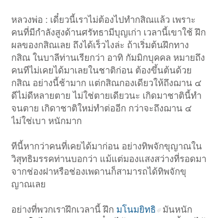
หลวงพ่อ : เดี๋ยวนี้เราไม่ต้องไปทำกสิณแล้ว เพราะ
คนที่มีกำลังสูงด้านศรัทธามีบุญเก่า เวลานี้เขาใช้ ฝึก
ผลของกสิณเลย ถึงได้เร็วไงล่ะ ถ้าเริ่มต้นฝึกทาง
กสิณ ในบาลีท่านเรียกว่า อาทิ กัมมิกบุคคล หมายถึง
คนทีไม่เคยได้มาเลยในชาติก่อน ต้องขึ้นต้นด้วย
กสิณ อย่างนี้ช้ามาก แต่กสิณกองเดียวให้ถึงฌาน ๔
ดีไม่ดีหลายตาย ไม่ใช่ตายเดียวนะ เกิดมาชาตินี้ทำ
จนตาย เกิดาชาติใหม่ทำต่ออีก กว่าจะถึงฌาน ๔
ไม่ใช่เบา หนักมาก
ทีนี้หากว่าคนที่เคยได้มาก่อน อย่างทิพจักขุญาณใน
วิสุทธิมรรคท่านบอกว่า แม้แต่มองแสงสว่างที่รอดมา
จากช่องฝาหรือช่องเพดานก็สามารถได้ทิพจักขุ
ญาณเลย
อย่างที่พวกเราฝึกเวลานี้ ฝึก
มโนมยิทธิ
มันหนัก