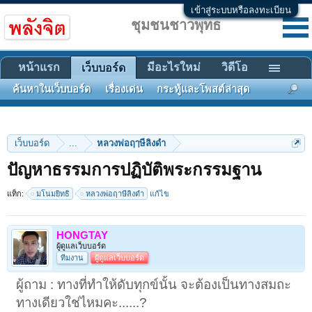
เข้าสู่ระบบหรือลงทะเบียน
ชุมชนชาวพุทธ
หน้าแรก
มีอะไรใหม่
วิดีโอ
เว็บบอร์ด
ค้นหาในเว็บบอร์ด
เรื่องเด่น
กระทู้และโพสต์ล่าสุด
เว็บบอร์ด
...
หลวงพ่อฤๅษีลิงดำ
ปัญหาธรรมการปฏิบัติพระกรรมฐาน
แท็ก:
มโนมยิทธิ
หลวงพ่อฤาษีลิงดำ
แก้ไข
HONGTAY
ผู้ดูแลเว็บบอร์ด
ทีมงาน
ผู้ดูแลเว็บบอร์ด
ผู้ถาม : ทางที่ทำให้ดับทุกข์นั้น จะต้องเป็นทางสมถะ
ทางเดียวใช่ไหมคะ......?