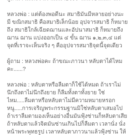
หลวงพ่อ : แต่ต้องพอดีนะ สมาธิมันมีหลายอย่างนะ
มี ขณิกสมาธิ คือสมาธิเล็กน้อย อุปจารสมาธิ ก็หมาย
ถึง สมาธิใกล้เฉียดฌานและอัปนาสมาธิ ก็หมายถึง
ฌาน ฌาน แบ่งออกเป็น ๔ ขั้น ฌาน ๑,๒,๓,๔ แต่
จุดที่เราจะเห็นจริง ๆ คืออุปจารสมาธิจุดนี้จุดเดียว
ผู้ถาม : หลวงพ่อคะ ถ้าขณะภาวนา หลับตาได้ไหม
คะ......?
หลวงพ่อ : หลับตาหรือลืมตาก็ใช้ได้หมด ถ้าเราไม่
นึกถึงตาไม่นึกถึงยาย ก็ลืมทั้งตาทั้งยาย ใช่
ไหม.....ลืมตาหรือหลับตาไม่มีความหมายหรอก
หนู.....การเจริญพระกรรมฐานมิใช่หลับตาเสมอไป
ถ้าเราลืมตามองเห็นอย่างอื่นมันฟุ้งซ่านก็หลับตาเสีย
ถ้าหลับตาแล้วจิตมันซ่านเกินไปก็ลืมตา เวลานั่ง นั่ง
หน้าพระพุทธรูป เวลาหลับตาภาวนาแล้วฟุ้งซ่าน ให้