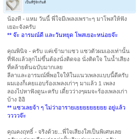
เป็นที่รู้จักกันดี
น้องที - แหม วันนี้ พี่ใจมีเพลงเพราะๆ มาโพสให้ฟัง
เยอะจังครับ
** จ๊ะ อารมณ์ดี และวันหยุด โพสเยอะหน่อยจ๊ะ
คุณพินิจ - ครับ แค่เข้ามาแซว แซวตัวผมเองเท่านั้น
ที่ฟังแล้วลุกไม่ขึ้นต้องนั่งติดจอ นั่งติดใจ ในน้ำเสียง
ที่คล้ายต้นฉบับมากเลย
ลีลาและอารมณ์พี่พอใจให้ในแนวเพลงแบบนี้ดีครับ
ผมเองก็เคยแอบร้องเพลงเก่าๆ มาแล้ว 1 เพลง
ลองไปหาฟังดูนะครับ เดี๋ยวว่างๆผมจะร้องเพลงเก่า
บ้าง อิอิ
** แซวเลยจ้า ๆ ไม่ว่าอารายเยยยยยยยยย อยู่แล้ว
ววววจ๊ะ
คุณคงฤทธิ์ - จริงด้วย...พี่ใจเสียงใสเป็นพิเศษเลย