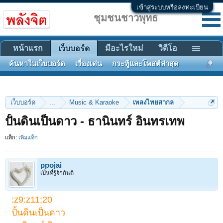
เข้าสู่ระบบหรือลงทะเบียน
ชุมชนชาวพุทธ
หน้าแรก
มีอะไรใหม่
วิดีโอ
เว็บบอร์ด
ค้นหาในเว็บบอร์ด
เรื่องเด่น
กระทู้และโพสต์ล่าสุด
เว็บบอร์ด
...
Music & Karaoke
เพลงไทยสากล
ปั้นดินเป็นดาว - ธานินทร์ อินทรเทพ
แท็ก:
เพิ่มแท็ก
ppojai
เป็นที่รู้จักกันดี
:z9:z11;20
ปั้นดินเป็นดาว