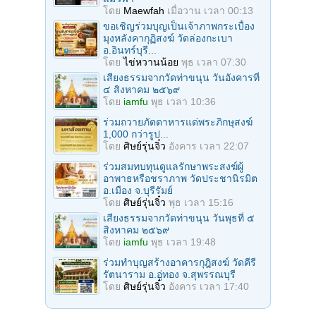
โดย
Maewfah
เมื่อวาน เวลา 00:13
ขอเชิญร่วมบุญเป็นเจ้าภาพกระเบื้อง
มุงหลังคากุฏิสงฆ์ วัดล่องกะเบา
อ.อินทร์บุรี...
โดย
ไข่หวานน้อย
พุธ เวลา 07:30
เสียงธรรมจากวัดท่าขนุน วันอังคารที่
๔ สิงหาคม ๒๕๖๙
โดย
iamfu
พุธ เวลา 10:36
ร่วมถวายภัตตาหารแด่พระภิกษุสงฆ์
1,000 กว่ารูป...
โดย
ศิษย์รุ่นจิ๋ว
อังคาร เวลา 22:07
ร่วมสมทบทุนดูแลรักษาพระสงฆ์ผู้
อาพาธหรือชราภาพ วัดประชานิรมิต
อ.เมือง จ.บุรีรัมย์
โดย
ศิษย์รุ่นจิ๋ว
พุธ เวลา 15:16
เสียงธรรมจากวัดท่าขนุน วันพุธที่ ๕
สิงหาคม ๒๕๖๙
โดย
iamfu
พุธ เวลา 19:48
ร่วมทำบุญสร้างอาคารกุฎิสงฆ์ วัดคีรี
รัตนาราม อ.อู่ทอง จ.สุพรรณบุรี
โดย
ศิษย์รุ่นจิ๋ว
อังคาร เวลา 17:40