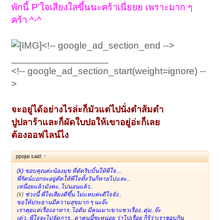
พักนี้ P'ใจเสียงใสขึ้นนะคร้าเนี่ยยย เพราะมาก ๆ
คร้า ^-^
<!-- google_ad_section_end -->
__________________
<!-- google_ad_section_start(weight=ignore) --
>
จะอยู่ได้อย่างไรล่ะก็มัวแต่ไปนั่งตำส้มตำ
ปูปลาร้าและก็ผัดใบปอให้เขาอยู่อ่ะก็เลย
ต้องออฟไลน์ไง
ppojai said:
↑
(k) ขอบคุณค่ะน้องมุข ที่ตัดริบบิ้นให้พี่ใจ ...
พี่รัตน์บอกจะอยู่ตัดให้พี่ใจทั้งวันก็หายไปและ...
เหนื่อยแล้วมังคะ..ไปนอนแล้ว..
(k)
ช่วงนี้ พี่ใจเสียงดีขึ้น ไม่แหบค่ะดีใจจัง..
ขอให้ประธานมีความสุขมาก ๆ นะจ๊ะ
เราคุยแต่เรื่องอาหาร..ไอติม มีคนเมาเขาแซวเรื่อง..ตุ่ม..จ๊ะ
เด่ว..พี่ใจจะไปจัดการ...ตาคนนี้ซะหน่อย ว่าไปเรื่อย ก็รู้ว่าเราชอบกิน