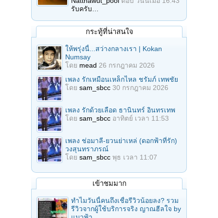
Natthawut_pool
ตอบ
วันนี้เมื่อ 16:43
รับครับ…
กระทู้ที่น่าสนใจ
ให้พรุ่งนี้...สว่างกลางเรา | Kokan
Numsay
โดย
mead
26 กรกฎาคม 2026
เพลง รักเหมือนเหล็กไหล ชรัมภ์ เทพชัย
โดย
sam_sbcc
30 กรกฎาคม 2026
เพลง รักด้วยเลือด ธานินทร์ อินทรเทพ
โดย
sam_sbcc
อาทิตย์ เวลา 11:53
เพลง ช่อมาลี-ยวนย่าเหล่ (ดอกฟ้าที่รัก)
วงสุนทราภรณ์
โดย
sam_sbcc
พุธ เวลา 11:07
เข้าชมมาก
ทำไมวันนี้คนถึงเชื่อรีวิวน้อยลง? รวม
รีวิวจากผู้ใช้บริการจริง ญาณฮีลใจ by
แมวฟ้า