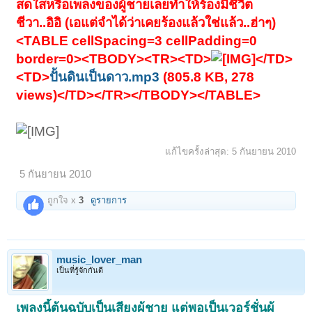
สดใสหรือเพลงของผู้ชายเลยทำให้ร้องมีชีวิต
ชีวา..อิอิ (เอแต่จำได้ว่าเคยร้องแล้วใช่แล้ว..ฮ่าๆ)
<TABLE cellSpacing=3 cellPadding=0
border=0><TBODY><TR><TD>
</TD>
<TD>
ปั้นดินเป็นดาว.mp3
(805.8 KB, 278
views)</TD></TR></TBODY></TABLE>
แก้ไขครั้งล่าสุด:
5 กันยายน 2010
5 กันยายน 2010
ถูกใจ x
3
ดูรายการ
music_lover_man
เป็นที่รู้จักกันดี
เพลงนี้ต้นฉบับเป็นเสียงผู้ชาย แต่พอเป็นเวอร์ชั่นผู้