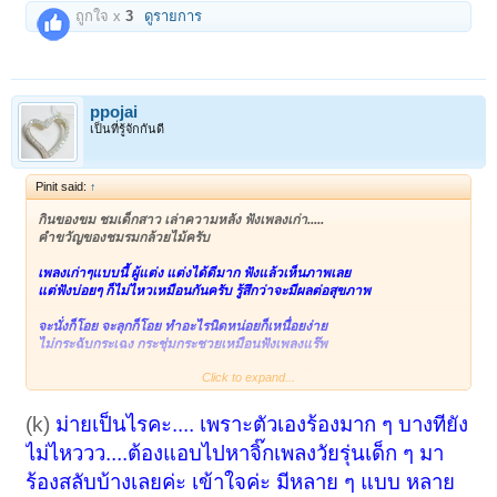
ถูกใจ x
3
ดูรายการ
ppojai
เป็นที่รู้จักกันดี
Pinit said:
↑
กินของขม ชมเด็กสาว เล่าความหลัง ฟังเพลงเก่า.....
คำขวัญของชมรมกล้วยไม้ครับ
เพลงเก่าๆแบบนี้ ผู้แต่ง แต่งได้ดีมาก ฟังแล้วเห็นภาพเลย
แต่ฟังบ่อยๆ ก็ไม่ไหวเหมือนกันครับ รู้สึกว่าจะมีผลต่อสุขภาพ
จะนั่งก็โอย จะลุกก็โอย ทำอะไรนิดหน่อยก็เหนื่อยง่าย
ไม่กระฉับกระเฉง กระชุ่มกระชวยเหมือนฟังเพลงแร๊พ
Click to expand...
ว่าแล้วไปฟังเพลงแร๊พของน้องมุขต่อดีก่า(แฟนขี้บ่น)<!--
google_ad_section_end --> 555 โย่ว ๆ
(k)
ม่ายเป็นไรคะ.... เพราะตัวเองร้องมาก ๆ บางทียัง
แซวเล่นนะ อิอิ
ไม่ไหววว....ต้องแอบไปหาจิ๊กเพลงวัยรุ่นเด็ก ๆ มา
ร้องสลับบ้างเลยค่ะ เข้าใจค่ะ มีหลาย ๆ แบบ หลาย