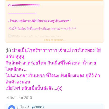
Cut!!!!!!!!!!!!!!!!!!!!!!!!!!!
-----------------------------
เจ้าแม่ เทพธิดานางฟ้าทั้งหลาย มะอยู่ อิอิ เสจมุข^-^
พักนี้ P'ใจเสียงใสขึ้นนะคร้าเนี่ยยย เพราะมาก ๆ คร้า ^-^
<!-- google_ad_section_end -->
Click to expand...
__________________
<!-- google_ad_section_start(weight=ignore) -->
(k)
ม่ายเป็นไรคร้าาาาาาาา
เจ้าแม่ กรรไกรทอง ใส่
จะอยู่ได้อย่างไรล่ะก็มัวแต่ไปนั่งตำส้มตำ
แว่น หุหุหุ
ปูปลาร้าและก็ผัดใบปอให้เขาอยู่อ่ะก็เลย
กินส้มตำอาหร่อยไหม กินเผื่อพี่ใจด้วยนะ น้ำลาย
ต้องออฟไลน์ไง
ไหลอีกละ...
ไม่ได้รับปากนะว่าจะอยู่ตัดทั้งวันอ่ะ เพราะว่าสายตาแย่กว่า
ไม่นอนกลางวันเหรอ พี่ใจนะ ฟังเสียงเพลง ดูทีวี ถ้า
เมื่อก่อนมากอยู่หน้าคอมมากๆจะมองไม่เห็นอ่ะขนาดใส่แว่น
ล้มตัวลงนอน
แล้วนะ ยากที่คนอย่างรัตน์จะยอมนอนกลางวัน ส่วนมากจะ
ไปเที่ยวซนตามป่าตามสวนอ่ะ รัตน์ก็ว่าน้องทีขี้เมาเหมือน
เมื่อไหร่ หลับเมื่อนั้นล่ะจ๊ะ...(k)
กันนะ หรือว่าพี่ใจจะเมาเสียเอง คริคริ
4 กันยายน 2010
ถูกใจ x
3
ดูรายการ