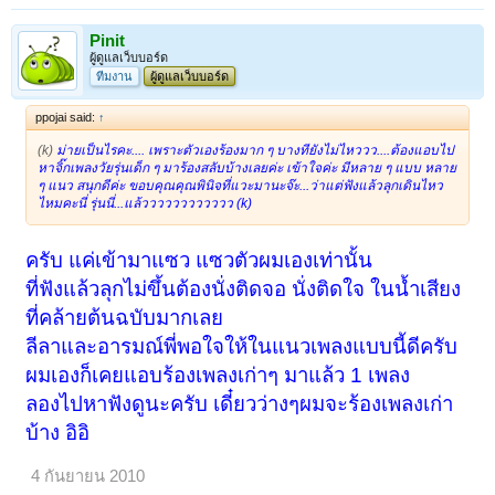
Pinit
ผู้ดูแลเว็บบอร์ด
ทีมงาน
ผู้ดูแลเว็บบอร์ด
ppojai said:
↑
(k)
ม่ายเป็นไรคะ.... เพราะตัวเองร้องมาก ๆ บางทียังไม่ไหววว....ต้องแอบไป
หาจิ๊กเพลงวัยรุ่นเด็ก ๆ มาร้องสลับบ้างเลยค่ะ เข้าใจค่ะ มีหลาย ๆ แบบ หลาย
ๆ แนว สนุกดีค่ะ ขอบคุณคุณพินิจที่แวะมานะจ๊ะ...ว่าแต่ฟังแล้วลุกเดินไหว
ไหมคะนี่ รุ่นนี่...แล้วววววววววววว (k)
ครับ แค่เข้ามาแซว แซวตัวผมเองเท่านั้น
ที่ฟังแล้วลุกไม่ขึ้นต้องนั่งติดจอ นั่งติดใจ ในน้ำเสียง
ที่คล้ายต้นฉบับมากเลย
ลีลาและอารมณ์พี่พอใจให้ในแนวเพลงแบบนี้ดีครับ
ผมเองก็เคยแอบร้องเพลงเก่าๆ มาแล้ว 1 เพลง
ลองไปหาฟังดูนะครับ เดี๋ยวว่างๆผมจะร้องเพลงเก่า
บ้าง อิอิ
4 กันยายน 2010