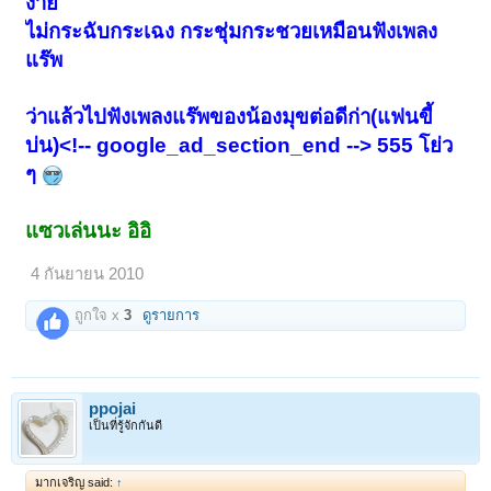
ง่าย
ไม่กระฉับกระเฉง กระชุ่มกระชวยเหมือนฟังเพลง
แร๊พ
ว่าแล้วไปฟังเพลงแร๊พของน้องมุขต่อดีก่า(แฟนขี้
บ่น)<!-- google_ad_section_end --> 555 โย่ว
ๆ
แซวเล่นนะ อิอิ
4 กันยายน 2010
ถูกใจ x
3
ดูรายการ
ppojai
เป็นที่รู้จักกันดี
มากเจริญ said:
↑