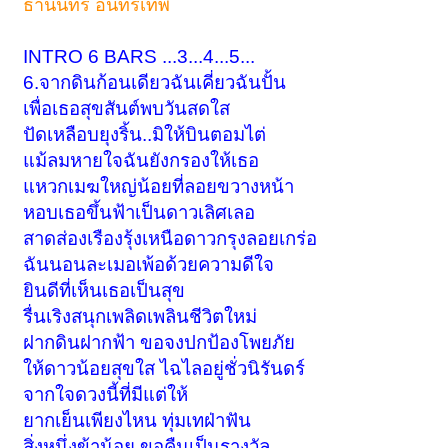
ธานินทร์ อินทรเทพ
INTRO 6 BARS ...3...4...5...
6.จากดินก้อนเดียวฉันเคี่ยวฉันปั้น
เพื่อเธอสุขสันต์พบวันสดใส
ปัดเหลือบยุงริ้น..มิให้บินตอมไต่
แม้ลมหายใจฉันยังกรองให้เธอ
แหวกเมฆใหญ่น้อยที่ลอยขวางหน้า
หอบเธอขึ้นฟ้าเป็นดาวเลิศเลอ
สาดส่องเรืองรุ้งเหนือดาวกรุงลอยเกร่อ
ฉันนอนละเมอเพ้อด้วยความดีใจ
ยินดีที่เห็นเธอเป็นสุข
รื่นเริงสนุกเพลิดเพลินชีวิตใหม่
ฝากดินฝากฟ้า ขอจงปกป้องโพยภัย
ให้ดาวน้อยสุขใส ไฉไลอยู่ชั่วนิรันดร์
จากใจดวงนี้ที่มีแต่ให้
ยากเย็นเพียงไหน ทุ่มเทฝ่าฟัน
สิ่งหนึ่งข้าน้อย ขอคืนเป็นรางวัล