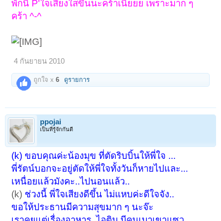
พักนี้ P'ใจเสียงใสขึ้นนะคร้าเนี่ยยย เพราะมาก ๆ
คร้า ^-^
4 กันยายน 2010
ถูกใจ x
6
ดูรายการ
ppojai
เป็นที่รู้จักกันดี
(k) ขอบคุณค่ะน้องมุข ที่ตัดริบบิ้นให้พี่ใจ ...
พี่รัตน์บอกจะอยู่ตัดให้พี่ใจทั้งวันก็หายไปและ...
เหนื่อยแล้วมังคะ..ไปนอนแล้ว..
(k)
ช่วงนี้ พี่ใจเสียงดีขึ้น ไม่แหบค่ะดีใจจัง..
ขอให้ประธานมีความสุขมาก ๆ นะจ๊ะ
เราคุยแต่เรื่องอาหาร..ไอติม มีคนเมาเขาแซว