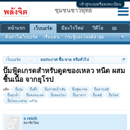
เข้าสู่ระบบหรือลงทะเบียน
ชุมชนชาวพุทธ
หน้าแรก
มีอะไรใหม่
วิดีโอ
เว็บบอร์ด
ค้นหาในเว็บบอร์ด
เรื่องเด่น
กระทู้และโพสต์ล่าสุด
เว็บบอร์ด
...
ลงประกาศ ซื้อ-ขาย หรือทั่วไป
ปั๊มฟู้ดเกรดสำหรับดูดของเหลว หนืด ผสม
ชื้นเนื้อ จากยุโรป
แท็ก:
ปั๊มจุ่ม
ปั๊มติ๊ก
ปั๊มบำบัดน้ำเสีย
ปั๊มฟู้ดเกรด
ปั๊มสารเคมี
ปั๊มสูบน้ำ
ปั๊มสแตนเลส
ปั๊มหอยโข่ง
ปั๊มอาหาร
ปั๊มเคมี
ปั๊มโดส
ปั๊มไดอะแฟรม
แก้ไข
s reich
สมาชิกใหม่