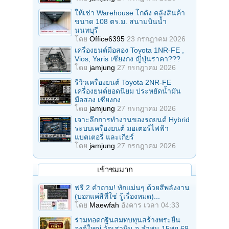
ให้เช่า Warehouse โกดัง คลังสินค้า
ขนาด 108 ตร.ม. สนามบินน้ำ
นนทบุรี
โดย
Office6395
23 กรกฎาคม 2026
เครื่องยนต์มือสอง Toyota 1NR-FE ,
Vios, Yaris เซียงกง ญี่ปุ่นราคา???
โดย
jamjung
27 กรกฎาคม 2026
รีวิวเครื่องยนต์ Toyota 2NR-FE
เครื่องยนต์ยอดนิยม ประหยัดน้ำมัน
มือสอง เซียงกง
โดย
jamjung
27 กรกฎาคม 2026
เจาะลึกการทำงานของรถยนต์ Hybrid
ระบบเครื่องยนต์ มอเตอร์ไฟฟ้า
แบตเตอรี่ และเกียร์
โดย
jamjung
27 กรกฎาคม 2026
เข้าชมมาก
ฟรี 2 คำถาม! ทักแม่นๆ ด้วยสีพลังงาน
(บอกแค่สีที่ใช่ รู้เรื่องหมด)...
โดย
Maewfah
อังคาร เวลา 04:33
ร่วมทอดกฐินสมทบทุนสร้างพระยืน
องค์ใหญ่ วัดเสาหิน จ.ลําพูน 15พย.69