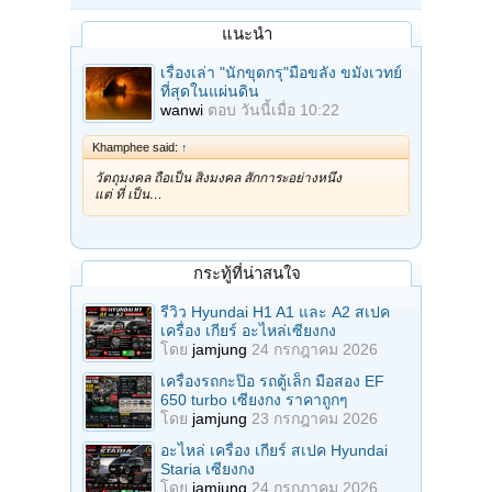
แนะนำ
เรื่องเล่า "นักขุดกรุ"มือขลัง ขมังเวทย์
ที่สุดในแผ่นดิน
wanwi
ตอบ
วันนี้เมื่อ 10:22
Khamphee said:
↑
วัตถุมงคล ถือเป็น สิ่งมงคล สักการะอย่างหนึ่ง
แต่ ที่ เป็น…
กระทู้ที่น่าสนใจ
รีวิว Hyundai H1 A1 และ A2 สเปค
เครื่อง เกียร์ อะไหล่เซียงกง
โดย
jamjung
24 กรกฎาคม 2026
เครื่องรถกะป๊อ รถตู้เล็ก มือสอง EF
650 turbo เซียงกง ราคาถูกๆ
โดย
jamjung
23 กรกฎาคม 2026
อะไหล่ เครื่อง เกียร์ สเปค Hyundai
Staria เซียงกง
โดย
jamjung
24 กรกฎาคม 2026