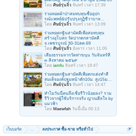
โดย
ศิษย์รุ่นจิ๋ว
จันทร์ เวลา 17:39
ร่วมทอดผ้าป่าสมทบทุนซื้ออุปก
รณ์เเพทย์&ปรับปรุงกุฏิชีวาบาล...
โดย
ศิษย์รุ่นจิ๋ว
จันทร์ เวลา 13:09
ร่วมทอดกฐินสามัคคีเพื่อสมทบทุน
สร้างอุโบสถ วัดปากตกสามัคคี
จ.เพชรบูรณ์ 30-31ตค.69
โดย
ศิษย์รุ่นจิ๋ว
อังคาร เวลา 11:05
เสียงธรรมจากวัดท่าขนุน วันจันทร์ที่
๓ สิงหาคม ๒๕๖๙
โดย
iamfu
จันทร์ เวลา 19:47
ร่วมทอดกฐินสามัคคีเพื่อตกแต่งทำสี
สมเด็จองค์ปฐมหน้าตัก10ม. สูง15ม....
โดย
ศิษย์รุ่นจิ๋ว
จันทร์ เวลา 14:47
ทำไมวันนี้คนถึงเชื่อรีวิวน้อยลง? รวม
รีวิวจากผู้ใช้บริการจริง ญาณฮีลใจ by
แมวฟ้า
โดย
Maewfah
วันนี้เมื่อ 00:13
เว็บบอร์ด
...
ลงประกาศ ซื้อ-ขาย หรือทั่วไป