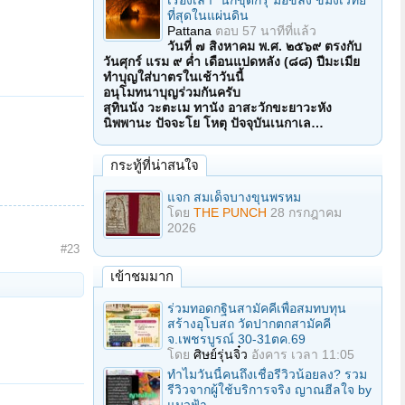
เรื่องเล่า "นักขุดกรุ"มือขลัง ขมังเวทย์
ที่สุดในแผ่นดิน
Pattana
ตอบ
57 นาทีที่แล้ว
วันที่ ๗ สิงหาคม พ.ศ. ๒๕๖๙ ตรงกับ
วันศุกร์ แรม ๙ ค่ำ เดือนแปดหลัง (๘๘) ปีมะเมีย
ทำบุญใส่บาตรในเช้าวันนี้
อนุโมทนาบุญร่วมกันครับ
สุทินนัง วะตะเม ทานัง อาสะวักขะยาวะหัง
นิพพานะ ปัจจะโย โหตุ ปัจจุบันเนกาเล…
กระทู้ที่น่าสนใจ
แจก สมเด็จบางขุนพรหม
โดย
THE PUNCH
28 กรกฎาคม
2026
#23
เข้าชมมาก
ร่วมทอดกฐินสามัคคีเพื่อสมทบทุน
สร้างอุโบสถ วัดปากตกสามัคคี
จ.เพชรบูรณ์ 30-31ตค.69
โดย
ศิษย์รุ่นจิ๋ว
อังคาร เวลา 11:05
ทำไมวันนี้คนถึงเชื่อรีวิวน้อยลง? รวม
รีวิวจากผู้ใช้บริการจริง ญาณฮีลใจ by