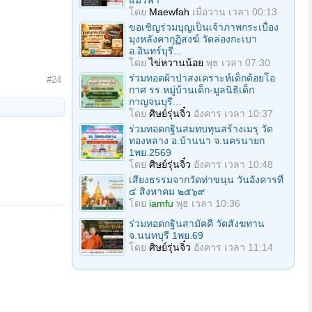
แมวฟ้า
โดย
Maewfah
เมื่อวาน เวลา 00:13
ขอเชิญร่วมบุญเป็นเจ้าภาพกระเบื้อง
มุงหลังคากุฏิสงฆ์ วัดล่องกะเบา
อ.อินทร์บุรี...
โดย
ไข่หวานน้อย
พุธ เวลา 07:30
ร่วมทอดผ้าป่าสงเคราะห์เด็กด้อยโอ
#24
กาศ รร.หมู่บ้านเด็ก-มูลนิธิเด็ก
กาญจนบุรี...
โดย
ศิษย์รุ่นจิ๋ว
อังคาร เวลา 10:37
ร่วมทอดกฐินสมทบทุนสร้างเมรุ วัด
ทองหลาง อ.บ้านนา จ.นครนายก
1พย.2569
โดย
ศิษย์รุ่นจิ๋ว
อังคาร เวลา 10:48
เสียงธรรมจากวัดท่าขนุน วันอังคารที่
๔ สิงหาคม ๒๕๖๙
โดย
iamfu
พุธ เวลา 10:36
ร่วมทอดกฐินสามัคคี วัดสังฆทาน
จ.นนทบุรี 1พย.69
โดย
ศิษย์รุ่นจิ๋ว
อังคาร เวลา 11:14