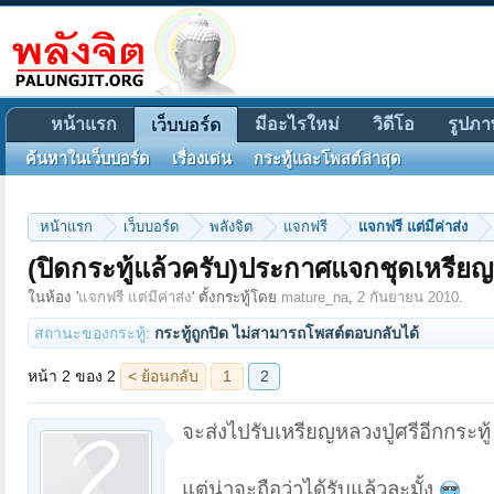
หน้าแรก
มีอะไรใหม่
วิดีโอ
รูปภา
เว็บบอร์ด
ค้นหาในเว็บบอร์ด
เรื่องเด่น
กระทู้และโพสต์ล่าสุด
หน้าแรก
เว็บบอร์ด
พลังจิต
แจกฟรี
แจกฟรี แต่มีค่าส่ง
(ปิดกระทู้แล้วครับ)ประกาศแจกชุดเหรีย
หน้า 2 ของ 2
< ย้อนกลับ
1
2
ในห้อง '
แจกฟรี แต่มีค่าส่ง
' ตั้งกระทู้โดย
mature_na
,
2 กันยายน 2010
.
สถานะของกระทู้:
กระทู้ถูกปิด ไม่สามารถโพสต์ตอบกลับได้
จะส่งไปรับเหรียญหลวงปู่ศรีอีกกระทู้ แ
แต่น่าจะถือว่าได้รับแล้วละมั้ง