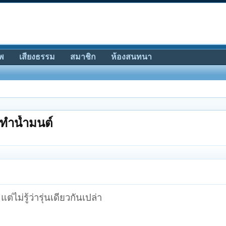
พ
เสียงธรรม
สมาชิก
ห้องสนทนา
ญทำน้ำมนต์
ต่ไม่รู้ว่ารุ่นเดียวกันเปล่า