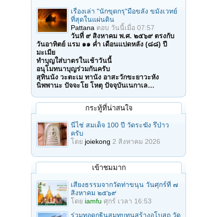
เรื่องเล่า "นักขุดกรุ"มือขลัง ขมังเวทย์
ที่สุดในแผ่นดิน
Pattana
ตอบ
วันนี้เมื่อ 07:57
วันที่ ๙ สิงหาคม พ.ศ. ๒๕๖๙ ตรงกับ
วันอาทิตย์ แรม ๑๑ ค่ำ เดือนแปดหลัง (๘๘) ปี
มะเมีย
ทำบุญใส่บาตรในเช้าวันนี้
อนุโมทนาบุญร่วมกันครับ
สุทินนัง วะตะเม ทานัง อาสะวักขะยาวะหัง
นิพพานะ ปัจจะโย โหตุ ปัจจุบันเนกาเล…
กระทู้ที่น่าสนใจ
นี่ไช่ สมเด็จ 100 ปี วัดระฆัง รึป่าว
ครับ
โดย
joiekong
2 สิงหาคม 2026
เข้าชมมาก
เสียงธรรมจากวัดท่าขนุน วันศุกร์ที่ ๗
สิงหาคม ๒๕๖๙
โดย
iamfu
ศุกร์ เวลา 16:53
ร่วมทอดกฐินสมทบทุนสร้างอุโบสถ วัด