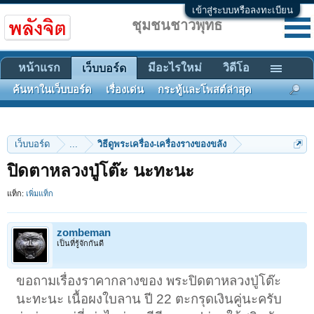
เข้าสู่ระบบหรือลงทะเบียน
ชุมชนชาวพุทธ
หน้าแรก
มีอะไรใหม่
วิดีโอ
เว็บบอร์ด
ค้นหาในเว็บบอร์ด
เรื่องเด่น
กระทู้และโพสต์ล่าสุด
เว็บบอร์ด
...
วิธีดูพระเครื่อง-เครื่องรางของขลัง
ปิดตาหลวงปู่โต๊ะ นะทะนะ
แท็ก:
เพิ่มแท็ก
zombeman
เป็นที่รู้จักกันดี
ขอถามเรื่องราคากลางของ พระปิดตาหลวงปู่โต๊ะ
นะทะนะ เนื้อผงใบลาน ปี 22 ตะกรุดเงินคู่นะครับ