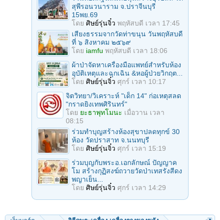
สุพีรอนวนาราม จ.ปราจีนบุรี
15พย.69
โดย
ศิษย์รุ่นจิ๋ว
พฤหัสบดี เวลา 17:45
เสียงธรรมจากวัดท่าขนุน วันพฤหัสบดี
ที่ ๖ สิงหาคม ๒๕๖๙
โดย
iamfu
พฤหัสบดี เวลา 18:06
ผ้าป่าจัดหาเครื่องมือแพทย์สำหรับห้อง
อุบัติเหตุและฉุกเฉิน &หอผู้ป่วยวิกฤต...
โดย
ศิษย์รุ่นจิ๋ว
ศุกร์ เวลา 10:17
จิตวิทยา/วิเคราะห์ "เด็ก 14" ก่อเหตุสลด
"กราดยิงเทพศิรินทร์"
โดย
ยะธาพุทโมนะ
เมื่อวาน เวลา
08:15
ร่วมทําบุญสร้างห้องสุขาปลดทุกข์ 30
ห้อง วัดปราสาท จ.นนทบุรี
โดย
ศิษย์รุ่นจิ๋ว
ศุกร์ เวลา 15:19
ร่วมบุญกับพระอ.เอกลักษณ์ ปัญญาค
โม สร้างกุฏิสงฆ์ถวายวัดป่าเทสรังสีดง
พญาเย็น...
โดย
ศิษย์รุ่นจิ๋ว
ศุกร์ เวลา 14:29