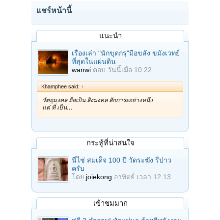
แชร์หน้านี้
แนะนำ
เรื่องเล่า "นักขุดกรุ"มือขลัง ขมังเวทย์
ที่สุดในแผ่นดิน
wanwi
ตอบ
วันนี้เมื่อ 10:22
Khamphee said:
↑
วัตถุมงคล ถือเป็น สิ่งมงคล สักการะอย่างหนึ่ง
แต่ ที่ เป็น…
กระทู้ที่น่าสนใจ
นี่ไช่ สมเด็จ 100 ปี วัดระฆัง รึป่าว
ครับ
โดย
joiekong
อาทิตย์ เวลา 12:13
เข้าชมมาก