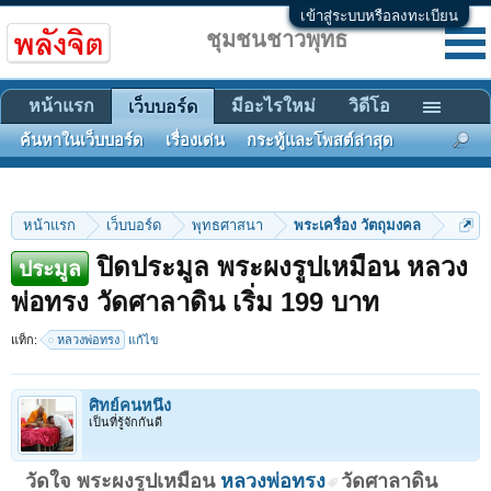
เข้าสู่ระบบหรือลงทะเบียน
ชุมชนชาวพุทธ
หน้าแรก
มีอะไรใหม่
วิดีโอ
เว็บบอร์ด
ค้นหาในเว็บบอร์ด
เรื่องเด่น
กระทู้และโพสต์ล่าสุด
หน้าแรก
เว็บบอร์ด
พุทธศาสนา
พระเครื่อง วัตถุมงคล
ปิดประมูล พระผงรูปเหมือน หลวง
ประมูล
พ่อทรง วัดศาลาดิน เริ่ม 199 บาท
แท็ก:
หลวงพ่อทรง
แก้ไข
ศิทย์คนหนึ่ง
เป็นที่รู้จักกันดี
วัดใจ พระผงรูปเหมือน
หลวงพ่อทรง
วัดศาลาดิน