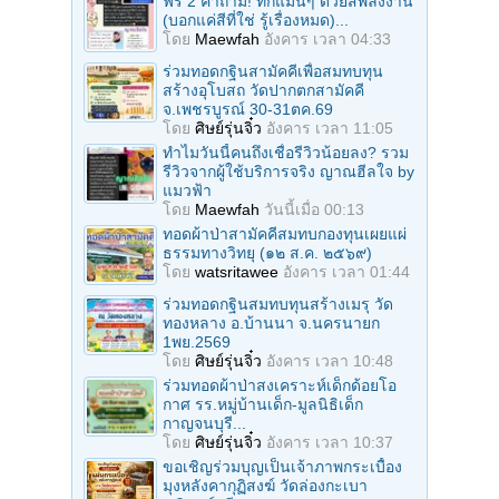
ฟรี 2 คำถาม! ทักแม่นๆ ด้วยสีพลังงาน
(บอกแค่สีที่ใช่ รู้เรื่องหมด)...
โดย
Maewfah
อังคาร เวลา 04:33
ร่วมทอดกฐินสามัคคีเพื่อสมทบทุน
สร้างอุโบสถ วัดปากตกสามัคคี
จ.เพชรบูรณ์ 30-31ตค.69
โดย
ศิษย์รุ่นจิ๋ว
อังคาร เวลา 11:05
ทำไมวันนี้คนถึงเชื่อรีวิวน้อยลง? รวม
รีวิวจากผู้ใช้บริการจริง ญาณฮีลใจ by
แมวฟ้า
โดย
Maewfah
วันนี้เมื่อ 00:13
ทอดผ้าป่าสามัคคีสมทบกองทุนเผยแผ่
ธรรมทางวิทยุ (๑๒ ส.ค. ๒๕๖๙)
โดย
watsritawee
อังคาร เวลา 01:44
ร่วมทอดกฐินสมทบทุนสร้างเมรุ วัด
ทองหลาง อ.บ้านนา จ.นครนายก
1พย.2569
โดย
ศิษย์รุ่นจิ๋ว
อังคาร เวลา 10:48
ร่วมทอดผ้าป่าสงเคราะห์เด็กด้อยโอ
กาศ รร.หมู่บ้านเด็ก-มูลนิธิเด็ก
กาญจนบุรี...
โดย
ศิษย์รุ่นจิ๋ว
อังคาร เวลา 10:37
ขอเชิญร่วมบุญเป็นเจ้าภาพกระเบื้อง
มุงหลังคากุฏิสงฆ์ วัดล่องกะเบา