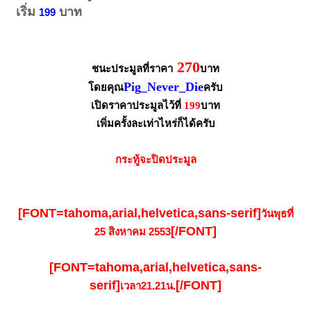
เริ่ม
บาท
199
270
ชนะประมูลที่ราคา
บาท
Pig_Never_Die
โดยคุณ
ครับ
เปิดราคาประมูลไว้ที่
199
บาท
เพิ่มครั้งละเท่าไหร่ก็ได้ครับ
กระทู้จะปิดประมูล
[FONT=tahoma,arial,helvetica,sans-serif]
วันพุธที่
[/FONT]
25 สิงหาคม 2553
[FONT=tahoma,arial,helvetica,sans-
serif]
[/FONT]
เวลา21.21น.