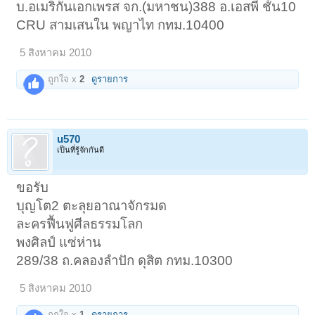
บ.อเมริกันเอกเพรส จก.(มหาชน)388 อ.เอสพี ชั้น10
CRU สามเสนใน พญาไท กทม.10400
5 สิงหาคม 2010
ถูกใจ x
2
ดูรายการ
u570
เป็นที่รู้จักกันดี
ขอรับ
บุญโต2 ตะลุยอาณาจักรมด
ละครฟื้นฟูศีลธรรมโลก
พงศิลป์ แซ่ห่าน
289/38 ถ.คลองลำปัก ดุสิต กทม.10300
5 สิงหาคม 2010
ถูกใจ x
1
ดูรายการ