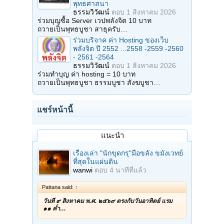
พุทธศาสนา
ธรรมวิวัฒน์
ตอบ
1 สิงหาคม 2026
ร่วมบุญซื้อ Server เวปพลังจิต 10 บาท
ถวายเป็นพุทธบูชา สาธุครับ…
ร่วมบริจาค ค่า Hosting ของเว็บ
พลังจิต ปี 2552 ...2558 -2559 -2560
- 2561 -2564
ธรรมวิวัฒน์
ตอบ
1 สิงหาคม 2026
ร่วมทำบุญ ค่า hosting = 10 บาท
ถวายเป็นพุทธบูชา ธรรมบูชา สังฆบูชา…
แชร์หน้านี้
แนะนำ
เรื่องเล่า "นักขุดกรุ"มือขลัง ขมังเวทย์
ที่สุดในแผ่นดิน
wanwi
ตอบ
4 นาทีที่แล้ว
Pattana said:
↑
วันที่ ๙ สิงหาคม พ.ศ. ๒๕๖๙ ตรงกับวันอาทิตย์ แรม
๑๑ ค่ำ…