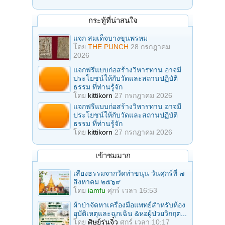
กระทู้ที่น่าสนใจ
แจก สมเด็จบางขุนพรหม
โดย
THE PUNCH
28 กรกฎาคม
2026
แจกฟรีแบบก่อสร้างวิหารทาน อาจมี
ประโยชน์ให้กับวัดและสถานปฏิบัติ
ธรรม ที่ท่านรู้จัก
โดย
kittikorn
27 กรกฎาคม 2026
แจกฟรีแบบก่อสร้างวิหารทาน อาจมี
ประโยชน์ให้กับวัดและสถานปฏิบัติ
ธรรม ที่ท่านรู้จัก
โดย
kittikorn
27 กรกฎาคม 2026
เข้าชมมาก
เสียงธรรมจากวัดท่าขนุน วันศุกร์ที่ ๗
สิงหาคม ๒๕๖๙
โดย
iamfu
ศุกร์ เวลา 16:53
ผ้าป่าจัดหาเครื่องมือแพทย์สำหรับห้อง
อุบัติเหตุและฉุกเฉิน &หอผู้ป่วยวิกฤต...
โดย
ศิษย์รุ่นจิ๋ว
ศุกร์ เวลา 10:17