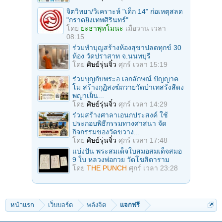
จิตวิทยา/วิเคราะห์ "เด็ก 14" ก่อเหตุสลด
"กราดยิงเทพศิรินทร์"
โดย
ยะธาพุทโมนะ
เมื่อวาน เวลา
08:15
ร่วมทําบุญสร้างห้องสุขาปลดทุกข์ 30
ห้อง วัดปราสาท จ.นนทบุรี
โดย
ศิษย์รุ่นจิ๋ว
ศุกร์ เวลา 15:19
ร่วมบุญกับพระอ.เอกลักษณ์ ปัญญาค
โม สร้างกุฏิสงฆ์ถวายวัดป่าเทสรังสีดง
พญาเย็น...
โดย
ศิษย์รุ่นจิ๋ว
ศุกร์ เวลา 14:29
ร่วมสร้างศาลาเอนกประสงค์ ใช้
ประกอบพิธีกรรมทางศาสนา จัด
กิจกรรมของวัดขวาง...
โดย
ศิษย์รุ่นจิ๋ว
ศุกร์ เวลา 17:48
แบ่งปัน พระสมเด็จใบสมอสมเด็จสมอ
9 ใบ หลวงพ่อกวย วัดโฆสิตาราม
โดย
THE PUNCH
ศุกร์ เวลา 23:28
หน้าแรก
เว็บบอร์ด
พลังจิต
แจกฟรี