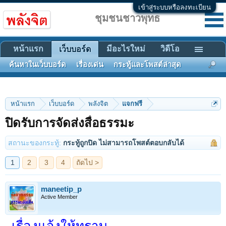
เข้าสู่ระบบหรือลงทะเบียน
ชุมชนชาวพุทธ
หน้าแรก
มีอะไรใหม่
วิดีโอ
เว็บบอร์ด
ค้นหาในเว็บบอร์ด
เรื่องเด่น
กระทู้และโพสต์ล่าสุด
หน้าแรก
เว็บบอร์ด
พลังจิต
แจกฟรี
1
2
3
4
ถัดไป >
ปิดรับการจัดส่งสื่อธรรมะ
สถานะของกระทู้:
กระทู้ถูกปิด ไม่สามารถโพสต์ตอบกลับได้
maneetip_p
Active Member