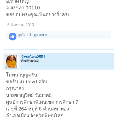
อ.หาดใหญ่
จ.สงขลา 90110
ขอขอบพระคุณเป็นอย่างยิ่งครับ
5 สิงหาคม 2010
ถูกใจ x
3
ดูรายการ
วังชะโอน2551
เป็นที่รู้จักกันดี
โมทนาบุญครับ
ขอรับ แบบdvd ครับ
กรุณาส่ง
นายชาญวิทย์ รังมาตย์
ศูนย์การศึกษาพิเศษเขตการศึกษา 7
เลขที่ 264 หมู่ที่ 8 ตำบลท่าทอง
อำเภอเมือง จังหวัดพิษณุโลก