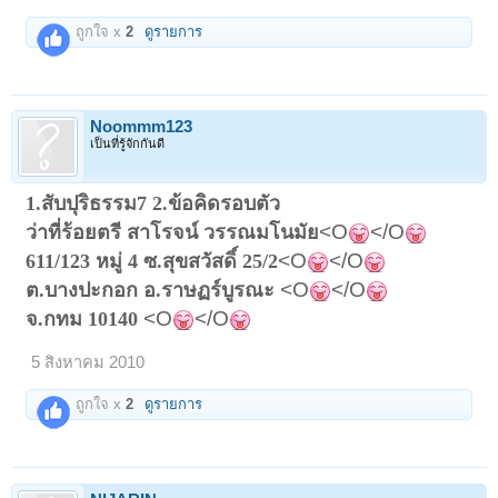
ถูกใจ x
2
ดูรายการ
Noommm123
เป็นที่รู้จักกันดี
1.สับปุริธรรม7 2.ข้อคิดรอบตัว
<O
</O
ว่าที่ร้อยตรี สาโรจน์ วรรณมโนมัย
<O
</O
611/123 หมู่ 4 ซ.สุขสวัสดิ์ 25/2
<O
</O
ต.บางปะกอก อ.ราษฏร์บูรณะ
<O
</O
จ.กทม 10140
5 สิงหาคม 2010
ถูกใจ x
2
ดูรายการ