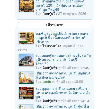
ร่วมทําบุญหล่อพระประธานคู่แฝด
หน้าตัก120น. วัดชัยชนะ อ.เมือง
จ.ลำพูน 7พย.69
โดย
ศิษย์รุ่นจิ๋ว
27 กรกฎาคม 2026
เข้าชมมาก
ขอเชิญร่วมบุญเป็นเจ้าภาพถวายพระ
อุปคุต 9 นิ้ว เนื้อทองเหลือง วัดปงค์
เชียงราย
โดย
ไข่หวานน้อย
พฤหัสบดี เวลา
08:23
ร่วมทอดกฐินสมทบทุนสร้างอุโบสถ วัด
สุพีรอนวนาราม จ.ปราจีนบุรี
15พย.69
โดย
ศิษย์รุ่นจิ๋ว
พฤหัสบดี เวลา 17:45
เสียงธรรมจากวัดท่าขนุน วันพฤหัสบดี
ที่ ๖ สิงหาคม ๒๕๖๙
โดย
iamfu
พฤหัสบดี เวลา 18:06
ร่วมบุญถวายค่ารักษาและยา เพื่อสง
เคราะพระสงฆ์อาพาธ วัดต้นปัน จ.ลํา
พูน
โดย
ศิษย์รุ่นจิ๋ว
พฤหัสบดี เวลา 14:14
เสียงธรรมจากวัดท่าขนุน วันศุกร์ที่ ๗