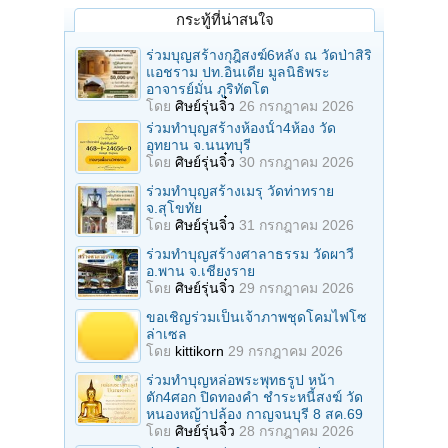
กระทู้ที่น่าสนใจ
ร่วมบุญสร้างกุฎิสงฆ์6หลัง ณ วัดป่าสิริ
แอชราม ปท.อินเดีย มูลนิธิพระ
อาจารย์มั่น ภูริทัตโต
โดย
ศิษย์รุ่นจิ๋ว
26 กรกฎาคม 2026
ร่วมทําบุญสร้างห้องนั้า4ห้อง วัด
อุทยาน จ.นนทบุรี
โดย
ศิษย์รุ่นจิ๋ว
30 กรกฎาคม 2026
ร่วมทําบุญสร้างเมรุ วัดท่าทราย
จ.สุโขทัย
โดย
ศิษย์รุ่นจิ๋ว
31 กรกฎาคม 2026
ร่วมทําบุญสร้างศาลาธรรม วัดผาวี
อ.พาน จ.เชียงราย
โดย
ศิษย์รุ่นจิ๋ว
29 กรกฎาคม 2026
ขอเชิญร่วมเป็นเจ้าภาพชุดโคมไฟโซ
ล่าเซล
โดย
kittikorn
29 กรกฎาคม 2026
ร่วมทําบุญหล่อพระพุทธรูป หน้า
ตัก4ศอก ปิดทองคํา ชําระหนี้สงฆ์ วัด
หนองหญ้าปล้อง กาญจนบุรี 8 สค.69
โดย
ศิษย์รุ่นจิ๋ว
28 กรกฎาคม 2026