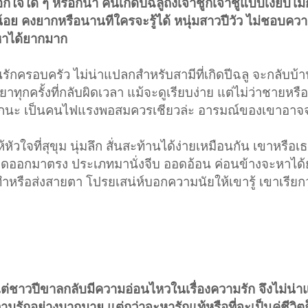
นอกใจใด ๆ หรอกน่า คนเกิดปีฉลูถึงเจ้าชู้ก็เจ้าชู้แบบเงียบไ
น้อย คงยากหรือนานทีใครจะรู้ได้ หนุ่มสาวปีวัว ไม่ชอบค
้หาได้ยากมาก
นรักครอบครัว ไม่น่าแปลกสำหรับสามีที่เกิดปีฉลู จะกลับบ
าทุกครั้งที่กลับผิดเวลา แม้จะดูเรียบง่าย แต่ไม่ว่าชายหรือ
อกนะ เป็นคนไฟแรงพอสมควรเชียวล่ะ อารมณ์ของเขาอาจจ
้หัวใจที่สุขุม นุ่มลึก สั่นสะท้านได้ง่ายเหมือนกัน เขาหรือ
พูดออกมาตรง ประเภทมานั่งจีบ ออดอ้อน ค่อนข้างจะหาได้
ือส่งสายตา โปรยเสน่ห์บอกความนัยให้เขารู้ เขาเรียกว่า
ว แต่ชาวปีขาลกลับมีความอ่อนไหวในเรื่องความรัก จึงไม่น่า
รักอย่างมากมาย แต่กว่าจะหารักแท้หรือที่จะเป็นคู่ชีวิตก