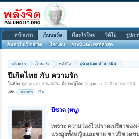
หน้าแรก
มีอะไรใหม่
วิดีโอ
รูปภา
เว็บบอร์ด
ค้นหาในเว็บบอร์ด
เรื่องเด่น
กระทู้และโพสต์ล่าสุด
หน้าแรก
เว็บบอร์ด
พลังจิต
ดูดวง และ ทำนายฝัน
ปีเกิดไทย กับ ความรัก
ในห้อง '
ดูดวง และ ทำนายฝัน
' ตั้งกระทู้โดย
Nagaman
,
24 สิงหาคม 2010
.
แท็ก:
ความรัก
แก้ไข
ปีชวด (หนู)
เพราะ ความว่องไวปราดเปรียวของเจ
แรงสูงทั้งหญิงและชาย ชาวปีชวดขนา