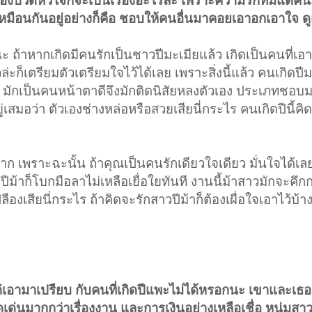
องปวดหัวใจก็จะเป็นเรื่องอะไรล่ะ เพราะความรักที่มีแต่ค
่เหมือนกันอยู่อย่างก็คือ ชอบให้คนอื่นมาคอยเอาอกเอาใจ ด
กนะ ถ้าหากเกิดมีคนรักเป็นชาวปีมะเมียแล้ว เกิดเป็นคนที่เอ
ก็เตรียมตัวเตรียมใจไว้ได้เลย เพราะสิ่งนี้แล้ว คนเกิดปีม
้า มักเป็นคนหน้าตาดีจึงมักติดนิสัยหลงตัวเอง ประเภทชอ
สมอว่า ตัวเองช่างหล่อหรือสวยเสียนี่กระไร คนเกิดปีนี้คิด
 เพราะฉะนั้น ถ้าคุณเป็นคนรักเดียวใจเดียว มั่นใจได้เลย
ีม้าก็โบกมือลาไม่เหลือเยื่อใยทันที งานนี้ม้าสาวมักจะคึกก
งเสียนี่กระไร ถ้าคิดจะรักสาวปีม้าก็ต้องเผื่อใจเอาไว้บ้า
 แต่เอามาเปรียบ กับคนที่เกิดปีแพะไม่ได้หรอกนะ เขาและเธอ
ด่นมากกว่าเรื่องงาน และการเงินอย่างเหลือเชื่อ หนุ่มสาวที่