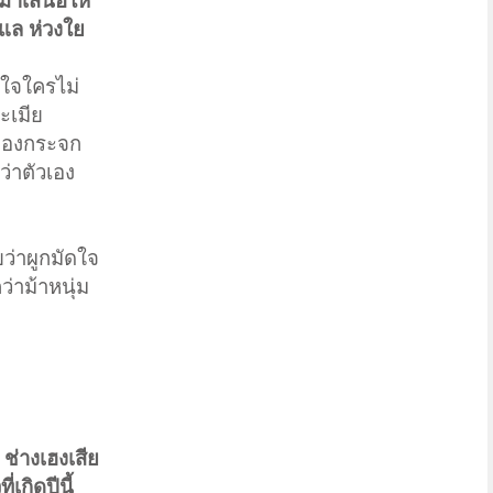
นมาเสนอให้
ูแล ห่วงใย
าใจใครไม่
ะเมีย
บมองกระจก
ว่าตัวเอง
ว่าผูกมัดใจ
ว่าม้าหนุ่ม
ง
 ช่างเฮงเสีย
เกิดปีนี้