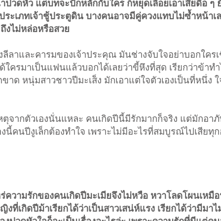
น่าปวดหัว แต่บทจะปักหลักกับใคร ก็หยุดเลื้อยเอาเสียดื้อ ๆ 
ประเภทเจ้าชู้ประตูดิน บางคนอาจมีคู่ควงแทบไม่ซ้ำหน้าเล
ถึงไม่หล่อหรือสวย
ทั้งลีลาและคารมของเจ้าประคุณ มันช่างจับใจอย่าบอกใครเ
ได้ใครมาเป็นแฟนแล้วบอกได้เลยว่าขี้หึงที่สุด เรียกว่าข้าทำ
็ดขาด หนุ่มสาวชาวปีมะเส็ง มักเอาแต่ใจตัวเองเป็นที่หนึ่ง ใ
ุจากตัวเองนั่นแหละ คนเกิดปีนี้มีรักมากก็จริง แต่มักอาภัพค
ื่องนี้คนปีงูเล็กต้องทำใจ เพราะไม่มีอะไรที่สมบูรณ์ไปเสียท
่าไหร่ความรักของคนเกิดปีมะเมียจึงไม่หวือ หวาโลดโผนเหมื
งที่เกิดปีม้าเรียกได้ว่าเป็นสาวเสน่ห์แรง เรียกได้ว่ามีมาไ