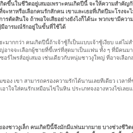
กิดขึ้นในชีวิตอยู่เสมอเพราะคนเกิดปีนี้ จะให้ความสำคัญกั
ารที่จะหาหรือเลือกคนรักสักคน เขาและเธอที่เกิดปีมะโรงจะ
รตัดสินใจ ถ้าพอใจเสียอย่างยังไงก็ได้นะ พวกเขามีคว
อารมณ์รักอยู่ในขั้นที่ใช้ได้
มากกว่า คนเกิดปีนี้ถ้าเจ้าชู้ก็เป็นแบบเจ้าชู้เงียบ แต่ไม่
่อาจจะเลือกผู้ชายที่ขี้เหร่ที่สุดมาเป็นแฟน ทั้ง ๆ ที่มีคนม
ซอร์ไพรส์อยู่เสมอ เช่นเดียวกับหนุ่มชาวงูใหญ่ ที่อาจเลือก
กรรมของ เขา สามารถครองความรักได้นานเลยทีเดียว เวลาที่
ลเอาใจใส่คนรักเหมือนไข่ในหิน ประเภทจงอางหวงไข่เลย
งชาวงูเล็ก คนเกิดปีนี้จึงมักมีแฟนมากมาย บางช่วงชีวิต