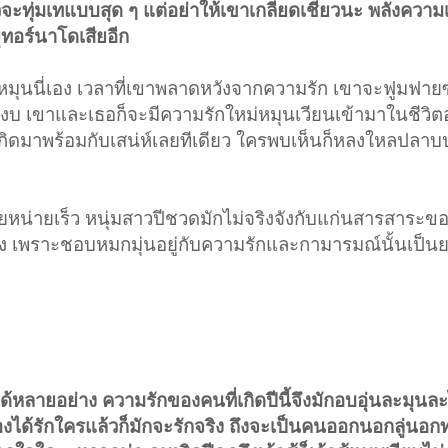
้วจะทุ่มเทแบบสุด ๆ แต่อย่าให้เขาเกลียดเชียวนะ พลังควา
ุทอร์นาโดเสียอีก
ุหมุนนี่เอง เวลาที่เขาพลาดหวังจากความรัก เขาจะฟูมฟา
ลมสงบ เขาและเธอก็จะมีความรักใหม่หมุนเวียนเข้ามาในชีวิต
าเกิดมาพร้อมกับเสน่ห์เลยทีเดียว ใครพบเห็นก็หลงใหลปลาบป
ายหน่ายเร็ว หนุ่มสาวปีชวดมักไม่จริงจังกับแก่นสารสาระขอ
คง เพราะชอบหมกมุ่นอยู่กับความรักและกามารมณ์นั้นเป็น
รได้หลายอย่าง ความรักของคนที่เกิดปีนี้จึงมักอบอุ่นละมุน
ลองได้รักใครแล้วก็มักจะรักจริง ถึงจะเป็นคนออกนอกลู่นอกท