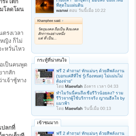
เรื่องเล่า "นักขุดกรุ"มือขลัง ขมังเวทย์
ม่กระโตก
ที่สุดในแผ่นดิน
วามโลดโผน
wanwi
ตอบ
วันนี้เมื่อ 10:22
Khamphee said:
↑
วัตถุมงคล ถือเป็น สิ่งมงคล
้านตรงเวลา
สักการะอย่างหนึ่ง
แต่ ที่ เป็น…
หญิง ก็ไม่
ะหวั่นไหว
กระทู้ที่น่าสนใจ
เธอเป็นคนพูด
ฟรี 2 คำถาม! ทักแม่นๆ ด้วยสีพลังงาน
ยากสัก
(บอกแค่สีที่ใช่ รู้เรื่องหมด) ไม่แม่นไม่
เจ้าชู้ทาง
ต้องจ่าย"
โดย
Maewfah
อังคาร เวลา 04:33
ทำไมวันนี้คนถึงเชื่อรีวิวน้อยลง? รวม
รีวิวจากผู้ใช้บริการจริง ญาณฮีลใจ by
แมวฟ้า
โดย
Maewfah
วันนี้เมื่อ 00:13
เข้าชมมาก
แปลกที่
ฟรี 2 คำถาม! ทักแม่นๆ ด้วยสีพลังงาน
็ยากเต็มที