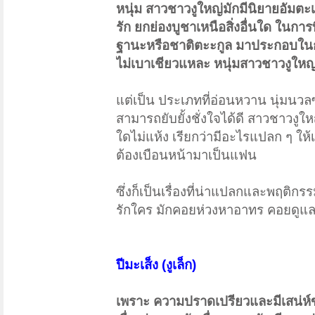
หนุ่ม สาวชาวงูใหญ่มักมีนิยายอัมตะเ
รัก ยกย่องบูชาเหนือสิ่งอื่นใด ในก
ฐานะหรือชาติตะะกูล มาประกอบในกา
ไม่เบาเชียวแหละ หนุ่มสาวชาวงูใหญ่มี
แต่เป็น ประเภทที่อ่อนหวาน นุ่มนวลซะ
สามารถยับยั้งชั่งใจได้ดี สาวชาวงูใหญ
ใดไม่แห้ง เรียกว่ามีอะไรแปลก ๆ ให้เ
ต้องเบือนหน้ามาเป็นแฟน
ซึ่งก็เป็นเรื่องที่น่าแปลกและพฤติ
รักใคร มักคอยห่วงหาอาทร คอยดูแ
ปีมะเส็ง (งูเล็ก)
เพราะ ความปราดเปรียวและมีเสน่ห์ขอ