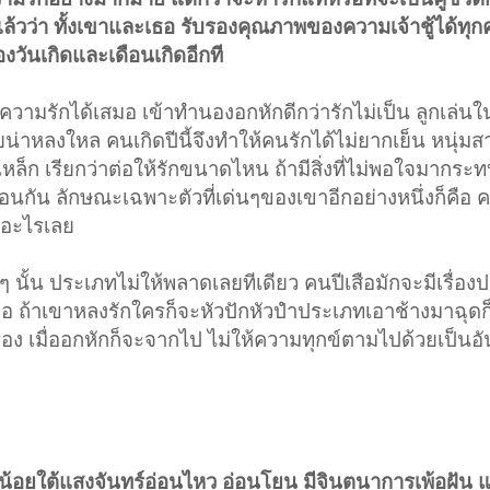
ู่แล้วว่า ทั้งเขาและเธอ รับรองคุณภาพของความเจ้าชู้ได้ท
องวันเกิดและเดือนเกิดอีกที
ับความรักได้เสมอ เข้าทำนองอกหักดีกว่ารักไม่เป็น ลูกเล่นใ
หลงใหล คนเกิดปีนี้จึงทำให้คนรักได้ไม่ยากเย็น หนุ่มส
ก เรียกว่าต่อให้รักขนาดไหน ถ้ามีสิ่งที่ไม่พอใจมากระทบ
หมือนกัน ลักษณะเฉพาะตัวที่เด่นๆของเขาอีกอย่างหนึ่งก็คือ
ใจอะไรเลย
ๆ นั้น ประเภทไม่ให้พลาดเลยทีเดียว คนปีเสือมักจะมีเรื่อ
เสมอ ถ้าเขาหลงรักใครก็จะหัวปักหัวปำประเภทเอาช้างมาฉุดก็ไ
่อง เมื่ออกหักก็จะจากไป ไม่ให้ความทุกข์ตามไปด้วยเป็นอ
ยน้อยใต้แสงจันทร์อ่อนไหว อ่อนโยน มีจินตนาการเพ้อฝัน แ