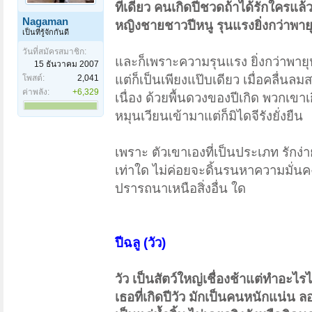
ทีเดียว คนเกิดปีชวดถ้าได้รักใครแล
Nagaman
หญิงชายชาวปีหนู รุนแรงยิ่งกว่าพาย
เป็นที่รู้จักกันดี
วันที่สมัครสมาชิก:
และก็เพราะความรุนแรง ยิ่งกว่าพาย
15 ธันวาคม 2007
แต่ก็เป็นเพียงแป๊บเดียว เมื่อคลื่น
โพสต์:
2,041
ค่าพลัง:
+6,329
เนื่อง ด้วยพื้นดวงของปีเกิด พวกเข
หมุนเวียนเข้ามาแต่ก็มิไดจีรังยั่งยืน
เพราะ ตัวเขาเองที่เป็นประเภท รักง่
เท่าใด ไม่ค่อยจะดิ้นรนหาความมั่น
ปรารถนาเหนือสิ่งอื่น ใด
ปีฉลู (วัว)
วัว เป็นสัตว์ใหญ่เชื่องช้าแต่ทำอะไ
เธอที่เกิดปีวัว มักเป็นคนหนักแน่น 