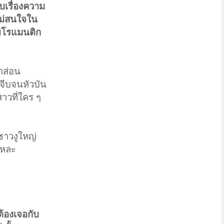
บเรื่องความ
ไม่สนใจใน
ามโรแมนติก
สำส่อน
าจีบจนหัวบัน
สาวที่ใคร ๆ
ชาวงูใหญ่
แหละ
ต้องเจอกับ