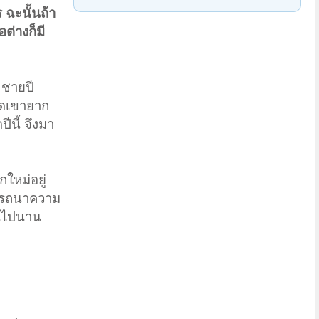
 ฉะนั้นถ้า
อต่างก็มี
 ชายปี
าดเขายาก
ีนี้ จึงมา
กใหม่อยู่
ปรารถนาความ
่านไปนาน