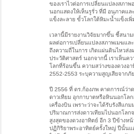
ของเราไวต่อการเปลี่ยนแปลงสภาพอ
นอกแสดงให้เห็นรูรั่ว ที่มี อนุภา
แข็งละลาย ขั้วโลกใต้หิมะน้ำแข็งเพิ่
เวลานี้มีรายงานวิจัยมากขึ้น ชี้สนา
ผลต่อการเปลี่ยนแปลงสภาพเมฆและก่อต
ถึงความถี่ในการ เกิดแผ่นดินไหวส่
ประวัติศาสตร์ นอกจากนี้ เราเห็นคว
โลกที่ร้อนขึ้น ความสว่างของดวงอาทิต
2552-2553 ระบุความสูญเสียจากภัยพิบั
ปี 2556 ที่ ดร.ก้องภพ คาดการณ์ว่า
ดาวเทียม อุกกาบาตหรือหินนอกโลกอ
เครื่องบิน เพราะว่าจะได้รับรังสีแก
ปริมาณการส่งดาวเทียมไปนอกโลกจากทั
สูงสุดของดวงอาทิตย์ อีก 3 ปีข้างหน้า
ปฏิกิริยาพระอาทิตย์ครั้งใหญ่ ปีนั