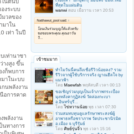
เรื่องเล่า "นักขุดกรุ"มือขลัง ขมังเวทย์
ดในต้นปี
ที่สุดในแผ่นดิน
วของระบบ
wanwi
ตอบ
เมื่อวาน เวลา 20:53
กมีมวลของ
Natthawut_pool said:
↑
้ามาใน
โอนเงินร่วมบุญให้แล้วครับ
10 เท่า ในปี
ขอขอบพระคุณ คุณอาวัน
วิ…
ยบเท่านาซา
เข้าชมมาก
งสูง ขึ้น
ทำไมวันนี้คนถึงเชื่อรีวิวน้อยลง? รวม
เองก็พบการ
รีวิวจากผู้ใช้บริการจริง ญาณฮีลใจ by
ข้ามาในะบบ
แมวฟ้า
โดย
Maewfah
พฤหัสบดี เวลา 00:13
ัดแกนพลังงาน
ขอเชิญร่วมบุญเป็นเจ้าภาพกระเบื้อง
เหนือการคาด
มุงหลังคากุฏิสงฆ์ วัดล่องกะเบา
อ.อินทร์บุรี...
โดย
ไข่หวานน้อย
พุธ เวลา 07:30
ร่วมสมทบทุนดูแลรักษาพระสงฆ์ผู้
างพลังงาน
อาพาธหรือชราภาพ วัดประชานิรมิต
อ.เมือง จ.บุรีรัมย์
เป็นทางการ
โดย
ศิษย์รุ่นจิ๋ว
พุธ เวลา 15:16
กเป็นพิเศษ