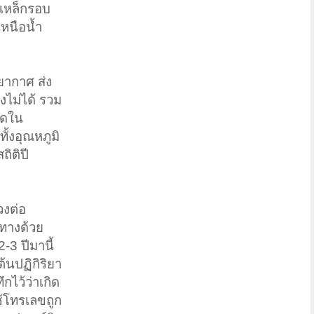
เหล็กรอบ
หนือน้ำ
ยากาศ ส่ง
งไม่ได้ รวม
ุดใน
ั้งอุณหภูมิ
ถิติปี
วงต่อ
ทางด้วย
-3 ปีมานี้
้นปฏิกิริยา
ึกไว้ว่าเกิด
ช้โทรเลขถูก