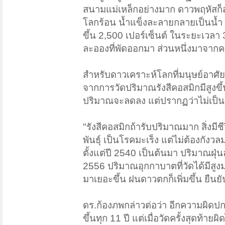
สนามแม่เหล็กอย่างมาก ดาวพฤหัสก็สว
โลกร้อน น้ำแข็งละลายกลายเป็นน้ำ 
ขึ้น 2,500 เปอร์เซ็นต์ ในระยะเวลา 
ละอองที่พัดออกมา ส่วนหนึ่งมาจาก
สำหรับดาวเคราะห์โลกที่มนุษย์อาศั
จากการวัดปริมาณรังสีคอสมิกมีสูงขึ้
ปริมาณจะลดลง แต่ปรากฏว่าไม่เป็นเ
"รังสีคอสมิกถ้ารับปริมาณมาก สิ่งมี
พันธุ์ เป็นโรคมะเร็ง แต่ไม่ต้องกังว
ตั้งแต่ปี 2540 เป็นต้นมา ปริมาณฝุ่นล
2556 ปริมาณอุกกาบาตที่วัดได้มีสู
มาเยอะขึ้น ฝนดาวตกก็เพิ่มขึ้น ยืน
ดร.ก้องภพกล่าวต่อว่า อีกความผิดป
ขึ้นทุก 11 ปี แต่เมื่อวัดครั้งสุดท้