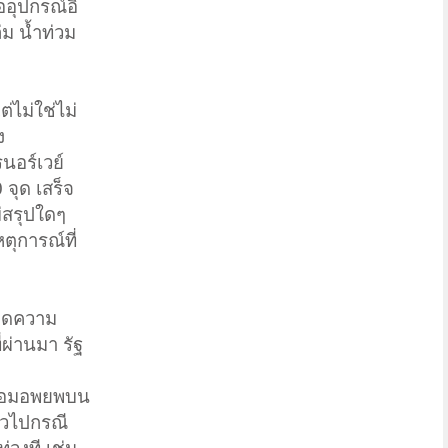
ออุปกรณ์อิ
ม น้ำท่วม
ต่ไม่ใช่ไม่
ง
นอร์เวย์
 จุด เสร็จ
ม่สรุปใดๆ
ตุการณ์ที่
ขนาดความ
ผ่านมา รัฐ
 ซ้อมอพยพบน
่วไปกรณี