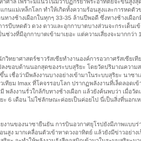
าศาล เพราะมีแนวโน้มว่าปฏิกิริยาพระอาทิตย์จะขึ้นสูงสุ
องแกนแม่เหล็กโลก ทำให้เกิดทั้งความร้อนสูงและการหดตั
่านทางช้างเผือกในทุกๆ 33-35 ล้านปีพอดี ซึ่งทางช้างเผือ
ดการบีบหดตัว ดวง ดาวและอุกกาบาตบางส่วนจะกระเด็นเข
้วเป็นช่วงที่มีอุกกาบาตเข้ามาเยอะ แต่ความเสี่ยงจะมากกว่า 
นักวิทยาศาสตร์ชาวรัสเซียทำงานองค์การอวกาศรัสเซียเที
ปลงขอบด้านนอกสุดของระบบสุริยะ โดยวัดปริมาณความสว่า
ึ้น เชื่อว่ามีพลังงานบางอย่างเข้ามาในระบบสุริยะ นาซา
าวเทียม Imax ที่โคจรรอบโลก ปรากฏพลังงานที่เล็ดลอดเ
่มี พลังงานรั่วใกล้กับทางช้างเผือก แล้วยังค้นพบว่า เมื่อว
ะ 6 เดือน ไม่ใช่ลักษณะค่อยเป็นค่อยไป นี่เป็นสิ่งที่นอก
รายงานของนาซายืนยัน การบินอวกาศยุโรปยังมีภาพแบบร่
ูง มากเคลื่อนตัวเข้าหาดวงอาทิตย์ แล้วยังมีข่าวอย่าง
ริยะ จะทำให้พลังงานรังสีคอสมิกเข้ามาในระบบสุริยะมา