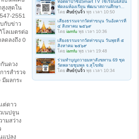
ทอดผ้าป่าซื้อSmart TV ใช้เรียน&สอน
พัดลมห้องเรียน พัฒนาสถานศึกษา...
สูงสุดใน
โดย
ศิษย์รุ่นจิ๋ว
พุธ เวลา 10:50
 2547-2551
เสียงธรรมจากวัดท่าขนุน วันอังคารที่
บกับข่าว
๔ สิงหาคม ๒๕๖๙
กิโลเมตรต่อ
โดย
iamfu
พุธ เวลา 10:36
าลดลงถึง 0
เสียงธรรมจากวัดท่าขนุน วันพุธที่ ๕
สิงหาคม ๒๕๖๙
โดย
iamfu
พุธ เวลา 19:48
ร่วมทําบุญถวายมหาสังฆทาน 69 ชุด
งกันดวง
วัดพลายชุมพล จ.สุโขทัย
โดย
ศิษย์รุ่นจิ๋ว
พุธ เวลา 10:34
จากการสำรวจ
ษ มีผลกระ
งแต่ดาว
าวเนปจูน
ความสว่าง
ว
ยนแปลง