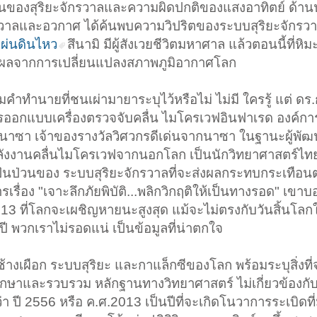
นของสุริยะจักรวาลและความผิดปกติของแสงอาทิตย์ ด้านน
กรวาลและอวกาศ ได้ค้นพบความวิปริตของระบบสุริยะจักรวาล
ผ่นดินไหว
สึนามิ มีผู้สังเวยชีวิตมหาศาล แล้วตอนนี้ที่
็นผลจากการเปลี่ยนแปลงสภาพภูมิอากาศโลก
ำทำนายที่ชนเผ่ามายาระบุไว้หรือไม่ ไม่มี ใครรู้ แต่ ดร
มการออกแบบเครื่องตรวจจับคลื่น ไมโครเวฟอินฟาเรด องค์ก
นาซา เจ้าของรางวัลวิศวกรดีเด่นจากนาซา ในฐานะผู้พัฒ
ังงานคลื่นไมโครเวฟจากนอกโลก เป็นนักวิทยาศาสตร์ไทย
่นป่วนของ ระบบสุริยะจักรวาลที่จะส่งผลกระทบกระเทือน
รื่อง "เจาะลึกภัยพิบัติ...พลิกวิกฤติให้เป็นทางรอด" เขาบ
2013 ที่โลกจะเผชิญหายนะสูงสุด แม้จะไม่ตรงกับวันสิ้นโลก
ี พวกเราไม่รอดแน่ เป็นข้อมูลที่น่าตกใจ
้างเผือก ระบบสุริยะ และกาแล็กซีของโลก พร้อมระบุสิ่งที่
ึกษาและรวบรวม หลักฐานทางวิทยาศาสตร์ ไม่เกี่ยวข้องกั
 ปี 2556 หรือ ค.ศ.2013 เป็นปีที่จะเกิดโนวาการระเบิดที่