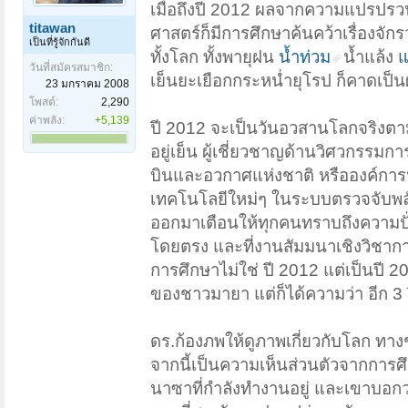
เมื่อถึงปี 2012 ผลจากความแปรปรว
titawan
ศาสตร์ก็มีการศึกษาค้นคว้าเรื่องจั
เป็นที่รู้จักกันดี
ทั้งโลก ทั้งพายุฝน
น้ำท่วม
น้ำแล้ง
แ
วันที่สมัครสมาชิก:
เย็นยะเยือกกระหน่ำยุโรป ก็คาดเป
23 มกราคม 2008
โพสต์:
2,290
ค่าพลัง:
+5,139
ปี 2012 จะเป็นวันอวสานโลกจริงตามค
อยู่เย็น ผู้เชี่ยวชาญด้านวิศวกรร
บินและอวกาศแห่งชาติ หรือองค์การ
เทคโนโลยีใหม่ๆ ในระบบตรวจจับพล
ออกมาเตือนให้ทุกคนทราบถึงความปั
โดยตรง และที่งานสัมมนาเชิงวิชาการเ
การศึกษาไม่ใช่ ปี 2012 แต่เป็นปี 
ของชาวมายา แต่ก็ได้ความว่า อีก 3 ป
ดร.ก้องภพให้ดูภาพเกี่ยวกับโลก ทางช
จากนี้เป็นความเห็นส่วนตัวจากการศ
นาซาที่กำลังทำงานอยู่ และเขาบอกว่า