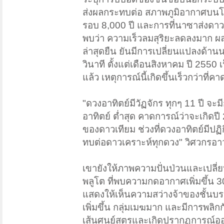
ส่งผลกระทบต่อ สภาพภูมิอากาศบนโลก
รอบ 8,000 ปี และการที่นาซาส่งดาว
พบว่า ความเร็วลมสุริยะลดลงมาก ผล
ล่าสุดยืน ยันมีการเปลี่ยนแปลงด้าน
วินาที ตั้งแต่เดือนสิงหาคม ปี 255
แล้ว เหตุการณ์นี้เกิดขึ้นเร็วกว่าที่ค
"ดวงอาทิตย์มีวัฏจักร ทุกๆ 11 ปี จะ
อาทิตย์ ต่ำสุด คาดการณ์ว่าจะเกิดปี
ของดาวเทียม ช่วงที่ดวงอาทิตย์มีปฏิ
ทบต่อดาวเคราะห์ทุกดวง" วิศวกรอ
เขายังให้ภาพความปั่นป่วนและเปลี่ย
พลูโต ที่พบความกดอากาศเพิ่มขึ้น 30
แสดงให้เห็นความสว่างจ้าของชั้นบรรย
เพิ่มขึ้น กลุ่มเมฆมาก และมีการพลิ
เส้นศูนย์สูตรและเกิดปรากฏการณ์อ