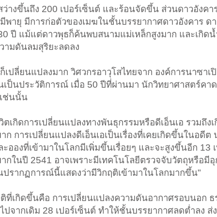
่างขึ้นถึง 200 เปอร์เซ็นต์ และร้อนจัดขึ้น ส่วนดาวอังค
มีพายุ มีการก่อตัวของเมฆในชั้นบรรยากาศดาวอังคาร ดาว
30 ปี แม้แต่ดาวพุธก็ค้นพบสนามแม่เหล็กสูงมาก และเกิดน้ำแ
ความดันลมสุริยะลดลง
ยก็เปลี่ยนแปลงมาก วิศวกรอาวุโสไทยจาก องค์การนาซาเปิ
นเป็นประวัติการณ์ เมื่อ 50 ปีที่ผ่านมา นักวิทยาศาสตร์คา
ช่นนั้น
ชีวิตเกิดการเปลี่ยนแปลงทางพันธุกรรมหรือดีเอ็นเอ รวมถึง
ลมาก การเปลี่ยนแปลงดีเอ็นเอเป็นเรื่องที่เคยเกิดขึ้นในอดีต
ะอองที่เข้ามาในโลกมีเพิ่มขึ้นเรื่อยๆ และจะสูงขึ้นอีก 13 เ
งมากในปี 2541 อาจเพราะมีเทคโนโลยีตรวจจับวัตถุหรือมีอ
ยันปรากฏการณ์นี้แสดงว่ามีวิกฤติเข้ามาในโลกมากขึ้น"
กติที่เกิดขึ้นคือ การเปลี่ยนแปลงความดันอากาศรอบนอก ธ
ายผิดไปจากเดิม 28 เปอร์เซ็นต์ ทำให้ชั้นบรรยากาศลดต่ำลง ส