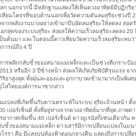
 นอกจากนี้ มีหลักฐานแสดงให้เห็นดวงอาทิตย์มีปฏิกริยา
เทียมโคจรที่ขอบด้านนอกเพื่อวัดความดันลมสุริยะช่วงปี
จากพลังงานบางอย่างเข้ามาบีบอัดลมสุริยะให้ลดลง สอดรั
นอกสุดของระบบสุริยะ ส่งผลให้ความเร็วลมสุริยะลดลง 20 
0 เป็นต้นมา และในตอนนี้ดาวเทียมวัดความเร็วลมสุริยะพบว่
าดการณ์ถึง 4 ปี
มีการพลิกกลับขั้วของสนามแม่เหล็กและเป็นช่วงที่เกราะป้อ
 2013 หรืออีก 3 ปีข้างหน้า ส่งผลให้เกิดภัยพิบัติรุนแรง 
กิริยาสูงสุด ทั้งฝุ่นละอองและอุกกาบาตเข้ามามากเป็นพิเศ
าวุโสไทยองค์การนาซากล่าว
นแปลงที่เกิดขึ้นกับดาวเคราะห์ในระบบ สุริยะถ้วนหน้า ตั้
0 เปอร์เซ็นต์ ทั้งที่อยู่ห่างจากดวงอาทิตย์มากที่สุด ภาพด
ากาศเพิ่มขึ้น 40 เปอร์เซ็นต์ ดาวยูเรนัสก็เช่นเดียวกัน 
กกับขั้วของสนามแม่เหล็ก ดาวเสาร์มีการเปลี่ยนแปลงในแน
อโรรา คือ มีแสงบนท้องฟ้าตอนกลางคืน แสดงถึงการเปลี่