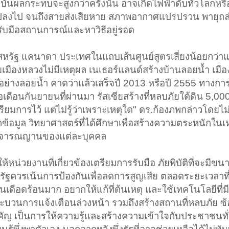
ุบันผลกระทบจะสูงกว่าครั้งนั้น อาจเกิดไฟฟ้าดับทั่วโลกหรื
แปลงไป จนถึงสายส่งเสียหาย สภาพอากาศแปรปรวน พายุถล่
รับมือสถานการณ์และหาวิธีอยู่รอด
้วโลก สหรัฐ แคนาดา ประเทศในแถบเส้นศูนย์สูตรเสี่ยงน้อยกว่าแ
ยเมืองหลวงไม่มีเหตุผล เนเธอร์แลนด์สร้างบ้านลอยน้ำ เมือ
ย่างลอยน้ำ คาดว่าแล้วเสร็จปี 2013 หรือปี 2555 ทางการ
เดือนกันยายนที่ผ่านมา รัสเซียสร้างที่หลบภัยใต้ดิน 5,000
ตรียมการไว้ แต่ไม่รู้ว่าเพราะเหตุใด" ดร.ก้องภพกล่าวโดยไ
ข้อมูล วิทยาศาสตร์ที่ได้ศึกษาเพื่อสร้างความตระหนักในเห
กับวิจารณญานของแต่ละบุคคล
ห้หน่วยงานที่เกี่ยวข้องเตรียมการรับมือ ภัยพิบัติที่จะมี
ฐควรเน้นการป้องกันเพื่อลดการสูญเสีย ตลอดระยะเวลาที่
ดือดร้อนมาก อยากให้แก้ที่ต้นเหตุ และใช้เทคโนโลยีที่มี
กระบวนการแจ้งเตือนล่วงหน้า รวมถึงสร้างสถานที่หลบภัย
สำคัญ เป็นการให้ความรู้และสร้างความเข้าใจกับประชาชนทั