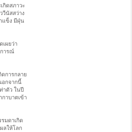
ารเกิดสภาวะ
วีนัสสว่าง
ข็ง มีฝุ่น
ดเผยว่า
ดการณ์
เกิดการกลาย
 นอกจากนี้
ท่าตัว ในปี
ุกกาบาตเข้า
รรมดาเกิด
่งผลให้โลก