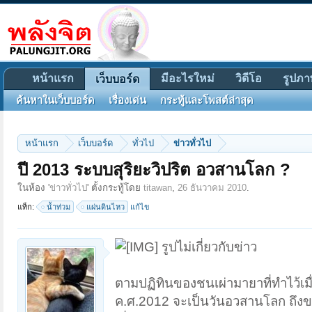
หน้าแรก
มีอะไรใหม่
วิดีโอ
รูปภา
เว็บบอร์ด
ค้นหาในเว็บบอร์ด
เรื่องเด่น
กระทู้และโพสต์ล่าสุด
หน้าแรก
เว็บบอร์ด
ทั่วไป
ข่าวทั่วไป
ปี 2013 ระบบสุริยะวิปริต อวสานโลก ?
ในห้อง '
ข่าวทั่วไป
' ตั้งกระทู้โดย
titawan
,
26 ธันวาคม 2010
.
แท็ก:
น้ำท่วม
แผ่นดินไหว
แก้ไข
รูปไม่เกี่ยวกับข่าว
ตามปฏิทินของชนเผ่ามายาที่ทำไว้เมื
ค.ศ.2012 จะเป็นวันอวสานโลก ถึงขนา