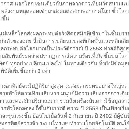
ากาศ นอกโลก เช่นเดียวกับภาพจากดาวเทียมวัดสนามแม่
คและพลังงานหลุดลอดเข้ามาส่งผลต่อสภาพอากาศโลก ขั้วโลกเ
มขึ้น
มแม่เหล็กโลกส่งผลกระทบต่อรังสีคอสมิกที่เข้ามาในชั้นบรร
ัวของเมฆ นี่เป็นการเปลี่ยนแปลงที่เกิดขึ้นและหลีกเลี่ย
งผลกระทบต่อโลกมากเป็นประวัติการณ์ ปี 2553 ทำสถิติสูงส
ามสัมพันธ์ระหว่างปรากฏการณ์ความร้อนที่เกิดขึ้นบนโลก ท
ย์ ทุกอย่างเปลี่ยนแปลงไป ในทางเดียวกัน ทั้งยังมีข้อมูลส
ติเพิ่มขึ้นกว่า 3 เท่า
ดวงอาทิตย์จะมีปฏิกิริยาสูงสุด จะส่งผลกระทบอย่างใหญ่หล
าจทำให้ดาวเทียมเสียหาย มนุษย์มีความเสี่ยงจากการเดิน
มมา และคอสมิกปริมาณมาก รวมถึงเครื่องบินตก มีข้อมูลว่า 2
่วโลกลดลง ก็ขึ้นกับการตี ความ ปี 2553 เป็นเพียงเริ่มต
จะรุนแรงขึ้น ย้อนไปเมื่อวันที่ 2 กันยายน ปี 2402 มีผู้บันท
้นแสงอาทิตย์สว่างจ้า ระบบโทรเลขทำงานโดยอัตโนมัติ คนใ