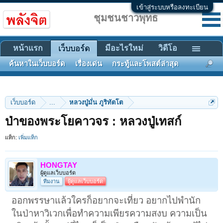
เข้าสู่ระบบหรือลงทะเบียน
ชุมชนชาวพุทธ
หน้าแรก
มีอะไรใหม่
วิดีโอ
เว็บบอร์ด
ค้นหาในเว็บบอร์ด
เรื่องเด่น
กระทู้และโพสต์ล่าสุด
เว็บบอร์ด
...
หลวงปู่มั่น ภูริทัตโต
ป่าของพระโยคาวจร : หลวงปู่เทสก์
แท็ก:
เพิ่มแท็ก
HONGTAY
ผู้ดูแลเว็บบอร์ด
ทีมงาน
ผู้ดูแลเว็บบอร์ด
ออกพรรษาแล้วใครก็อยากจะเที่ยว อยากไปพำนัก
ในป่าหาวิเวกเพื่อทำความเพียรความสงบ ความเป็น