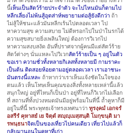
มาหาตัวของเรานี้ มาพิจารณาตัวของเราอย่างที่ว่า
นี้
เห็นเป็นสัตว์ร้ายประจำตัว จะไปไหนมันก็ตามไป
หลีกเลี่ยงไม่พ้นสู้อุตส่าห์พยายามต่อสู้ยังดีกว่า
ถ้า
ไม่สู้ให้ชนะแล้วมันหลีกเร้นไปตลอดเวลา ไป
หาความสุข ความสบาย ไม่ดีหรอกไปในป่าในรกได้
ความสุขสบายยิ่งเพลินใหญ่ ต้องการวิเวกไป
หาความสงบสงัด อันที่ปราศจากผู้คนมีแต่สัตว์ร้าย
สัตว์ต่างๆ นั่นแหละไปวิเวก
สัตว์ร้ายเป็น ๆ อยู่ในตัว
ขอเรา ความชั่วทั้งหลายกิเลสทั้งหลายมี กามราคะ
เป็นต้น ติดสอยห้อยตามอยู่ตลอดเวลา เราเอาชนะ
มันตรงนี้แหละ
ถ้าหากว่าเราเห็นแจ้งชัดในใจของ
ตนแล้ว เห็นโทษเห็นคุณของสิ่งทั้งหลายเหล่านี้แล้ว
สนุกใหญ่ อยู่ที่ไหนก็เป็นป่า อยู่ที่ไหนก็วิเวกไม่เลือก
ที่ สถานที่ทั้งปวงหมดมันมีอยู่พร้อมในที่นี้ ถ้ำคูหาก็มี
อยู่ในที่นี้ พระพุทธเจ้าทรงเทศนาว่า
ทูรงฺคมํ เอกจรํ
อสรีรํ คุหาสยํ เย จิตฺตํ สญฺญฺเมสฺสนฺติ โมกฺขนฺติ มา
รพนฺธนา
จิตเป็นของเที่ยวไปคนเดียว เที่ยวไปแล้วก็
กลับมานอนในคูหาที่เก่า