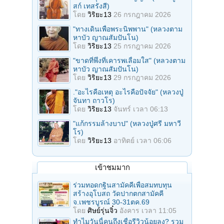
สก์ เทสรังสี)
โดย
วิริยะ13
26 กรกฎาคม 2026
"ทางเดินเพื่อพระนิพพาน" (หลวงตาม
หาบัว ญาณสัมปันโน)
โดย
วิริยะ13
25 กรกฎาคม 2026
"ขาดที่พึ่งที่เคารพเลื่อมใส" (หลวงตาม
หาบัว ญาณสัมปันโน)
โดย
วิริยะ13
29 กรกฎาคม 2026
."อะไรคือเหตุ อะไรคือปัจจัย" (หลวงปู่
จันทา ถาวโร)
โดย
วิริยะ13
จันทร์ เวลา 06:13
"แก้กรรมล้างบาป" (หลวงปู่ศรี มหาวี
โร)
โดย
วิริยะ13
อาทิตย์ เวลา 06:06
เข้าชมมาก
ร่วมทอดกฐินสามัคคีเพื่อสมทบทุน
สร้างอุโบสถ วัดปากตกสามัคคี
จ.เพชรบูรณ์ 30-31ตค.69
โดย
ศิษย์รุ่นจิ๋ว
อังคาร เวลา 11:05
ทำไมวันนี้คนถึงเชื่อรีวิวน้อยลง? รวม