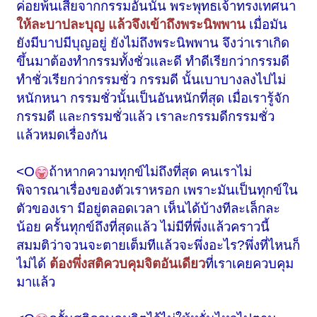
ค่อยพ้นเสียจากกรรมอันนั้น
พระพุทธเจ้าทรงเทศนา
ให้ละบาปละบุญ แล้วจึงเข้าถึงพระนิพพาน
เมื่อมัน
ยังมีบาปมีบุญอยู่ ยังไม่ถึงพระนิพพาน จึงว่าเราเกิด
ขึ้นมาต้องทำกรรมทั้งชั่วและดี ทำดีเรียกว่า
กรรมดี
ทำชั่วเรียกว่า
กรรมชั่ว กรรมดี
นั้นเบาบางลงไปไม่
หนักหนา
กรรมชั่ว
นั้นเป็นอันหนักที่สุด เมื่อเรารู้จัก
กรรมดี และกรรมชั่วแล้ว เราละกรรมดีกรรมชั่ว
แล้วหมดเรื่องกัน
<O
ถ้าหากความทุกข์ไม่ถึงที่สุด คนเราไม่
พิจารณาเรื่องของตัวเราหรอก เพราะมันเป็นทุกข์ใน
ตัวของเรา มีอยู่ตลอดเวลา เห็นได้บ้างทีละเล็กละ
น้อย ครั้นทุกข์ถึงที่สุดแล้ว ไม่มีที่พึ่งแล้วคราวนี้
สมมติว่าจวนจะตายเต็มทีแล้วจะพึ่งอะไร?พึ่งที่ไหนก็
ไม่ได้
ต้องพึ่งสติควบคุมจิตอันเดียว
ที่เราเคยควบคุม
มาแล้ว