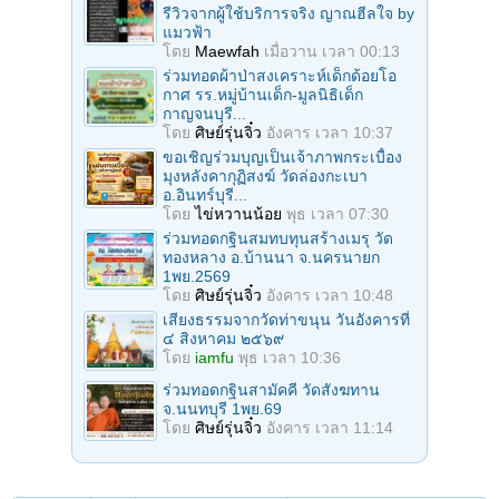
รีวิวจากผู้ใช้บริการจริง ญาณฮีลใจ by
แมวฟ้า
โดย
Maewfah
เมื่อวาน เวลา 00:13
ร่วมทอดผ้าป่าสงเคราะห์เด็กด้อยโอ
กาศ รร.หมู่บ้านเด็ก-มูลนิธิเด็ก
กาญจนบุรี...
โดย
ศิษย์รุ่นจิ๋ว
อังคาร เวลา 10:37
ขอเชิญร่วมบุญเป็นเจ้าภาพกระเบื้อง
มุงหลังคากุฏิสงฆ์ วัดล่องกะเบา
อ.อินทร์บุรี...
โดย
ไข่หวานน้อย
พุธ เวลา 07:30
ร่วมทอดกฐินสมทบทุนสร้างเมรุ วัด
ทองหลาง อ.บ้านนา จ.นครนายก
1พย.2569
โดย
ศิษย์รุ่นจิ๋ว
อังคาร เวลา 10:48
เสียงธรรมจากวัดท่าขนุน วันอังคารที่
๔ สิงหาคม ๒๕๖๙
โดย
iamfu
พุธ เวลา 10:36
ร่วมทอดกฐินสามัคคี วัดสังฆทาน
จ.นนทบุรี 1พย.69
โดย
ศิษย์รุ่นจิ๋ว
อังคาร เวลา 11:14