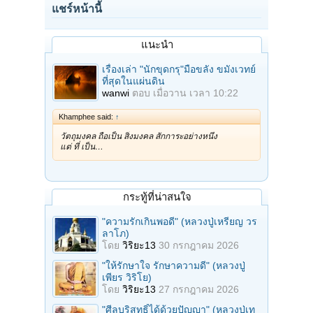
แชร์หน้านี้
แนะนำ
เรื่องเล่า "นักขุดกรุ"มือขลัง ขมังเวทย์
ที่สุดในแผ่นดิน
wanwi
ตอบ
เมื่อวาน เวลา 10:22
Khamphee said:
↑
วัตถุมงคล ถือเป็น สิ่งมงคล สักการะอย่างหนึ่ง
แต่ ที่ เป็น…
กระทู้ที่น่าสนใจ
"ความรักเกินพอดี" (หลวงปู่เหรียญ วร
ลาโภ)
โดย
วิริยะ13
30 กรกฎาคม 2026
"ให้รักษาใจ รักษาความดี" (หลวงปู่
เพียร วิริโย)
โดย
วิริยะ13
27 กรกฎาคม 2026
"ศีลบริสุทธิ์ได้ด้วยปัญญา" (หลวงปู่เท