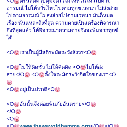
<O
ครั้นสติควบคุมจิตไว้ไม่ให้หวั่นไหวไปตาม
อารมณ์ ไม่ให้หวั่นไหวไปตามทุกขเวทนา ไม่ส่งส่าย
ไปตามอารมณ์ ไม่ส่งส่ายไปตามเวทนา มันก็หมด
เรื่อง นั่นแหละถึงที่สุด ความตายเป็นเครื่องพิจารณา
ถึงที่สุดแล้ว ให้พิจารณาความตายจึงจะพ้นจากทุกข์
ได้
<O
เราเป็นผู้มีสติระมัดระวังสังวร<O
<O
ไม่ให้คิดชั่ว ไม่ให้คิดผิด <O
ไม่ให้ส่ง
ส่าย
</O
<O
ตั้งใจระมัดระวังจิตใจของเรา<O
<O
อยู่เป็นปรกติ<O
<O
อันนั้นจึงค่อยพ้นภัยอันตราย
</O
</O
<O
<O
www.thewayofdhamma.org
</O
</O