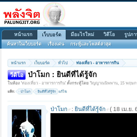
หน้าแรก
มีอะไรใหม่
วิดีโอ
รูปภา
เว็บบอร์ด
ค้นหาในเว็บบอร์ด
เรื่องเด่น
กระทู้และโพสต์ล่าสุด
หน้าแรก
เว็บบอร์ด
ทั่วไป
ท่องเที่ยว - อาหารการกิน
ป่าโมก : ยินดีที่ได้รู้จัก
วีดีโอ
ในห้อง '
ท่องเที่ยว - อาหารการกิน
' ตั้งกระทู้โดย
วิญญาณนิพพาน
,
15 พฤษภ
แท็ก:
ป่าโมก
ยินดีที่ได้รู้จัก
แก้ไข
ป่าโมก
:
ยินดีที่ได้รู้จัก
( 18 เม.ย. 