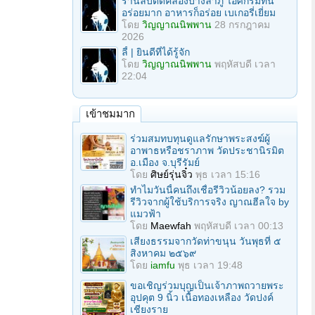
ร้านลับติดคลองบางลำภู ไอศกรีมที่นี่
อร่อยมาก อาหารก็อร่อย เบเกอรี่เยี่ยม
โดย
วิญญาณนิพพาน
28 กรกฎาคม
2026
ลี้ | ยินดีที่ได้รู้จัก
โดย
วิญญาณนิพพาน
พฤหัสบดี เวลา
22:04
เข้าชมมาก
ร่วมสมทบทุนดูแลรักษาพระสงฆ์ผู้
อาพาธหรือชราภาพ วัดประชานิรมิต
อ.เมือง จ.บุรีรัมย์
โดย
ศิษย์รุ่นจิ๋ว
พุธ เวลา 15:16
ทำไมวันนี้คนถึงเชื่อรีวิวน้อยลง? รวม
รีวิวจากผู้ใช้บริการจริง ญาณฮีลใจ by
แมวฟ้า
โดย
Maewfah
พฤหัสบดี เวลา 00:13
เสียงธรรมจากวัดท่าขนุน วันพุธที่ ๕
สิงหาคม ๒๕๖๙
โดย
iamfu
พุธ เวลา 19:48
ขอเชิญร่วมบุญเป็นเจ้าภาพถวายพระ
อุปคุต 9 นิ้ว เนื้อทองเหลือง วัดปงค์
เชียงราย