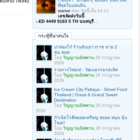
เรื่องเล่า "นักขุดกรุ"มือขลัง ขมังเวทย์
ื่อที่จะโพสต์)
ที่สุดในแผ่นดิน
wanwi
ตอบ
วันนี้เมื่อ 14:11
เลขจัดส่งวันนี้
--ED 4449 9183 5 TH นนทบุรี
…
กระทู้ที่น่าสนใจ
ปาท่องโก๋ ร้านลับเยาวราช ขาย 2
ชม.หมด
โดย
วิญญาณนิพพาน
28 กรกฎาคม
2026
รายการไทยเท่ - วัฒนธรรมรสเลิศ
โดย
วิญญาณนิพพาน
28 กรกฎาคม
2026
Ice Cream City Pattaya - Street Food
Thailand | Great & Grand Sweet
Destination
โดย
วิญญาณนิพพาน
28 กรกฎาคม
2026
กำเนิดโรตีหยอดเหรียญ หยอด หมุน ลุ้น
โชค!!
โดย
วิญญาณนิพพาน
28 กรกฎาคม
2026