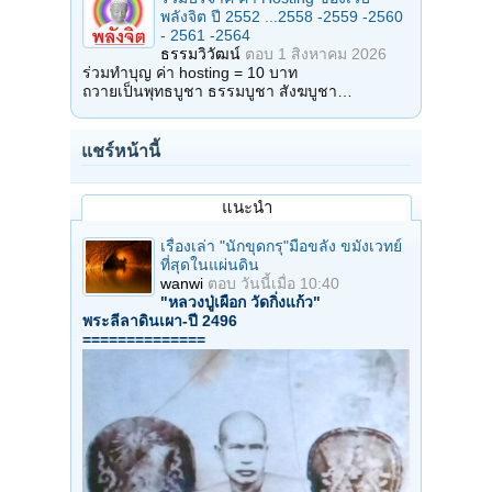
พลังจิต ปี 2552 ...2558 -2559 -2560
- 2561 -2564
ธรรมวิวัฒน์
ตอบ
1 สิงหาคม 2026
ร่วมทำบุญ ค่า hosting = 10 บาท
ถวายเป็นพุทธบูชา ธรรมบูชา สังฆบูชา…
แชร์หน้านี้
แนะนำ
เรื่องเล่า "นักขุดกรุ"มือขลัง ขมังเวทย์
ที่สุดในแผ่นดิน
wanwi
ตอบ
วันนี้เมื่อ 10:40
"หลวงปู่เผือก วัดกิ่งแก้ว"
พระลีลาดินเผา-ปี 2496
==============