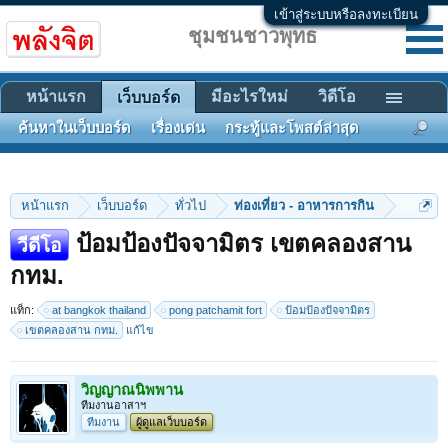
เข้าสู่ระบบหรือลงทะเบียน
ชุมชนชาวพุทธ
หน้าแรก
มีอะไรใหม่
วิดีโอ
เว็บบอร์ด
ค้นหาในเว็บบอร์ด
เรื่องเด่น
กระทู้และโพสต์ล่าสุด
หน้าแรก
เว็บบอร์ด
ทั่วไป
ท่องเที่ยว - อาหารการกิน
ป้อมป้องปัจจามิตร เขตคลองสาน
วีดีโอ
กทม.
แท็ก:
at bangkok thailand
pong patchamit fort
ป้อมป้องปัจจามิตร
เขตคลองสาน กทม.
แก้ไข
วิญญาณนิพพาน
ทีมงานอาสาฯ
ทีมงาน
ผู้ดูแลเว็บบอร์ด