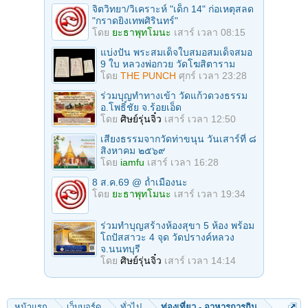
จิตวิทยา/วิเคราะห์ "เด็ก 14" ก่อเหตุสลด
"กราดยิงเทพศิรินทร์"
โดย
ยะธาพุทโมนะ
เสาร์ เวลา 08:15
แบ่งปัน พระสมเด็จใบสมอสมเด็จสมอ
9 ใบ หลวงพ่อกวย วัดโฆสิตาราม
โดย
THE PUNCH
ศุกร์ เวลา 23:28
ร่วมบุญทําทางเข้า วัดแก้วดวงธรรม
อ.โพธิ์ชัย จ.ร้อยเอ็ด
โดย
ศิษย์รุ่นจิ๋ว
เสาร์ เวลา 12:50
เสียงธรรมจากวัดท่าขนุน วันเสาร์ที่ ๘
สิงหาคม ๒๕๖๙
โดย
iamfu
เสาร์ เวลา 16:28
8 ส.ค.69 @ ถ้ำเมืองนะ
โดย
ยะธาพุทโมนะ
เสาร์ เวลา 19:34
ร่วมทําบุญสร้างห้องสุขา 5 ห้อง พร้อม
โถปัสสาวะ 4 จุด วัดปรางค์หลวง
จ.นนทบุรี
โดย
ศิษย์รุ่นจิ๋ว
เสาร์ เวลา 14:14
หน้าแรก
เว็บบอร์ด
ทั่วไป
ท่องเที่ยว - อาหารการกิน