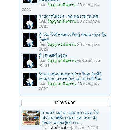
Destination
โดย
วิญญาณนิพพาน
28 กรกฎาคม
2026
รายการไทยเท่ - วัฒนธรรมรสเลิศ
โดย
วิญญาณนิพพาน
28 กรกฎาคม
2026
กำเนิดโรตีหยอดเหรียญ หยอด หมุน ลุ้น
โชค!!
โดย
วิญญาณนิพพาน
28 กรกฎาคม
2026
ลี้ | ยินดีที่ได้รู้จัก
โดย
วิญญาณนิพพาน
พฤหัสบดี เวลา
22:04
ร้านลับติดคลองบางลำภู ไอศกรีมที่นี่
อร่อยมาก อาหารก็อร่อย เบเกอรี่เยี่ยม
โดย
วิญญาณนิพพาน
28 กรกฎาคม
2026
เข้าชมมาก
ร่วมสร้างศาลาเอนกประสงค์ ใช้
ประกอบพิธีกรรมทางศาสนา จัด
กิจกรรมของวัดขวาง...
โดย
ศิษย์รุ่นจิ๋ว
ศุกร์ เวลา 17:48