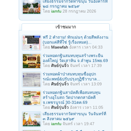
เสียงธรรมจากวัดท่าขนุน วันอังคารที่
๒๘ กรกฎาคม ๒๕๖๙
โดย
iamfu
28 กรกฎาคม 2026
เข้าชมมาก
ฟรี 2 คำถาม! ทักแม่นๆ ด้วยสีพลังงาน
(บอกแค่สีที่ใช่ รู้เรื่องหมด)...
โดย
Maewfah
อังคาร เวลา 04:33
ร่วมทอดกฐินสมทบทุนสร้างพระยืน
องค์ใหญ่ วัดเสาหิน จ.ลําพูน 15พย.69
โดย
ศิษย์รุ่นจิ๋ว
จันทร์ เวลา 17:39
ร่วมทอดผ้าป่าสมทบทุนซื้ออุปก
รณ์เเพทย์&ปรับปรุงกุฏิชีวาบาล...
โดย
ศิษย์รุ่นจิ๋ว
จันทร์ เวลา 13:09
ร่วมทอดกฐินสามัคคีเพื่อสมทบทุน
สร้างอุโบสถ วัดปากตกสามัคคี
จ.เพชรบูรณ์ 30-31ตค.69
โดย
ศิษย์รุ่นจิ๋ว
อังคาร เวลา 11:05
เสียงธรรมจากวัดท่าขนุน วันจันทร์ที่
๓ สิงหาคม ๒๕๖๙
โดย
iamfu
จันทร์ เวลา 19:47