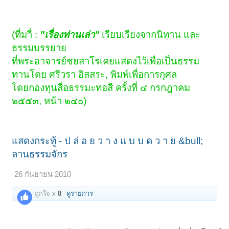
(ที่มาื่ :
"เรื่องท่านเล่า"
เรียบเรียงจากนิทาน และ
ธรรมบรรยาย
ที่พระอาจารย์ชยสาโรเคยแสดงไว้เพื่อเป็นธรรม
ทานโดย ศรีวรา อิสสระ, พิมพ์เพื่อการกุศล
โดยกองทุนสื่อธรรมะทอสี ครั้งที่ ๔ กรกฎาคม
๒๕๕๓, หน้า ๒๔๐)
แสดงกระทู้ - ป ล่ อ ย ว า ง แ บ บ ค ว า ย &bull;
ลานธรรมจักร
26 กันยายน 2010
ถูกใจ x
8
ดูรายการ