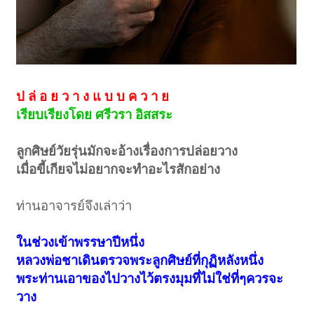
ป ล่ อ ย ว า ง แ บ บ ค ว า ย
เรียบเรียงโดย ศรีวรา อิสสระ
ลูกศิษย์วัยรุ่นมักจะอ้างเรื่องการปล่อยวาง
เมื่อขี้เกียจไม่อยากจะทำอะไรสักอย่าง
ท่านอาจารย์จึงเล่าว่า
ในช่วงเข้าพรรษาปีหนึ่ง
หลวงพ่อชาเดินตรวจพระลูกศิษย์ที่กุฏิหลังหนึ่ง
พระท่านเอาของไปวางไว้ตรงมุมที่ไม่ใช่ที่ๆควรจะ
วาง