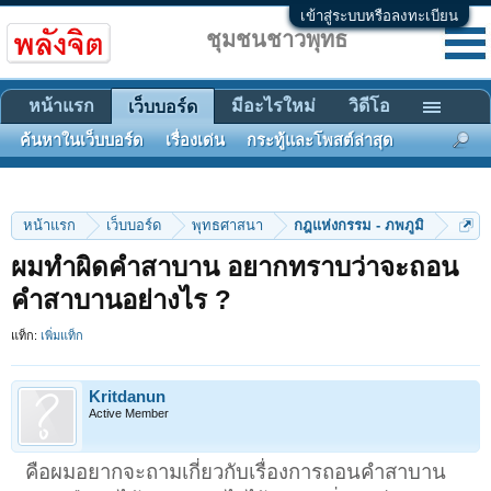
เข้าสู่ระบบหรือลงทะเบียน
ชุมชนชาวพุทธ
หน้าแรก
มีอะไรใหม่
วิดีโอ
เว็บบอร์ด
ค้นหาในเว็บบอร์ด
เรื่องเด่น
กระทู้และโพสต์ล่าสุด
หน้าแรก
เว็บบอร์ด
พุทธศาสนา
กฎแห่งกรรม - ภพภูมิ
ผมทำผิดคำสาบาน อยากทราบว่าจะถอน
คำสาบานอย่างไร ?
แท็ก:
เพิ่มแท็ก
Kritdanun
Active Member
คือผมอยากจะถามเกี่ยวกับเรื่องการถอนคำสาบาน