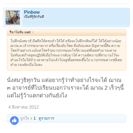
Pinbow
เป็นที่รู้จักกันดี
รีนาโมจัน said:
↑
ไปฝึกนั่งสมาธิ ถือศีลให้ครบห้าให้ได้ หรือจะไปฝึกกสิณก็ได้ ให้ได้อย่างน้อย
ฌาณ ๓ เจ้ากรรมนายเวร หรือเรื่องอับโชค สิ่งอัปมงคล ปัญหาหนี้สิน ความ
โชคร้ายต่างๆ แม้แต่โรคร้ายบาปกรรมอะไรก็ตามแต่ที่เคยทำมาจะตาม
ไม่ทันแต่ถ้าหยุดปฏิบัติเมื่อไรจะมากลับมาได้ ความผิดบาปที่สาบานไว้จะ
ทำอะไรไม่ได้ถ้าเวลาตายไปแล้วไปอยู่ชั้นพรหมขึ้นไป บาปกรรมต่างๆที่เคย
ทำมาจะตัดเป็นโมฆะ
นั่งสมาูธิทุกวัน แต่อยากรู้ว่าทำอย่างไรจะได้ ฌาณ
๓ อาจารย์ที่ไปเรียนบอกว่าเราจะได้ ฌาณ 2 เร็วๆนี้
แต่ไม่รู้ว้าแตกต่างกันยังไง
4 สิงหาคม 2012
ถูกใจ x
1
ดูรายการ