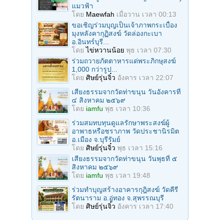
แมวฟ้า
โดย
Maewfah
เมื่อวาน เวลา 00:13
ขอเชิญร่วมบุญเป็นเจ้าภาพกระเบื้อง
มุงหลังคากุฏิสงฆ์ วัดล่องกะเบา
อ.อินทร์บุรี...
โดย
ไข่หวานน้อย
พุธ เวลา 07:30
ร่วมถวายภัตตาหารแด่พระภิกษุสงฆ์
1,000 กว่ารูป...
โดย
ศิษย์รุ่นจิ๋ว
อังคาร เวลา 22:07
เสียงธรรมจากวัดท่าขนุน วันอังคารที่
๔ สิงหาคม ๒๕๖๙
โดย
iamfu
พุธ เวลา 10:36
ร่วมสมทบทุนดูแลรักษาพระสงฆ์ผู้
อาพาธหรือชราภาพ วัดประชานิรมิต
อ.เมือง จ.บุรีรัมย์
โดย
ศิษย์รุ่นจิ๋ว
พุธ เวลา 15:16
เสียงธรรมจากวัดท่าขนุน วันพุธที่ ๕
สิงหาคม ๒๕๖๙
โดย
iamfu
พุธ เวลา 19:48
ร่วมทำบุญสร้างอาคารกุฎิสงฆ์ วัดคีรี
รัตนาราม อ.อู่ทอง จ.สุพรรณบุรี
โดย
ศิษย์รุ่นจิ๋ว
อังคาร เวลา 17:40