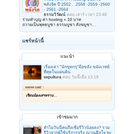
พลังจิต ปี 2552 ...2558 -2559 -2560
- 2561 -2564
ธรรมวิวัฒน์
ตอบ
เสาร์ เวลา 23:48
ร่วมทำบุญ ค่า hosting = 10 บาท
ถวายเป็นพุทธบูชา ธรรมบูชา สังฆบูชา…
แชร์หน้านี้
แนะนำ
เรื่องเล่า "นักขุดกรุ"มือขลัง ขมังเวทย์
ที่สุดในแผ่นดิน
sepultura
ตอบ
วันนี้เมื่อ 13:19
wanwi said:
↑
เรียนน้องเสฯทราบ
…
เข้าชมมาก
ทำไมวันนี้คนถึงเชื่อรีวิวน้อยลง? รวม
รีวิวจากผู้ใช้บริการจริง ญาณฮีลใจ by