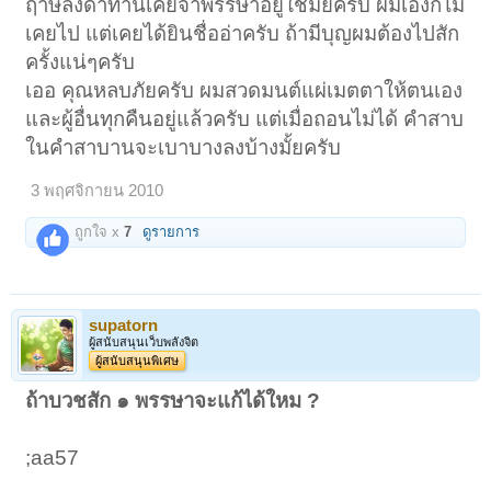
ฤาษีลิงดำท่านเคยจำพรรษาอยู่ใช่มั้ยครับ ผมเองก็ไม่
เคยไป แต่เคยได้ยินชื่ออ่าครับ ถ้ามีบุญผมต้องไปสัก
ครั้งแน่ๆครับ
เออ คุณหลบภัยครับ ผมสวดมนต์แผ่เมตตาให้ตนเอง
และผู้อื่นทุกคืนอยู่แล้วครับ แต่เมื่อถอนไม่ได้ คำสาบ
ในคำสาบานจะเบาบางลงบ้างมั้ยครับ
3 พฤศจิกายน 2010
ถูกใจ x
7
ดูรายการ
supatorn
ผู้สนับสนุนเว็บพลังจิต
ผู้สนับสนุนพิเศษ
ถ้าบวชสัก ๑ พรรษาจะแก้ได้ใหม ?
;aa57