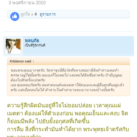
3 พฤศจิกายน 2010
ถูกใจ x
4
ดูรายการ
หลบภัย
เป็นที่รู้จักกันดี
Kritdanun said:
↑
ขอบพระคุณมากๆครับ วัดท่าซุงนี่คือวัดที่หลวงพ่อฤาษีลิงดำท่านเคยจำ
พรรษาอยู่ใช่มั้ยครับ ผมเองก็ไม่เคยไป แต่เคยได้ยินชื่ออ่าครับ ถ้ามีบุญผม
ต้องไปสักครั้งแน่ๆครับ
เออ คุณหลบภัยครับ ผมสวดมนต์แผ่เมตตาให้ตนเองและผู้อื่นทุกคืนอยู่แล้ว
ครับ แต่เมื่อถอนไม่ได้ คำสาบในคำสาบานจะเบาบางลงบ้างมั้ยครับ
ความรู้สึกผิดมันอยู่ที่ใจไม่ยอมปล่อย เวลาคุณแผ่
เมตตา ต้องแผ่ให้ตัวเองก่อน พอคุณเย็นและสงบ จิต
ก็ย่อมมีพลัง ไปยับยั้งอกุศลที่เกิดขึ้น
การลืม สิ่งที่กระทำมันทำได้ยาก พระพุทธเจ้าตรัสกับ