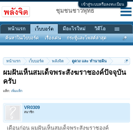
เข้าสู่ระบบหรือลงทะเบียน
ชุมชนชาวพุทธ
หน้าแรก
มีอะไรใหม่
วิดีโอ
เว็บบอร์ด
ค้นหาในเว็บบอร์ด
เรื่องเด่น
กระทู้และโพสต์ล่าสุด
หน้าแรก
เว็บบอร์ด
พลังจิต
ดูดวง และ ทำนายฝัน
ผมฝันเห็นสมเด็จพระสังฆราชองค์ปัจจุบัน
ครับ
แท็ก:
เพิ่มแท็ก
VR0309
สมาชิก
เดือนก่อน ผมฝันเห็นสมเด็จพระสังฆราชองค์