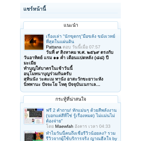
แชร์หน้านี้
แนะนำ
เรื่องเล่า "นักขุดกรุ"มือขลัง ขมังเวทย์
ที่สุดในแผ่นดิน
Pattana
ตอบ
วันนี้เมื่อ 07:57
วันที่ ๙ สิงหาคม พ.ศ. ๒๕๖๙ ตรงกับ
วันอาทิตย์ แรม ๑๑ ค่ำ เดือนแปดหลัง (๘๘) ปี
มะเมีย
ทำบุญใส่บาตรในเช้าวันนี้
อนุโมทนาบุญร่วมกันครับ
สุทินนัง วะตะเม ทานัง อาสะวักขะยาวะหัง
นิพพานะ ปัจจะโย โหตุ ปัจจุบันเนกาเล…
กระทู้ที่น่าสนใจ
ฟรี 2 คำถาม! ทักแม่นๆ ด้วยสีพลังงาน
(บอกแค่สีที่ใช่ รู้เรื่องหมด) ไม่แม่นไม่
ต้องจ่าย"
โดย
Maewfah
อังคาร เวลา 04:33
ทำไมวันนี้คนถึงเชื่อรีวิวน้อยลง? รวม
รีวิวจากผู้ใช้บริการจริง ญาณฮีลใจ by