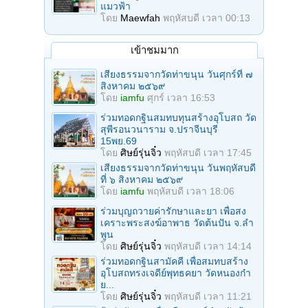
แมวฟ้า
โดย
Maewfah
พฤหัสบดี เวลา 00:13
เข้าชมมาก
เสียงธรรมจากวัดท่าขนุน วันศุกร์ที่ ๗
สิงหาคม ๒๕๖๙
โดย
iamfu
ศุกร์ เวลา 16:53
ร่วมทอดกฐินสมทบทุนสร้างอุโบสถ วัด
สุพีรอนวนาราม จ.ปราจีนบุรี
15พย.69
โดย
ศิษย์รุ่นจิ๋ว
พฤหัสบดี เวลา 17:45
เสียงธรรมจากวัดท่าขนุน วันพฤหัสบดี
ที่ ๖ สิงหาคม ๒๕๖๙
โดย
iamfu
พฤหัสบดี เวลา 18:06
ร่วมบุญถวายค่ารักษาและยา เพื่อสง
เคราะพระสงฆ์อาพาธ วัดต้นปัน จ.ลํา
พูน
โดย
ศิษย์รุ่นจิ๋ว
พฤหัสบดี เวลา 14:14
ร่วมทอดกฐินสามัคคี เพื่อสมทบสร้าง
อุโบสถทรงเจดีย์พุทธคยา วัดหนองก๋า
ย...
โดย
ศิษย์รุ่นจิ๋ว
พฤหัสบดี เวลา 11:21