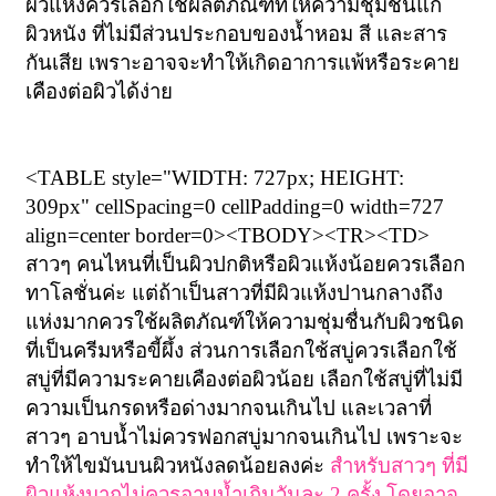
ผิวแห้งควรเลือกใช้ผลิตภัณฑ์ที่ให้ความชุ่มชื้นแก่
ผิวหนัง ที่ไม่มีส่วนประกอบของน้ำหอม สี และสาร
กันเสีย เพราะอาจจะทำให้เกิดอาการแพ้หรือระคาย
เคืองต่อผิวได้ง่าย
<TABLE style="WIDTH: 727px; HEIGHT:
309px" cellSpacing=0 cellPadding=0 width=727
align=center border=0><TBODY><TR><TD>
สาวๆ คนไหนที่เป็นผิวปกติหรือผิวแห้งน้อยควรเลือก
ทาโลชั่นค่ะ แต่ถ้าเป็นสาวที่มีผิวแห้งปานกลางถึง
แห่งมากควรใช้ผลิตภัณฑ์ให้ความชุ่มชื่นกับผิวชนิด
ที่เป็นครีมหรือขี้ผึ้ง ส่วนการเลือกใช้สบู่ควรเลือกใช้
สบู่ที่มีความระคายเคืองต่อผิวน้อย เลือกใช้สบู่ที่ไม่มี
ความเป็นกรดหรือด่างมากจนเกินไป และเวลาที่
สาวๆ อาบน้ำไม่ควรฟอกสบู่มากจนเกินไป เพราะจะ
ทำให้ไขมันบนผิวหนังลดน้อยลงค่ะ
สำหรับสาวๆ ที่มี
ผิวแห้งมากไม่ควรอาบน้ำเกินวันละ
2 ครั้ง โดยอาจ