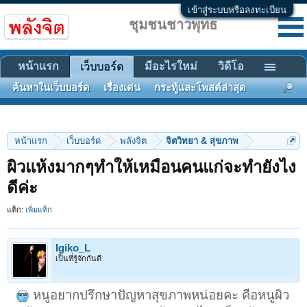
เข้าสู่ระบบหรือลงทะเบียน
ชุมชนชาวพุทธ
หน้าแรก
มีอะไรใหม่
วิดีโอ
เว็บบอร์ด
ค้นหาในเว็บบอร์ด
เรื่องเด่น
กระทู้และโพสต์ล่าสุด
หน้าแรก
เว็บบอร์ด
พลังจิต
จิตวิทยา & สุขภาพ
ผิวแห้งมากๆทำให้เหมือนคนแก่จะทำยังไง
ดีค่ะ
แท็ก:
เพิ่มแท็ก
Igiko_L
เป็นที่รู้จักกันดี
หนูอยากปรึกษาปัญหาสุขภาพหน่อยคะ คือหนูผิว