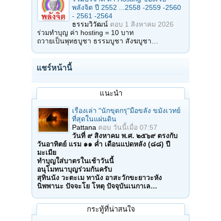
พลังจิต ปี 2552 ...2558 -2559 -2560
- 2561 -2564
ธรรมวิวัฒน์
ตอบ
1 สิงหาคม 2026
ร่วมทำบุญ ค่า hosting = 10 บาท
ถวายเป็นพุทธบูชา ธรรมบูชา สังฆบูชา…
แชร์หน้านี้
แนะนำ
เรื่องเล่า "นักขุดกรุ"มือขลัง ขมังเวทย์
ที่สุดในแผ่นดิน
Pattana
ตอบ
วันนี้เมื่อ 07:57
วันที่ ๙ สิงหาคม พ.ศ. ๒๕๖๙ ตรงกับ
วันอาทิตย์ แรม ๑๑ ค่ำ เดือนแปดหลัง (๘๘) ปี
มะเมีย
ทำบุญใส่บาตรในเช้าวันนี้
อนุโมทนาบุญร่วมกันครับ
สุทินนัง วะตะเม ทานัง อาสะวักขะยาวะหัง
นิพพานะ ปัจจะโย โหตุ ปัจจุบันเนกาเล…
กระทู้ที่น่าสนใจ