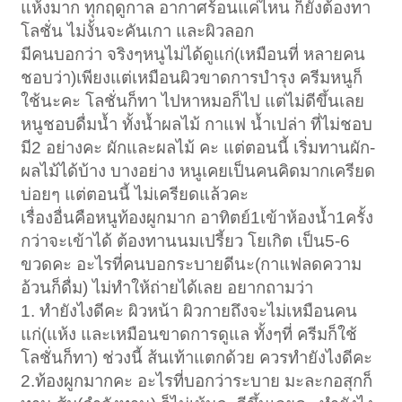
แห้งมาก ทุกฤดูกาล อากาศร้อนแค่ไหน ก็ยังต้องทา
โลชั่น ไม่งั้นจะคันเกา และผิวลอก
มีคนบอกว่า จริงๆหนูไม่ได้ดูแก่(เหมือนที่ หลายคน
ชอบว่า)เพียงแต่เหมือนผิวขาดการบำรุง ครีมหนูก็
ใช้นะคะ โลชั่นก็ทา ไปหาหมอก็ไป แต่ไม่ดีขึ้นเลย
หนูชอบดื่มน้ำ ทั้งน้ำผลไม้ กาแฟ น้ำเปล่า ที่ไม่ชอบ
มี2 อย่างคะ ผักและผลไม้ คะ แต่ตอนนี้ เริ่มทานผัก-
ผลไม้ได้บ้าง บางอย่าง หนูเคยเป็นคนคิดมากเครียด
บ่อยๆ แต่ตอนนี้ ไม่เครียดแล้วคะ
เรื่องอื่นคือหนูท้องผูกมาก อาทิตย์1เข้าห้องน้ำ1ครั้ง
กว่าจะเข้าได้ ต้องทานนมเปรี้ยว โยเกิต เป็น5-6
ขวดคะ อะไรที่คนบอกระบายดีนะ(กาแฟลดความ
อ้วนก็ดื่ม) ไม่ทำให้ถ่ายได้เลย อยากถามว่า
1. ทำยังไงดีคะ ผิวหน้า ผิวกายถึงจะไม่เหมือนคน
แก่(แห้ง และเหมือนขาดการดูแล ทั้งๆที่ ครีมก็ใช้
โลชั่นก็ทา) ช่วงนี้ ส้นเท้าแตกด้วย ควรทำยังไงดีคะ
2.ท้องผูกมากคะ อะไรที่บอกว่าระบาย มะละกอสุกก็