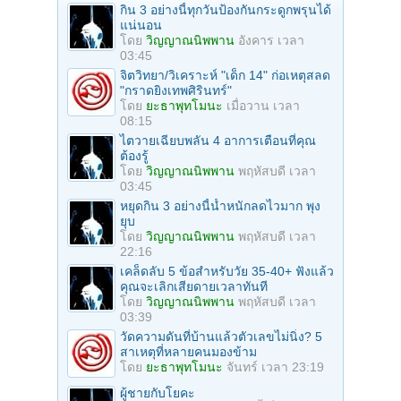
กิน 3 อย่างนี้ทุกวันป้องกันกระดูกพรุนได้
แน่นอน
โดย
วิญญาณนิพพาน
อังคาร เวลา
03:45
จิตวิทยา/วิเคราะห์ "เด็ก 14" ก่อเหตุสลด
"กราดยิงเทพศิรินทร์"
โดย
ยะธาพุทโมนะ
เมื่อวาน เวลา
08:15
ไตวายเฉียบพลัน 4 อาการเตือนที่คุณ
ต้องรู้
โดย
วิญญาณนิพพาน
พฤหัสบดี เวลา
03:45
หยุดกิน 3 อย่างนี้น้ำหนักลดไวมาก พุง
ยุบ
โดย
วิญญาณนิพพาน
พฤหัสบดี เวลา
22:16
เคล็ดลับ 5 ข้อสำหรับวัย 35-40+ ฟังแล้ว
คุณจะเลิกเสียดายเวลาทันที
โดย
วิญญาณนิพพาน
พฤหัสบดี เวลา
03:39
วัดความดันที่บ้านแล้วตัวเลขไม่นิ่ง? 5
สาเหตุที่หลายคนมองข้าม
โดย
ยะธาพุทโมนะ
จันทร์ เวลา 23:19
ผู้ชายกับโยคะ