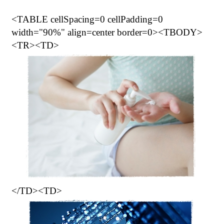
<TABLE cellSpacing=0 cellPadding=0
width="90%" align=center border=0><TBODY>
<TR><TD>
​
</TD><TD>