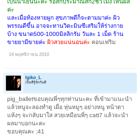
เป็นน้ำเย็นนะคะ รอสักประมาณสัก2ชั่วโมง เห็นผล
ค่ะ
และเมื่อท้องหายผูก สุขภาพดีก็จะตามมาค่ะ ผิว
พรรณดีขึ้น อาจจะทานวิตะมินซีเสริมให้ร่างกาย
บ้าง ขนาด500-1000มิลลิกรัม วันละ 1 เม็ด ร้าน
ขายยามีขายค่ะ
ผิวสวยแน่นอนค่ะ
คอนเฟริม
14 พฤศจิกายน 2010
Igiko_L
เป็นที่รู้จักกันดี
pig_balletขอบคุณพี่ๆทุกท่านนะคะ ที่เข้ามาแนะนำ
แล้วหนูจะลองทำดู เผื่อ หุ่นหมูๆ อย่างหนู หน้าตา
แห้งๆ จะกลับมาใส สวยเหมือนพี่ๆ catt7 แล้วจะนำ
ผลมาบอกนะคะ
ขอบคุณคะ ;41