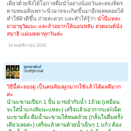
เดียวด้วยจึงได้โอกาสดื่มนำ้อย่างน้อยวันละสองลิตร
ตามหมอสั่งเพราะนิ่วอาจจะเกิดขึ้นมาอีกผลพลอยได้
ทำให้ผิวดีขึ้น ถ่ายสะดวก และทำให้รู้ว่า
นำ้นี่แหละ
ยาอายุวัฒนะ และถ้าอยากให้นอนหลับ สวดมนต์นั่ง
สมาธิ แผ่เมตตาทุกวันค่ะ
14 พฤศจิกายน 2010
peerakul
เป็นที่รู้จักกันดี
วิธีนี้ค่ะลองดู เป็นคนท้องผูกมากใช้แล้่วได้ผลดีมาก
ค่ะ
นำมะขามเปียก 1 ปั้น มาขยำกับน้ำ 1ถ้วย (เหมือน
จะใส่น้ำแกงส้มน่ะแหละ) เสร็จแล้วเอากากและัเม็ด
มะขามทิ้ง ดื่มน้ำมะขามให้หมดถ้วย (กลั้นใจดื่มครั้ง
เดียวเลยค่ะ) เสร็จแล้วตามด้วยน้ำเย็นๆ 1 แก้ว ต้อง