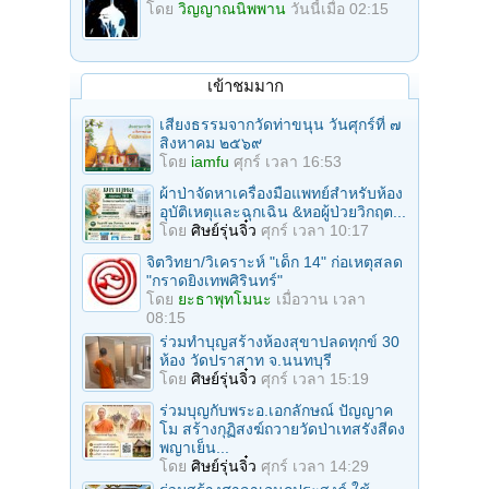
โดย
วิญญาณนิพพาน
วันนี้เมื่อ 02:15
เข้าชมมาก
เสียงธรรมจากวัดท่าขนุน วันศุกร์ที่ ๗
สิงหาคม ๒๕๖๙
โดย
iamfu
ศุกร์ เวลา 16:53
ผ้าป่าจัดหาเครื่องมือแพทย์สำหรับห้อง
อุบัติเหตุและฉุกเฉิน &หอผู้ป่วยวิกฤต...
โดย
ศิษย์รุ่นจิ๋ว
ศุกร์ เวลา 10:17
จิตวิทยา/วิเคราะห์ "เด็ก 14" ก่อเหตุสลด
"กราดยิงเทพศิรินทร์"
โดย
ยะธาพุทโมนะ
เมื่อวาน เวลา
08:15
ร่วมทําบุญสร้างห้องสุขาปลดทุกข์ 30
ห้อง วัดปราสาท จ.นนทบุรี
โดย
ศิษย์รุ่นจิ๋ว
ศุกร์ เวลา 15:19
ร่วมบุญกับพระอ.เอกลักษณ์ ปัญญาค
โม สร้างกุฏิสงฆ์ถวายวัดป่าเทสรังสีดง
พญาเย็น...
โดย
ศิษย์รุ่นจิ๋ว
ศุกร์ เวลา 14:29