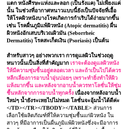
แตก หนังศีรษะแห่งและลอก (เป็นรังแค) ไม่เพียงแค่
นั้น ในช่วงที่อากาศหนาวแบบนี้ยังเป็นปัจจัยที่เอื้อ
ให้โรคผิวหนังบางโรคเกิดการกำเริบได้ง่ายมากขึ้น
เช่น โรคผื่นภูมิแพ้ผิวหนัง (
Atopic dermatitis) ผื่น
ผิวหนังอักเสบบริเวณผิวมัน (Seborrheic
Dermatitis) โรคสะเก็ดเงิน (Psoriasis) เป็นต้น
สำหรับสาวๆ อย่างพวกเรา การดูแลผิวในช่วงฤดู
หนาวนั้นเป็นสิ่งที่สำคัญมาก
เราจะต้อง
ดูแลผิวหนัง
ให้มีความชุ่มชื้นอยู่ตลอดเวลา และถ้าเป็นไปได้ควร
หลีกเลี่ยงการอาบน้ำอุ่นบ่อยๆ เพราะทำยิ่งทำให้ผิว
แห้งมากขึ้น และหลังจากอาบน้ำควรทาโลชั่นให้ชุ่ม
ชื้นหลักจากการอาบน้ำทุกครั้ง
เนื่องจากหลังอาบน้ำ
ใหม่ๆ น้ำยังระเหยไปไม่หมด โลชั่นจะอุ้มน้ำได้ดีค่ะ
</TD></TR></TBODY></TABLE>
ส่วนการ
เลือกใช้ผลิตภัณฑ์ที่ให้ความชุ่มชื้นแก่ผิวหนัง ใน
สาวๆ ที่มีอาการเป็นผื่นภูมิแพ้ผิวหนังซึ่งจะมีอาการ