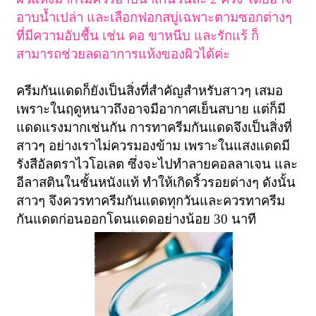
อาบน้ำเปล่า และเลือกฟอกสบู่เฉพาะตามซอกต่างๆ
ที่มีความอับชื้น เช่น คอ ขาหนีบ และรักแร้ ก็
สามารถช่วยลดอาการแห้งของผิวได้ค่ะ
ครีมกันแดดก็ยังเป็นสิ่งที่สำคัญสำหรับสาวๆ เสมอ
เพราะในฤดูหนาวถึงอาจมีอากาศเย็นสบาย แต่ก็มี
แดดแรงมากเช่นกัน การทาครีมกันแดดจึงเป็นสิ่งที่
สาวๆ อย่างเราไม่ควรมองข้าม เพราะในแสงแดดมี
รังสีอัลตราไวโอเลต ซึ่งจะไปทำลายคอลลาเจน และ
อีลาสตินในชั้นหนังแท้ ทำให้เกิดริ้วรอยต่างๆ ดังนั้น
สาวๆ จึงควรทาครีมกันแดดทุกวันและควรทาครีม
กันแดดก่อนออกโดนแดดอย่างน้อย
30 นาที