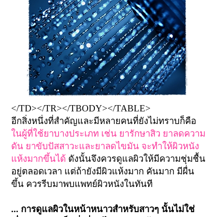
​
</TD></TR></TBODY></TABLE>
อีกสิ่งหนึ่งที่สำคัญและมีหลายคนที่ยังไม่ทราบก็คือ
ในผู้ที่ใช้ยาบางประเภท เช่น ยารักษาสิว ยาลดความ
ดัน ยาขับปัสสาวะและยาลดไขมัน จะทำให้ผิวหนัง
แห้งมากขึ้นได้
ดังนั้นจึงควรดูแลผิวให้มีความชุ่มชื้น
อยู่ตลอดเวลา แต่ถ้ายังมีผิวแห้งมาก คันมาก มีผื่น
ขึ้น ควรรีบมาพบแพทย์ผิวหนังในทันที
... การดูแลผิวในหน้าหนาวสำหรับสาวๆ นั้นไม่ใช่