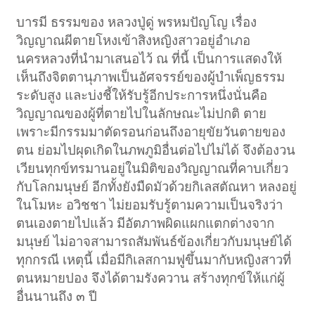
บารมี ธรรมของ หลวงปู่ดู่ พรหมปัญโญ เรื่อง
วิญญาณผีตายโหงเข้าสิงหญิงสาวอยู่อำเภอ
นครหลวงที่นำมาเสนอไว้ ณ ที่นี้ เป็นการแสดงให้
เห็นถึงจิตตานุภาพเป็นอัศจรรย์ของผู้บำเพ็ญธรรม
ระดับสูง และบ่งชี้ให้รับรู้อีกประการหนึ่งนั่นคือ
วิญญาณของผู้ที่ตายไปในลักษณะไม่ปกติ ตาย
เพราะมีกรรมมาตัดรอนก่อนถึงอายุขัยวันตายของ
ตน ย่อมไปผุดเกิดในภพภูมิอื่นต่อไปไม่ได้ จึงต้องวน
เวียนทุกข์ทรมานอยู่ในมิติของวิญญาณที่คาบเกี่ยว
กับโลกมนุษย์ อีกทั้งยังมืดมัวด้วยกิเลสตัณหา หลงอยู่
ในโมหะ อวิชชา ไม่ยอมรับรู้ตามความเป็นจริงว่า
ตนเองตายไปแล้ว มีอัตภาพผิดแผกแตกต่างจาก
มนุษย์ ไม่อาจสามารถสัมพันธ์ข้องเกี่ยวกับมนุษย์ได้
ทุกกรณี เหตุนี้ เมื่อมีกิเลสกามฟูขึ้นมากับหญิงสาวที่
ตนหมายปอง จึงได้ตามรังควาน สร้างทุกข์ให้แก่ผู้
อื่นนานถึง ๓ ปี