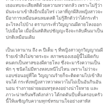
เธอแทบจะเสียสติด้วยความหวาดกลัว เพราะไม่รู้ว่า
มันจะมาเข้าสิงอีกเมื่อไหร่ เวลาที่ถูกผีสิงหญิงสาวจะ
มีอาการเหมือนคนหมดสติ ไม่รู้สึกตัวว่าได้กระทำ
อะไรลงไปบ้าง ตราบกระทั่ววิญญาณผีตายโหงออก
ไปเมื่อใด เมื่อนั้นสติสัมปชัญญะจึงจะกลับคืนมาเป็น
ปกติเหมือนเดิม
เป็นเวลานาน ถึง ๓ ปีเต็ม ๆ ที่หญิงสาวถูกวิญญาณผี
ร้ายเข้าสิงไม่ขาดระยะ สภาพของเธอผู้นี้ไม่ผิดกับ
คนตกเป็นทาสของผีตายโหง ซึ่งจะมารังควานเป็น
พัก ๆ ชนิดไม่มีทางหลบหนีไปไหน เพราะไม่ว่าจะ
แอบซ่อนอยู่ที่ใด วิญญาณร้ายก็จะติดตามไปเข้าสิง
จนได้ กระทั่งหญิงสาวหวาดผวาไม่ไม่เป็นอันกินอัน
นอน ร่างกายผ่ายผอมทรุดลงอย่างน่าใจหาย และ
ภาวะน่าพรั่นพรึงดังกล่าว ได้กดดันบีบคั้นครอบครัว
นี้ให้เผชิญกับความทุกข์ทรมานใจอย่างสาหัส