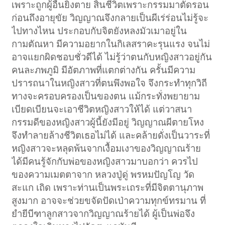
เพราะถูกผู้อื่นยิงตาย สิ้นชีวิตเพราะกรรมมาตัดรอน
ก่อนถึงอายุขัย วิญญาณจึงกลายเป็นผีเร่ร่อนไม่รู้จะ
ไปทางไหน ประกอบกับจิตยังหลงมัวเมาอยู่ใน
กามตัณหา มีความอยากในกิเลสราคะรุนแรง จนไม่
อาจแยกผิดชอบชั่วดีได้ ไม่รู้ว่าตนกับหญิงสาวอยู่กัน
คนละภพภูมิ มีอัตภาพที่แตกต่างกัน ครั้นมีความ
ปรารถนาในหญิงสาวที่ตนพึงพอใจ จึงกระทำทุกวิถี
ทางจะครอบครองเป็นของตน แม้กระทั่งพยายาม
เบียดเบียนจะเอาชีวิตหญิงสาวให้ได้ แต่วาสนา
กรรมดีของหญิงสาวผู้นี้ยังมีอยู่ วิญญาณผีตายโหง
จึงทำลายล้างชีวิตเธอไม่ได้ และคล้ายดั่งเป็นวาระที่
หญิงสาวจะหลุดพ้นจากเงื้อมเงาของวิญญาณร้าย
ได้มีคนรู้จักกับพ่อของหญิงสาวมาบอกว่า ควรไป
ของความเมตตาจาก หลวงปู่ดู่ พรหมปัญโญ วัด
สะแก เถิด เพราะท่านเป็นพระเถระที่มีจิตตานุภาพ
สูงมาก อาจจะช่วยขจัดปัดเป่าความทุกข์ทรมาน ที่
ยำยีบีฑาลูกสาวจากวิญญาณร้ายได้ ผู้เป็นพ่อจึง