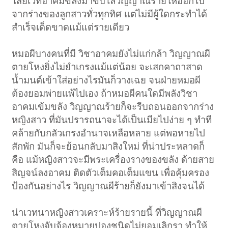
ไสยเวทอาคมขลังมาขับไล่วิญญาณร้ายให้ออกไป
จากร่างของลูกสาวทั่วทุกทิศ แต่ไม่มีผู้ใดกระทำได้
สำเร็จเด็ดขาดแม้แต่รายเดียว
หมอผีบางคนที่มี วิชาอาคมยังไม่แก่กล้า วิญญาณผี
ตายโหงยิ่งไม่ยำเกรงแม้แต่น้อย จะเสกคาถาสาด
น้ำมนต์เข้าใส่อย่างไรมันก็วางเฉย จนฝ่ายหมอผี
ต้องยอมพ่ายแพ้ไปเอง ถ้าหมอผีคนใดมีพลังวิชา
อาคมเข้มขลัง วิญญาณร้ายก็จะรีบถอนออกจากร่าง
หญิงสาว ที่มันปรารถนาจะได้เป็นเมียไปง่าย ๆ ทำที
คล้ายกับกลัวเกรงอำนาจเหลือหลาย แต่พอหายไป
สักพัก มันก็จะย้อนกลับมาสิงใหม่ ที่น่าประหลาดก็
คือ แม้หญิงสาวจะมีพระเครื่องรางของขลัง ด้ายสาย
สิญจน์ลงอาคม ติดตัวเต็มคอเต็มแขน เพื่อคุ้มครอง
ป้องกันอย่างไร วิญญาณผีร้ายก็ยังมาเข้าสิงจนได้
น่าเวทนาหญิงสาวเคราะห์ร้ายรายนี้ ที่วิญญาณผี
ตายโหงจับจ้องหมายปองชนิดไม่ยอมเลิกรา ทำให้