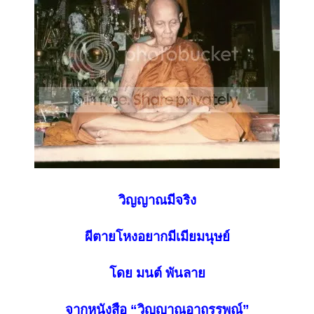
วิญญาณมีจริง
ผีตายโหงอยากมีเมียมนุษย์
โดย มนต์ พันลาย
จากหนังสือ “วิญญาณอาถรรพณ์”