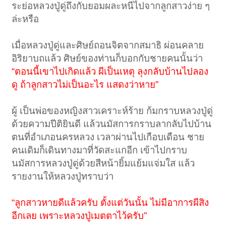
ระย่อหลวงปู่ดู่ถึงกับยอมผละหนีไปจากลูกสาวง่าย ๆ
ล่ะหรือ
เมื่อหลวงปู่ดู่และศิษย์ถอนจิตจากสมาธิ ผ่อนคลาย
อิริยาบถแล้ว ศิษย์ของท่านก็บอกกับชายคนนั้นว่า
“ตอนนี้เขาไปเกิดแล้ว ผีเป็นเหตุ ลุงกลับบ้านไปลอง
ดู ถ้าลูกสาวไม่เป็นอะไร แสดงว่าหาย”
ผู้ เป็นพ่อของหญิงสาวเคราะห์ร้าย ก้มกราบหลวงปู่ดู่
ด้วยความปีติยินดี แล้วนมัสการกราบลากลับไปบ้าน
ตนที่อำเภอนครหลวง เวลาผ่านไปเกือบเดือน ชาย
คนเดิมก็เดินทางมาที่วัดสะแกอีก เข้าไปกราบ
นมัสการหลวงปู่ดู่ด้วยสีหน้ายิ้มแย้มแจ่มใส แล้ว
รายงานให้หลวงปู่ทราบว่า
“ลูกสาวหายดีแล้วครับ ตั้งแต่วันนั้น ไม่มีอาการผีสิง
อีกเลย เพราะหลวงปู่เมตตาไว้ครับ”