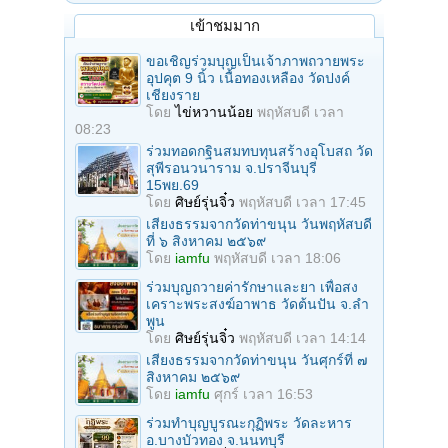
เข้าชมมาก
ขอเชิญร่วมบุญเป็นเจ้าภาพถวายพระ
อุปคุต 9 นิ้ว เนื้อทองเหลือง วัดปงค์
เชียงราย
โดย
ไข่หวานน้อย
พฤหัสบดี เวลา
08:23
ร่วมทอดกฐินสมทบทุนสร้างอุโบสถ วัด
สุพีรอนวนาราม จ.ปราจีนบุรี
15พย.69
โดย
ศิษย์รุ่นจิ๋ว
พฤหัสบดี เวลา 17:45
เสียงธรรมจากวัดท่าขนุน วันพฤหัสบดี
ที่ ๖ สิงหาคม ๒๕๖๙
โดย
iamfu
พฤหัสบดี เวลา 18:06
ร่วมบุญถวายค่ารักษาและยา เพื่อสง
เคราะพระสงฆ์อาพาธ วัดต้นปัน จ.ลํา
พูน
โดย
ศิษย์รุ่นจิ๋ว
พฤหัสบดี เวลา 14:14
เสียงธรรมจากวัดท่าขนุน วันศุกร์ที่ ๗
สิงหาคม ๒๕๖๙
โดย
iamfu
ศุกร์ เวลา 16:53
ร่วมทําบุญบูรณะกุฏิพระ วัดละหาร
อ.บางบัวทอง จ.นนทบุรี