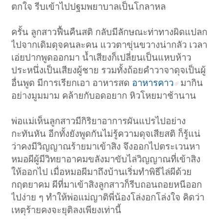
ตกใจ รีบเข้าไปปฐมพยาบาลเป็นโกลาหล
ครั้น ลูกสาวฟื้นคืนสติ กลับมีลักษณะท่าทางผิดแปลก
ไปจากเดิมดุจคนละคน แววตาขุ่นขวางน่ากลัว เวลา
เอ่ยปากพูดออกมา น้ำเสียงก็เปลี่ยนเป็นแหบห้าว
ประหนึ่งเป็นเสียงผู้ชาย รวมทั้งถ้อยคำวาจาดุจเป็นผู้
อื่นพูด มีการเรียกเอา อาหารสด
อาหารคาว
มากิน
อย่างมูมมาม คล้ายกับอดอยาก หิวโหยมาช้านาน
พ่อแม่เห็นลูกสาวมีกิริยาอาการผันแปรไปอย่าง
กะทันหัน อีกทั้งยังพูดกันไม่รู้ความดุจเสียสติ ก็รู้แน่
ว่าคงมีวิญญาณร้ายมาเข้าสิง จึงออกไปตระเวนหา
หมอผีผู้มีวิทยาอาคมขลังมาขับไล่วิญญาณที่เข้าสิง
ให้ออกไป เมื่อหมอผีมาถึงบ้านเริ่มทำพิธีไล่ผีด้วย
กฤตยาคม ผีที่มาเข้าสิงลูกสาวก็รีบถอนถอยหนีออก
ไปง่าย ๆ ทำให้พ่อแม่ญาติพี่น้องโล่งอกโล่งใจ คิดว่า
เหตุร้ายคงจะยุติลงเพียงเท่านี้