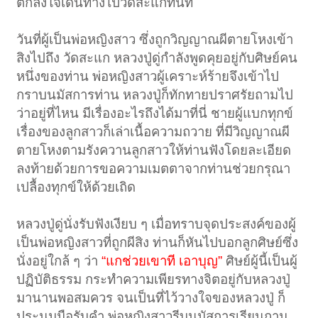
ตกลงใจเดินทางไปวัดสะแกทันที
วันที่ผู้เป็นพ่อหญิงสาว ซึ่งถูกวิญญาณผีตายโหงเข้า
สิงไปถึง วัดสะแก หลวงปู่ดู่กำลังพูดคุยอยู่กับศิษย์คน
หนึ่งของท่าน พ่อหญิงสาวผู้เคราะห์ร้ายจึงเข้าไป
กราบนมัสการท่าน หลวงปู่ก็ทักทายปราศรัยถามไป
ว่าอยู่ที่ไหน มีเรื่องอะไรถึงได้มาที่นี่ ชายผู้แบกทุกข์
เรื่องของลูกสาวก็เล่าเนื้อความถวาย ที่มีวิญญาณผี
ตายโหงตามรังควานลูกสาวให้ท่านฟังโดยละเอียด
ลงท้ายด้วยการขอความเมตตาจากท่านช่วยกรุณา
เปลื้องทุกข์ให้ด้วยเถิด
หลวงปู่ดู่นั่งรับฟังเงียบ ๆ เมื่อทราบจุดประสงค์ของผู้
เป็นพ่อหญิงสาวที่ถูกผีสิง ท่านก็หันไปบอกลูกศิษย์ซึ่ง
นั่งอยู่ใกล้ ๆ ว่า
“แกช่วยเขาที เอาบุญ”
ศิษย์ผู้นี้เป็นผู้
ปฏิบัติธรรม กระทำความเพียรทางจิตอยู่กับหลวงปู่
มานานพอสมควร จนเป็นที่ไว้วางใจของหลวงปู่ ก็
ประนมมือรับคำ พ่อหญิงสาวรีบนมัสการเรียนถาม