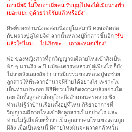
เอาเมียผี ไม่ใช่เอาเมียคน รับบุญไปจะได้เมียนางฟ้า
เยอะแยะ ดูด้วยว่าผีรับแล้วหรือยัง”
ศิษย์ของท่านนั่งลงสงบนิ่งอยู่ในสมาธิ คงจะติดต่อ
กับหลวงปู่ดู่โดยจิต จากนั้นหลวงปู่ก็กล่าวขึ้นอีก
“รับ
แล้วใช่ไหม.....ไปเกิดซะ.....เอาละหมดเรื่อง”
พ่อ ของหญิงสาวที่ถูกวิญญาณผีตายโหงเข้าสิงเป็น
พัก ๆ นานถึง ๓ ปี แม้จะเคารพหลวงปู่ดู่เพียงไร ก็ยัง
ไม่วายลังเลสงสัยว่า บารมีธรรมของหลวงปู่จะช่วย
ลูกสาวให้พ้นจากอำนาจผีร้ายได้อย่างไร เพราะไม่
เห็นท่านประกอบพิธีที่ชวนให้เกิดความขลังอย่างใด
เลย อีกทั้งลูกสาวก็อยู่ไกลถึงอำเภอนครหลวง ซึ่ง
ท่านไม่รู้ว่าบ้านเรือนตั้งอยู่ที่ไหน กิริยาอาการที่
วิญญาณผีตายโหงเข้าสิงลูกสาวเป็นอย่างไร และ
ท่านไม่รู้เสียด้วยซ้ำว่า เป็นลูกสาวคนไหนของตนถูก
ผีสิง เมื่อเป็นเช่นนี้ ผีตายโหงมันจะหวาดกลัวหวั่น