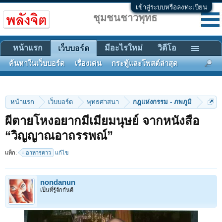
เข้าสู่ระบบหรือลงทะเบียน
ชุมชนชาวพุทธ
หน้าแรก
มีอะไรใหม่
วิดีโอ
เว็บบอร์ด
ค้นหาในเว็บบอร์ด
เรื่องเด่น
กระทู้และโพสต์ล่าสุด
หน้าแรก
เว็บบอร์ด
พุทธศาสนา
กฎแห่งกรรม - ภพภูมิ
ผีตายโหงอยากมีเมียมนุษย์ จากหนังสือ
“วิญญาณอาถรรพณ์”
แท็ก:
อาหารคาว
แก้ไข
nondanun
เป็นที่รู้จักกันดี