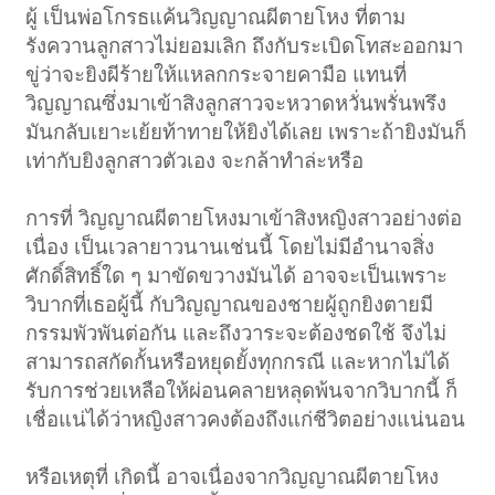
ผู้ เป็นพ่อโกรธแค้นวิญญาณผีตายโหง ที่ตาม
รังควานลูกสาวไม่ยอมเลิก ถึงกับระเบิดโทสะออกมา
ขู่ว่าจะยิงผีร้ายให้แหลกกระจายคามือ แทนที่
วิญญาณซึ่งมาเข้าสิงลูกสาวจะหวาดหวั่นพรั่นพรึง
มันกลับเยาะเย้ยท้าทายให้ยิงได้เลย เพราะถ้ายิงมันก็
เท่ากับยิงลูกสาวตัวเอง จะกล้าทำล่ะหรือ
การที่ วิญญาณผีตายโหงมาเข้าสิงหญิงสาวอย่างต่อ
เนื่อง เป็นเวลายาวนานเช่นนี้ โดยไม่มีอำนาจสิ่ง
ศักดิ์สิทธิ์ใด ๆ มาขัดขวางมันได้ อาจจะเป็นเพราะ
วิบากที่เธอผู้นี้ กับวิญญาณของชายผู้ถูกยิงตายมี
กรรมพัวพันต่อกัน และถึงวาระจะต้องชดใช้ จึงไม่
สามารถสกัดกั้นหรือหยุดยั้งทุกกรณี และหากไม่ได้
รับการช่วยเหลือให้ผ่อนคลายหลุดพ้นจากวิบากนี้ ก็
เชื่อแน่ได้ว่าหญิงสาวคงต้องถึงแก่ชีวิตอย่างแน่นอน
หรือเหตุที่ เกิดนี้ อาจเนื่องจากวิญญาณผีตายโหง