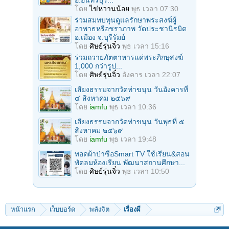
อ.อินทร์บุรี...
โดย
ไข่หวานน้อย
พุธ เวลา 07:30
ร่วมสมทบทุนดูแลรักษาพระสงฆ์ผู้
อาพาธหรือชราภาพ วัดประชานิรมิต
อ.เมือง จ.บุรีรัมย์
โดย
ศิษย์รุ่นจิ๋ว
พุธ เวลา 15:16
ร่วมถวายภัตตาหารแด่พระภิกษุสงฆ์
1,000 กว่ารูป...
โดย
ศิษย์รุ่นจิ๋ว
อังคาร เวลา 22:07
เสียงธรรมจากวัดท่าขนุน วันอังคารที่
๔ สิงหาคม ๒๕๖๙
โดย
iamfu
พุธ เวลา 10:36
เสียงธรรมจากวัดท่าขนุน วันพุธที่ ๕
สิงหาคม ๒๕๖๙
โดย
iamfu
พุธ เวลา 19:48
ทอดผ้าป่าซื้อSmart TV ใช้เรียน&สอน
พัดลมห้องเรียน พัฒนาสถานศึกษา...
โดย
ศิษย์รุ่นจิ๋ว
พุธ เวลา 10:50
หน้าแรก
เว็บบอร์ด
พลังจิต
เรื่องผี