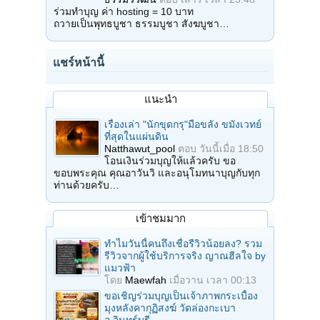
ร่วมทำบุญ ค่า hosting = 10 บาท
ถวายเป็นพุทธบูชา ธรรมบูชา สังฆบูชา…
แชร์หน้านี้
แนะนำ
เรื่องเล่า "นักขุดกรุ"มือขลัง ขมังเวทย์
ที่สุดในแผ่นดิน
Natthawut_pool
ตอบ
วันนี้เมื่อ 18:50
โอนเงินร่วมบุญให้แล้วครับ ขอ
ขอบพระคุณ คุณอาวันวิ และอนุโมทนาบุญกับทุก
ท่านด้วยครับ…
เข้าชมมาก
ทำไมวันนี้คนถึงเชื่อรีวิวน้อยลง? รวม
รีวิวจากผู้ใช้บริการจริง ญาณฮีลใจ by
แมวฟ้า
โดย
Maewfah
เมื่อวาน เวลา 00:13
ขอเชิญร่วมบุญเป็นเจ้าภาพกระเบื้อง
มุงหลังคากุฏิสงฆ์ วัดล่องกะเบา