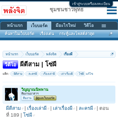
เข้าสู่ระบบหรือลงทะเบียน
ชุมชนชาวพุทธ
หน้าแรก
มีอะไรใหม่
วิดีโอ
เว็บบอร์ด
ค้นหาในเว็บบอร์ด
เรื่องเด่น
กระทู้และโพสต์ล่าสุด
หน้าแรก
เว็บบอร์ด
พลังจิต
เรื่องผี
ผีตีสาม | โซ่ผี
วีดีโอ
แท็ก:
ผีตีสาม
ละครผี
เรื่องเล่าผี
เล่าเรื่องผี
โซ่ผี
แก้ไข
วิญญาณนิพพาน
ทีมงานอาสาฯ
ทีมงาน
ผู้ดูแลเว็บบอร์ด
ผีตีสาม
|
เรื่องเล่าผี
|
เล่าเรื่องผี
|
ละครผี
| ตอน
ที่ 189 |
โซ่ผี