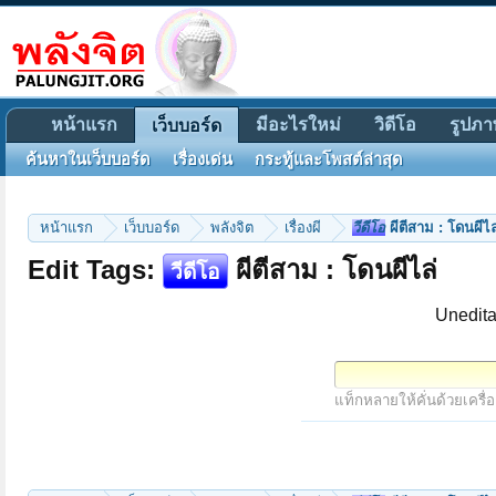
หน้าแรก
มีอะไรใหม่
วิดีโอ
รูปภา
เว็บบอร์ด
ค้นหาในเว็บบอร์ด
เรื่องเด่น
กระทู้และโพสต์ล่าสุด
หน้าแรก
เว็บบอร์ด
พลังจิต
เรื่องผี
วีดีโอ
ผีตีสาม : โดนผีไล
Edit Tags:
ผีตีสาม : โดนผีไล่
วีดีโอ
Unedita
แท็กหลายให้คั่นด้วยเครื่