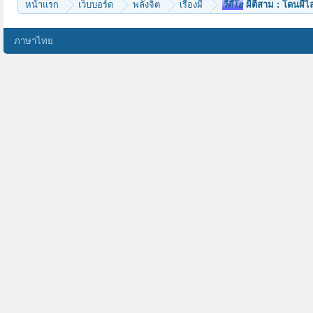
หน้าแรก
เว็บบอร์ด
พลังจิต
เรื่องผี
วีดีโอ
ผีตีสาม : โดนผีไล
ภาษาไทย