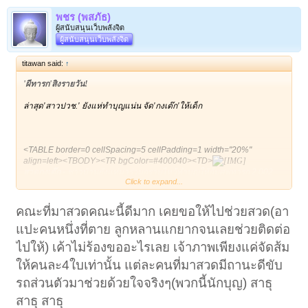
พชร (พสภัธ)
ผู้สนับสนุนเว็บพลังจิต
ผู้สนับสนุนเว็บพลังจิต
titawan said:
↑
'ผีทารก'สิงรายวัน!
ล่าสุด'สาวปวช.' ยังแห่ทำบุญแน่น จัด'กงเต๊ก'ให้เด็ก
<TABLE border=0 cellSpacing=5 cellPadding=1 width="20%"
align=left><TBODY><TR bgColor=#400040><TD>
สวดกงเต๊ก
- ชาวบ้านยังแห่มาร่วมกราบไหว้ทำบุญให้กับศพทารก 2,002
Click to expand...
ศพ ที่วัดไผ่เงินกันเป็นจำนวนมาก ขณะที่ทางวัดจัดพิธีกรรมสวดกงเต๊ก เพื่อ
ส่งวิญญาณทารกเหล่านั้น ขณะที่เหตุการณ์ผีสิงรายวัน ยังเกิดขึ้นภายในวัด
อีก เมื่อ 28 พ.ย.
คณะที่มาสวดคณะนี้ดีมาก เคยขอให้ไปช่วยสวด(อา
แปะคนหนึ่งที่ตาย ลูกหลานแกยากจนเลยช่วยติดต่อ
</TD></TR></TBODY></TABLE>
จัดสวดกงเต๊กให้วิญญาณทารก 2,002
ไปให้) เค้าไม่ร้องขออะไรเลย เจ้าภาพเพียงแค่จัดส้ม
ศพ เกิดเหตุผีเข้าอีกราย คราวนี้เป็นเด็กปวช. แม่บอกมักมีอาการเหมือนผี
เข้า ทุกครั้งที่เจอรูปปั้นกุมารหรือทวยเทพ ด้านสมัชชาสุขภาพแห่งชาติจัด
ให้คนละ4ใบเท่านั้น แต่ละคนที่มาสวดมีถานะดีขับ
สัมมนาปัญหาท้องแล้วทำแท้งถึงวัด 'องอาจ' หนุนยกระดับปัญหา ด้าน
รถส่วนตัวมาช่วยด้วยใจจริงๆ(พวกนี้นักบุญ) สาธุ
สมัชชาสุขภาพฯ เตรียมดันเป็นวาระแห่งชาติ
สาธุ สาธุ
เมื่อเวลา 09.00 น. วันที่ 28 พ.ย. ที่วัดไผ่เงินโชตนาราม ถ.จันทน์ ซอยจันทน์