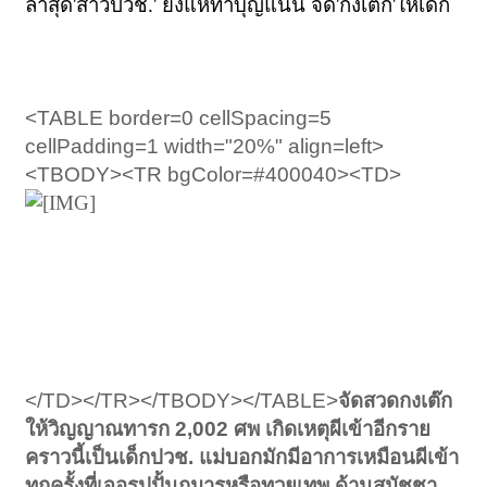
ล่าสุด'สาวปวช.' ยังแห่ทำบุญแน่น จัด'กงเต๊ก'ให้เด็ก
<TABLE border=0 cellSpacing=5
cellPadding=1 width="20%" align=left>
<TBODY><TR bgColor=#400040><TD>
สวดกงเต๊ก
- ชาวบ้านยังแห่มาร่วมกราบไหว้ทำบุญ
ให้กับศพทารก 2,002 ศพ ที่วัดไผ่เงินกันเป็นจำนวน
มาก ขณะที่ทางวัดจัดพิธีกรรมสวดกงเต๊ก เพื่อส่ง
วิญญาณทารกเหล่านั้น ขณะที่เหตุการณ์ผีสิงรายวัน
ยังเกิดขึ้นภายในวัดอีก เมื่อ 28 พ.ย.
</TD></TR></TBODY></TABLE>
จัดสวดกงเต๊ก
ให้วิญญาณทารก 2,002 ศพ เกิดเหตุผีเข้าอีกราย
คราวนี้เป็นเด็กปวช. แม่บอกมักมีอาการเหมือนผีเข้า
ทุกครั้งที่เจอรูปปั้นกุมารหรือทวยเทพ ด้านสมัชชา