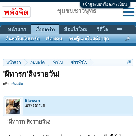
เข้าสู่ระบบหรือลงทะเบียน
ชุมชนชาวพุทธ
หน้าแรก
มีอะไรใหม่
วิดีโอ
เว็บบอร์ด
ค้นหาในเว็บบอร์ด
เรื่องเด่น
กระทู้และโพสต์ล่าสุด
หน้าแรก
เว็บบอร์ด
ทั่วไป
ข่าวทั่วไป
'ผีทารก'สิงรายวัน!
แท็ก:
เพิ่มแท็ก
titawan
เป็นที่รู้จักกันดี
'ผีทารก'สิงรายวัน!