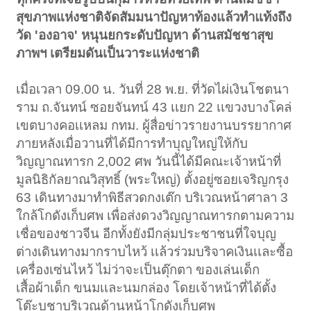
สุขภาพแห่งชาติจัดสัมมนาปัญหาท้องแล้วทำแท้งถึง
วัด 'องอาจ' หนุนยกระดับปัญหา ด้านสมัชชาสุข
ภาพฯ เตรียมดันเป็นวาระแห่งชาติ
เมื่อเวลา 09.00 น. วันที่ 28 พ.ย. ที่วัดไผ่เงินโชตนา
ราม ถ.จันทน์ ซอยจันทน์ 43 เเยก 22 เเขวงบางโคล่
เขตบางคอเเหลม กทม. ผู้สื่อข่าวรายงานบรรยากาศ
ภายหลังเมื่อวานที่ได้มีการทำบุญใหญ่ให้กับ
วิญญาณทารก 2,002 ศพ วันนี้ได้มีคณะเจ้าหน้าที่
มูลนิธิกัลยาณวิสุทธิ์ (พระใหญ่) ตั้งอยู่ซอยเจริญกรุง
63 เดินทางมาทำพิธีสวดกงเต๊ก บริเวณหน้าศาลา 3
ใกล้โกดังเก็บศพ เพื่อส่งดวงวิญญาณทารกตามความ
เชื่อของชาวจีน อีกทั้งยังมีกลุ่มประชาชนที่ใจบุญ
ต่างเดินทางมากราบไหว้ เเล้วร่วมบริจาคเงินเเละซื้อ
เครื่องเซ่นไหว้ ไม่ว่าจะเป็นตุ๊กตา ของเล่นเด็ก
เสื้อผ้าเด็ก ขนมเเละนมกล่อง โดยเจ้าหน้าที่ได้ตั้ง
โต๊ะบูชาบริเวณด้านหน้าโกดังเก็บศพ