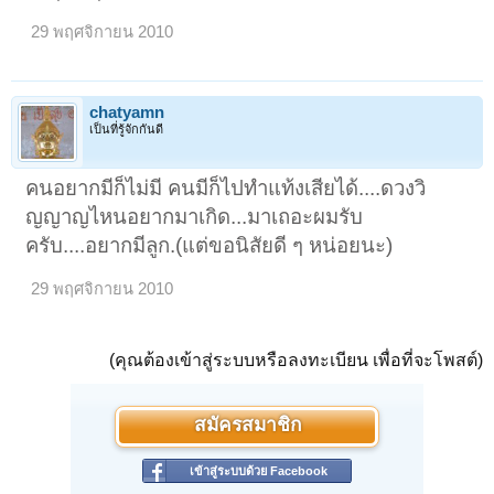
43 เเยก 22 เเขวงบางโคล่ เขตบางคอเเหลม กทม. ผู้สื่อข่าวรายงาน
บรรยากาศภายหลังเมื่อวานที่ได้มีการทำบุญใหญ่ให้กับวิญญาณทารก
29 พฤศจิกายน 2010
2,002 ศพ วันนี้ได้มีคณะเจ้าหน้าที่มูลนิธิกัลยาณวิสุทธิ์ (พระใหญ่) ตั้งอยู่ซอย
เจริญกรุง 63 เดินทางมาทำพิธีสวดกงเต๊ก บริเวณหน้าศาลา 3 ใกล้โกดังเก็บ
ศพ เพื่อส่งดวงวิญญาณทารกตามความเชื่อของชาวจีน อีกทั้งยังมีกลุ่ม
ประชาชนที่ใจบุญ ต่างเดินทางมากราบไหว้ เเล้วร่วมบริจาคเงินเเละซื้อ
chatyamn
เครื่องเซ่นไหว้ ไม่ว่าจะเป็นตุ๊กตา ของเล่นเด็ก เสื้อผ้าเด็ก ขนมเเละนมกล่อง
เป็นที่รู้จักกันดี
โดยเจ้าหน้าที่ได้ตั้งโต๊ะบูชาบริเวณด้านหน้าโกดังเก็บศพ
ผู้สื่อข่าวรายงานด้วยว่า ส่วนใหญ่ประชาชนที่มาต่างอธิษฐานจิตให้ดวง
คนอยากมีก็ไม่มี คนมีก็ไปทำแท้งเสียได้....ดวงวิ
วิญญาณทารกทั้ง 2,002 ศพ ได้ไปเกิดใหม่ในครอบครัวที่สมบูรณ์ พร้อมที่จะ
เลี้ยงดูพวกเขา บางส่วนก็มาขอโชคลาภถ้าได้ตามที่ต้องการก็จะนำเงินมา
ญญาญไหนอยากมาเกิด...มาเถอะผมรับ
ทำบุญให้ เรียกได้ว่าตั้งเเต่ช่วงเช้ามีประชาชนเดินทางมาที่วัดกันอย่างไม่
ขาดสาย เมื่อทุกคนได้ทำบุญให้กับดวงวิญญาณเด็กทั้งหมดเเล้ว กล่าวเป็น
ครับ....อยากมีลูก.(แต่ขอนิสัยดี ๆ หน่อยนะ)
เสียงเดียวกันว่ารู้สึกมีความสุขทั้งกายเเละใจ โดยจะกลับไปบอกต่อให้ญาติ
เเละกลุ่มเพื่อนมาทำบุญที่วัดไผ่เงิน
29 พฤศจิกายน 2010
นางจารุวรรณ เปล่งเหมือนแข อายุ 62 ปี กรรมการมูลนิธิและเป็นหัวหน้าทีม
สวดมนต์ กล่าวว่า วันนี้ตนและทีมสวดมนต์กว่า 60 ชีวิต เดินทางมาทำบุญ
สวดส่งวิญญาณให้ทารก ซึ่งเป็นการสวดมนต์ชุดใหญ่ใช้เวลาประมาณ 5
(คุณต้องเข้าสู่ระบบหรือลงทะเบียน เพื่อที่จะโพสต์)
ชั่วโมง ไม่มีการเรี่ยไรเงินจากชาวบ้านเพราะใช้งบประมาณของทีมงานและ
มูลนิธิ ส่วนตัวเเล้วพวกตนมักจะให้ความช่วยเหลือกับบรรดาศพไม่มีญาติ
ด้วยการบริจาคโลงศพให้เป็นประจำอยู่เเล้ว หากท่านใดมีความประสงค์จะ
ให้ทางมูลนิธิช่วยเหลือสามารถติดต่อที่เบอร์ตน 08-9602-0602
สมัครสมาชิก
ด้านนายพิชิต วัฒนโชติวงษ์ อายุ 62 ปี ประธาน อปพร.เขตสาทร เจ้าหน้าที่
ดูเเลโต๊ะพิธีส่วนหน้าโกดังเก็บศพ เปิดเผยว่า ตั้งแต่เกิดเหตุการณ์พบซาก
เข้าสู่ระบบด้วย Facebook
ทารกซุกซ่อนอยู่ในโกดังวัดถึง 2,002 ศพ ตนก็พาทีมงานเดินทางมาให้