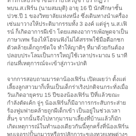
ทารกให้ประชาชนกราบไหว้บูชา ปรากฏว่า
พบน.ส.เฟิร์น (นามสมมุติ) อายุ 16 ปี นักศึกษาชั้น
ปวช.ปี 1 ของวิทยาลัยแห่งหนึ่ง ซึ่งเดินทางนำเครื่อง
เซ่นมาวางให้ประติมากรรมทั้ง 3 องค์ แต่จู่ๆ น.ส.เฟิ
รน์ ก็เกิดอาการผีเข้า โดยแสดงอาการเพ้อพูดจาเป็น
ภาษาเทพ ร้องไห้โฮจนฟังไม่ได้สรรพใช้มือตีอกชก
ตัวคล้ายเด็กถูกขัดใจ ทำให้ญาติๆ ที่มาด้วยกันต้อง
ปลอบประโลมเป็นการใหญ่ใช้เวลาประมาณ 5 นาที
ก่อนที่เหตุการณ์จะเข้าสู่ภาวะปกติ
จากการสอบถามมารดาน้องเฟิร์น เปิดเผยว่า ตั้งแต่
เลี้ยงลูกสาวมาก็เห็นเป็นเด็กร่าเริงปกติจนกระทั่งเมื่อ
วันเกิดอายุครบ 15 ปีของน้องเฟิร์น ปีที่แล้วขณะ
กำลังตัดเค้ก จู่ๆ น้องเฟิร์นก็มีอาการกระสับกระส่าย
ร้องฟูมฟายคล้ายถูกผีเด็กเข้า เป็นอยู่ในช่วงเวลา
สั้นๆ จากนั้นจึงไปหากุมารมาเลี้ยงที่บ้านแล้วก็มัก
เกิดเหตุการณ์ในทำนองเดียวกันนี้ทุกครั้งที่น้องเฟิร์น
พบเจอรูปปั้นกุมารหรือรูปสักการะของทวยเทพต่างๆ