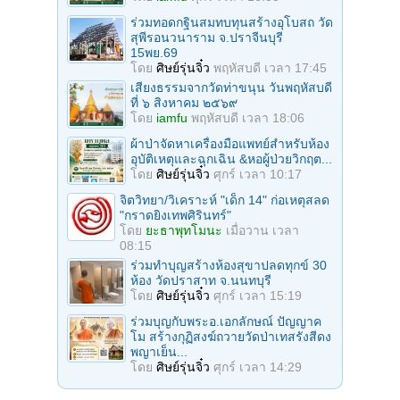
คลอดของแม่อายุน้อยกว่า 20 ปีมีแนวโน้มสูงขึ้นจากร้อยละ 13.86 ในปี
ร่วมทอดกฐินสมทบทุนสร้างอุโบสถ วัด
2547 เป็นร้อยละ 16 ในปี 2552 ยังไม่รวมกับการทำแท้งและเด็กตายคลอด
สุพีรอนวนาราม จ.ปราจีนบุรี
ที่ไม่มีการแจ้งเกิด ขณะที่การมีเพศสัมพันธ์ของวัยรุ่นในครั้งแรกอายุเพียง
15พย.69
15-16 ปี และส่วนใหญ่ใช้ถุงยางไม่ถึงร้อยละ 50 ส่งผลให้ตามโรงพยาบาล
ต่างๆ และพื้นที่สาธารณะมีทารกถูกทิ้งปีละประมาณ 800 ราย สถาน
โดย
ศิษย์รุ่นจิ๋ว
พฤหัสบดี เวลา 17:45
สงเคราะห์เด็กต้องรับดูแลเด็กอ่อน 6,000 คน และที่ยังไม่พบและเป็นข่าวอีก
เสียงธรรมจากวัดท่าขนุน วันพฤหัสบดี
ที่ ๖ สิงหาคม ๒๕๖๙
นายองอาจกล่าวต่อว่า ปัจจัยที่มีผลต่อการตั้งครรภ์ของวัยรุ่นคือวิถีการ
โดย
iamfu
พฤหัสบดี เวลา 18:06
เปลี่ยนแปลงของครอบครัว สื่อโดยเฉพาะอินเตอร์เน็ตที่เข้ามามีผลมาก แม้
บางครอบครัวจะป้องกันโดยไม่มีไว้ในห้อง แต่ก็ยังมีนอกบ้านที่มีอินเตอร์เน็ต
ผ้าป่าจัดหาเครื่องมือแพทย์สำหรับห้อง
ทั่วไป ฉะนั้นต้องให้ความรู้เรื่องเพศสัมพันธ์ที่ปลอดภัย การคุมกำเนิด การมี
อุบัติเหตุและฉุกเฉิน &หอผู้ป่วยวิกฤต...
เพศสัมพันธ์เมื่อถึงเวลาอันควร โดยหน่วยงานที่เกี่ยวข้องร่วมกันรณรงค์ และ
โดย
ศิษย์รุ่นจิ๋ว
ศุกร์ เวลา 10:17
ไม่ทำงานลำพัง ต้องยกระดับปัญหาให้ทุกภาคส่วนเข้ามามีส่วนร่วมเสนอ
และวางมาตร การแก้ไข โดยเฉพาะการปรับทัศนคติของผู้ชายที่เป็นฝ่าย
จิตวิทยา/วิเคราะห์ "เด็ก 14" ก่อเหตุสลด
กระทำให้เกิดการท้องและนำไปสู่การทำแท้งจะต้องมีส่วนรับผิดชอบ ไม่
"กราดยิงเทพศิรินทร์"
ปล่อยให้ผู้หญิงรับผิดชอบฝ่ายเดียว ตลอดจนเรื่องการมีเพศสัมพันธ์อย่าง
โดย
ยะธาพุทโมนะ
เมื่อวาน เวลา
ปลอดภัยและวัยที่เหมาะสม ขณะที่สังคมไม่ตำหนิเฉพาะผู้หญิง คนทำแท้ง
08:15
หรือสัปเหร่อ แต่ต้องเป็นฝ่ายผู้ชายด้วย
ร่วมทําบุญสร้างห้องสุขาปลดทุกข์ 30
ห้อง วัดปราสาท จ.นนทบุรี
นายองอาจกล่าวต่อว่า สำหรับเรื่องการแก้ไขกฎหมายทำแท้งนั้น กฎหมายมี
โดย
ศิษย์รุ่นจิ๋ว
ศุกร์ เวลา 15:19
ความครอบคลุมแล้วและเปิดโอกาสให้แพทย์วินิจฉัยให้นำทารกในครรภ์
ออกได้หากจะเป็นอันตรายต่อแม่ทั้งทางร่างกายและจิตใจ ส่วนกรณีมีการตั้ง
ร่วมบุญกับพระอ.เอกลักษณ์ ปัญญาค
ครรภ์ขณะกำลังศึกษาอยู่นั้น สำหรับตนแล้วควรให้โอกาส ส่วนกรณีของซาก
โม สร้างกุฏิสงฆ์ถวายวัดป่าเทสรังสีดง
ทารก 2,002 ศพจะเผาหรือฝังนั้น รอให้สถาบันนิติเวชดำเนินการชันสูตรศพ
พญาเย็น...
ให้เรียบร้อยก่อน ซึ่งยังมีเวลาในการพิจารณา ประกอบกับสำนักงานพระพุทธ
โดย
ศิษย์รุ่นจิ๋ว
ศุกร์ เวลา 14:29
ศาสนาแห่งชาติ (พศ.) แจ้งมาว่า ขณะนี้ยังไม่สามารถทำได้ทั้ง 2 อย่าง
จนกว่านิติเวชจะตรวจสอบเรียบร้อยก่อน