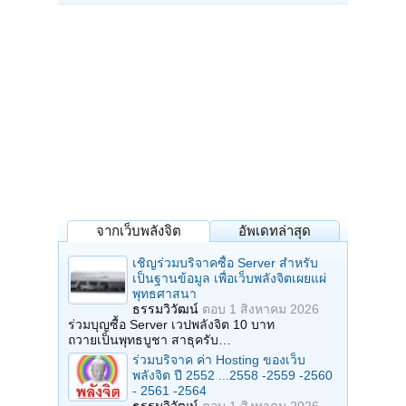
ความช่วยเหลือท่านพระครูวิจิตรสรคุณ เจ้าอาวาส โดยจัดคนไปดูแลชาว
บ้านที่เดินทางมาวางเครื่องเซ่นหน้าโกดังเก็บศพ คอยให้คำแนะนำเรื่องการ
จุดธูปเทียนและสอดส่องพวกมิจฉาชีพที่อาจแฝงตัวเข้ามาหากิน ทั้งนี้ 3-4
วันที่ผ่านมามีผู้คนหลากหลายอาชีพเดินทางมาเซ่นไหว้จำนวนมาก รวมถึง
กลุ่มพ่อค้าเเม่ค้าเศรษฐีที่เป็นเจ้าของกิจการบนห้างมาบุญครองและทำธุรกิจ
ค้าเสื้อผ้าย่านสำเพ็ง ก็เดินทางมากันหลายรอบพร้อมบอกข้อมูลกับตนว่า
ชักชวนกันมาไหว้วิญญาณทารกตั้งแต่วันแรกๆ ที่พบศพแล้ว พอกลับไปขาย
ของขายดีเป็นเทน้ำเทท่า จากเดิมได้วันละ 1-2 หมื่นบาท ช่วงนี้ยอดกำไรพุ่ง
เป็นแสน ทำให้หลายคนย้อนกลับมาและซื้อข้าวของเครื่องใช้ชุดใหญ่มาให้
ทารกทั้ง 2,002 ศพ เป็นการตอบแทนจำนวนมากจนขณะนี้บริเวณรอบๆ
โกดังแทบไม่มีที่วางเครื่องใช้เหล่านี้แล้ว
ต่อมาเมื่อเวลา 10.30 น. ขณะที่ผู้สื่อข่าวเดินไปสังเกตการณ์บริเวณศาลา 2
ด้านหลังเมรุซึ่งเป็นที่ตั้งของ ด.ช.ทอง ด.ช.เงิน และด.ญ.นาค เหล่า
ประติมากรรมทารก 3 องค์ ที่นายลักษณ์ เรขานิเทศ หรือ "หมอลักษณ์ ฟันธง"
นำมาเป็นตัวแทนวิญญาณทารกให้ประชาชนกราบไหว้บูชา ปรากฏว่า
จากเว็บพลังจิต
อัพเดทล่าสุด
พบน.ส.เฟิร์น (นามสมมุติ) อายุ 16 ปี นักศึกษาชั้น ปวช.ปี 1 ของวิทยาลัย
แห่งหนึ่ง ซึ่งเดินทางนำเครื่องเซ่นมาวางให้ประติมากรรมทั้ง 3 องค์ แต่จู่ๆ
เชิญร่วมบริจาคซื้อ Server สำหรับ
น.ส.เฟิรน์ ก็เกิดอาการผีเข้า โดยแสดงอาการเพ้อพูดจาเป็นภาษาเทพ ร้องไห้
เป็นฐานข้อมูล เพื่อเว็บพลังจิตเผยแผ่
โฮจนฟังไม่ได้สรรพใช้มือตีอกชกตัวคล้ายเด็กถูกขัดใจ ทำให้ญาติๆ ที่มา
พุทธศาสนา
ด้วยกันต้องปลอบประโลมเป็นการใหญ่ใช้เวลาประมาณ 5 นาที ก่อนที่
ธรรมวิวัฒน์
ตอบ
1 สิงหาคม 2026
เหตุการณ์จะเข้าสู่ภาวะปกติ
ร่วมบุญซื้อ Server เวปพลังจิต 10 บาท
ถวายเป็นพุทธบูชา สาธุครับ…
จากการสอบถามมารดาน้องเฟิร์น เปิดเผยว่า ตั้งแต่เลี้ยงลูกสาวมาก็เห็นเป็น
เด็กร่าเริงปกติจนกระทั่งเมื่อวันเกิดอายุครบ 15 ปีของน้องเฟิร์น ปีที่แล้วขณะ
ร่วมบริจาค ค่า Hosting ของเว็บ
กำลังตัดเค้ก จู่ๆ น้องเฟิร์นก็มีอาการกระสับกระส่ายร้องฟูมฟายคล้ายถูกผีเด็ก
พลังจิต ปี 2552 ...2558 -2559 -2560
เข้า เป็นอยู่ในช่วงเวลาสั้นๆ จากนั้นจึงไปหากุมารมาเลี้ยงที่บ้านแล้วก็มัก
- 2561 -2564
เกิดเหตุการณ์ในทำนองเดียวกันนี้ทุกครั้งที่น้องเฟิร์นพบเจอรูปปั้นกุมารหรือ
ธรรมวิวัฒน์
ตอบ
1 สิงหาคม 2026