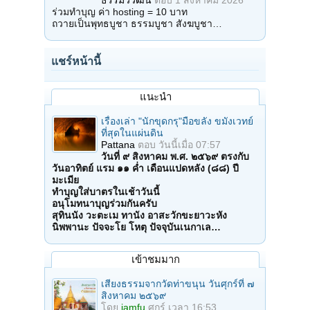
รูปสักการะของทวยเทพต่างๆ อาทิ พระพิฆเนศวร จนกระทั่งตนและญาติๆ ทุก
ร่วมทำบุญ ค่า hosting = 10 บาท
คนทราบข่าวพบศพวิญญาณทารกจำนวนมากที่วัดแห่งนี้จึงตัดสินใจพากัน
ถวายเป็นพุทธบูชา ธรรมบูชา สังฆบูชา…
นำของเล่น ขนม และน้ำหวานมาเซ่นไหว้เป็นครั้งแรก แต่แล้วเรื่อง
ประหลาดก็เกิดขึ้นอีกเนื่องจากเมื่อตอนอยู่บนรถระหว่างเดินทาง น้องเฟิร์น
กลับเป็นผู้บอกทางให้คนขับพามาถึงที่หมายทั้งที่ไม่มีใครเคยเดินทางมาที่
แชร์หน้านี้
วัดไผ่เงินโชตนารามแต่อย่างใด
ด้านน้องเฟิร์นกล่าวว่า ไม่เข้าใจว่าทำไมที่ผ่านมาตัวเองเป็นแบบนี้ แต่พอ
แนะนำ
ทราบข่าวดังจากหน้าหนังสือพิมพ์ก็มีความรู้สึกอยากมาทำบุญมาก เมื่อมา
ถึงก็ชวนแม่ และญาติๆ ไปจุดธูปไหว้ศาลเจ้าที่และบริเวณหน้าโกดังเก็บศพ
ก่อน จากนั้นค่อยเดินมาที่ศาลา 2 เพื่อวางเครื่องเซ่นประติมากรรมทารก 3
เรื่องเล่า "นักขุดกรุ"มือขลัง ขมังเวทย์
องค์ แต่ระหว่างที่ตนกำลังจุดธูปก็เกิดอาการมือสั่นตัวสั่นจนต้องให้แม่เป็นผู้
ที่สุดในแผ่นดิน
ปักธูปลงกระถางให้ พอแม่ปักธูปลงไปตนไม่สามารถบังคับตัวเองได้เพราะ
Pattana
ตอบ
วันนี้เมื่อ 07:57
รู้สึกเจ็บมาก จากนั้นก็จำเหตุการณ์ไม่ได้เเล้ว
วันที่ ๙ สิงหาคม พ.ศ. ๒๕๖๙ ตรงกับ
วันอาทิตย์ แรม ๑๑ ค่ำ เดือนแปดหลัง (๘๘) ปี
วันเดียวกันนี้ ที่วัดไผ่เงินโชตนาราม เวลา 13.00-16.00 น. สมัชชาสุขภาพ
มะเมีย
แห่งชาติ โดยสำนักงานคณะกรรมการสุขภาพแห่งชาติ ได้จัดเวทีนโยบาย
ทำบุญใส่บาตรในเช้าวันนี้
สาธารณะ "จากบทเรียนวัดไผ่เงิน สู่ทางออกของปัญหาท้องแล้ว (ทำ) แท้ง"
อนุโมทนาบุญร่วมกันครับ
ในสมัชชาสุขภาพแห่งชาติขึ้น โดยมีวิทยากรผู้ทรงคุณวุฒิ อาทิ คณะ
สุทินนัง วะตะเม ทานัง อาสะวักขะยาวะหัง
กรรมการสุขภาพแห่งชาติ ผู้แทนกระทรวงสาธารณสุข กระทรวงการพัฒนา
นิพพานะ ปัจจะโย โหตุ ปัจจุบันเนกาเล…
สังคมและความมั่นคงของมนุษย์ (พม.) เครือข่ายครอบครัวเฝ้าระวังและ
สร้างสรรค์สื่อ และมูลนิธิสร้างความเข้าใจเรื่องสุขภาพผู้หญิง เข้าร่วมเวที
แสดงความคิดเห็น มีนายองอาจ คล้ามไพบูลย์ รัฐมนตรีประจำสำนักนายก
เข้าชมมาก
รัฐมนตรี เป็นประธานกล่าวเปิดเวทีนโยบายสาธารณะ และพระครูวิจิตรสร
คุณ เจ้าอาวาสวัดไผ่เงินโชตนาราม ร่วมกล่าวต้อนรับ
เสียงธรรมจากวัดท่าขนุน วันศุกร์ที่ ๗
สิงหาคม ๒๕๖๙
นายองอาจกล่าวว่า ปัจจุบันการตั้งท้องไม่พร้อมทวีความรุนแรง จากข้อมูล
การตั้งครรภ์และคลอดบุตรในวัยรุ่นระหว่างปี 2547-2552 พบอัตราการ
โดย
iamfu
ศุกร์ เวลา 16:53