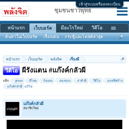
เข้าสู่ระบบหรือลงทะเบียน
ชุมชนชาวพุทธ
หน้าแรก
มีอะไรใหม่
วิดีโอ
เว็บบอร์ด
ค้นหาในเว็บบอร์ด
เรื่องเด่น
กระทู้และโพสต์ล่าสุด
หน้าแรก
เว็บบอร์ด
พลังจิต
เรื่องผี
ผีรังแตน #แก๊งค์กลัวผี
วีดีโอ
แท็ก:
ghost
ผีไทย
รังแตน
ลองของ
ล่าท้าผี
วีดีโอ
ออฟฟิศร้าง
แก๊งค์กลัวผี
แก้ไข
แก๊งค์กลัวผี
สมาชิกใหม่