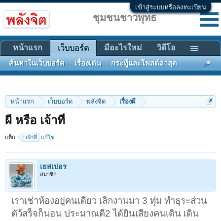
เข้าสู่ระบบหรือลงทะเบียน
ชุมชนชาวพุทธ
หน้าแรก
มีอะไรใหม่
วิดีโอ
เว็บบอร์ด
ค้นหาในเว็บบอร์ด
เรื่องเด่น
กระทู้และโพสต์ล่าสุด
หน้าแรก
เว็บบอร์ด
พลังจิต
เรื่องผี
ผี หรือ เจ้าที่
แท็ก:
เจ้าที่
แก้ไข
เยสเปอร
สมาชิก
เราเช่าห้องอยู่คนเดียว เลิกงานมา 3 ทุ่ม ทำธุระส่วน
ตัว้สร็จก็นอน ประมาณตี2 ได้ยินเสียงคนเดิน เดิน