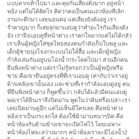
เเบบลากเท้าไปมา เเละคุยกันเสียงดังมาก อยู่หน้า
หอ้ง เเต่ไม่ได้คิดไร คิดว่าคงเป็นคนเเถวห้องที่เลิก
งานกะดึกมา เลยนอนต่อ เเต่เสียงยังดังอยู่ เรา
รำคาญมาก ก็เลยลุกมาเเอบดูว่าทำอะไรกันเสียงดัง
จัง เราจึงเเอบดูที่หน้าต่าง เราตกใจมากเเต่ไม่ได้กลัว
เราเห็นผู้หญิงใส่ชุดไทยสองคนกำลังเก็บใบพลู เเละ
เด็กผู้ชายนุ่งโจงกระเบนไม่ใส่้สื้อ เเละเด็กผู้หญิง
กำลังเล่นกันอยู่บนโอ่งน้ำกระโดดไปมา ส่วนอีกคน
ยืนพิงหน้าต่าง เเต่เราไม่รู้หรอกว่าเป็นผู้หญิงหรือ
ชาย คือเขายืนอยู่ตรงที่ที่เราเเอบดู เท่ากับว่าเราอยู่
ด้านหลังเขานั้นเอง เเละช่วงที่เรากำลังเเอบดูอยู่ คน
ที่ยืนพิงหน้าต่าง ก็พูดขึ้นว่า กลับได้เเล้วมีคนเเอบดู
พอเราได้ยินเราจึงปิดม่าน พูดในว่าฝันหรือเปล่า เรา
เลยเปิดม่านดูอีก เเต่ไม่เห็นมีใครเลย คือหน้าต่าง
หอ้งเราเป็นกระจกใส ต้องใช้ผ้าม่านหนาๆปิด คือ
หน้าห้องกับด้านข้างเขาจะเปิดไฟไว้ โดยเฉพาะ
หน้าห้องไฟจะสว่างมากๆ หน้าห้องเราจะมีโอ่งน้ำ2