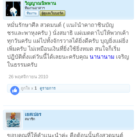
วิญญาณนิพพาน
ทีมงานอาสาฯ
ทีมงาน
ผู้ดูแลเว็บบอร์ด
หมั่นรักษาศีล สวดมนต์ ( เเนะันําคาถาชินบัญ
ชรเเละพาหุงครับ ) นั่งสมาธิ เเผ่เมตตาไปให้พวกเค้า
ทุกวันครับ เเผ่ไปทั้งจักรวาลได้ยิ่งดีครับ บุญยิ่งเเผ่ยิ่ง
เพิ่มครับ ไม่เหมือนเงินที่ยิ่งใช้ยิ่งหมด สนใจก็เริ่ม
ปฎิบัติตั้งเเต่วันนี้ได้เลยนะครับคุณ
นานานาม
เจริญ
ในธรรมครับ
26 พฤศจิกายน 2010
ถูกใจ x
1
ดูรายการ
เยสเปอร
สมาชิก
ขอบคุณที่ให้คำเเนะนำค่ะ คือต้อนนั้นยังสวดมนต์