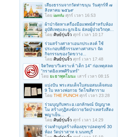
เสียงธรรมจากวัดท่าขนุน วันศุกร์ที่ ๗
สิงหาคม ๒๕๖๙
โดย
iamfu
ศุกร์ เวลา 16:53
ผ้าป่าจัดหาเครื่องมือแพทย์สำหรับห้อง
อุบัติเหตุและฉุกเฉิน &หอผู้ป่วยวิกฤต...
โดย
ศิษย์รุ่นจิ๋ว
ศุกร์ เวลา 10:17
ร่วมสร้างศาลาเอนกประสงค์ ใช้
ประกอบพิธีกรรมทางศาสนา จัด
กิจกรรมของวัดขวาง...
โดย
ศิษย์รุ่นจิ๋ว
ศุกร์ เวลา 17:48
จิตวิทยา/วิเคราะห์ "เด็ก 14" ก่อเหตุสลด
"กราดยิงเทพศิรินทร์"
โดย
ยะธาพุทโมนะ
เสาร์ เวลา 08:15
แบ่งปัน พระสมเด็จใบสมอสมเด็จสมอ
9 ใบ หลวงพ่อกวย วัดโฆสิตาราม
โดย
THE PUNCH
ศุกร์ เวลา 23:28
ร่วมบุญกับพระอ.เอกลักษณ์ ปัญญาค
โม สร้างกุฏิสงฆ์ถวายวัดป่าเทสรังสีดง
พญาเย็น...
โดย
ศิษย์รุ่นจิ๋ว
ศุกร์ เวลา 14:29
ร่วมทําบุญสร้างห้องสุขาปลดทุกข์ 30
ห้อง วัดปราสาท จ.นนทบุรี
โดย
ศิษย์รุ่นจิ๋ว
ศุกร์ เวลา 15:19