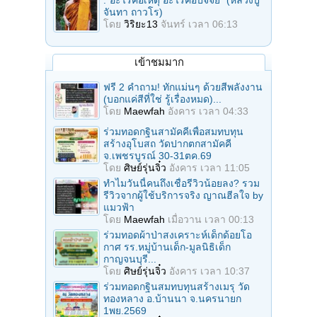
จันทา ถาวโร)
โดย
วิริยะ13
จันทร์ เวลา 06:13
เข้าชมมาก
ฟรี 2 คำถาม! ทักแม่นๆ ด้วยสีพลังงาน
(บอกแค่สีที่ใช่ รู้เรื่องหมด)...
โดย
Maewfah
อังคาร เวลา 04:33
ร่วมทอดกฐินสามัคคีเพื่อสมทบทุน
สร้างอุโบสถ วัดปากตกสามัคคี
จ.เพชรบูรณ์ 30-31ตค.69
โดย
ศิษย์รุ่นจิ๋ว
อังคาร เวลา 11:05
ทำไมวันนี้คนถึงเชื่อรีวิวน้อยลง? รวม
รีวิวจากผู้ใช้บริการจริง ญาณฮีลใจ by
แมวฟ้า
โดย
Maewfah
เมื่อวาน เวลา 00:13
ร่วมทอดผ้าป่าสงเคราะห์เด็กด้อยโอ
กาศ รร.หมู่บ้านเด็ก-มูลนิธิเด็ก
กาญจนบุรี...
โดย
ศิษย์รุ่นจิ๋ว
อังคาร เวลา 10:37
ร่วมทอดกฐินสมทบทุนสร้างเมรุ วัด
ทองหลาง อ.บ้านนา จ.นครนายก
1พย.2569