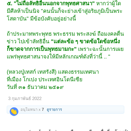
๕. "ไม่ถือลัทธิอื่นนอกจากพุทธศาสนา"
หากว่าผู้ใด
มีศีลห้าเป็นนิจ "คนนั้นก็จะย่างเข้าสู่อริยภูมิเป็นพระ
โสดาบัน" มีข้อบังคับอยู่อย่างนี้
ถ้าประมาทพระพุทธ พระธรรม พระสงฆ์ ถือมงคลตื่น
ข่าว ไปเข้าลัทธิอื่น
"แต่ละข้อ ๆ ขาดข้อใดข้อหนึ่ง
ก็ขาดจากการเป็นพุทธมามกะ"
เพราะฉะนั้นการเผย
แพร่พุทธศาสนาจงให้มีหลักเกณฑ์ดังที่ว่านี้ .. "
(หลวงปู่เทสก์ เทสรังสี) แสดงธรรมเทศนา
ที่เมือง โกเปง ประเทศอินโดนีเซีย
วันที่ ๓๑ ธันวาคม ๒๕๑๙
3 กุมภาพันธ์ 2022
อนุโมทนา x
7
ดูรายการ