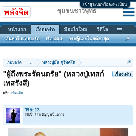
เข้าสู่ระบบหรือลงทะเบียน
ชุมชนชาวพุทธ
หน้าแรก
มีอะไรใหม่
วิดีโอ
เว็บบอร์ด
ค้นหาในเว็บบอร์ด
เรื่องเด่น
กระทู้และโพสต์ล่าสุด
เว็บบอร์ด
...
หลวงปู่มั่น ภูริทัตโต
"ผู้ถึงพระรัตนตรัย" (หลวงปู่เทสก์
เรื่องเด่น
เทสรังสี)
แท็ก:
เพิ่มแท็ก
วิริยะ13
สติเป็นโล่ห์ ปัญญาเป็นอาวุธ