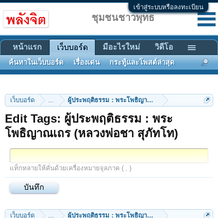
เข้าสู่ระบบหรือลงทะเบียน
ชุมชนชาวพุทธ
หน้าแรก
มีอะไรใหม่
วิดีโอ
เว็บบอร์ด
ค้นหาในเว็บบอร์ด
เรื่องเด่น
กระทู้และโพสต์ล่าสุด
เว็บบอร์ด
...
ผู้ประพฤติธรรม : พระโพธิญาณเถร (หลวงพ่อชา สุภัทโท
Edit Tags: ผู้ประพฤติธรรม : พระ
โพธิญาณเถร (หลวงพ่อชา สุภัทโท)
แท็กหลายให้คั่นด้วยเครื่องหมายจุลภาค ( , )
เว็บบอร์ด
...
ผู้ประพฤติธรรม : พระโพธิญาณเถร (หลวงพ่อชา สุภัทโท