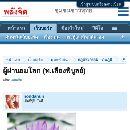
เข้าสู่ระบบหรือลงทะเบียน
ชุมชนชาวพุทธ
หน้าแรก
มีอะไรใหม่
วิดีโอ
เว็บบอร์ด
ค้นหาในเว็บบอร์ด
เรื่องเด่น
กระทู้และโพสต์ล่าสุด
หน้าแรก
เว็บบอร์ด
พุทธศาสนา
กฎแห่งกรรม - ภพภูมิ
ผู้ผ่านยมโลก (ท.เลียงพิบูลย์)
แท็ก:
เพิ่มแท็ก
nondanun
เป็นที่รู้จักกันดี