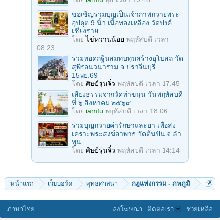
โดย
iamfu
พุธ เวลา 19:48
ขอเชิญร่วมบุญเป็นเจ้าภาพถวายพระ
อุปคุต 9 นิ้ว เนื้อทองเหลือง วัดปงค์
เชียงราย
โดย
ไข่หวานน้อย
พฤหัสบดี เวลา
08:23
ร่วมทอดกฐินสมทบทุนสร้างอุโบสถ วัด
สุพีรอนวนาราม จ.ปราจีนบุรี
15พย.69
โดย
ศิษย์รุ่นจิ๋ว
พฤหัสบดี เวลา 17:45
เสียงธรรมจากวัดท่าขนุน วันพฤหัสบดี
ที่ ๖ สิงหาคม ๒๕๖๙
โดย
iamfu
พฤหัสบดี เวลา 18:06
ร่วมบุญถวายค่ารักษาและยา เพื่อสง
เคราะพระสงฆ์อาพาธ วัดต้นปัน จ.ลํา
พูน
โดย
ศิษย์รุ่นจิ๋ว
พฤหัสบดี เวลา 14:14
หน้าแรก
เว็บบอร์ด
พุทธศาสนา
กฎแห่งกรรม - ภพภูมิ
ภาษาไทย
ลงโฆษณา
ติดต่อเรา
ช่วยเหลือ