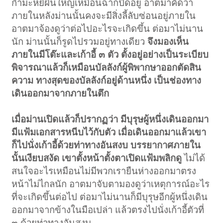
กำมะหยี่ผืนใหญ่เหมือนฉากปิดอยู่ อาตมาคิดว่า
ภายในหลังม่านนั้นคงจะมีสิ่งลี้ลับซ่อนอยู่ภายใน
อาตมาจ้องดูว่าต่อไปอะไรจะเกิดขึ้น ต่อมาไม่นาน
นัก ม่านนั้นก็รูดไปรวมอยู่ทางเดียว
จึงมองเห็น
ภายในมีโต๊ะและเก้าอี้ ๓ ตัว ตั้งอยู่อย่างเป็นระเบียบ
พิจารณาแล้วก็เหมือนบัลลังก์ผู้พิพากษาออกตัดสิน
ความ ทางสุดของบัลลังก์อยู่ด้านหนึ่ง เป็นช่องทาง
เดินออกมาจากภายในตึก
เมื่อม่านเปิดแล้วก็ปรากฏว่า มีบุรุษผู้หนึ่งเดินออกมา
มีแฟ้มเอกสารหนีบไว้กับตัว เมื่อเดินออกมาแล้วเขา
ก็ไปนั่งเก้าอี้ด้วยท่าทางอันสงบ บรรยากาศภายใน
นั้นเงียบสงัด เขาตั้งหน้าตั้งตาเปิดแฟ้มพลิกดู
ไม่ได้
สนใจอะไรเหมือนไม่มีพวกเรายืนห่างออกมาตรง
หน้าไม่ไกลนัก อาตมาจับตามองดูว่าเหตุการณ์อะไร
ที่จะเกิดขึ้นต่อไป ต่อมาไม่นานก็มีบุรุษอีกผู้หนึ่งเดิน
ออกมาจากข้างในมือเปล่า แล้วตรงไปนั่งเก้าอี้ตัวที่
๓ ด้วยท่าทางอันสงบ