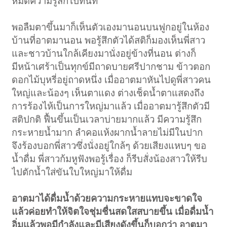
หมดความรู้สึกไปทันที
พอลืมตาขึ้นมาก็เห็นตัวเองมานอนบนฟูกอยู่ในห้อง
บ้านที่อาตมานอน พอรู้สึกตัวได้สติก็มองเห็นพี่สาว
และชาวบ้านใกล้เคียงมานั่งอยู่ข้างที่นอน ต่างก็
มีหน้าเศร้าเป็นทุกข์มีถาดบายศรีปากชาม ข้าวตอก
ดอกไม้บุหรี่อยู่ถาดหนึ่ง เมื่ออาตมาหันไปดูพี่สาวคน
ใหญ่และน้องๆ เห็นตาแดง ต่างเช็ดน้ำตาแสดงถึง
การร้องไห้เป็นการใหญ่มาแล้ว เมื่ออาตมารู้สึกตัวมี
สติปกติ ฟื้นขึ้นเป็นเวลาบ่ายมากแล้ว มีความรู้สึก
กระหายน้ำมาก ลำคอแห้งผากน้ำลายไม่มีในปาก
จึงร้องบอกพี่สาวซึ่งนั่งอยู่ใกล้ๆ ด้วยเสียงแหบๆ ขอ
น้ำดื่ม พี่สาวก้มหูฟังพอรู้เรื่อง ก็รีบสั่งน้องสาวให้รีบ
ไปตักน้ำใส่ขันใบใหญ่มาให้ดื่ม
อาตมาได้ดื่มน้ำด้วยความกระหายแทบจะขาดใจ
แล้วค่อยทำให้จิตใจชุ่มชื่นสดใสสบายขึ้น เมื่อดื่มน้ำ
อิ่มแล้วพอมีกำลังและมีเสียงดังขึ้นก็บอกว่า อาตมา