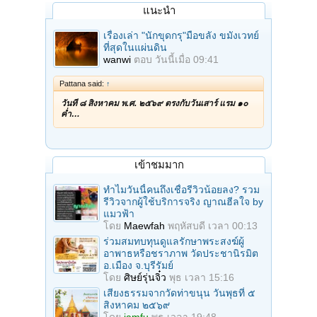
แนะนำ
เรื่องเล่า "นักขุดกรุ"มือขลัง ขมังเวทย์
ที่สุดในแผ่นดิน
wanwi
ตอบ
วันนี้เมื่อ 09:41
Pattana said:
↑
วันที่ ๘ สิงหาคม พ.ศ. ๒๕๖๙ ตรงกับวันเสาร์ แรม ๑๐
ค่ำ…
เข้าชมมาก
ทำไมวันนี้คนถึงเชื่อรีวิวน้อยลง? รวม
รีวิวจากผู้ใช้บริการจริง ญาณฮีลใจ by
แมวฟ้า
โดย
Maewfah
พฤหัสบดี เวลา 00:13
ร่วมสมทบทุนดูแลรักษาพระสงฆ์ผู้
อาพาธหรือชราภาพ วัดประชานิรมิต
อ.เมือง จ.บุรีรัมย์
โดย
ศิษย์รุ่นจิ๋ว
พุธ เวลา 15:16
เสียงธรรมจากวัดท่าขนุน วันพุธที่ ๕
สิงหาคม ๒๕๖๙