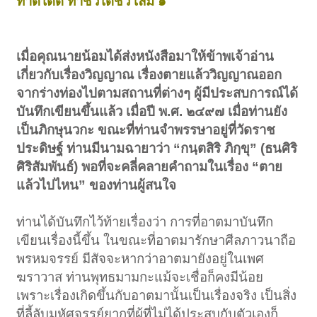
ทำดีได้ดี ทำชั่วได้ชั่ว เล่ม ๑
เมื่อคุณนายน้อมได้ส่งหนังสือมาให้ข้าพเจ้าอ่าน
เกี่ยวกับเรื่องวิญญาณ เรื่องตายแล้ววิญญาณออก
จากร่างท่องไปตามสถานที่ต่างๆ ผู้มีประสบการณ์ได้
บันทึกเขียนขึ้นแล้ว เมื่อปี พ.ศ. ๒๔๙๗ เมื่อท่านยัง
เป็นภิกษุนวกะ ขณะที่ท่านจำพรรษาอยู่ที่วัดราช
ประดิษฐ์ ท่านมีนามฉายาว่า “กนฺตสิริ ภิกฺขุ” (ธนศิริ
ศิริสัมพันธ์) พอที่จะคลี่คลายคำถามในเรื่อง “ตาย
แล้วไปไหน” ของท่านผู้สนใจ
ท่านได้บันทึกไว้ท้ายเรื่องว่า การที่อาตมาบันทึก
เขียนเรื่องนี้ขึ้น ในขณะที่อาตมารักษาศีลภาวนาถือ
พรหมจรรย์ มีสัจจะหากว่าอาตมายังอยู่ในเพศ
ฆราวาส ท่านพุทธมามกะแม้จะเชื่อก็คงมีน้อย
เพราะเรื่องเกิดขึ้นกับอาตมานั้นเป็นเรื่องจริง เป็นสิ่ง
ที่ลี้ลับมหัศจรรย์ยากที่ผู้ที่ไม่ได้ประสบกับตัวเองก็