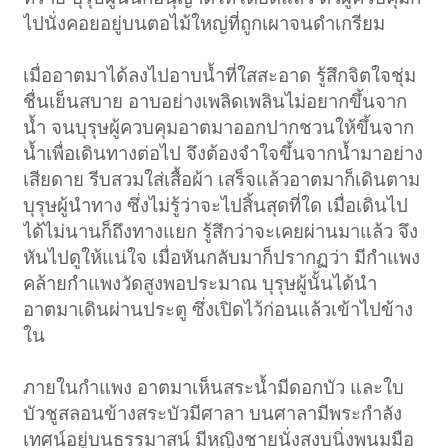
ไปนั่งคอยอยู่บนตอไม้ใหญ่ที่ถูกเผาจนดำเกรียม
เมื่ออาตมาได้ลงไปอาบน้ำที่ใสสะอาด รู้สึกจิตใจชุ่ม
ชื่นเย็นสบาย อาบอย่างเพลิดเพลินไม่อยากขึ้นจาก
น้ำ จนบุรุษผู้ควบคุมอาตมาออกปากชวนให้ขึ้นจาก
น้ำเพื่อเดินทางต่อไป จึงต้องจำใจขึ้นจากน้ำมาอย่าง
เสียดาย รีบสวมใส่เสื้อผ้า เสร็จแล้วอาตมาก็เดินตาม
บุรุษผู้นำทาง ซึ่งไม่รู้ว่าจะไปสิ้นสุดที่ใด เมื่อเดินไป
ได้ไม่นานก็ถึงทางแยก รู้สึกว่าจะเคยผ่านมาแล้ว จึง
หันไปดูให้แน่ใจ เมื่อหันกลับมาก็ปรากฏว่า มีกำแพง
คล้ายกำแพงวัดสูงพอประมาณ บุรุษผู้นั้นได้นำ
อาตมาเดินผ่านประตู ซึ่งเปิดไว้ก่อนแล้วเข้าไปข้าง
ใน
ภายในกำแพง อาตมาเห็นสระน้ำมีดอกบัว และใบ
บัวชูสลอนข้างสระบัวมีศาลา บนศาลามีพระกำลัง
เทศน์อยู่บนธรรมาสน์ มีหญิงชายนั่งสงบนิ่งพนมมือ