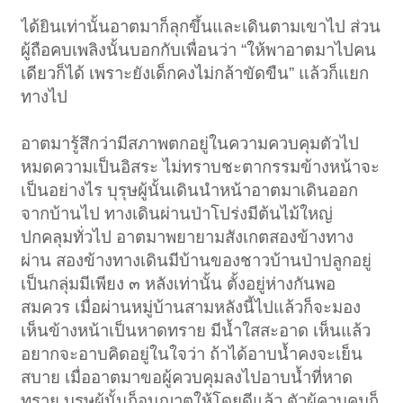
ได้ยินเท่านั้นอาตมาก็ลุกขึ้นและเดินตามเขาไป ส่วน
ผู้ถือคบเพลิงนั้นบอกกับเพื่อนว่า “ให้พาอาตมาไปคน
เดียวก็ได้ เพราะยังเด็กคงไม่กล้าขัดขืน” แล้วก็แยก
ทางไป
อาตมารู้สึกว่ามีสภาพตกอยู่ในความควบคุมตัวไป
หมดความเป็นอิสระ ไม่ทราบชะตากรรมข้างหน้าจะ
เป็นอย่างไร บุรุษผู้นั้นเดินนำหน้าอาตมาเดินออก
จากบ้านไป ทางเดินผ่านป่าโปร่งมีต้นไม้ใหญ่
ปกคลุมทั่วไป อาตมาพยายามสังเกตสองข้างทาง
ผ่าน สองข้างทางเดินมีบ้านของชาวบ้านป่าปลูกอยู่
เป็นกลุ่มมีเพียง ๓ หลังเท่านั้น ตั้งอยู่ห่างกันพอ
สมควร เมื่อผ่านหมู่บ้านสามหลังนี้ไปแล้วก็จะมอง
เห็นข้างหน้าเป็นหาดทราย มีน้ำใสสะอาด เห็นแล้ว
อยากจะอาบคิดอยู่ในใจว่า ถ้าได้อาบน้ำคงจะเย็น
สบาย เมื่ออาตมาขอผู้ควบคุมลงไปอาบน้ำที่หาด
ทราย บุรุษผู้นั้นก็อนุญาตให้โดยดีแล้ว ตัวผู้ควบคุมก็