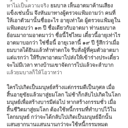
หาไม่เป็นความจริง
ยมบาล เห็นอาตมาค้านเสียง
แข็งเช่นนั้น จึงหันมาทางผู้ตรวจแฟ้มถามว่า คนที่
ให้เอาตัวมานั้นชื่ออะไร อายุเท่าใด ผู้ตรวจแฟ้มดูใน
แฟ้มตอบว่า ๑๓ ปี ชื่อเดียวกับอาตมา ท่านยมบาล
ย้อนมาถามอาตมาว่า ชื่อนี้ใช่ไหม เดี๋ยวนี้อายุเท่าไร
อาตมาบอกว่า ใช่ชื่อนี้ อายุเวลานี้ ๑๙ ปี รู้สึกว่าเมื่อ
ยมบาลได้ยินแล้วทำท่าตกใจ รีบสั่งผู้ที่คุมตัวอาตมา
แต่แรกว่า ให้รีบพาอาตมาไปส่งให้เข้าร่างประเดี๋ยว
จะไม่มีเวลา ทางบ้านเขาจัดการไปแล้วจะลำบาก
แล้วยมบาลก็ให้โอวาทว่า
ใครไปเกิดเป็นมนุษย์สร้างแต่กรรมดีเป็นกุศล เมื่อ
สิ้นอายุขัยแล้วมาสู่ยมโลก ไม่ช้าก็กลับไปเกิดในโลก
มนุษย์เพื่อสร้างบารมีต่อไป หากสร้างกรรมชั่ว เมื่อ
สิ้นชีวิตมาสู่ยมโลก ต้องใช้หนี้กรรมที่ทำบาปไว้ใน
โลกมนุษย์ กว่าจะได้กลับไปเกิดเป็นมนุษย์อีกนั้น
แสนยากนานแสนนานกว่าจะใช้หนี้กรรมหมด