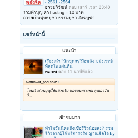
- 2561 -2564
ธรรมวิวัฒน์
ตอบ
เสาร์ เวลา 23:48
ร่วมทำบุญ ค่า hosting = 10 บาท
ถวายเป็นพุทธบูชา ธรรมบูชา สังฆบูชา…
แชร์หน้านี้
แนะนำ
เรื่องเล่า "นักขุดกรุ"มือขลัง ขมังเวทย์
ที่สุดในแผ่นดิน
wanwi
ตอบ
11 นาทีที่แล้ว
Natthawut_pool said:
↑
โอนเงินร่วมบุญให้แล้วครับ ขอขอบพระคุณ คุณอาวัน
วิ…
เข้าชมมาก
ทำไมวันนี้คนถึงเชื่อรีวิวน้อยลง? รวม
รีวิวจากผู้ใช้บริการจริง ญาณฮีลใจ by