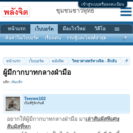
เข้าสู่ระบบหรือลงทะเบียน
ชุมชนชาวพุทธ
หน้าแรก
มีอะไรใหม่
วิดีโอ
เว็บบอร์ด
ค้นหาในเว็บบอร์ด
เรื่องเด่น
กระทู้และโพสต์ล่าสุด
หน้าแรก
เว็บบอร์ด
พลังจิต
วิทยาศาสตร์ทางจิต - ลึกลับ
ผู้มีกากบาทกลางฝ่ามือ
แท็ก:
เพิ่มแท็ก
Teenee102
เป็นที่รู้จักกันดี
อยากให้ผู้มีกากบาทกลางฝ่ามือ มา
เล่าสัมผัสพิเศษ
สัมผัสที่หก