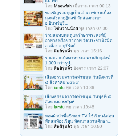
แมวฟ้า
โดย
Maewfah
เมื่อวาน เวลา 00:13
ขอเชิญร่วมบุญเป็นเจ้าภาพกระเบื้อง
มุงหลังคากุฏิสงฆ์ วัดล่องกะเบา
อ.อินทร์บุรี...
โดย
ไข่หวานน้อย
พุธ เวลา 07:30
ร่วมสมทบทุนดูแลรักษาพระสงฆ์ผู้
อาพาธหรือชราภาพ วัดประชานิรมิต
อ.เมือง จ.บุรีรัมย์
โดย
ศิษย์รุ่นจิ๋ว
พุธ เวลา 15:16
ร่วมถวายภัตตาหารแด่พระภิกษุสงฆ์
1,000 กว่ารูป...
โดย
ศิษย์รุ่นจิ๋ว
อังคาร เวลา 22:07
เสียงธรรมจากวัดท่าขนุน วันอังคารที่
๔ สิงหาคม ๒๕๖๙
โดย
iamfu
พุธ เวลา 10:36
เสียงธรรมจากวัดท่าขนุน วันพุธที่ ๕
สิงหาคม ๒๕๖๙
โดย
iamfu
พุธ เวลา 19:48
ทอดผ้าป่าซื้อSmart TV ใช้เรียน&สอน
พัดลมห้องเรียน พัฒนาสถานศึกษา...
โดย
ศิษย์รุ่นจิ๋ว
พุธ เวลา 10:50