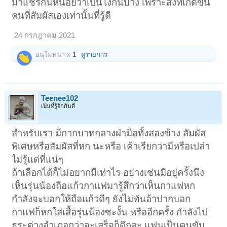
มาแชร์กันหน่อยว่าเป็นไงกันบ้าง เพราะสิ่งที่เกิดขึ้น
คนที่สัมผัสเองเท่านั้นที่รู้ดี
24 กรกฎาคม 2021
อนุโมทนา x
1
ดูรายการ
Teenee102
เป็นที่รู้จักกันดี
สำหรับเรา มีกากบาทกลางฝ่ามือทั้งสองข้าง สัมผัส
พิเศษหรือสัมผัสที่หก นะหรือ เค้าเรียกว่ามีหรือเปล่า
ไม่รู้แต่ที่แน่ๆ
ถ้าเลือกได้ก็ไม่อยากมีเท่าไร อย่างเช่นมีอยู่ครั้งนึง
เห็นรุ่นน้องถือแก้วกาแฟมารู้สึกว่าเห็นกาแฟหก
กำลังจะบอกให้ถือแก้วดีๆ ยังไม่ทันอ้าปากบอก
กาแฟก็หกใส่เสื้อรุ่นน้องซะงั้น หรืออีกครั้ง กำลังไป
ธุระต่างอำเภอกว่าจะเสร็จก็ดึกละ แฟนเป็นคนขับ