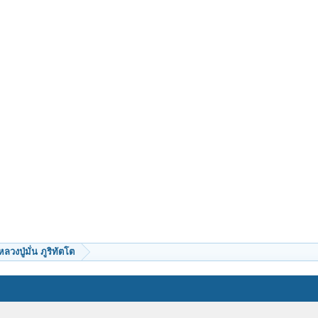
หลวงปู่มั่น ภูริทัตโต