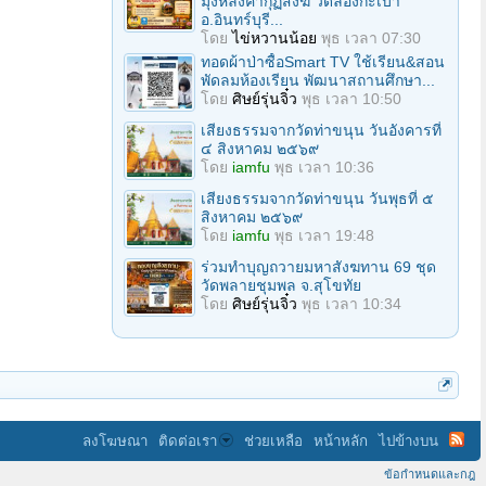
มุงหลังคากุฏิสงฆ์ วัดล่องกะเบา
อ.อินทร์บุรี...
โดย
ไข่หวานน้อย
พุธ เวลา 07:30
ทอดผ้าป่าซื้อSmart TV ใช้เรียน&สอน
พัดลมห้องเรียน พัฒนาสถานศึกษา...
โดย
ศิษย์รุ่นจิ๋ว
พุธ เวลา 10:50
เสียงธรรมจากวัดท่าขนุน วันอังคารที่
๔ สิงหาคม ๒๕๖๙
โดย
iamfu
พุธ เวลา 10:36
เสียงธรรมจากวัดท่าขนุน วันพุธที่ ๕
สิงหาคม ๒๕๖๙
โดย
iamfu
พุธ เวลา 19:48
ร่วมทําบุญถวายมหาสังฆทาน 69 ชุด
วัดพลายชุมพล จ.สุโขทัย
โดย
ศิษย์รุ่นจิ๋ว
พุธ เวลา 10:34
ลงโฆษณา
ติดต่อเรา
ช่วยเหลือ
หน้าหลัก
ไปข้างบน
ข้อกำหนดและกฎ