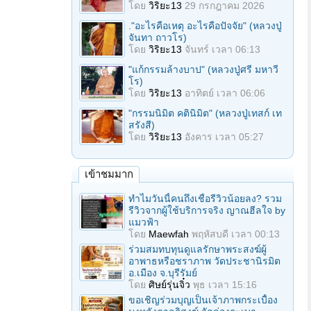
โดย
วิริยะ13
29 กรกฎาคม 2026
."อะไรคือเหตุ อะไรคือปัจจัย" (หลวงปู่
จันทา ถาวโร)
โดย
วิริยะ13
จันทร์ เวลา 06:13
"แก้กรรมล้างบาป" (หลวงปู่ศรี มหาวี
โร)
โดย
วิริยะ13
อาทิตย์ เวลา 06:06
"กรรมนิมิต คตินิมิต" (หลวงปู่เทสก์ เท
สรังสี)
โดย
วิริยะ13
อังคาร เวลา 05:27
เข้าชมมาก
ทำไมวันนี้คนถึงเชื่อรีวิวน้อยลง? รวม
รีวิวจากผู้ใช้บริการจริง ญาณฮีลใจ by
แมวฟ้า
โดย
Maewfah
พฤหัสบดี เวลา 00:13
ร่วมสมทบทุนดูแลรักษาพระสงฆ์ผู้
อาพาธหรือชราภาพ วัดประชานิรมิต
อ.เมือง จ.บุรีรัมย์
โดย
ศิษย์รุ่นจิ๋ว
พุธ เวลา 15:16
ขอเชิญร่วมบุญเป็นเจ้าภาพกระเบื้อง