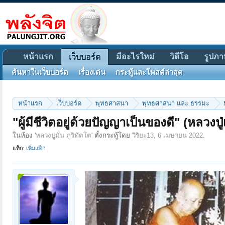
หน้าแรก
มีอะไรใหม่
วิดีโอ
รูปภา
เว็บบอร์ด
ค้นหาในเว็บบอร์ด
เรื่องเด่น
กระทู้และโพสต์ล่าสุด
หน้าแรก
เว็บบอร์ด
พุทธศาสนา
พุทธศาสนา และ ธรรมะ
"ผู้มีชีวิตอยู่ด้วยปัญญาเป็นของดี" (หลวงปู่
ในห้อง '
หลวงปู่มั่น ภูริทัตโต
' ตั้งกระทู้โดย
วิริยะ13
,
6 เมษายน 2022
.
แท็ก:
เพิ่มแท็ก