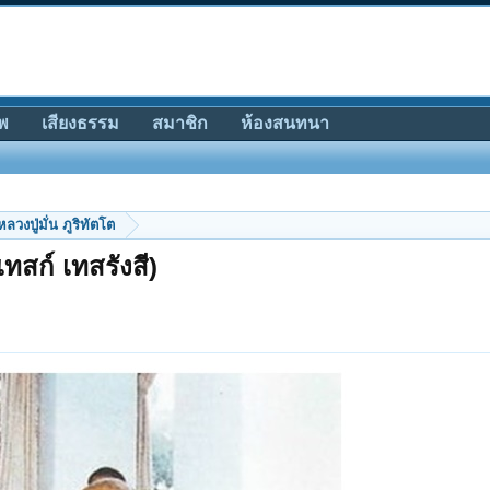
พ
เสียงธรรม
สมาชิก
ห้องสนทนา
หลวงปู่มั่น ภูริทัตโต
เทสก์ เทสรังสี)