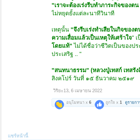
"เราจะต้องเร่งรีบทำภาระกิจของตน สิ
ไม่หยุดยั้งแต่ละนาทีวินาที
เหตุนั้น
"จึงรีบเร่งทำเสียในกิจของต
ความเสื่อมแล้วเป็นเหตุให้เศร้าใจ
" เ
โดยแท้"
ไม่ได้ชื่อว่าชีวิตเป็นของปร
ประเสริฐ .. "
"สนทนาธรรม" (หลวงปู่เทสก์ เทสรังส
สิงคโปร์ วันที่ ๑๕ ธันวาคม ๒๕๑๙
วิริยะ13
,
6 เมษายน 2022
อนุโมทนา x
6
ถูกใจ x
1
ดูรายกา
แชร์หน้านี้