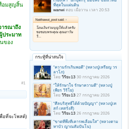
เรื่องเล่า "นักขุดกรุ"มือขลัง ขมังเวทย์
่อมสูญสิ้น
ที่สุดในแผ่นดิน
wanwi
ตอบ
เมื่อวาน เวลา 20:53
Natthawut_pool said:
↑
จารณาถึง
โอนเงินร่วมบุญให้แล้วครับ
ขอขอบพระคุณ คุณอาวัน
นผู้ประมาท
วิ…
ป็นของ
กระทู้ที่น่าสนใจ
"ความรักเกินพอดี" (หลวงปู่เหรียญ วร
ลาโภ)
โดย
วิริยะ13
30 กรกฎาคม 2026
#1
"ให้รักษาใจ รักษาความดี" (หลวงปู่
เพียร วิริโย)
โดย
วิริยะ13
27 กรกฎาคม 2026
"ศีลบริสุทธิ์ได้ด้วยปัญญา" (หลวงปู่เท
สก์ เทสรังสี)
โดย
วิริยะ13
26 กรกฎาคม 2026
ื่อที่จะโพสต์)
"ขาดที่พึ่งที่เคารพเลื่อมใส" (หลวงตาม
หาบัว ญาณสัมปันโน)