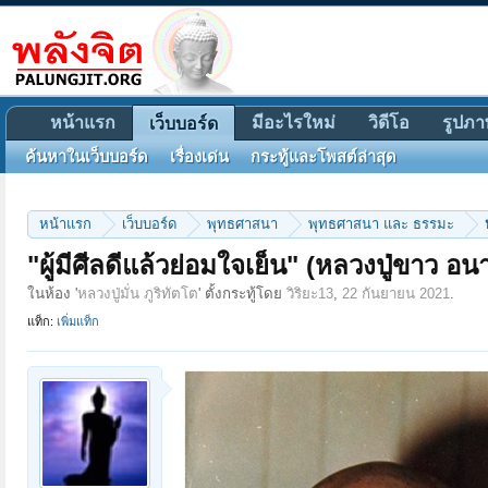
หน้าแรก
มีอะไรใหม่
วิดีโอ
รูปภา
เว็บบอร์ด
ค้นหาในเว็บบอร์ด
เรื่องเด่น
กระทู้และโพสต์ล่าสุด
หน้าแรก
เว็บบอร์ด
พุทธศาสนา
พุทธศาสนา และ ธรรมะ
"ผู้มีศีลดีแล้วย่อมใจเย็น" (หลวงปู่ขาว อ
ในห้อง '
หลวงปู่มั่น ภูริทัตโต
' ตั้งกระทู้โดย
วิริยะ13
,
22 กันยายน 2021
.
แท็ก:
เพิ่มแท็ก