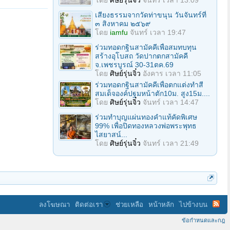
โดย
ศิษย์รุ่นจิ๋ว
จันทร์ เวลา 13:09
เสียงธรรมจากวัดท่าขนุน วันจันทร์ที่
๓ สิงหาคม ๒๕๖๙
โดย
iamfu
จันทร์ เวลา 19:47
ร่วมทอดกฐินสามัคคีเพื่อสมทบทุน
สร้างอุโบสถ วัดปากตกสามัคคี
จ.เพชรบูรณ์ 30-31ตค.69
โดย
ศิษย์รุ่นจิ๋ว
อังคาร เวลา 11:05
ร่วมทอดกฐินสามัคคีเพื่อตกแต่งทำสี
สมเด็จองค์ปฐมหน้าตัก10ม. สูง15ม....
โดย
ศิษย์รุ่นจิ๋ว
จันทร์ เวลา 14:47
ร่วมทําบุญแผ่นทองคำแท้คัดพิเศษ
99% เพื่อปิดทองหลวงพ่อพระพุทธ
ไสยาสน์...
โดย
ศิษย์รุ่นจิ๋ว
จันทร์ เวลา 21:49
ลงโฆษณา
ติดต่อเรา
ช่วยเหลือ
หน้าหลัก
ไปข้างบน
ข้อกำหนดและกฎ