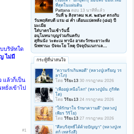
เรื่องเล่า "นักขุดกรุ"มือขลัง ขมังเวทย์
ที่สุดในแผ่นดิน
Pattana
ตอบ
13 นาทีที่แล้ว
วันที่ ๖ สิงหาคม พ.ศ. ๒๕๖๙ ตรงกับ
วันพฤหัสบดี แรม ๘ ค่ำ เดือนแปดหลัง (๘๘) ปี
มะเมีย
ใส่บาตรในเช้าวันนี้
อนุโมทนาบุญร่วมกันครับ
สุทินนัง วะตะเม ทานัง อาสะวักขะยาวะหัง
นิพพานะ ปัจจะโย โหตุ ปัจจุบันเนกาเล…
บบริษัทใด
ญ ไม่มี
กระทู้ที่น่าสนใจ
"ความรักเกินพอดี" (หลวงปู่เหรียญ วร
ลาโภ)
ว แล้วก็เป็น
โดย
วิริยะ13
30 กรกฎาคม 2026
หยั่งเข้าไป
"เพื่ออยู่เหนือโลก" (หลวงปู่มั่น ภูริทัต
โต)
โดย
วิริยะ13
24 กรกฎาคม 2026
"ให้รักษาใจ รักษาความดี" (หลวงปู่
เพียร วิริโย)
โดย
วิริยะ13
27 กรกฎาคม 2026
"ศีลบริสุทธิ์ได้ด้วยปัญญา" (หลวงปู่เท
#1
สก์ เทสรังสี)