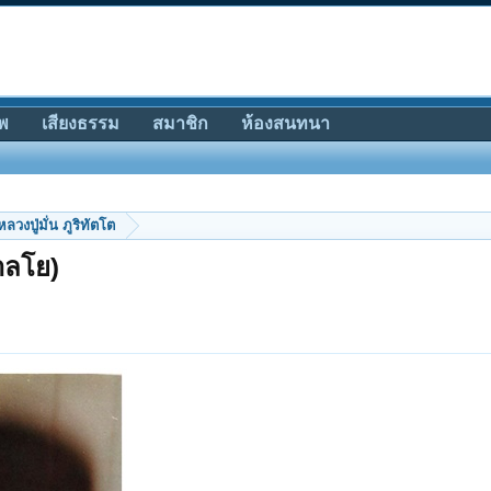
พ
เสียงธรรม
สมาชิก
ห้องสนทนา
หลวงปู่มั่น ภูริทัตโต
นาลโย)