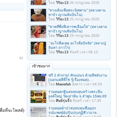
โดย
วิริยะ13
26 กรกฎาคม 2026
"ทางเดินเพื่อพระนิพพาน" (หลวงตาม
หาบัว ญาณสัมปันโน)
โดย
วิริยะ13
25 กรกฎาคม 2026
"ขาดที่พึ่งที่เคารพเลื่อมใส" (หลวงตาม
หาบัว ญาณสัมปันโน)
โดย
วิริยะ13
29 กรกฎาคม 2026
."อะไรคือเหตุ อะไรคือปัจจัย" (หลวงปู่
จันทา ถาวโร)
โดย
วิริยะ13
จันทร์ เวลา 06:13
#2
เข้าชมมาก
ฟรี 2 คำถาม! ทักแม่นๆ ด้วยสีพลังงาน
(บอกแค่สีที่ใช่ รู้เรื่องหมด)...
โดย
Maewfah
อังคาร เวลา 04:33
ร่วมทอดกฐินสมทบทุนสร้างพระยืน
องค์ใหญ่ วัดเสาหิน จ.ลําพูน 15พย.69
โดย
ศิษย์รุ่นจิ๋ว
จันทร์ เวลา 17:39
ร่วมทอดผ้าป่าสมทบทุนซื้ออุปก
ื่อที่จะโพสต์)
รณ์เเพทย์&ปรับปรุงกุฏิชีวาบาล...