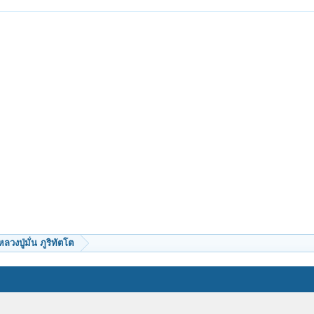
หลวงปู่มั่น ภูริทัตโต