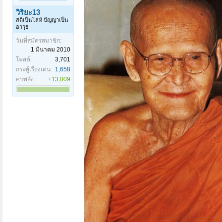
วิริยะ13
สติเป็นโล่ห์ ปัญญาเป็น
อาวุธ
วันที่สมัครสมาชิก:
1 มีนาคม 2010
โพสต์:
3,701
กระทู้เรื่องเด่น:
1,658
ค่าพลัง:
+13,009