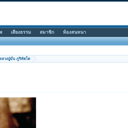
พ
เสียงธรรม
สมาชิก
ห้องสนทนา
หลวงปู่มั่น ภูริทัตโต