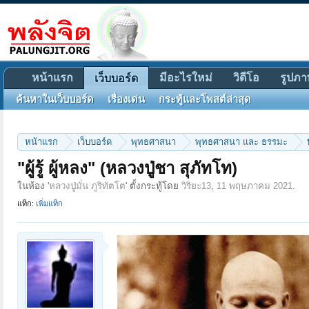
หน้าแรก
มีอะไรใหม่
วิดีโอ
รูปภา
เว็บบอร์ด
ค้นหาในเว็บบอร์ด
เรื่องเด่น
กระทู้และโพสต์ล่าสุด
หน้าแรก
เว็บบอร์ด
พุทธศาสนา
พุทธศาสนา และ ธรรมะ
"ผู้รู้ ผู้หลง" (หลวงปู่ชา สุภัทโท)
ในห้อง '
หลวงปู่มั่น ภูริทัตโต
' ตั้งกระทู้โดย
วิริยะ13
,
11 พฤษภาคม 2021
.
แท็ก:
เพิ่มแท็ก