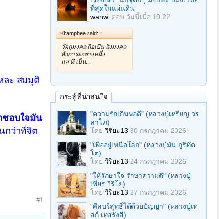
เรื่องเล่า "นักขุดกรุ"มือขลัง ขมังเวทย์
ที่สุดในแผ่นดิน
wanwi
ตอบ
วันนี้เมื่อ 10:22
Khamphee said:
↑
วัตถุมงคล ถือเป็น สิ่งมงคล
สักการะอย่างหนึ่ง
แต่ ที่ เป็น…
แหละ สมมุติ
กระทู้ที่น่าสนใจ
"ความรักเกินพอดี" (หลวงปู่เหรียญ วร
้าชอบใจมัน
ลาโภ)
กว่าที่จิต
โดย
วิริยะ13
30 กรกฎาคม 2026
"เพื่ออยู่เหนือโลก" (หลวงปู่มั่น ภูริทัต
โต)
โดย
วิริยะ13
24 กรกฎาคม 2026
"ให้รักษาใจ รักษาความดี" (หลวงปู่
เพียร วิริโย)
โดย
วิริยะ13
27 กรกฎาคม 2026
#1
"ศีลบริสุทธิ์ได้ด้วยปัญญา" (หลวงปู่เท
สก์ เทสรังสี)