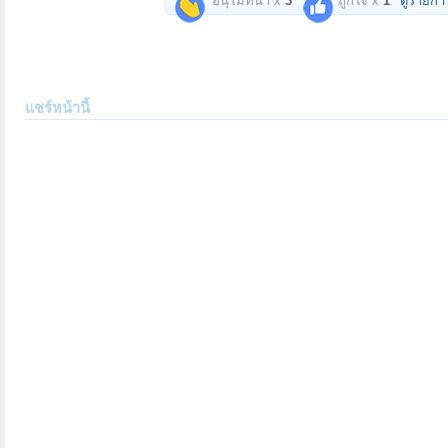
อนุโมทนา x
3
ถูกใจ x
1
ดูรายกา
แชร์หน้านี้