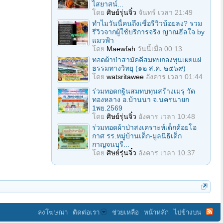
ไสยาสน์...
โดย
ศิษย์รุ่นจิ๋ว
จันทร์ เวลา 21:49
ทำไมวันนี้คนถึงเชื่อรีวิวน้อยลง? รวม
รีวิวจากผู้ใช้บริการจริง ญาณฮีลใจ by
แมวฟ้า
โดย
Maewfah
วันนี้เมื่อ 00:13
ทอดผ้าป่าสามัคคีสมทบกองทุนเผยแผ่
ธรรมทางวิทยุ (๑๒ ส.ค. ๒๕๖๙)
โดย
watsritawee
อังคาร เวลา 01:44
ร่วมทอดกฐินสมทบทุนสร้างเมรุ วัด
ทองหลาง อ.บ้านนา จ.นครนายก
1พย.2569
โดย
ศิษย์รุ่นจิ๋ว
อังคาร เวลา 10:48
ร่วมทอดผ้าป่าสงเคราะห์เด็กด้อยโอ
กาศ รร.หมู่บ้านเด็ก-มูลนิธิเด็ก
กาญจนบุรี...
โดย
ศิษย์รุ่นจิ๋ว
อังคาร เวลา 10:37
ลงโฆษณา
ติดต่อเรา
ช่วยเหลือ
หน้าหลัก
ไปข้างบน