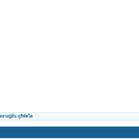
หลวงปู่มั่น ภูริทัตโต