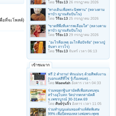
โดย
วิริยะ13
26 กรกฎาคม 2026
"ทางเดินเพื่อพระนิพพาน" (หลวงตาม
หาบัว ญาณสัมปันโน)
โดย
วิริยะ13
25 กรกฎาคม 2026
ื่อที่จะโพสต์)
"ขาดที่พึ่งที่เคารพเลื่อมใส" (หลวงตาม
หาบัว ญาณสัมปันโน)
โดย
วิริยะ13
29 กรกฎาคม 2026
."อะไรคือเหตุ อะไรคือปัจจัย" (หลวงปู่
จันทา ถาวโร)
โดย
วิริยะ13
จันทร์ เวลา 06:13
เข้าชมมาก
ฟรี 2 คำถาม! ทักแม่นๆ ด้วยสีพลังงาน
(บอกแค่สีที่ใช่ รู้เรื่องหมด)...
โดย
Maewfah
อังคาร เวลา 04:33
ร่วมทอดกฐินสามัคคีเพื่อสมทบทุน
สร้างอุโบสถ วัดปากตกสามัคคี
จ.เพชรบูรณ์ 30-31ตค.69
โดย
ศิษย์รุ่นจิ๋ว
อังคาร เวลา 11:05
ร่วมทําบุญแผ่นทองคำแท้คัดพิเศษ
99% เพื่อปิดทองหลวงพ่อพระพุทธ